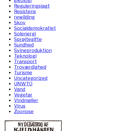
Økologi
Reguleringsjagt
Resistens
rewilding
Skov
Socialdemokratiet
Solenergi
Sprøjtegifte
Sundhed
Svineproduktion
Teknologi
Transport
Troværdighed
Turisme
Uncategorized
UNWTO
Vand
Vegetar
Vindmøller
Virus
Zoonose