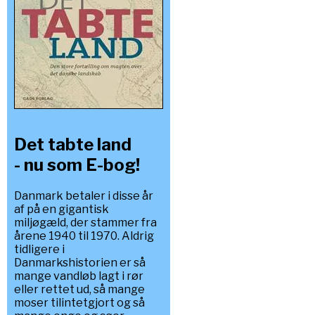
Det tabte land
- nu som E-bog!
Danmark betaler i disse år
af på en gigantisk
miljøgæld, der stammer fra
årene 1940 til 1970. Aldrig
tidligere i
Danmarkshistorien er så
mange vandløb lagt i rør
eller rettet ud, så mange
moser tilintetgjort og så