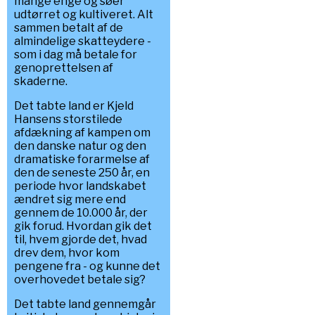
mange enge og søer
udtørret og kultiveret. Alt
sammen betalt af de
almindelige skatteydere -
som i dag må betale for
genoprettelsen af
skaderne.
Det tabte land er Kjeld
Hansens storstilede
afdækning af kampen om
den danske natur og den
dramatiske forarmelse af
den de seneste 250 år, en
periode hvor landskabet
ændret sig mere end
gennem de 10.000 år, der
gik forud. Hvordan gik det
til, hvem gjorde det, hvad
drev dem, hvor kom
pengene fra - og kunne det
overhovedet betale sig?
Det tabte land gennemgår