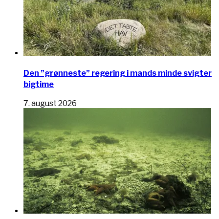
Den ”grønneste” regering i mands minde svigter
bigtime
7. august 2026