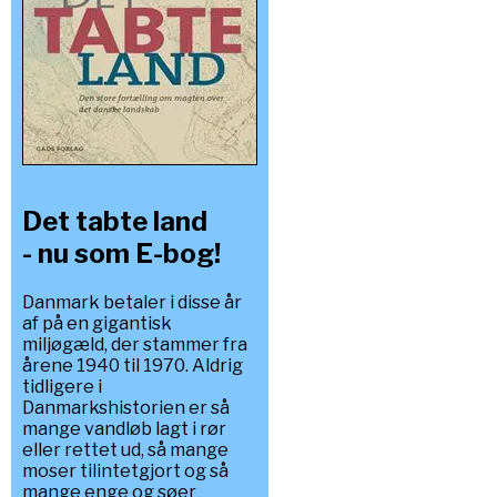
Det tabte land
- nu som E-bog!
Danmark betaler i disse år
af på en gigantisk
miljøgæld, der stammer fra
årene 1940 til 1970. Aldrig
tidligere i
Danmarkshistorien er så
mange vandløb lagt i rør
eller rettet ud, så mange
moser tilintetgjort og så
mange enge og søer