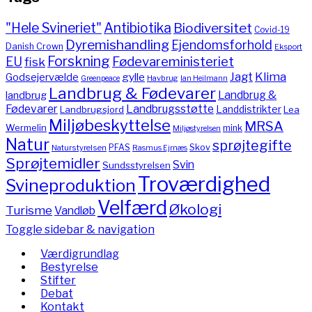
"Hele Svineriet"
Antibiotika
Biodiversitet
Covid-19
Dyremishandling
Ejendomsforhold
Danish Crown
Eksport
Forskning
Fødevareministeriet
EU
fisk
Jagt
Klima
gylle
Godsejervælde
Havbrug
Greenpeace
Ian Heilmann
Landbrug & Fødevarer
Landbrug &
landbrug
Fødevarer
Landbrugsstøtte
Landdistrikter
Landbrugsjord
Lea
Miljøbeskyttelse
MRSA
Wermelin
mink
Miljøstyrelsen
Natur
sprøjtegifte
PFAS
Skov
Naturstyrelsen
Rasmus Ejrnæs
Sprøjtemidler
Svin
Sundsstyrelsen
Troværdighed
Svineproduktion
Velfærd
Økologi
Turisme
Vandløb
Toggle sidebar & navigation
Værdigrundlag
Bestyrelse
Stifter
Debat
Kontakt