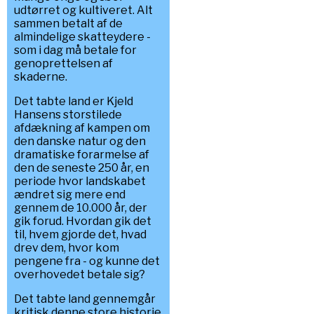
udtørret og kultiveret. Alt
sammen betalt af de
almindelige skatteydere -
som i dag må betale for
genoprettelsen af
skaderne.
Det tabte land er Kjeld
Hansens storstilede
afdækning af kampen om
den danske natur og den
dramatiske forarmelse af
den de seneste 250 år, en
periode hvor landskabet
ændret sig mere end
gennem de 10.000 år, der
gik forud. Hvordan gik det
til, hvem gjorde det, hvad
drev dem, hvor kom
pengene fra - og kunne det
overhovedet betale sig?
Det tabte land gennemgår
kritisk denne store historie