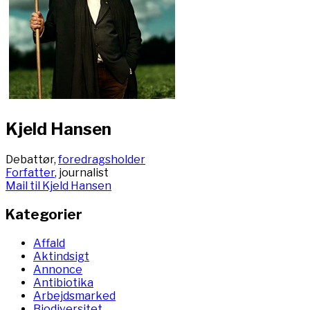
Kjeld Hansen
Debattør,
foredragsholder
Forfatter
, journalist
Mail til Kjeld Hansen
Kategorier
Affald
Aktindsigt
Annonce
Antibiotika
Arbejdsmarked
Biodiversitet