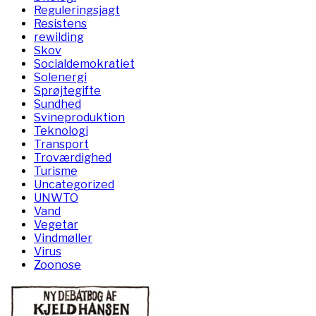
Reguleringsjagt
Resistens
rewilding
Skov
Socialdemokratiet
Solenergi
Sprøjtegifte
Sundhed
Svineproduktion
Teknologi
Transport
Troværdighed
Turisme
Uncategorized
UNWTO
Vand
Vegetar
Vindmøller
Virus
Zoonose