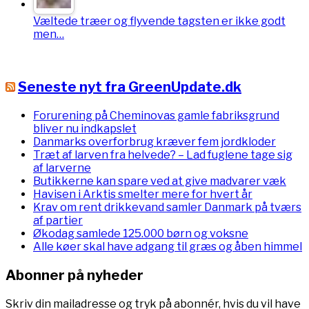
Væltede træer og flyvende tagsten er ikke godt
men…
Seneste nyt fra GreenUpdate.dk
Forurening på Cheminovas gamle fabriksgrund
bliver nu indkapslet
Danmarks overforbrug kræver fem jordkloder
Træt af larven fra helvede? – Lad fuglene tage sig
af larverne
Butikkerne kan spare ved at give madvarer væk
Havisen i Arktis smelter mere for hvert år
Krav om rent drikkevand samler Danmark på tværs
af partier
Økodag samlede 125.000 børn og voksne
Alle køer skal have adgang til græs og åben himmel
Abonner på nyheder
Skriv din mailadresse og tryk på abonnér, hvis du vil have