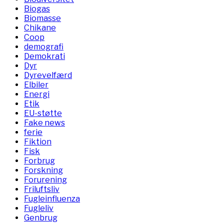
Biogas
Biomasse
Chikane
Coop
demografi
Demokrati
Dyr
Dyrevelfærd
Elbiler
Energi
Etik
EU-støtte
Fake news
ferie
Fiktion
Fisk
Forbrug
Forskning
Forurening
Friluftsliv
Fugleinfluenza
Fugleliv
Genbrug