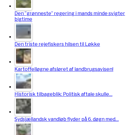
Den ”grønneste” regering i mands minde svigter
bigtime
Den triste rejefiskers hilsen til Løkke
Kartoffelløgne afsløret af landbrugsavisen!
Historisk tilbageblik: Politisk aftale skulle…
Sydsjællandsk vandløb flyder på 6. døgn med…