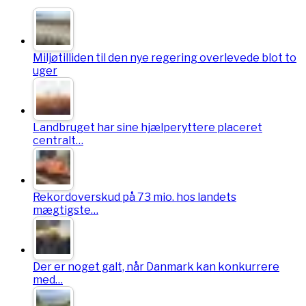
Miljøtilliden til den nye regering overlevede blot to
uger
Landbruget har sine hjælperyttere placeret
centralt…
Rekordoverskud på 73 mio. hos landets
mægtigste…
Der er noget galt, når Danmark kan konkurrere
med…