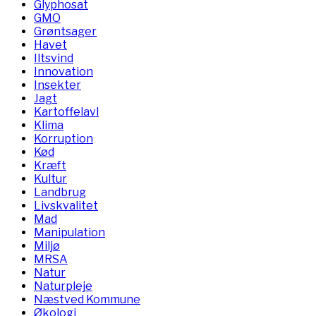
Glyphosat
GMO
Grøntsager
Havet
Iltsvind
Innovation
Insekter
Jagt
Kartoffelavl
Klima
Korruption
Kød
Kræft
Kultur
Landbrug
Livskvalitet
Mad
Manipulation
Miljø
MRSA
Natur
Naturpleje
Næstved Kommune
Økologi