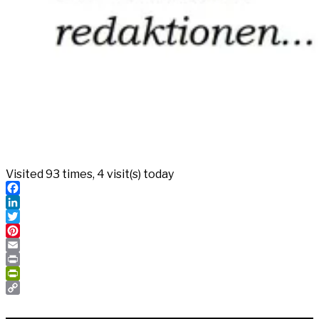
Visited 93 times, 4 visit(s) today
Facebook
LinkedIn
Twitter
Pinterest
Email
Print
PrintFriendly
Copy
Link