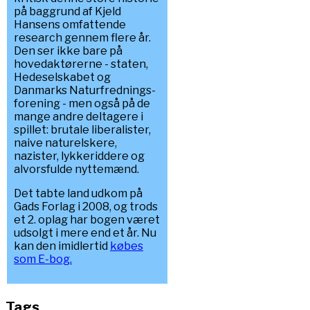
på baggrund af Kjeld
Hansens omfattende
research gennem flere år.
Den ser ikke bare på
hovedaktørerne - staten,
Hedeselskabet og
Danmarks Naturfrednings-
forening - men også på de
mange andre deltagere i
spillet: brutale liberalister,
naive naturelskere,
nazister, lykkeriddere og
alvorsfulde nyttemænd.
Det tabte land udkom på
Gads Forlag i 2008, og trods
et 2. oplag har bogen været
udsolgt i mere end et år. Nu
kan den imidlertid
købes
som E-bog.
Tags