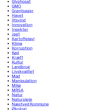
Glyphosat
GMO
Grøntsager
Havet
Iltsvind
Innovation
Insekter
Jagt
Kartoffelavl
Klima
Korruption
Kød
Kræft
Kultur
Landbrug
Livskvalitet
Mad
Manipulation
Miljø
MRSA
Natur
Naturpleje
Næstved Kommune
Økologi