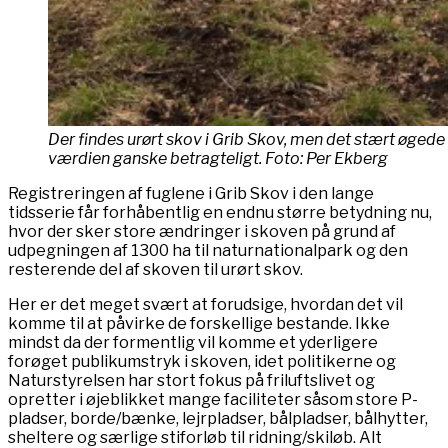
Der findes urørt skov i Grib Skov, men det stært øge
værdien ganske betragteligt. Foto: Per Ekberg
Registreringen af fuglene i Grib Skov i den lange
tidsserie får forhåbentlig en endnu større betydning nu,
hvor der sker store ændringer i skoven på grund af
udpegningen af 1300 ha til naturnationalpark og den
resterende del af skoven til urørt skov.
Her er det meget svært at forudsige, hvordan det vil
komme til at påvirke de forskellige bestande. Ikke
mindst da der formentlig vil komme et yderligere
forøget publikumstryk i skoven, idet politikerne og
Naturstyrelsen har stort fokus på friluftslivet og
opretter i øjeblikket mange faciliteter såsom store P-
pladser, borde/bænke, lejrpladser, bålpladser, bålhytter,
sheltere og særlige stiforløb til ridning/skiløb. Alt