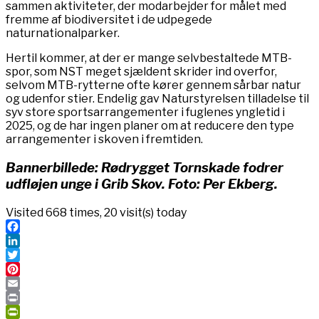
sammen aktiviteter, der modarbejder for målet med
fremme af biodiversitet i de udpegede
naturnationalparker.
Hertil kommer, at der er mange selvbestaltede MTB-
spor, som NST meget sjældent skrider ind overfor,
selvom MTB-rytterne ofte kører gennem sårbar natur
og udenfor stier. Endelig gav Naturstyrelsen tilladelse til
syv store sportsarrangementer i fuglenes yngletid i
2025, og de har ingen planer om at reducere den type
arrangementer i skoven i fremtiden.
Bannerbillede: Rødrygget Tornskade fodrer
udfløjen unge i Grib Skov. Foto: Per Ekberg.
Visited 668 times, 20 visit(s) today
Facebook
LinkedIn
Twitter
Pinterest
Email
Print