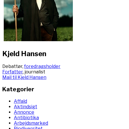
Kjeld Hansen
Debattør,
foredragsholder
Forfatter
, journalist
Mail til Kjeld Hansen
Kategorier
Affald
Aktindsigt
Annonce
Antibiotika
Arbejdsmarked
Biodiversitet