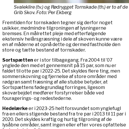
Svaleklire (tv.) og Rødrygget Tornskade (th.) er to af de 
Grib Skov. Foto: Per Ekberg
Fremtiden for tornskaden tegner sig derfor noget
usikker, medmindre tilgroningen af lysningerne
bremses. En målrettet pleje med efterfølgende
ekstensiv helårsgræsning i dele af skoven kunne være
en af måderne at opnå dette og dermed fastholde den
store og tætte bestand af tornskader.
Sortspætten
er i stor tilbagegang. Fra 2004 til ’07
ynglede den med et gennemsnit på 15 par, som nu er
faldet til otte par i 2022-25. Det skyldes flere ting, men
sommerskovning og fjernelse af store områder med
rødgran samt fræsning af alle stubbe betyder, at
Sortspættens fødegrundlag forringes, ligesom
skovarbejdet medfører forstyrrelser både ved
fouragerings- og redestederne.
Hedelærke
er i 2023-25 helt forsvundet som ynglefugl
fra en ellers stigende bestand fra tre par i 2013 til 11 par i
2020. Det skyldes kraftig og hurtig tilgroning af de
lysåbne områder, samt ingen eller efter vores opfattelse