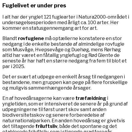
Fuglelivet er under pres
I alt har der ynglet 121 fuglearter i Natura2000-området i
undersøgelsesperioden med årligt ca. 100 arter. Her
kommer en statusgennemgang art for art.
Blandt
rovfuglene
må optællerne konstatere en stor
nedgang i de enkelte bestande af almindelige rovfugle
som Musvåge, Hvepsevåge og Duehøg, mens Rørhøg
altid har været en fåtallig ynglefugl og Rød Glente de
seneste år har haft en større nedgang fra fem til blot et
par i 2025.
Det er svært at udpege en enkelt årsag til nedgangen i
bestandene, men gruppen kan pege på flere forskellige
og muligvis sammenhængende årsager.
En af hovedårsagerne kan være
træfældning
i
yngletiden, som er intensiveret de senere år på grund af
udpegningerne til først urørt skov samt anden
biodiversitetsskov og senere forberedelse af
naturnationalparken. En anden hovedårsag er givetvis
det tiltagende
friluftsliv
, både det spontane og det
etablerede friluftsliv, som i stigende grad foregår