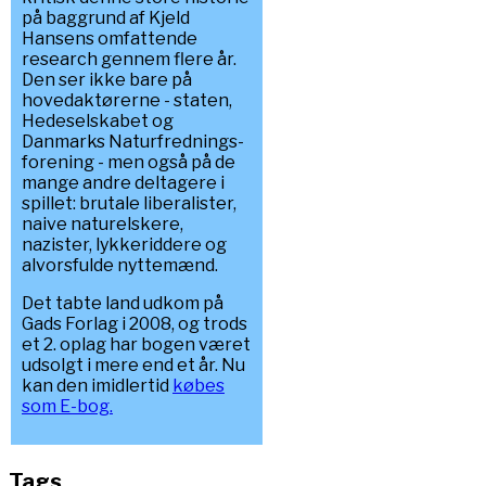
på baggrund af Kjeld
Hansens omfattende
research gennem flere år.
Den ser ikke bare på
hovedaktørerne - staten,
Hedeselskabet og
Danmarks Naturfrednings-
forening - men også på de
mange andre deltagere i
spillet: brutale liberalister,
naive naturelskere,
nazister, lykkeriddere og
alvorsfulde nyttemænd.
Det tabte land udkom på
Gads Forlag i 2008, og trods
et 2. oplag har bogen været
udsolgt i mere end et år. Nu
kan den imidlertid
købes
som E-bog.
Tags