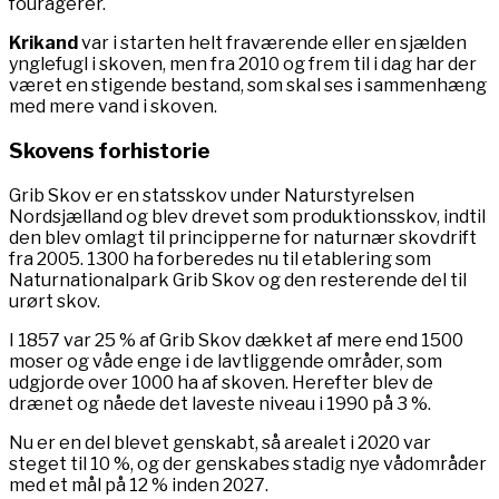
fouragerer.
Krikand
var i starten helt fraværende eller en sjælden
ynglefugl i skoven, men fra 2010 og frem til i dag har der
været en stigende bestand, som skal ses i sammenhæng
med mere vand i skoven.
Skovens forhistorie
Grib Skov er en statsskov under Naturstyrelsen
Nordsjælland og blev drevet som produktionsskov, indtil
den blev omlagt til principperne for naturnær skovdrift
fra 2005. 1300 ha forberedes nu til etablering som
Naturnationalpark Grib Skov og den resterende del til
urørt skov.
I 1857 var 25 % af Grib Skov dækket af mere end 1500
moser og våde enge i de lavtliggende områder, som
udgjorde over 1000 ha af skoven. Herefter blev de
drænet og nåede det laveste niveau i 1990 på 3 %.
Nu er en del blevet genskabt, så arealet i 2020 var
steget til 10 %, og der genskabes stadig nye vådområder
med et mål på 12 % inden 2027.