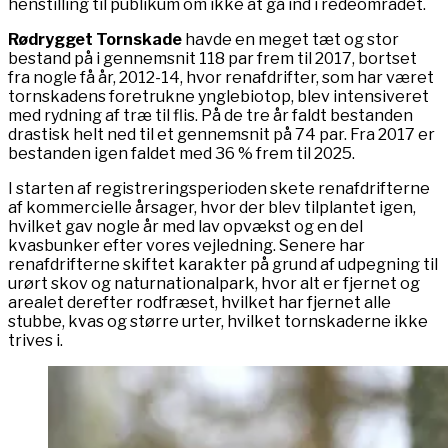
henstilling til publikum om ikke at gå ind i redeområdet.
Rødrygget Tornskade
havde en meget tæt og stor
bestand på i gennemsnit 118 par frem til 2017, bortset
fra nogle få år, 2012-14, hvor renafdrifter, som har været
tornskadens foretrukne ynglebiotop, blev intensiveret
med rydning af træ til flis. På de tre år faldt bestanden
drastisk helt ned til et gennemsnit på 74 par. Fra 2017 er
bestanden igen faldet med 36 % frem til 2025.
I starten af registreringsperioden skete renafdrifterne
af kommercielle årsager, hvor der blev tilplantet igen,
hvilket gav nogle år med lav opvækst og en del
kvasbunker efter vores vejledning. Senere har
renafdrifterne skiftet karakter på grund af udpegning til
urørt skov og naturnationalpark, hvor alt er fjernet og
arealet derefter rodfræset, hvilket har fjernet alle
stubbe, kvas og større urter, hvilket tornskaderne ikke
trives i.