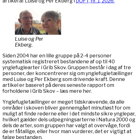
artikel af Luise og Per Ekberg i
DOFT, nr. 1, 2026.
Luise og Per
Ekberg.
Siden 2004 har en lille gruppe på 2-4 personer
systematisk registreret bestandene af op til 40
ynglefuglearter i Grib Skov. Gruppen består i dag af tre
personer, der koncentrerer sig om ynglefugletællinger
med Luise og Per Ekberg som drivende kraft. Denne
artikel er baseret på deres seneste rapport om
forholdene i Grib Skov – læs mere her.
Ynglefugletællinger er meget tidskrævende, da alle
områder i skoven bliver gennemgået minutiøst for om
muligt at finde rederne eller i det mindste sikre ynglepar,
hvilket gælder dels udpegningsarterne i Natura 2000 og
dels de arter, som gruppen har valgt at overvåge, fordi
de er fåtallige, eller hvor man vurderer, det er vigtigt at
følge bestanden.