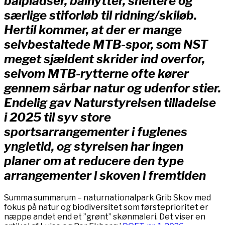
bålpladser, bålhytter, sheltere og
særlige stiforløb til ridning/skiløb.
Hertil kommer, at der er mange
selvbestaltede MTB-spor, som NST
meget sjældent skrider ind overfor,
selvom MTB-rytterne ofte kører
gennem sårbar natur og udenfor stier.
Endelig gav Naturstyrelsen tilladelse
i 2025 til syv store
sportsarrangementer i fuglenes
yngletid, og styrelsen har
ingen
planer om at reducere den type
arrangementer i skoven i fremtiden
Summa summarum – naturnationalpark Grib Skov med
fokus på natur og biodiversitet som førsteprioritet er
næppe andet end et ”grønt” skønmaleri. Det viser en