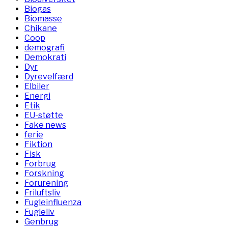
Biogas
Biomasse
Chikane
Coop
demografi
Demokrati
Dyr
Dyrevelfærd
Elbiler
Energi
Etik
EU-støtte
Fake news
ferie
Fiktion
Fisk
Forbrug
Forskning
Forurening
Friluftsliv
Fugleinfluenza
Fugleliv
Genbrug