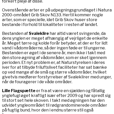
forkert pleje af disse.
Ovenstående arter er på udpegningsgrundlaget i Natura
2000-området Grib Skov N133. Hertil kommer nogle
arter, som er specielle, idet Grib Skov huser store
bestande i forhold til lokaliteter i resten af landet.
Bestanden af
Svaleklire
har altid været svingende, da
dens ynglen er meget afhængig af vejrliget de enkelte
år. Meget tørre og kolde forår betyder, at der er for lidt
vand i vådområderne, så der ingen føde er til ungerne.
Bestanden er øget i de senere år, men ikke i takt med
den store øgning af vådområder, som er sket igennem
perioden. Et nyt problem er, at Naturstyrelsen i deres
iver for at tilbyde friluftslivet faciliteter har sat bænke
op ved mange af de små og større vådområder, hvilket
givetvis medfører forstyrrelser af Svaleklirer med unger,
når de fouragerer i de våde områder.
Lille Flagspætte
er fra at være en sjælden og fåtallig
ynglefugl øget kraftigt især efter 2009 og har spredt sig
til stort set hele skoven. I takt med øgningen har den
udvidet yngleområdet til rødgrandominerede områder
på fugtig bund, hvor den i endnu større stil også