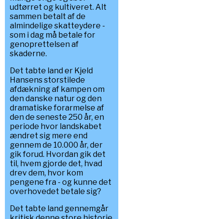
udtørret og kultiveret. Alt
sammen betalt af de
almindelige skatteydere -
som i dag må betale for
genoprettelsen af
skaderne.
Det tabte land er Kjeld
Hansens storstilede
afdækning af kampen om
den danske natur og den
dramatiske forarmelse af
den de seneste 250 år, en
periode hvor landskabet
ændret sig mere end
gennem de 10.000 år, der
gik forud. Hvordan gik det
til, hvem gjorde det, hvad
drev dem, hvor kom
pengene fra - og kunne det
overhovedet betale sig?
Det tabte land gennemgår
kritisk denne store historie