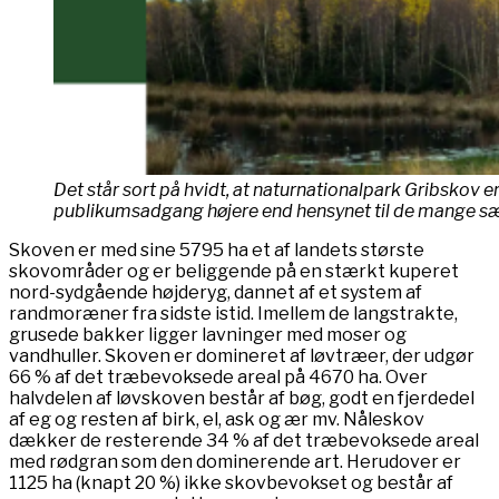
Det står sort på hvidt, at naturnationalpark Gribskov er
publikumsadgang højere end hensynet til de mange sæ
Skoven er med sine 5795 ha et af landets største
skovområder og er beliggende på en stærkt kuperet
nord-sydgående højderyg, dannet af et system af
randmoræner fra sidste istid. Imellem de langstrakte,
grusede bakker ligger lavninger med moser og
vandhuller. Skoven er domineret af løvtræer, der udgør
66 % af det træbevoksede areal på 4670 ha. Over
halvdelen af løvskoven består af bøg, godt en fjerdedel
af eg og resten af birk, el, ask og ær mv. Nåleskov
dækker de resterende 34 % af det træbevoksede areal
med rødgran som den dominerende art. Herudover er
1125 ha (knapt 20 %) ikke skovbevokset og består af