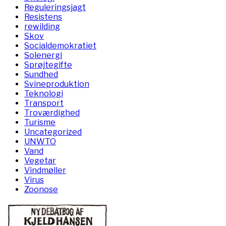
Reguleringsjagt
Resistens
rewilding
Skov
Socialdemokratiet
Solenergi
Sprøjtegifte
Sundhed
Svineproduktion
Teknologi
Transport
Troværdighed
Turisme
Uncategorized
UNWTO
Vand
Vegetar
Vindmøller
Virus
Zoonose