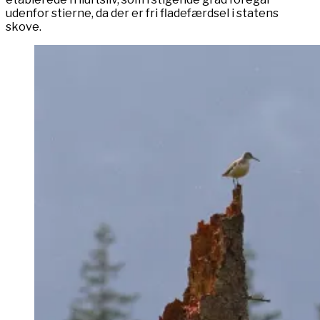
udenfor stierne, da der er fri fladefærdsel i statens
skove.