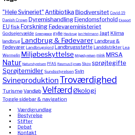
"Hele Svineriet"
Antibiotika
Biodiversitet
Covid-19
Dyremishandling
Ejendomsforhold
Danish Crown
Eksport
Forskning
Fødevareministeriet
EU
fisk
Jagt
Klima
gylle
Godsejervælde
Havbrug
Greenpeace
Ian Heilmann
Landbrug & Fødevarer
Landbrug &
landbrug
Fødevarer
Landbrugsstøtte
Landdistrikter
Landbrugsjord
Lea
Miljøbeskyttelse
MRSA
Wermelin
mink
Miljøstyrelsen
Natur
sprøjtegifte
PFAS
Skov
Naturstyrelsen
Rasmus Ejrnæs
Sprøjtemidler
Svin
Sundsstyrelsen
Troværdighed
Svineproduktion
Velfærd
Økologi
Turisme
Vandløb
Toggle sidebar & navigation
Værdigrundlag
Bestyrelse
Stifter
Debat
Kontakt