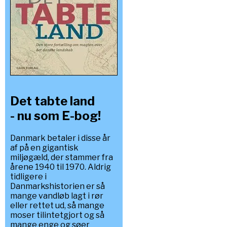
Det tabte land
- nu som E-bog!
Danmark betaler i disse år
af på en gigantisk
miljøgæld, der stammer fra
årene 1940 til 1970. Aldrig
tidligere i
Danmarkshistorien er så
mange vandløb lagt i rør
eller rettet ud, så mange
moser tilintetgjort og så
mange enge og søer