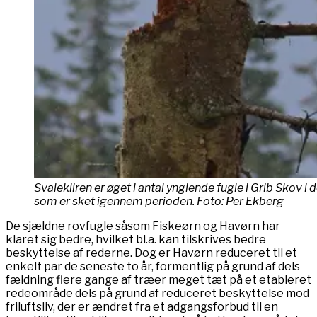
Svalekliren er øget i antal ynglende fugle i Grib Skov i
som er sket igennem perioden. Foto: Per Ekberg
De sjældne rovfugle såsom Fiskeørn og Havørn har
klaret sig bedre, hvilket bl.a. kan tilskrives bedre
beskyttelse af rederne. Dog er Havørn reduceret til et
enkelt par de seneste to år, formentlig på grund af dels
fældning flere gange af træer meget tæt på et etableret
redeområde dels på grund af reduceret beskyttelse mod
friluftsliv, der er ændret fra et adgangsforbud til en