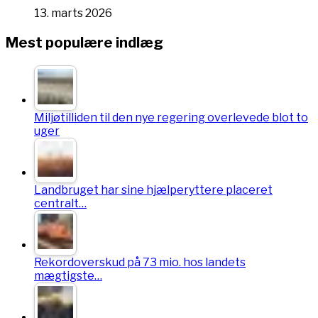
13. marts 2026
Mest populære indlæg
Miljøtilliden til den nye regering overlevede blot to
uger
Landbruget har sine hjælperyttere placeret
centralt…
Rekordoverskud på 73 mio. hos landets
mægtigste…