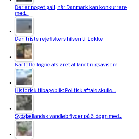
Der er noget galt, når Danmark kan konkurrere
med…
Den triste rejefiskers hilsen til Løkke
Kartoffelløgne afsløret af landbrugsavisen!
Historisk tilbageblik: Politisk aftale skulle…
Sydsjællandsk vandløb flyder på 6. døgn med…