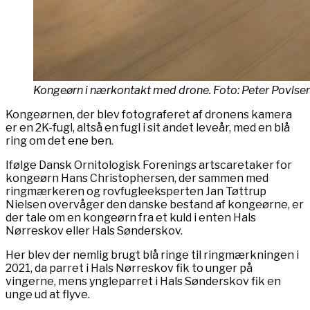
Kongeørn i nærkontakt med drone. Foto: Peter Povlsen
Kongeørnen, der blev fotograferet af dronens kamera
er en 2K-fugl, altså en fugl i sit andet leveår, med en blå
ring om det ene ben.
Ifølge Dansk Ornitologisk Forenings artscaretaker for
kongeørn Hans Christophersen, der sammen med
ringmærkeren og rovfugleeksperten Jan Tøttrup
Nielsen overvåger den danske bestand af kongeørne, er
der tale om en kongeørn fra et kuld i enten Hals
Nørreskov eller Hals Sønderskov.
Her blev der nemlig brugt blå ringe til ringmærkningen i
2021, da parret i Hals Nørreskov fik to unger på
vingerne, mens yngleparret i Hals Sønderskov fik en
unge ud at flyve.