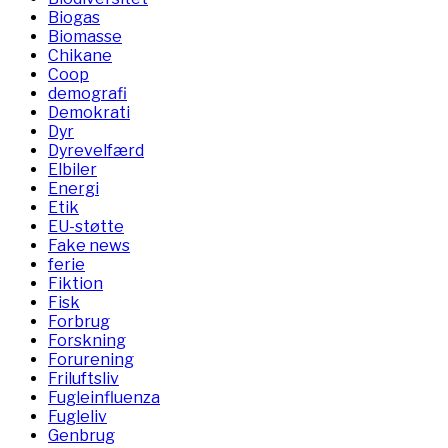
Biogas
Biomasse
Chikane
Coop
demografi
Demokrati
Dyr
Dyrevelfærd
Elbiler
Energi
Etik
EU-støtte
Fake news
ferie
Fiktion
Fisk
Forbrug
Forskning
Forurening
Friluftsliv
Fugleinfluenza
Fugleliv
Genbrug