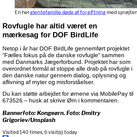
En hel
glentefamilie døde af forgiftning
med sprøjtemi
Rovfugle har altid været en
mærkesag for DOF BirdLife
Netop i år har DOF BirdLife gennemført projektet
”Fælles fokus på de danske rovfugle” sammen
med Danmarks Jægerforbund. Projektet har som
overordnet formål at stoppe alle drab på rovfugle i
den danske natur gennem dialog, oplysning og
aflivning af myter og misforståelser.
Du kan støtte arbejdet for ørnene via MobilePay til
673526 – husk at skrive Ørn i kommentaren.
Bannerfoto: Kongeørn. Foto: Dmitry
Grigoriev/Unsplash
Visited 140 times, 6 visit(s) today