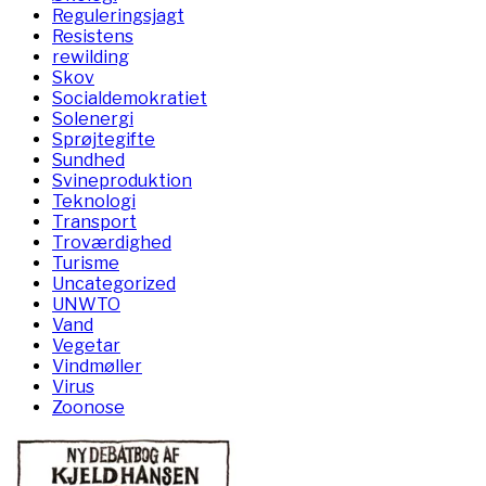
Reguleringsjagt
Resistens
rewilding
Skov
Socialdemokratiet
Solenergi
Sprøjtegifte
Sundhed
Svineproduktion
Teknologi
Transport
Troværdighed
Turisme
Uncategorized
UNWTO
Vand
Vegetar
Vindmøller
Virus
Zoonose