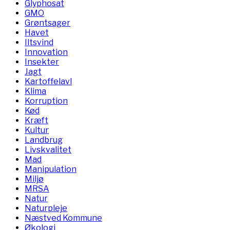
Glyphosat
GMO
Grøntsager
Havet
Iltsvind
Innovation
Insekter
Jagt
Kartoffelavl
Klima
Korruption
Kød
Kræft
Kultur
Landbrug
Livskvalitet
Mad
Manipulation
Miljø
MRSA
Natur
Naturpleje
Næstved Kommune
Økologi