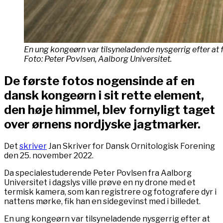
En ung kongeørn var tilsyneladende nysgerrig efter at
Foto: Peter Povlsen, Aalborg Universitet.
De første fotos nogensinde af en
dansk kongeørn i sit rette element,
den høje himmel, blev fornyligt taget
over ørnens nordjyske jagtmarker.
Det
skriver
Jan Skriver for Dansk Ornitologisk Forening
den 25. november 2022.
Da specialestuderende Peter Povlsen fra Aalborg
Universitet i dagslys ville prøve en ny drone med et
termisk kamera, som kan registrere og fotografere dyr i
nattens mørke, fik han en sidegevinst med i billedet.
En ung kongeørn var tilsyneladende nysgerrig efter at