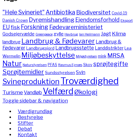
"Hele Svineriet"
Antibiotika
Biodiversitet
Covid-19
Dyremishandling
Ejendomsforhold
Danish Crown
Eksport
Forskning
Fødevareministeriet
EU
fisk
Jagt
Klima
gylle
Godsejervælde
Havbrug
Greenpeace
Ian Heilmann
Landbrug & Fødevarer
Landbrug &
landbrug
Fødevarer
Landbrugsstøtte
Landdistrikter
Landbrugsjord
Lea
Miljøbeskyttelse
MRSA
Wermelin
mink
Miljøstyrelsen
Natur
sprøjtegifte
PFAS
Skov
Naturstyrelsen
Rasmus Ejrnæs
Sprøjtemidler
Svin
Sundsstyrelsen
Troværdighed
Svineproduktion
Velfærd
Økologi
Turisme
Vandløb
Toggle sidebar & navigation
Værdigrundlag
Bestyrelse
Stifter
Debat
Kontakt