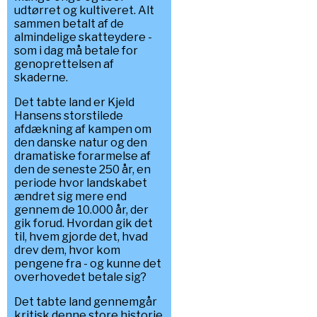
udtørret og kultiveret. Alt
sammen betalt af de
almindelige skatteydere -
som i dag må betale for
genoprettelsen af
skaderne.
Det tabte land er Kjeld
Hansens storstilede
afdækning af kampen om
den danske natur og den
dramatiske forarmelse af
den de seneste 250 år, en
periode hvor landskabet
ændret sig mere end
gennem de 10.000 år, der
gik forud. Hvordan gik det
til, hvem gjorde det, hvad
drev dem, hvor kom
pengene fra - og kunne det
overhovedet betale sig?
Det tabte land gennemgår
kritisk denne store historie