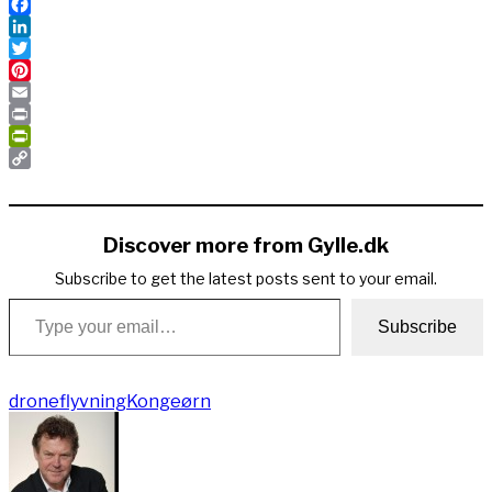
Facebook
LinkedIn
Twitter
Pinterest
Email
Print
PrintFriendly
Copy
Link
Discover more from Gylle.dk
Subscribe to get the latest posts sent to your email.
Type your email…
Subscribe
droneflyvning
Kongeørn