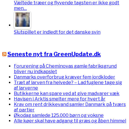
Væltede træer og flyvende tagsten er ikke godt
men…
Slutspillet er indledt for det danske svin
Seneste nyt fra GreenUpdate.dk
Forurening på Cheminovas gamle fabriksgrund
bliver nu indkapslet
Danmarks overforbrug kræver fem jordkloder
Træt af larven fra helvede? – Lad fuglene tage sig
af larverne
Butikkerne kan spare ved at give madvarer væk
Havisen i Arktis smelter mere for hvert år
Krav om rent drikkevand samler Danmark på tværs
af partier
Økodag samlede 125.000 børn og voksne
Alle køer skal have adgang til græs og åben himmel