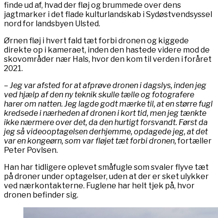
finde ud af, hvad der fløj og brummede over dens
jagtmarker i det flade kulturlandskab i Sydøstvendsyssel
nord for landsbyen Ulsted.
Ørnen fløj i hvert fald tæt forbi dronen og kiggede
direkte op i kameraet, inden den hastede videre mod de
skovområder nær Hals, hvor den kom til verden i foråret
2021.
– Jeg var afsted for at afprøve dronen i dagslys, inden jeg
ved hjælp af den ny teknik skulle tælle og fotografere
harer om natten. Jeg lagde godt mærke til, at en større fugl
kredsede i nærheden af dronen i kort tid, men jeg tænkte
ikke nærmere over det, da den hurtigt forsvandt. Først da
jeg så videooptagelsen derhjemme, opdagede jeg, at det
var en kongeørn, som var fløjet tæt forbi dronen,
fortæller
Peter Povlsen.
Han har tidligere oplevet småfugle som svaler flyve tæt
på droner under optagelser, uden at der er sket ulykker
ved nærkontakterne. Fuglene har helt tjek på, hvor
dronen befinder sig.