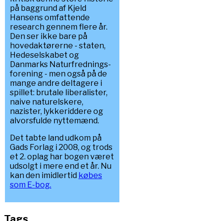
på baggrund af Kjeld
Hansens omfattende
research gennem flere år.
Den ser ikke bare på
hovedaktørerne - staten,
Hedeselskabet og
Danmarks Naturfrednings-
forening - men også på de
mange andre deltagere i
spillet: brutale liberalister,
naive naturelskere,
nazister, lykkeriddere og
alvorsfulde nyttemænd.
Det tabte land udkom på
Gads Forlag i 2008, og trods
et 2. oplag har bogen været
udsolgt i mere end et år. Nu
kan den imidlertid
købes
som E-bog.
Tags