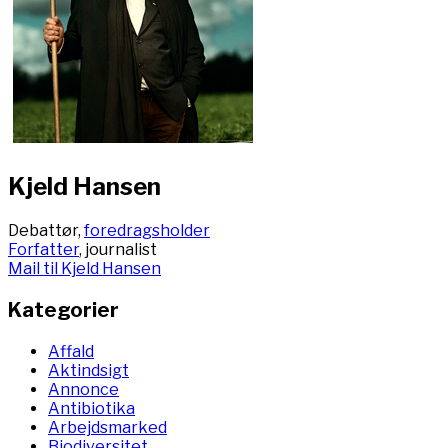
Kjeld Hansen
Debattør,
foredragsholder
Forfatter
, journalist
Mail til Kjeld Hansen
Kategorier
Affald
Aktindsigt
Annonce
Antibiotika
Arbejdsmarked
Biodiversitet