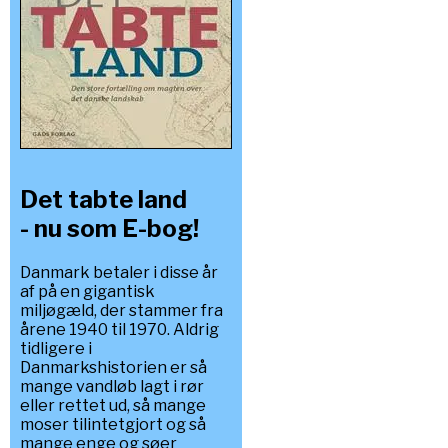
Det tabte land
- nu som E-bog!
Danmark betaler i disse år
af på en gigantisk
miljøgæld, der stammer fra
årene 1940 til 1970. Aldrig
tidligere i
Danmarkshistorien er så
mange vandløb lagt i rør
eller rettet ud, så mange
moser tilintetgjort og så
mange enge og søer