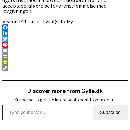
ugers frist, med mindre der inden da er truffet en
acceptabel afgørelse i overensstemmelse med
lovgivningen.
Visited 141 times, 4 visit(s) today
Facebook
LinkedIn
Twitter
Pinterest
Email
Print
PrintFriendly
Copy
Link
Discover more from Gylle.dk
Subscribe to get the latest posts sent to your email.
Type your email…
Subscribe