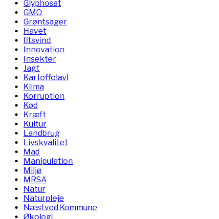
Glyphosat
GMO
Grøntsager
Havet
Iltsvind
Innovation
Insekter
Jagt
Kartoffelavl
Klima
Korruption
Kød
Kræft
Kultur
Landbrug
Livskvalitet
Mad
Manipulation
Miljø
MRSA
Natur
Naturpleje
Næstved Kommune
Økologi