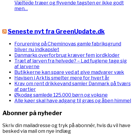
Væltede træer og flyvende tagsten er ikke godt
men…
Seneste nyt fra GreenUpdate.dk
Forurening på Cheminovas gamle fabriksgrund
bliver nu indkapslet
Danmarks overforbrug kræver fem jordkloder
Træt af larven fra helvede? – Lad fuglene tage sig
af larverne
Butikkerne kan spare ved at give madvarer væk
Havisen i Arktis smelter mere for hvert år
Krav om rent drikkevand samler Danmark på tværs
af partier
Økodag samlede 125.000 børn og voksne
Alle køer skal have adgang til græs og åben himmel
Abonner på nyheder
Skriv din mailadresse og tryk på abonnér, hvis du vil have
besked via mail om nye indlæg