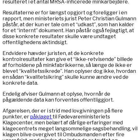
resulteret i et antal MRSA-inficerede minkarbejdere.
Resultaterne er for længst opgjort og foreligger i en
rapport, men ministeriets jurist Peter Christian Gulmann
påstår, at der kun er tale om et “udkast”, som han kalder
for et “internt” dokument. Han påstår også fejlagtigt, at
disse konkrete resultater skulle være undtaget
offentlighedens aktindsigt.
Endvidere hævder juristen, at de konkrete
kontrolresultater kan give et “ikke-retvisende” billede
af forholdene på minkfabrikkerne, så længe de ikke er
blevet “kvalitetssikrede”. Han oplyser dog ikke, hvordan
en sådan “kvalitetsikring” skulle kunne ændre ved de
konkrete data.
Endelig afviser Gulmann at oplyse, hvornår de
pågældende data kan forventes offentliggjort.
Afgørelsen, der er i strid med lovgivningen på flere
punkter, er
påklaget
til Fødevareministeriets
Klagecenter, men belært af dårlige erfaringer med
klagecentrets meget langsommelige sagsbehandling, vil
klagen blive overgivet til Ombudsmanden efter fire