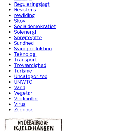
Reguleringsjagt
Resistens
rewilding
Skov
Socialdemokratiet
Solenergi
Sprøjtegifte
Sundhed
Svineproduktion
Teknologi
Transport
Troværdighed
Turisme
Uncategorized
UNWTO
Vand
Vegetar
Vindmøller
Virus
Zoonose