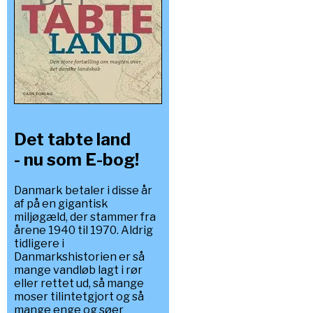
Det tabte land
- nu som E-bog!
Danmark betaler i disse år
af på en gigantisk
miljøgæld, der stammer fra
årene 1940 til 1970. Aldrig
tidligere i
Danmarkshistorien er så
mange vandløb lagt i rør
eller rettet ud, så mange
moser tilintetgjort og så
mange enge og søer