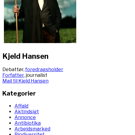
Kjeld Hansen
Debattør,
foredragsholder
Forfatter
, journalist
Mail til Kjeld Hansen
Kategorier
Affald
Aktindsigt
Annonce
Antibiotika
Arbejdsmarked
Biodiversitet