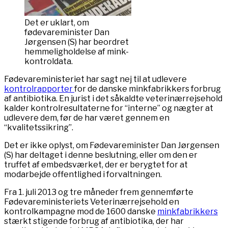
Det er uklart, om
fødevareminister Dan
Jørgensen (S) har beordret
hemmeligholdelse af mink-
kontroldata.
Fødevareministeriet har sagt nej til at udlevere
kontrolrapporter
for de danske minkfabrikkers forbrug
af antibiotika. En jurist i det såkaldte veterinærrejsehold
kalder kontrolresultaterne for “interne” og nægter at
udlevere dem, før de har været gennem en
“kvalitetssikring”.
Det er ikke oplyst, om Fødevareminister Dan Jørgensen
(S) har deltaget i denne beslutning, eller om den er
truffet af embedsværket, der er berygtet for at
modarbejde offentlighed i forvaltningen.
Fra 1. juli 2013 og tre måneder frem gennemførte
Fødevareministeriets Veterinærrejsehold en
kontrolkampagne mod de 1600 danske
minkfabrikkers
stærkt stigende forbrug af antibiotika, der har