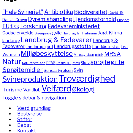
"Hele Svineriet"
Antibiotika
Biodiversitet
Covid-19
Dyremishandling
Ejendomsforhold
Danish Crown
Eksport
Forskning
Fødevareministeriet
EU
fisk
Jagt
Klima
gylle
Godsejervælde
Havbrug
Greenpeace
Ian Heilmann
Landbrug & Fødevarer
Landbrug &
landbrug
Fødevarer
Landbrugsstøtte
Landdistrikter
Landbrugsjord
Lea
Miljøbeskyttelse
MRSA
Wermelin
mink
Miljøstyrelsen
Natur
sprøjtegifte
PFAS
Skov
Naturstyrelsen
Rasmus Ejrnæs
Sprøjtemidler
Svin
Sundsstyrelsen
Troværdighed
Svineproduktion
Velfærd
Økologi
Turisme
Vandløb
Toggle sidebar & navigation
Værdigrundlag
Bestyrelse
Stifter
Debat
Kontakt