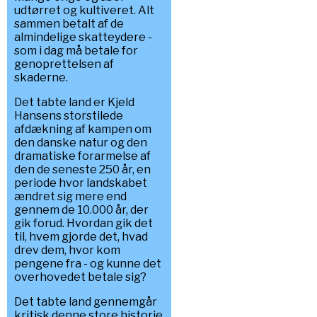
udtørret og kultiveret. Alt
sammen betalt af de
almindelige skatteydere -
som i dag må betale for
genoprettelsen af
skaderne.
Det tabte land er Kjeld
Hansens storstilede
afdækning af kampen om
den danske natur og den
dramatiske forarmelse af
den de seneste 250 år, en
periode hvor landskabet
ændret sig mere end
gennem de 10.000 år, der
gik forud. Hvordan gik det
til, hvem gjorde det, hvad
drev dem, hvor kom
pengene fra - og kunne det
overhovedet betale sig?
Det tabte land gennemgår
kritisk denne store historie