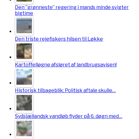
Den ”grønneste” regering i mands minde svigter
bigtime
Den triste rejefiskers hilsen til Løkke
Kartoffelløgne afsløret af landbrugsavisen!
Historisk tilbageblik: Politisk aftale skulle…
Sydsjællandsk vandløb flyder på 6. døgn med…