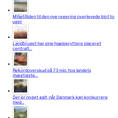
Miljøtilliden til den nye regering overlevede blot to
uger
Landbruget har sine hjælperyttere placeret
centralt…
Rekordoverskud på 73 mio. hos landets
mægtigste…
Der er noget galt, når Danmark kan konkurrere
med…