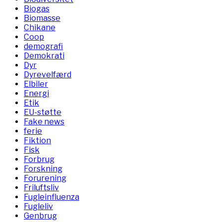
Biogas
Biomasse
Chikane
Coop
demografi
Demokrati
Dyr
Dyrevelfærd
Elbiler
Energi
Etik
EU-støtte
Fake news
ferie
Fiktion
Fisk
Forbrug
Forskning
Forurening
Friluftsliv
Fugleinfluenza
Fugleliv
Genbrug