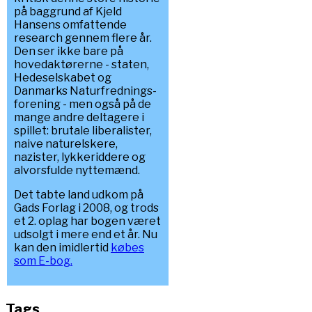
på baggrund af Kjeld
Hansens omfattende
research gennem flere år.
Den ser ikke bare på
hovedaktørerne - staten,
Hedeselskabet og
Danmarks Naturfrednings-
forening - men også på de
mange andre deltagere i
spillet: brutale liberalister,
naive naturelskere,
nazister, lykkeriddere og
alvorsfulde nyttemænd.
Det tabte land udkom på
Gads Forlag i 2008, og trods
et 2. oplag har bogen været
udsolgt i mere end et år. Nu
kan den imidlertid
købes
som E-bog.
Tags