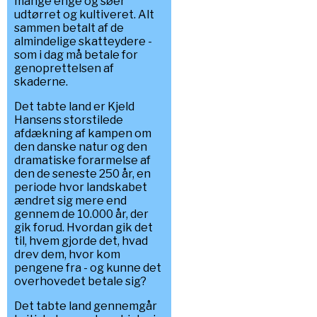
mange enge og søer
udtørret og kultiveret. Alt
sammen betalt af de
almindelige skatteydere -
som i dag må betale for
genoprettelsen af
skaderne.
Det tabte land er Kjeld
Hansens storstilede
afdækning af kampen om
den danske natur og den
dramatiske forarmelse af
den de seneste 250 år, en
periode hvor landskabet
ændret sig mere end
gennem de 10.000 år, der
gik forud. Hvordan gik det
til, hvem gjorde det, hvad
drev dem, hvor kom
pengene fra - og kunne det
overhovedet betale sig?
Det tabte land gennemgår