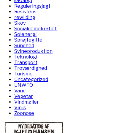
Økologi
Reguleringsjagt
Resistens
rewilding
Skov
Socialdemokratiet
Solenergi
Sprøjtegifte
Sundhed
Svineproduktion
Teknologi
Transport
Troværdighed
Turisme
Uncategorized
UNWTO
Vand
Vegetar
Vindmøller
Virus
Zoonose