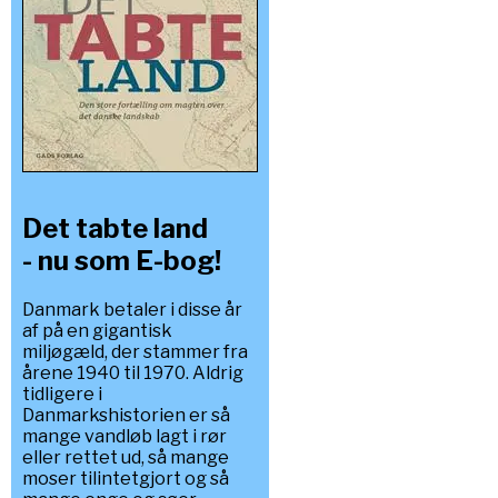
Det tabte land
- nu som E-bog!
Danmark betaler i disse år
af på en gigantisk
miljøgæld, der stammer fra
årene 1940 til 1970. Aldrig
tidligere i
Danmarkshistorien er så
mange vandløb lagt i rør
eller rettet ud, så mange
moser tilintetgjort og så