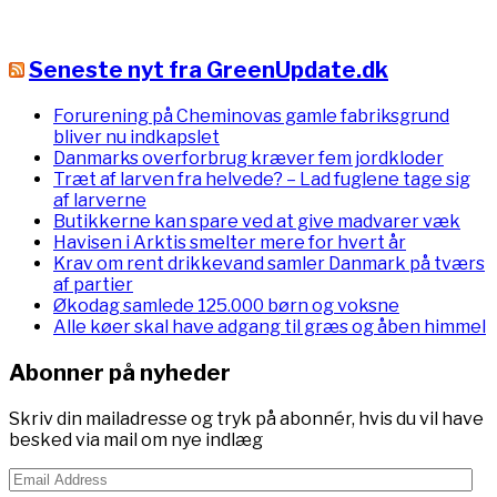
Seneste nyt fra GreenUpdate.dk
Forurening på Cheminovas gamle fabriksgrund
bliver nu indkapslet
Danmarks overforbrug kræver fem jordkloder
Træt af larven fra helvede? – Lad fuglene tage sig
af larverne
Butikkerne kan spare ved at give madvarer væk
Havisen i Arktis smelter mere for hvert år
Krav om rent drikkevand samler Danmark på tværs
af partier
Økodag samlede 125.000 børn og voksne
Alle køer skal have adgang til græs og åben himmel
Abonner på nyheder
Skriv din mailadresse og tryk på abonnér, hvis du vil have
besked via mail om nye indlæg
Email