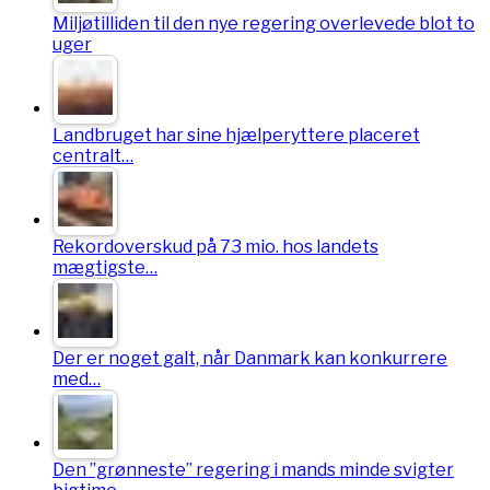
Miljøtilliden til den nye regering overlevede blot to
uger
Landbruget har sine hjælperyttere placeret
centralt…
Rekordoverskud på 73 mio. hos landets
mægtigste…
Der er noget galt, når Danmark kan konkurrere
med…
Den ”grønneste” regering i mands minde svigter