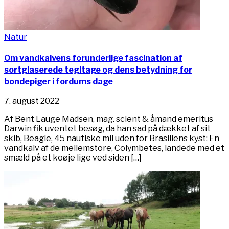
Natur
Om vandkalvens forunderlige fascination af
sortglaserede tegltage og dens betydning for
bondepiger i fordums dage
7. august 2022
Af Bent Lauge Madsen, mag. scient & åmand emeritus
Darwin fik uventet besøg, da han sad på dækket af sit
skib, Beagle, 45 nautiske mil uden for Brasiliens kyst: En
vandkalv af de mellemstore, Colymbetes, landede med et
smæld på et koøje lige ved siden […]