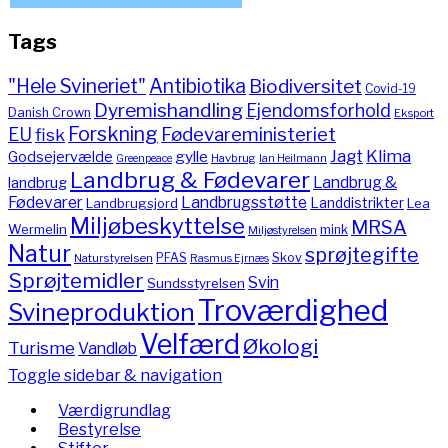
Tags
"Hele Svineriet"
Antibiotika
Biodiversitet
Covid-19
Dyremishandling
Ejendomsforhold
Danish Crown
Eksport
Forskning
Fødevareministeriet
EU
fisk
Jagt
Klima
gylle
Godsejervælde
Havbrug
Greenpeace
Ian Heilmann
Landbrug & Fødevarer
Landbrug &
landbrug
Fødevarer
Landbrugsstøtte
Landdistrikter
Landbrugsjord
Lea
Miljøbeskyttelse
MRSA
Wermelin
mink
Miljøstyrelsen
Natur
sprøjtegifte
PFAS
Skov
Naturstyrelsen
Rasmus Ejrnæs
Sprøjtemidler
Svin
Sundsstyrelsen
Troværdighed
Svineproduktion
Velfærd
Økologi
Turisme
Vandløb
Toggle sidebar & navigation
Værdigrundlag
Bestyrelse