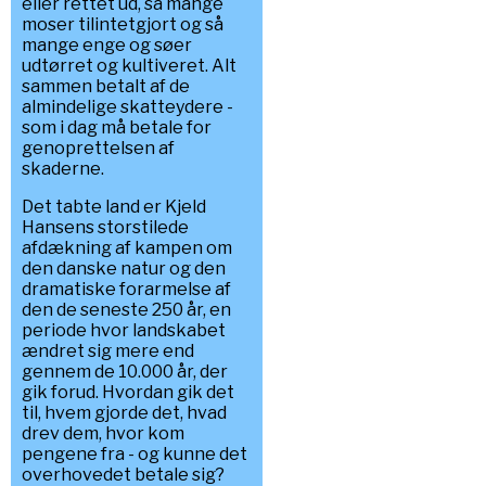
eller rettet ud, så mange
moser tilintetgjort og så
mange enge og søer
udtørret og kultiveret. Alt
sammen betalt af de
almindelige skatteydere -
som i dag må betale for
genoprettelsen af
skaderne.
Det tabte land er Kjeld
Hansens storstilede
afdækning af kampen om
den danske natur og den
dramatiske forarmelse af
den de seneste 250 år, en
periode hvor landskabet
ændret sig mere end
gennem de 10.000 år, der
gik forud. Hvordan gik det
til, hvem gjorde det, hvad
drev dem, hvor kom
pengene fra - og kunne det
overhovedet betale sig?