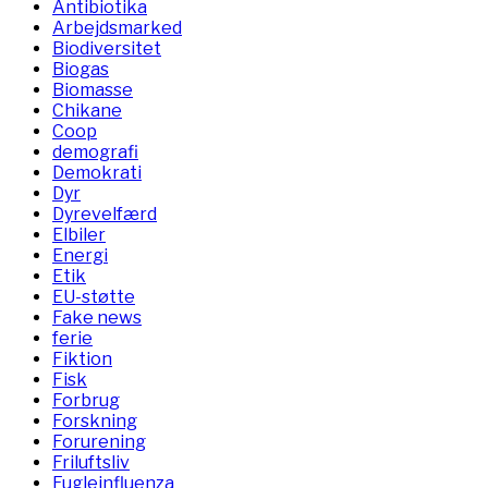
Antibiotika
Arbejdsmarked
Biodiversitet
Biogas
Biomasse
Chikane
Coop
demografi
Demokrati
Dyr
Dyrevelfærd
Elbiler
Energi
Etik
EU-støtte
Fake news
ferie
Fiktion
Fisk
Forbrug
Forskning
Forurening
Friluftsliv
Fugleinfluenza