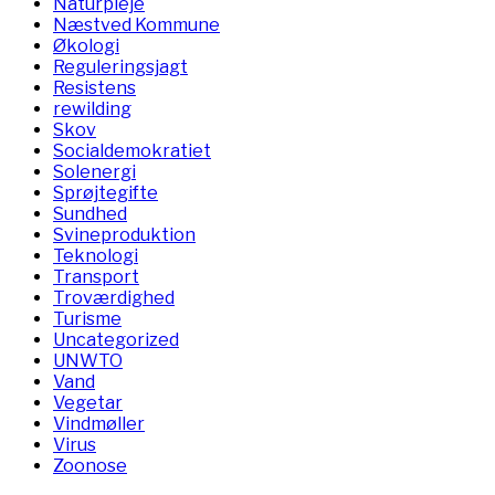
Naturpleje
Næstved Kommune
Økologi
Reguleringsjagt
Resistens
rewilding
Skov
Socialdemokratiet
Solenergi
Sprøjtegifte
Sundhed
Svineproduktion
Teknologi
Transport
Troværdighed
Turisme
Uncategorized
UNWTO
Vand
Vegetar
Vindmøller
Virus
Zoonose