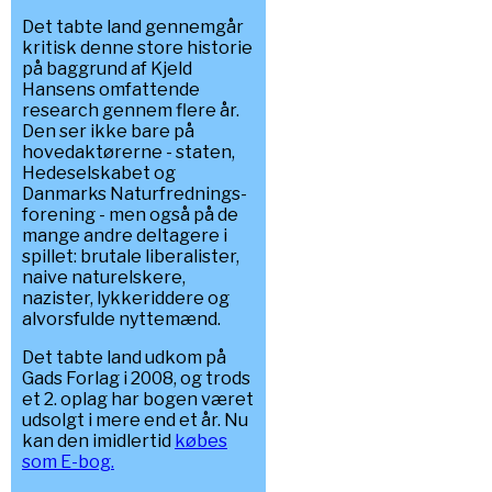
Det tabte land gennemgår
kritisk denne store historie
på baggrund af Kjeld
Hansens omfattende
research gennem flere år.
Den ser ikke bare på
hovedaktørerne - staten,
Hedeselskabet og
Danmarks Naturfrednings-
forening - men også på de
mange andre deltagere i
spillet: brutale liberalister,
naive naturelskere,
nazister, lykkeriddere og
alvorsfulde nyttemænd.
Det tabte land udkom på
Gads Forlag i 2008, og trods
et 2. oplag har bogen været
udsolgt i mere end et år. Nu
kan den imidlertid
købes
som E-bog.