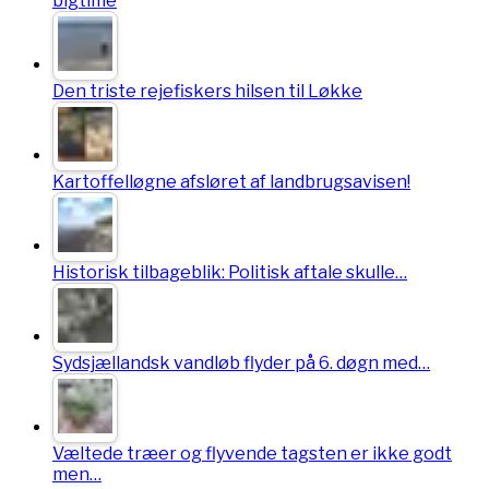
bigtime
Den triste rejefiskers hilsen til Løkke
Kartoffelløgne afsløret af landbrugsavisen!
Historisk tilbageblik: Politisk aftale skulle…
Sydsjællandsk vandløb flyder på 6. døgn med…
Væltede træer og flyvende tagsten er ikke godt
men…