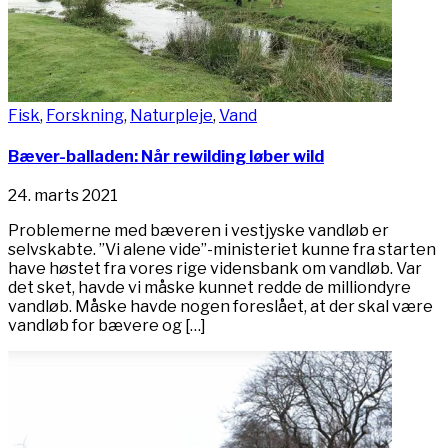
Fisk
,
Forskning
,
Naturpleje
,
Vand
Bæver-balladen: Når rewilding løber wild
24. marts 2021
Problemerne med bæveren i vestjyske vandløb er
selvskabte. ”Vi alene vide”-ministeriet kunne fra starten
have høstet fra vores rige vidensbank om vandløb. Var
det sket, havde vi måske kunnet redde de milliondyre
vandløb. Måske havde nogen foreslået, at der skal være
vandløb for bævere og […]