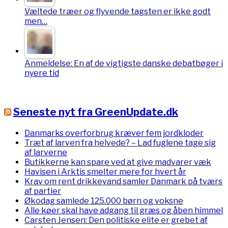
Væltede træer og flyvende tagsten er ikke godt
men…
Anmeldelse: En af de vigtigste danske debatbøger i
nyere tid
Seneste nyt fra GreenUpdate.dk
Danmarks overforbrug kræver fem jordkloder
Træt af larven fra helvede? – Lad fuglene tage sig
af larverne
Butikkerne kan spare ved at give madvarer væk
Havisen i Arktis smelter mere for hvert år
Krav om rent drikkevand samler Danmark på tværs
af partier
Økodag samlede 125.000 børn og voksne
Alle køer skal have adgang til græs og åben himmel
Carsten Jensen: Den politiske elite er grebet af