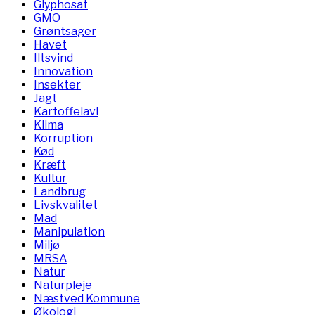
Glyphosat
GMO
Grøntsager
Havet
Iltsvind
Innovation
Insekter
Jagt
Kartoffelavl
Klima
Korruption
Kød
Kræft
Kultur
Landbrug
Livskvalitet
Mad
Manipulation
Miljø
MRSA
Natur
Naturpleje
Næstved Kommune
Økologi