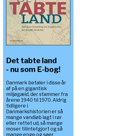
Det tabte land
- nu som E-bog!
Danmark betaler i disse år
af på en gigantisk
miljøgæld, der stammer fra
årene 1940 til 1970. Aldrig
tidligere i
Danmarkshistorien er så
mange vandløb lagt i rør
eller rettet ud, så mange
moser tilintetgjort og så
mange enge og søer