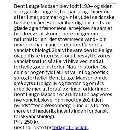
Bent Lauge Madsen blev født i 1934 og siden
sine ganske unge år, har han brugt timer og
atter timer, sommer og vinter, ude i de danske
bække og åer. Han har ihærdigt og med stor
glæde og en fænomenal arbejdsevne samlet
hundredvis af skønne beretninger om
naturhistorien i det strømmede vand – om
nogen er han manden, der forstår vores
vandløbs biologi. Skal vi bevare den folkelige
og politiske interesse for at beskytte vores
vandløbsnatur, så skal vi blive ved med at
fortælle gode historier! Naturhistorier. Og
dem er bogen fyldt af. I et varmt og poetisk
sprog fortæller Bent Lauge Madsen om de
små dyrs utrolige liv og færden og om års
arbejde med at forstå og finde forklaringer.
Bent Lauge Madsen er arkitekten bag vores
nye vandløbslove. Han modtog 2014 den
nyindstiftede Wesenberg-Lund pris for “en
mere end hæderlig indsats inden for dansk
ferskvandsbiologi.”
Pris: 250 kr.
Bestil direkte fra
forlaget Epsilon.