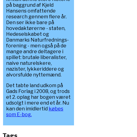
på baggrund af Kjeld
Hansens omfattende
research gennem flere år.
Den ser ikke bare på
hovedaktørerne - staten,
Hedeselskabet og
Danmarks Naturfrednings-
forening - men også på de
mange andre deltagere i
spillet: brutale liberalister,
naive naturelskere,
nazister, lykkeriddere og
alvorsfulde nyttemænd.
Det tabte land udkom på
Gads Forlag i 2008, og trods
et 2. oplag har bogen været
udsolgt i mere end et år. Nu
kan den imidlertid
købes
som E-bog.
Tags