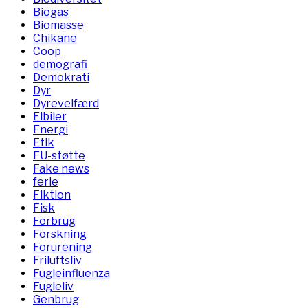
Biogas
Biomasse
Chikane
Coop
demografi
Demokrati
Dyr
Dyrevelfærd
Elbiler
Energi
Etik
EU-støtte
Fake news
ferie
Fiktion
Fisk
Forbrug
Forskning
Forurening
Friluftsliv
Fugleinfluenza
Fugleliv
Genbrug