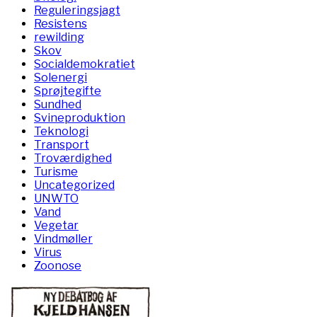
Reguleringsjagt
Resistens
rewilding
Skov
Socialdemokratiet
Solenergi
Sprøjtegifte
Sundhed
Svineproduktion
Teknologi
Transport
Troværdighed
Turisme
Uncategorized
UNWTO
Vand
Vegetar
Vindmøller
Virus
Zoonose