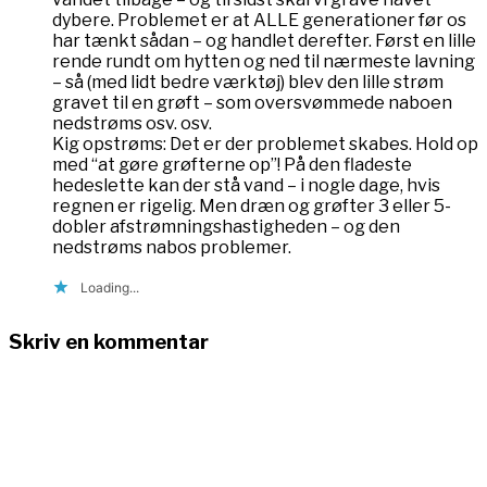
dybere. Problemet er at ALLE generationer før os
har tænkt sådan – og handlet derefter. Først en lille
rende rundt om hytten og ned til nærmeste lavning
– så (med lidt bedre værktøj) blev den lille strøm
gravet til en grøft – som oversvømmede naboen
nedstrøms osv. osv.
Kig opstrøms: Det er der problemet skabes. Hold op
med “at gøre grøfterne op”! På den fladeste
hedeslette kan der stå vand – i nogle dage, hvis
regnen er rigelig. Men dræn og grøfter 3 eller 5-
dobler afstrømningshastigheden – og den
nedstrøms nabos problemer.
Loading...
Skriv en kommentar