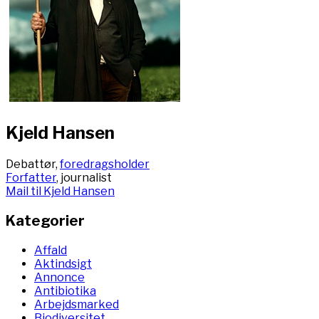
Kjeld Hansen
Debattør,
foredragsholder
Forfatter
, journalist
Mail til Kjeld Hansen
Kategorier
Affald
Aktindsigt
Annonce
Antibiotika
Arbejdsmarked
Biodiversitet