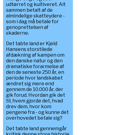
udtørret og kultiveret. Alt
sammen betalt af de
almindelige skatteydere -
som i dag må betale for
genoprettelsen af
skaderne.
Det tabte land er Kjeld
Hansens storstilede
afdækning af kampen om
den danske natur og den
dramatiske forarmelse af
den de seneste 250 år, en
periode hvor landskabet
ændret sig mere end
gennem de 10.000 år, der
gik forud. Hvordan gik det
til, hvem gjorde det, hvad
drev dem, hvor kom
pengene fra - og kunne det
overhovedet betale sig?
Det tabte land gennemgår
kritisk denne store historie