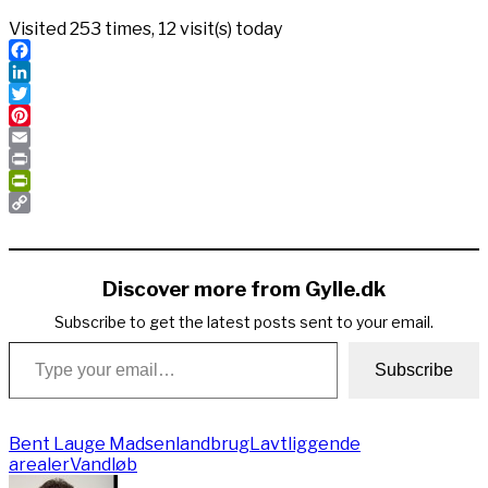
Visited 253 times, 12 visit(s) today
Facebook
LinkedIn
Twitter
Pinterest
Email
Print
PrintFriendly
Copy
Link
Discover more from Gylle.dk
Subscribe to get the latest posts sent to your email.
Type your email…
Subscribe
Bent Lauge Madsen
landbrug
Lavtliggende
arealer
Vandløb