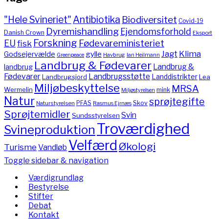
"Hele Svineriet"
Antibiotika
Biodiversitet
Covid-19
Dyremishandling
Ejendomsforhold
Danish Crown
Eksport
Forskning
Fødevareministeriet
EU
fisk
Jagt
Klima
gylle
Godsejervælde
Havbrug
Greenpeace
Ian Heilmann
Landbrug & Fødevarer
Landbrug &
landbrug
Fødevarer
Landbrugsstøtte
Landdistrikter
Landbrugsjord
Lea
Miljøbeskyttelse
MRSA
Wermelin
mink
Miljøstyrelsen
Natur
sprøjtegifte
PFAS
Skov
Naturstyrelsen
Rasmus Ejrnæs
Sprøjtemidler
Svin
Sundsstyrelsen
Troværdighed
Svineproduktion
Velfærd
Økologi
Turisme
Vandløb
Toggle sidebar & navigation
Værdigrundlag
Bestyrelse
Stifter
Debat
Kontakt