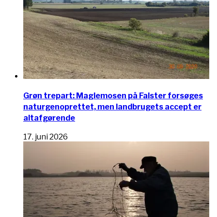
Grøn trepart: Maglemosen på Falster forsøges
naturgenoprettet, men landbrugets accept er
altafgørende
17. juni 2026