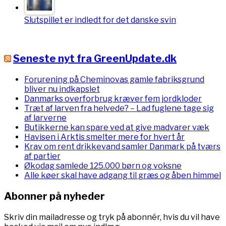
Slutspillet er indledt for det danske svin
Seneste nyt fra GreenUpdate.dk
Forurening på Cheminovas gamle fabriksgrund
bliver nu indkapslet
Danmarks overforbrug kræver fem jordkloder
Træt af larven fra helvede? – Lad fuglene tage sig
af larverne
Butikkerne kan spare ved at give madvarer væk
Havisen i Arktis smelter mere for hvert år
Krav om rent drikkevand samler Danmark på tværs
af partier
Økodag samlede 125.000 børn og voksne
Alle køer skal have adgang til græs og åben himmel
Abonner på nyheder
Skriv din mailadresse og tryk på abonnér, hvis du vil have