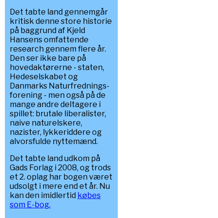
Det tabte land gennemgår
kritisk denne store historie
på baggrund af Kjeld
Hansens omfattende
research gennem flere år.
Den ser ikke bare på
hovedaktørerne - staten,
Hedeselskabet og
Danmarks Naturfrednings-
forening - men også på de
mange andre deltagere i
spillet: brutale liberalister,
naive naturelskere,
nazister, lykkeriddere og
alvorsfulde nyttemænd.
Det tabte land udkom på
Gads Forlag i 2008, og trods
et 2. oplag har bogen været
udsolgt i mere end et år. Nu
kan den imidlertid
købes
som E-bog.