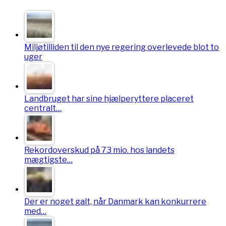
Miljøtilliden til den nye regering overlevede blot to
uger
Landbruget har sine hjælperyttere placeret
centralt…
Rekordoverskud på 73 mio. hos landets
mægtigste…
Der er noget galt, når Danmark kan konkurrere
med…