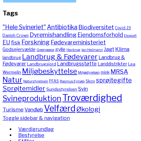
Tags
"Hele Svineriet"
Antibiotika
Biodiversitet
Covid-19
Dyremishandling
Ejendomsforhold
Danish Crown
Eksport
Forskning
Fødevareministeriet
EU
fisk
Jagt
Klima
gylle
Godsejervælde
Havbrug
Greenpeace
Ian Heilmann
Landbrug & Fødevarer
Landbrug &
landbrug
Fødevarer
Landbrugsstøtte
Landdistrikter
Landbrugsjord
Lea
Miljøbeskyttelse
MRSA
Wermelin
mink
Miljøstyrelsen
Natur
sprøjtegifte
PFAS
Skov
Naturstyrelsen
Rasmus Ejrnæs
Sprøjtemidler
Svin
Sundsstyrelsen
Troværdighed
Svineproduktion
Velfærd
Økologi
Turisme
Vandløb
Toggle sidebar & navigation
Værdigrundlag
Bestyrelse