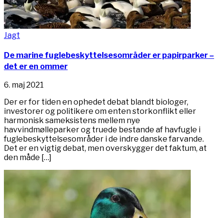
Jagt
De marine fuglebeskyttelsesområder er papirparker –
det er en ommer
6. maj 2021
Der er for tiden en ophedet debat blandt biologer,
investorer og politikere om enten storkonflikt el­ler
harmonisk sameksistens mellem nye
havvindmølleparker og truede bestande af havfugle i
fuglebeskyttelsesområder i de indre danske farvande.
Det er en vigtig debat, men overskygger det fak­tum, at
den måde […]