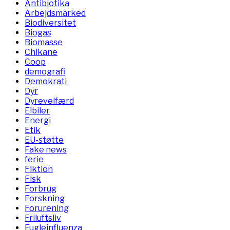
Antibiotika
Arbejdsmarked
Biodiversitet
Biogas
Biomasse
Chikane
Coop
demografi
Demokrati
Dyr
Dyrevelfærd
Elbiler
Energi
Etik
EU-støtte
Fake news
ferie
Fiktion
Fisk
Forbrug
Forskning
Forurening
Friluftsliv
Fugleinfluenza