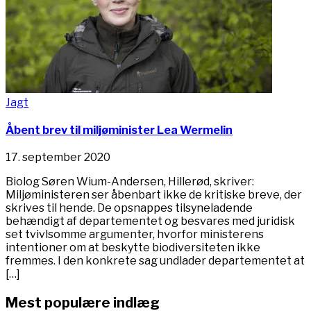
Jagt
Åbent brev til miljøminister Lea Wermelin
17. september 2020
Biolog Søren Wium-Andersen, Hillerød, skriver:
Miljøministeren ser åbenbart ikke de kritiske breve, der
skrives til hende. De opsnappes tilsyneladende
behændigt af departementet og besvares med juridisk
set tvivlsomme argumenter, hvorfor ministerens
intentioner om at beskytte biodiversiteten ikke
fremmes. I den konkrete sag undlader departementet at
[…]
Mest populære indlæg