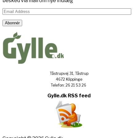
besked via mail om nye indlæg
Email
Address
Abonnér
Tåstrupvej 31, Tåstrup
4672 Klippinge
Telefon: 26 21 53 26
Gylle.dk RSS feed