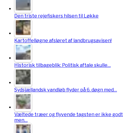
Den triste rejefiskers hilsen til Løkke
Kartoffelløgne afsløret af landbrugsavisen!
Historisk tilbageblik: Politisk aftale skulle…
Sydsjællandsk vandløb flyder på 6. døgn med…
Væltede træer og flyvende tagsten er ikke godt
men…