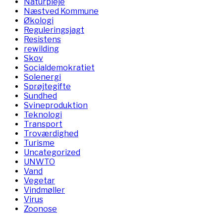
Naturpleje
Næstved Kommune
Økologi
Reguleringsjagt
Resistens
rewilding
Skov
Socialdemokratiet
Solenergi
Sprøjtegifte
Sundhed
Svineproduktion
Teknologi
Transport
Troværdighed
Turisme
Uncategorized
UNWTO
Vand
Vegetar
Vindmøller
Virus
Zoonose