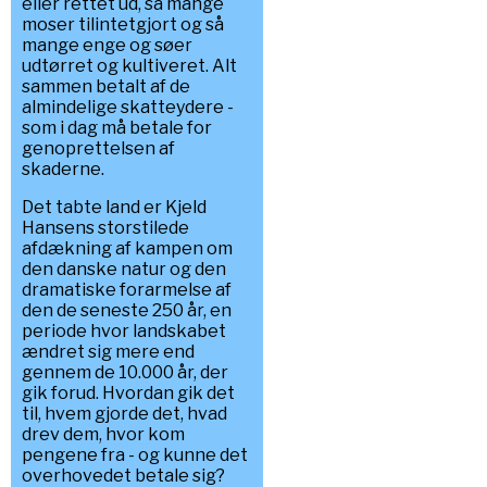
eller rettet ud, så mange
moser tilintetgjort og så
mange enge og søer
udtørret og kultiveret. Alt
sammen betalt af de
almindelige skatteydere -
som i dag må betale for
genoprettelsen af
skaderne.
Det tabte land er Kjeld
Hansens storstilede
afdækning af kampen om
den danske natur og den
dramatiske forarmelse af
den de seneste 250 år, en
periode hvor landskabet
ændret sig mere end
gennem de 10.000 år, der
gik forud. Hvordan gik det
til, hvem gjorde det, hvad
drev dem, hvor kom
pengene fra - og kunne det
overhovedet betale sig?