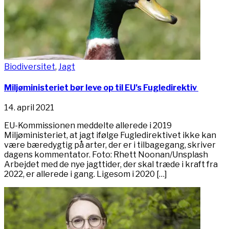
Biodiversitet
,
Jagt
Miljøministeriet bør leve op til EU’s Fugledirektiv
14. april 2021
EU-Kommissionen meddelte al­lerede i 2019
Miljøministeriet, at jagt ifølge Fugledirektivet ikke kan
være bæredygtig på arter, der er i tilbagegang, skriver
dagens kommentator. Foto: Rhett Noonan/Unsplash
Arbejdet med de nye jagttider, der skal træde i kraft fra
2022, er allerede i gang. Ligesom i 2020 […]