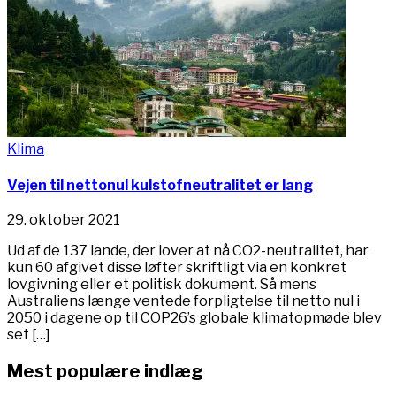
Klima
Vejen til nettonul kulstofneutralitet er lang
29. oktober 2021
Ud af de 137 lande, der lover at nå CO2-neutralitet, har
kun 60 afgivet disse løfter skriftligt via en konkret
lovgivning eller et politisk dokument. Så mens
Australiens længe ventede forpligtelse til netto nul i
2050 i dagene op til COP26’s globale klimatopmøde blev
set […]
Mest populære indlæg