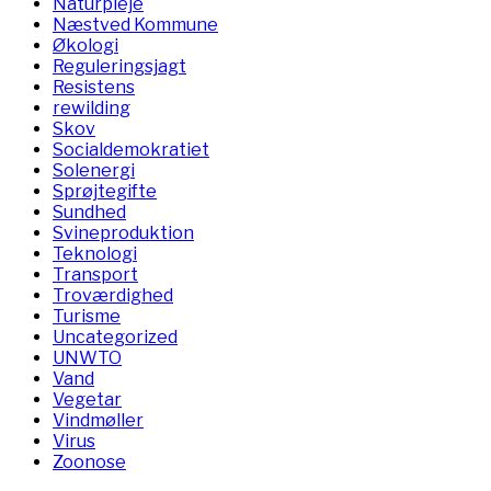
Naturpleje
Næstved Kommune
Økologi
Reguleringsjagt
Resistens
rewilding
Skov
Socialdemokratiet
Solenergi
Sprøjtegifte
Sundhed
Svineproduktion
Teknologi
Transport
Troværdighed
Turisme
Uncategorized
UNWTO
Vand
Vegetar
Vindmøller
Virus
Zoonose