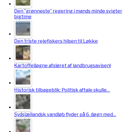
Den ”grønneste” regering i mands minde svigter
bigtime
Den triste rejefiskers hilsen til Løkke
Kartoffelløgne afsløret af landbrugsavisen!
Historisk tilbageblik: Politisk aftale skulle…
Sydsjællandsk vandløb flyder på 6. døgn med…