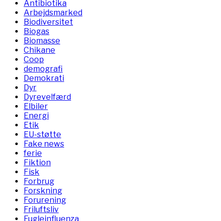
Antibiotika
Arbejdsmarked
Biodiversitet
Biogas
Biomasse
Chikane
Coop
demografi
Demokrati
Dyr
Dyrevelfærd
Elbiler
Energi
Etik
EU-støtte
Fake news
ferie
Fiktion
Fisk
Forbrug
Forskning
Forurening
Friluftsliv
Fugleinfluenza