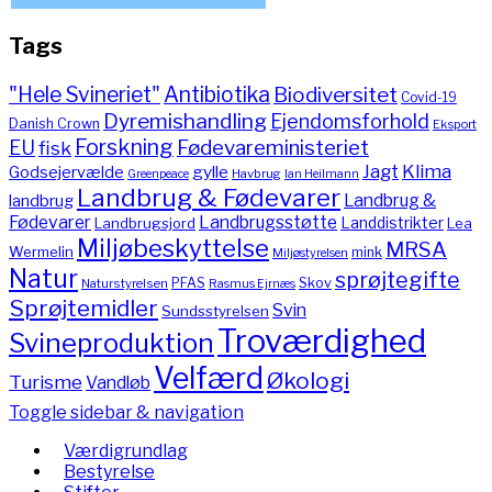
Tags
"Hele Svineriet"
Antibiotika
Biodiversitet
Covid-19
Dyremishandling
Ejendomsforhold
Danish Crown
Eksport
Forskning
Fødevareministeriet
EU
fisk
Jagt
Klima
gylle
Godsejervælde
Havbrug
Greenpeace
Ian Heilmann
Landbrug & Fødevarer
Landbrug &
landbrug
Fødevarer
Landbrugsstøtte
Landdistrikter
Landbrugsjord
Lea
Miljøbeskyttelse
MRSA
Wermelin
mink
Miljøstyrelsen
Natur
sprøjtegifte
PFAS
Skov
Naturstyrelsen
Rasmus Ejrnæs
Sprøjtemidler
Svin
Sundsstyrelsen
Troværdighed
Svineproduktion
Velfærd
Økologi
Turisme
Vandløb
Toggle sidebar & navigation
Værdigrundlag
Bestyrelse