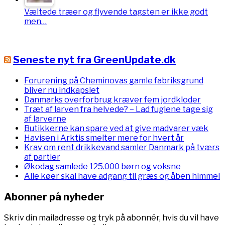
Væltede træer og flyvende tagsten er ikke godt
men…
Seneste nyt fra GreenUpdate.dk
Forurening på Cheminovas gamle fabriksgrund
bliver nu indkapslet
Danmarks overforbrug kræver fem jordkloder
Træt af larven fra helvede? – Lad fuglene tage sig
af larverne
Butikkerne kan spare ved at give madvarer væk
Havisen i Arktis smelter mere for hvert år
Krav om rent drikkevand samler Danmark på tværs
af partier
Økodag samlede 125.000 børn og voksne
Alle køer skal have adgang til græs og åben himmel
Abonner på nyheder
Skriv din mailadresse og tryk på abonnér, hvis du vil have