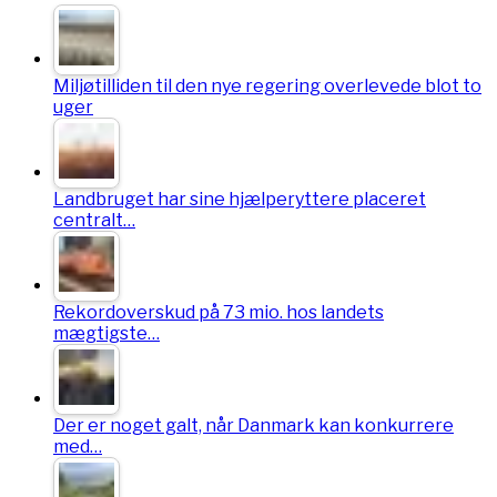
Miljøtilliden til den nye regering overlevede blot to
uger
Landbruget har sine hjælperyttere placeret
centralt…
Rekordoverskud på 73 mio. hos landets
mægtigste…
Der er noget galt, når Danmark kan konkurrere
med…