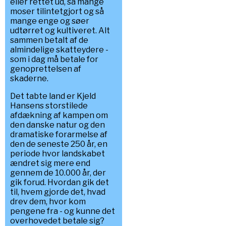
eller rettet ud, så mange
moser tilintetgjort og så
mange enge og søer
udtørret og kultiveret. Alt
sammen betalt af de
almindelige skatteydere -
som i dag må betale for
genoprettelsen af
skaderne.
Det tabte land er Kjeld
Hansens storstilede
afdækning af kampen om
den danske natur og den
dramatiske forarmelse af
den de seneste 250 år, en
periode hvor landskabet
ændret sig mere end
gennem de 10.000 år, der
gik forud. Hvordan gik det
til, hvem gjorde det, hvad
drev dem, hvor kom
pengene fra - og kunne det
overhovedet betale sig?