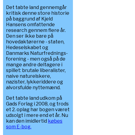
Det tabte land gennemgår
kritisk denne store historie
på baggrund af Kjeld
Hansens omfattende
research gennem flere år.
Den ser ikke bare på
hovedaktørerne - staten,
Hedeselskabet og
Danmarks Naturfrednings-
forening - men også på de
mange andre deltagere i
spillet: brutale liberalister,
naive naturelskere,
nazister, lykkeriddere og
alvorsfulde nyttemænd.
Det tabte land udkom på
Gads Forlag i 2008, og trods
et 2. oplag har bogen været
udsolgt i mere end et år. Nu
kan den imidlertid
købes
som E-bog.