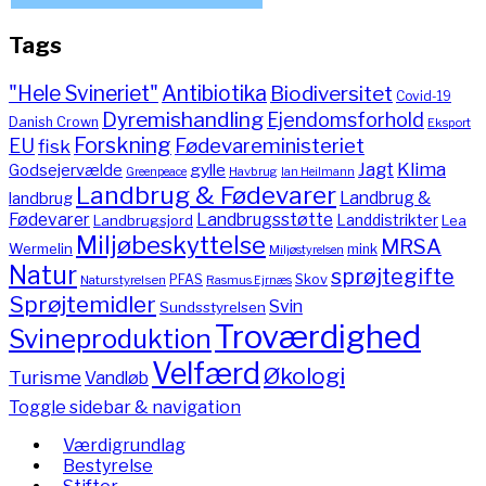
Tags
"Hele Svineriet"
Antibiotika
Biodiversitet
Covid-19
Dyremishandling
Ejendomsforhold
Danish Crown
Eksport
Forskning
Fødevareministeriet
EU
fisk
Jagt
Klima
gylle
Godsejervælde
Havbrug
Greenpeace
Ian Heilmann
Landbrug & Fødevarer
Landbrug &
landbrug
Fødevarer
Landbrugsstøtte
Landdistrikter
Landbrugsjord
Lea
Miljøbeskyttelse
MRSA
Wermelin
mink
Miljøstyrelsen
Natur
sprøjtegifte
PFAS
Skov
Naturstyrelsen
Rasmus Ejrnæs
Sprøjtemidler
Svin
Sundsstyrelsen
Troværdighed
Svineproduktion
Velfærd
Økologi
Turisme
Vandløb
Toggle sidebar & navigation
Værdigrundlag
Bestyrelse