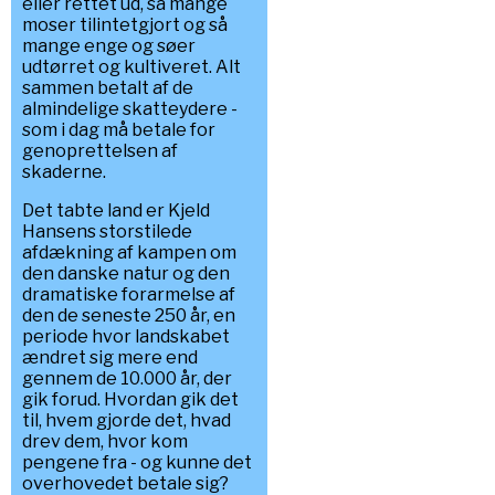
eller rettet ud, så mange
moser tilintetgjort og så
mange enge og søer
udtørret og kultiveret. Alt
sammen betalt af de
almindelige skatteydere -
som i dag må betale for
genoprettelsen af
skaderne.
Det tabte land er Kjeld
Hansens storstilede
afdækning af kampen om
den danske natur og den
dramatiske forarmelse af
den de seneste 250 år, en
periode hvor landskabet
ændret sig mere end
gennem de 10.000 år, der
gik forud. Hvordan gik det
til, hvem gjorde det, hvad
drev dem, hvor kom
pengene fra - og kunne det
overhovedet betale sig?