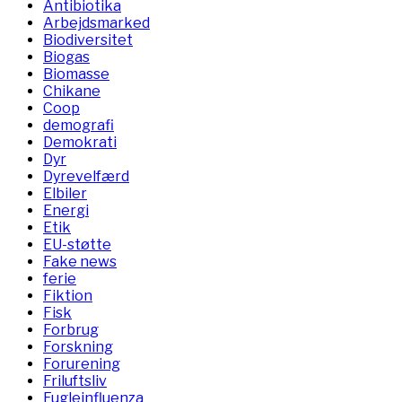
Antibiotika
Arbejdsmarked
Biodiversitet
Biogas
Biomasse
Chikane
Coop
demografi
Demokrati
Dyr
Dyrevelfærd
Elbiler
Energi
Etik
EU-støtte
Fake news
ferie
Fiktion
Fisk
Forbrug
Forskning
Forurening
Friluftsliv
Fugleinfluenza