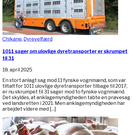
Chikane
,
Dyrevelfærd
1011 sager om ulovlige dyretransporter er skrumpet
til 31
18. april 2025
En stort anlagt sag mod 11 fynske vognmænd, som var
tiltalt for 1011 ulovlige dyretransporter tilbage til 2017,
er nu skrumpet til 31 sager mod to fynske vognmænd.
Det skyldes, at anklagemyndigheden tabte en prøvesag
ved landsretten i 2021. Men anklagemyndigheden har
arbejdet videre med […]