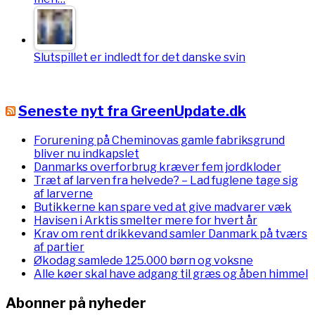
Slutspillet er indledt for det danske svin
Seneste nyt fra GreenUpdate.dk
Forurening på Cheminovas gamle fabriksgrund
bliver nu indkapslet
Danmarks overforbrug kræver fem jordkloder
Træt af larven fra helvede? – Lad fuglene tage sig
af larverne
Butikkerne kan spare ved at give madvarer væk
Havisen i Arktis smelter mere for hvert år
Krav om rent drikkevand samler Danmark på tværs
af partier
Økodag samlede 125.000 børn og voksne
Alle køer skal have adgang til græs og åben himmel
Abonner på nyheder