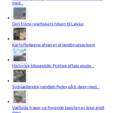
med…
Den triste rejefiskers hilsen til Løkke
Kartoffelløgne afsløret af landbrugsavisen!
Historisk tilbageblik: Politisk aftale skulle…
Sydsjællandsk vandløb flyder på 6. døgn med…
Væltede træer og flyvende tagsten er ikke godt
men…