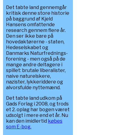
Det tabte land gennemgår
kritisk denne store historie
på baggrund af Kjeld
Hansens omfattende
research gennem flere år.
Den ser ikke bare på
hovedaktørerne - staten,
Hedeselskabet og
Danmarks Naturfrednings-
forening - men også på de
mange andre deltagere i
spillet: brutale liberalister,
naive naturelskere,
nazister, lykkeriddere og
alvorsfulde nyttemænd.
Det tabte land udkom på
Gads Forlag i 2008, og trods
et 2. oplag har bogen været
udsolgt i mere end et år. Nu
kan den imidlertid
købes
som E-bog.