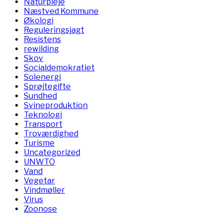
Naturpleje
Næstved Kommune
Økologi
Reguleringsjagt
Resistens
rewilding
Skov
Socialdemokratiet
Solenergi
Sprøjtegifte
Sundhed
Svineproduktion
Teknologi
Transport
Troværdighed
Turisme
Uncategorized
UNWTO
Vand
Vegetar
Vindmøller
Virus
Zoonose