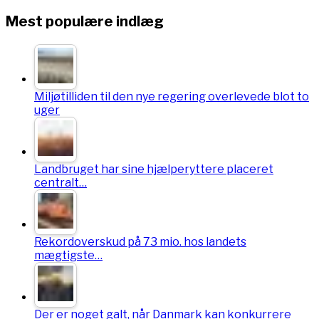
Mest populære indlæg
Miljøtilliden til den nye regering overlevede blot to
uger
Landbruget har sine hjælperyttere placeret
centralt…
Rekordoverskud på 73 mio. hos landets
mægtigste…
Der er noget galt, når Danmark kan konkurrere