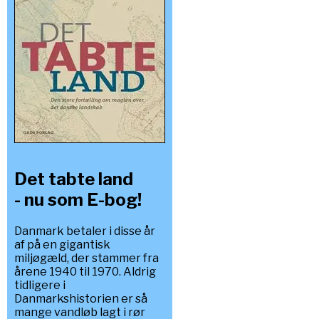
Det tabte land
- nu som E-bog!
Danmark betaler i disse år
af på en gigantisk
miljøgæld, der stammer fra
årene 1940 til 1970. Aldrig
tidligere i
Danmarkshistorien er så
mange vandløb lagt i rør