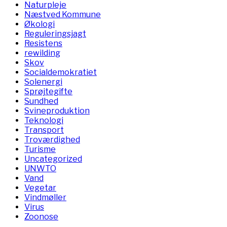
Naturpleje
Næstved Kommune
Økologi
Reguleringsjagt
Resistens
rewilding
Skov
Socialdemokratiet
Solenergi
Sprøjtegifte
Sundhed
Svineproduktion
Teknologi
Transport
Troværdighed
Turisme
Uncategorized
UNWTO
Vand
Vegetar
Vindmøller
Virus
Zoonose