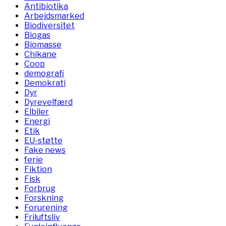
Antibiotika
Arbejdsmarked
Biodiversitet
Biogas
Biomasse
Chikane
Coop
demografi
Demokrati
Dyr
Dyrevelfærd
Elbiler
Energi
Etik
EU-støtte
Fake news
ferie
Fiktion
Fisk
Forbrug
Forskning
Forurening
Friluftsliv