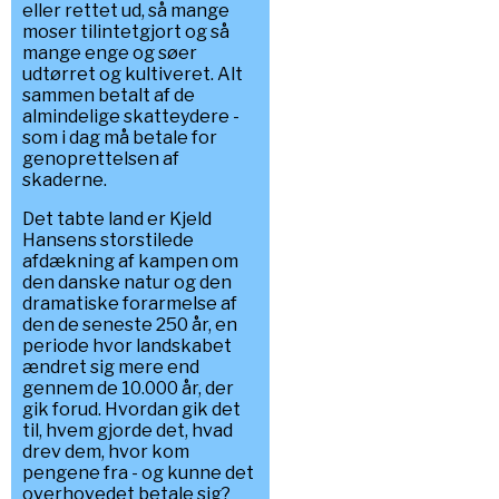
eller rettet ud, så mange
moser tilintetgjort og så
mange enge og søer
udtørret og kultiveret. Alt
sammen betalt af de
almindelige skatteydere -
som i dag må betale for
genoprettelsen af
skaderne.
Det tabte land er Kjeld
Hansens storstilede
afdækning af kampen om
den danske natur og den
dramatiske forarmelse af
den de seneste 250 år, en
periode hvor landskabet
ændret sig mere end
gennem de 10.000 år, der
gik forud. Hvordan gik det
til, hvem gjorde det, hvad
drev dem, hvor kom
pengene fra - og kunne det
overhovedet betale sig?