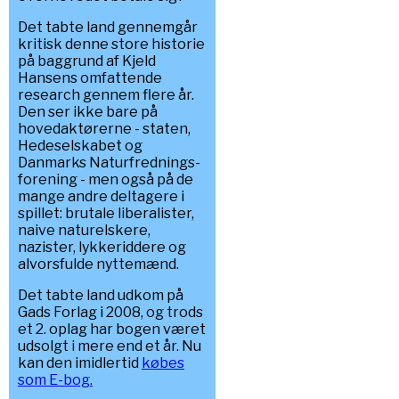
Det tabte land gennemgår
kritisk denne store historie
på baggrund af Kjeld
Hansens omfattende
research gennem flere år.
Den ser ikke bare på
hovedaktørerne - staten,
Hedeselskabet og
Danmarks Naturfrednings-
forening - men også på de
mange andre deltagere i
spillet: brutale liberalister,
naive naturelskere,
nazister, lykkeriddere og
alvorsfulde nyttemænd.
Det tabte land udkom på
Gads Forlag i 2008, og trods
et 2. oplag har bogen været
udsolgt i mere end et år. Nu
kan den imidlertid
købes
som E-bog.