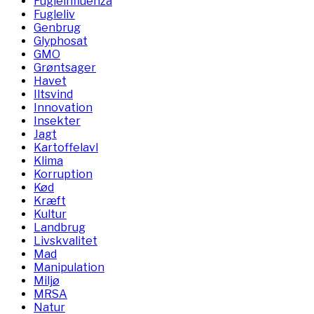
Fugleinfluenza
Fugleliv
Genbrug
Glyphosat
GMO
Grøntsager
Havet
Iltsvind
Innovation
Insekter
Jagt
Kartoffelavl
Klima
Korruption
Kød
Kræft
Kultur
Landbrug
Livskvalitet
Mad
Manipulation
Miljø
MRSA
Natur