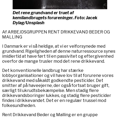
Det rene grundvand er truet af
kemilandbrugets forureninger. Foto: Jacek
Dylag/Unsplash
Af ARBEJDSGRUPPEN RENT DRIKKEVAND BEDER OG
MALLING
I Danmark er vi så heldige, at vi er velforsynede med
grundvand. Rigeligheden af denne naturressource synes
imidlertid at have ført til en passivitet og eftergivenhed
overfor de mange trusler mod det rene drikkevand.
Det konventionelle landbrug har stærke
lobbyorganisationer og vil have lov til at forurene vores
drikkevand med såkaldt godkendte pesticider. Det
smitter af på haveejerne, der også fortsat bruger gift,
særligt til ukrudtsbekæmpelse. Men stadig flere
drikkevandsboringer lukkes, og stadig flere pesticider
findes i drikkevandet. Det er en regulær trussel mod
folkesundheden.
Rent Drikkevand Beder og Malling er en gruppe