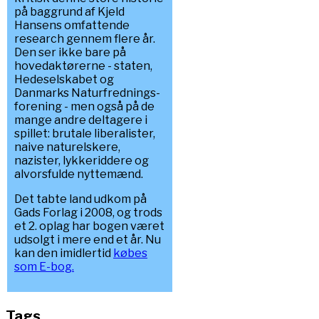
på baggrund af Kjeld
Hansens omfattende
research gennem flere år.
Den ser ikke bare på
hovedaktørerne - staten,
Hedeselskabet og
Danmarks Naturfrednings-
forening - men også på de
mange andre deltagere i
spillet: brutale liberalister,
naive naturelskere,
nazister, lykkeriddere og
alvorsfulde nyttemænd.
Det tabte land udkom på
Gads Forlag i 2008, og trods
et 2. oplag har bogen været
udsolgt i mere end et år. Nu
kan den imidlertid
købes
som E-bog.
Tags