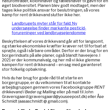
naturområder, kolonihaver og fælleshaver til gavn for en
øget biodiversitet. Planen blev godt modtaget, men der
tages ikke politisk ansvar for beslutningen, så vores
kamp for rent drikkevand slutter ikke her.
Landbrugets myter står for fald: Ny
undersøgelse finder markante pesticid-
forureninger ved landbrugsejendomme
Beskyttelsen af vores drikkevand går alt for langsomt,
og stærke økonomiske kræfter kræver ret til fortsat at
sprøjte, også i sårbare områder. Derfor er der brug for en
borgerindsats på alle planer, også blandt haveejere. I
2021 er der kommunalvalg, og her må vi ikke glemme
kampen for rent drikkevand – en sag med garanteret
stor folkelig opbakning.
Hvis du har brug for gode råd til at starte en
borgergruppe, er du velkommen til at kontakte
arbejdsgruppen gennem vores Facebookgruppe
RENT
drikkevand i Beder og Malling
eller på mail til John
Graversgaard (graversgaard@youseepost.dk) eller Åse
Schmidt (aasaschmidt @ gmail.com).