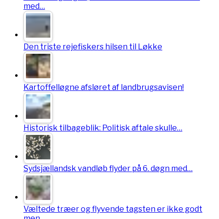
med…
Den triste rejefiskers hilsen til Løkke
Kartoffelløgne afsløret af landbrugsavisen!
Historisk tilbageblik: Politisk aftale skulle…
Sydsjællandsk vandløb flyder på 6. døgn med…
Væltede træer og flyvende tagsten er ikke godt
men…