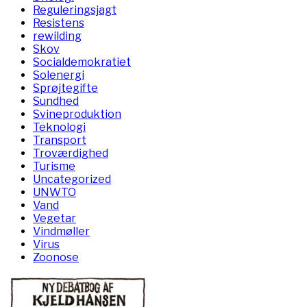
Reguleringsjagt
Resistens
rewilding
Skov
Socialdemokratiet
Solenergi
Sprøjtegifte
Sundhed
Svineproduktion
Teknologi
Transport
Troværdighed
Turisme
Uncategorized
UNWTO
Vand
Vegetar
Vindmøller
Virus
Zoonose