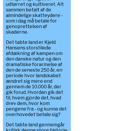
udtørret og kultiveret. Alt
sammen betalt af de
almindelige skatteydere -
som i dag må betale for
genoprettelsen af
skaderne.
Det tabte land er Kjeld
Hansens storstilede
afdækning af kampen om
den danske natur og den
dramatiske forarmelse af
den de seneste 250 år, en
periode hvor landskabet
ændret sig mere end
gennem de 10.000 år, der
gik forud. Hvordan gik det
til, hvem gjorde det, hvad
drev dem, hvor kom
pengene fra - og kunne det
overhovedet betale sig?
Det tabte land gennemgår
kritisk denne store historie