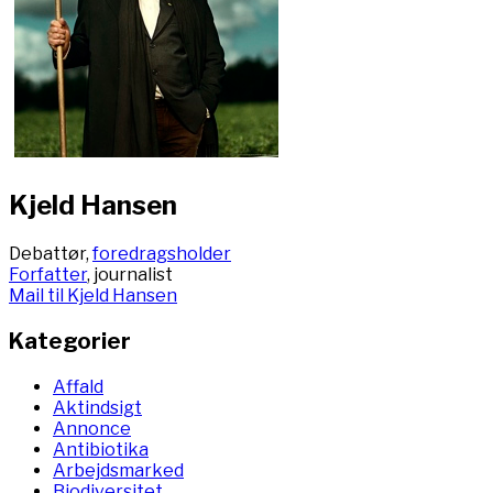
Kjeld Hansen
Debattør,
foredragsholder
Forfatter
, journalist
Mail til Kjeld Hansen
Kategorier
Affald
Aktindsigt
Annonce
Antibiotika
Arbejdsmarked
Biodiversitet