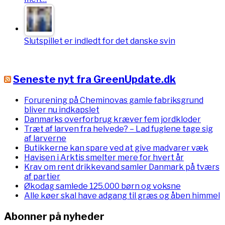
Slutspillet er indledt for det danske svin
Seneste nyt fra GreenUpdate.dk
Forurening på Cheminovas gamle fabriksgrund
bliver nu indkapslet
Danmarks overforbrug kræver fem jordkloder
Træt af larven fra helvede? – Lad fuglene tage sig
af larverne
Butikkerne kan spare ved at give madvarer væk
Havisen i Arktis smelter mere for hvert år
Krav om rent drikkevand samler Danmark på tværs
af partier
Økodag samlede 125.000 børn og voksne
Alle køer skal have adgang til græs og åben himmel
Abonner på nyheder