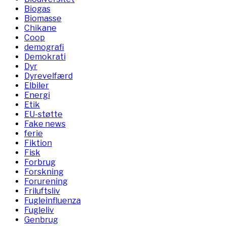
Biogas
Biomasse
Chikane
Coop
demografi
Demokrati
Dyr
Dyrevelfærd
Elbiler
Energi
Etik
EU-støtte
Fake news
ferie
Fiktion
Fisk
Forbrug
Forskning
Forurening
Friluftsliv
Fugleinfluenza
Fugleliv
Genbrug