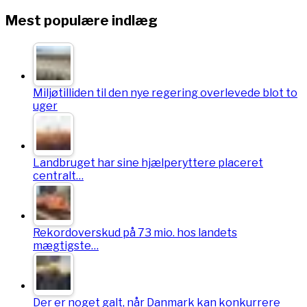
Mest populære indlæg
Miljøtilliden til den nye regering overlevede blot to
uger
Landbruget har sine hjælperyttere placeret
centralt…
Rekordoverskud på 73 mio. hos landets
mægtigste…
Der er noget galt, når Danmark kan konkurrere