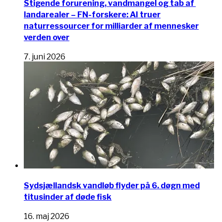
Stigende forurening, vandmangel og tab af ​​
landarealer – FN-forskere: AI truer
naturressourcer for milliarder af mennesker
verden over
7. juni 2026
Sydsjællandsk vandløb flyder på 6. døgn med
titusinder af døde fisk
16. maj 2026