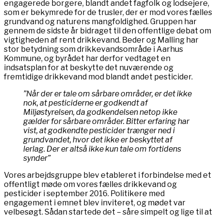
engagerede borgere, blandt andet fagfolk og lodsejere,
som er bekymrede for de trusler, der er mod vores fælles
grundvand og naturens mangfoldighed. Gruppen har
gennem de sidste år bidraget til den offentlige debat om
vigtigheden af rent drikkevand. Beder og Malling har
stor betydning som drikkevandsområde i Aarhus
Kommune, og byrådet har derfor vedtaget en
indsatsplan for at beskytte det nuværende og
fremtidige drikkevand mod blandt andet pesticider.
”Når der er tale om sårbare områder, er det ikke
nok, at pesticiderne er godkendt af
Miljøstyrelsen, da godkendelsen netop ikke
gælder for sårbare områder. Bitter erfaring har
vist, at godkendte pesticider trænger ned i
grundvandet, hvor det ikke er beskyttet af
lerlag. Der er altså ikke kun tale om fortidens
synder”
Vores arbejdsgruppe blev etableret i forbindelse med et
offentligt møde om vores fælles drikkevand og
pesticider i september 2016. Politikere med
engagement i emnet blev inviteret, og mødet var
velbesøgt. Sådan startede det – såre simpelt og lige til at