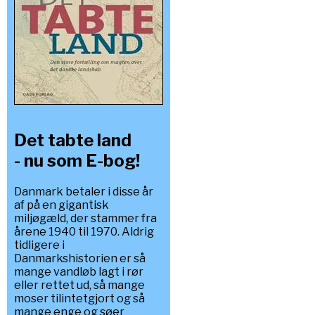
Det tabte land
- nu som E-bog!
Danmark betaler i disse år
af på en gigantisk
miljøgæld, der stammer fra
årene 1940 til 1970. Aldrig
tidligere i
Danmarkshistorien er så
mange vandløb lagt i rør
eller rettet ud, så mange
moser tilintetgjort og så
mange enge og søer