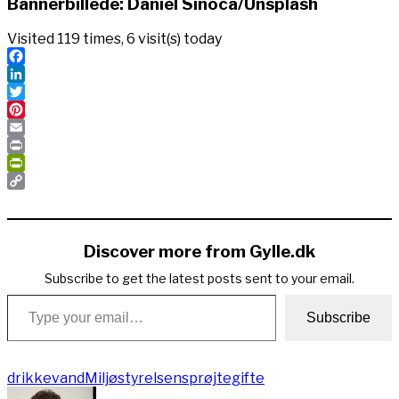
Bannerbillede: Daniel Sinoca/Unsplash
Visited 119 times, 6 visit(s) today
Facebook
LinkedIn
Twitter
Pinterest
Email
Print
PrintFriendly
Copy
Link
Discover more from Gylle.dk
Subscribe to get the latest posts sent to your email.
Type your email…
Subscribe
drikkevand
Miljøstyrelsen
sprøjtegifte