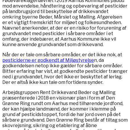
Fødevareklagenævnet i 2019 Aarhus Kommunes påbud
mod anvendelse, håndtering og opbevaring af pesticider
på landbrugsjord til beskyttelse af drikkevandet
omkring byerne Beder, Mårslet og Malling. Afgørelsen
er et vigtigt fremskridt for miljøet og folkesundheden.
Nævnet anerkender, at der er en risiko for forurening af
grundvandet med pesticider i sårbare områder i et
omfang, der indebærer, at Aarhus Kommune ikke vil
kunne anvende grundvandet som drikkevand.
Når der er tale om sårbare områder, er det ikke nok, at
pesticiderne er godkendt af Miljøstyrelse
n, da
godkendelsen netop ikke gælder for sårbare områder.
Bitter erfaring har vist, at godkendte pesticider trænger
ned i grundvandet, hvor det ikke er beskyttet af lerlag.
Der er altså ikke kun tale om fortidens synder.
Arbejdsgruppen Rent Drikkevand Beder og Malling
præsenterede i 2018 en visionær plan i form af Den
Grønne Ring rundt om Aarhus med tilhørende jordfond,
der kan hjælpe landmænd, der kommer i klemme på
grund af pesticidstoppet, fordi de har jord oven på det
sårbare grundvand. Den Grønne Ring består af tiltag som
skovrejsning, sikring og etablering af åbne