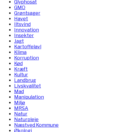
Glyphosat
GMO
Grøntsager
Havet
Iltsvind
Innovation
Insekter
Jagt
Kartoffelavl
Klima
Korruption
Kød
Kræft
Kultur
Landbrug
Livskvalitet
Mad
Manipulation
Miljø
MRSA
Natur
Naturpleje
Næstved Kommune
Økologi