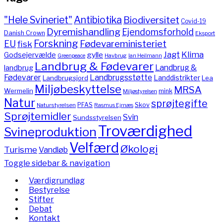
"Hele Svineriet"
Antibiotika
Biodiversitet
Covid-19
Dyremishandling
Ejendomsforhold
Danish Crown
Eksport
Forskning
Fødevareministeriet
EU
fisk
Jagt
Klima
gylle
Godsejervælde
Havbrug
Greenpeace
Ian Heilmann
Landbrug & Fødevarer
Landbrug &
landbrug
Fødevarer
Landbrugsstøtte
Landdistrikter
Landbrugsjord
Lea
Miljøbeskyttelse
MRSA
Wermelin
mink
Miljøstyrelsen
Natur
sprøjtegifte
PFAS
Skov
Naturstyrelsen
Rasmus Ejrnæs
Sprøjtemidler
Svin
Sundsstyrelsen
Troværdighed
Svineproduktion
Velfærd
Økologi
Turisme
Vandløb
Toggle sidebar & navigation
Værdigrundlag
Bestyrelse
Stifter
Debat
Kontakt