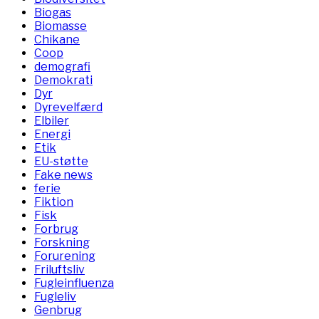
Biogas
Biomasse
Chikane
Coop
demografi
Demokrati
Dyr
Dyrevelfærd
Elbiler
Energi
Etik
EU-støtte
Fake news
ferie
Fiktion
Fisk
Forbrug
Forskning
Forurening
Friluftsliv
Fugleinfluenza
Fugleliv
Genbrug