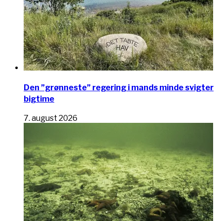
Den ”grønneste” regering i mands minde svigter
bigtime
7. august 2026