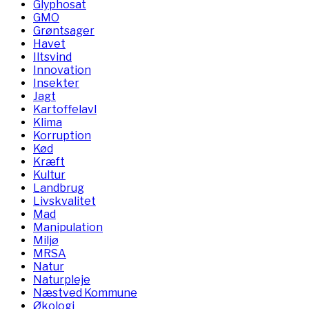
Glyphosat
GMO
Grøntsager
Havet
Iltsvind
Innovation
Insekter
Jagt
Kartoffelavl
Klima
Korruption
Kød
Kræft
Kultur
Landbrug
Livskvalitet
Mad
Manipulation
Miljø
MRSA
Natur
Naturpleje
Næstved Kommune
Økologi