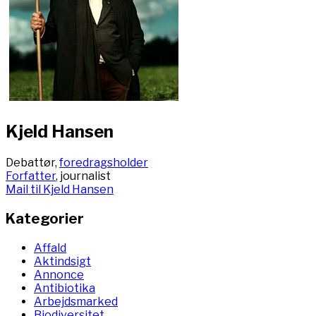
Kjeld Hansen
Debattør,
foredragsholder
Forfatter
, journalist
Mail til Kjeld Hansen
Kategorier
Affald
Aktindsigt
Annonce
Antibiotika
Arbejdsmarked
Biodiversitet