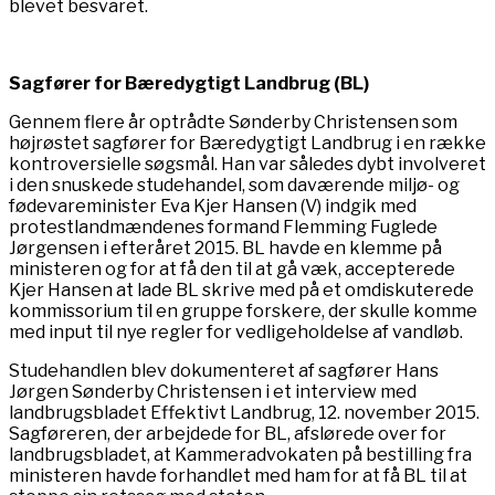
blevet besvaret.
Sagfører for Bæredygtigt Landbrug (BL)
Gennem flere år optrådte Sønderby Christensen som
højrøstet sagfører for Bæredygtigt Landbrug i en række
kontroversielle søgsmål. Han var således dybt involveret
i den snuskede studehandel, som daværende miljø- og
fødevareminister Eva Kjer Hansen (V) indgik med
protestlandmændenes formand Flemming Fuglede
Jørgensen i efteråret 2015. BL havde en klemme på
ministeren og for at få den til at gå væk, accepterede
Kjer Hansen at lade BL skrive med på et omdiskuterede
kommissorium til en gruppe forskere, der skulle komme
med input til nye regler for vedligeholdelse af vandløb.
Studehandlen blev dokumenteret af sagfører Hans
Jørgen Sønderby Christensen i et interview med
landbrugsbladet Effektivt Landbrug, 12. november 2015.
Sagføreren, der arbejdede for BL, afslørede over for
landbrugsbladet, at Kammeradvokaten på bestilling fra
ministeren havde forhandlet med ham for at få BL til at