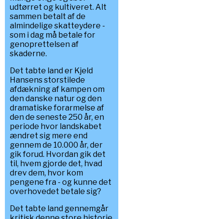
udtørret og kultiveret. Alt
sammen betalt af de
almindelige skatteydere -
som i dag må betale for
genoprettelsen af
skaderne.
Det tabte land er Kjeld
Hansens storstilede
afdækning af kampen om
den danske natur og den
dramatiske forarmelse af
den de seneste 250 år, en
periode hvor landskabet
ændret sig mere end
gennem de 10.000 år, der
gik forud. Hvordan gik det
til, hvem gjorde det, hvad
drev dem, hvor kom
pengene fra - og kunne det
overhovedet betale sig?
Det tabte land gennemgår
kritisk denne store historie