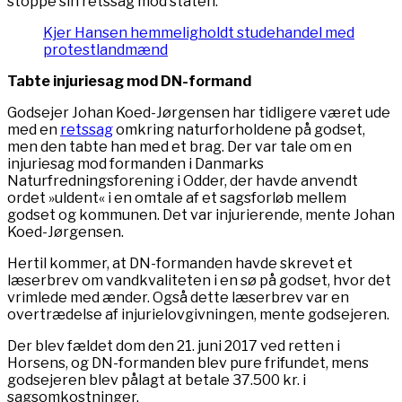
stoppe sin retssag mod staten.
Kjer Hansen hemmeligholdt studehandel med
protestlandmænd
Tabte injuriesag mod DN-formand
Godsejer Johan Koed-Jørgensen har tidligere været ude
med en
retssag
omkring naturforholdene på godset,
men den tabte han med et brag. Der var tale om en
injuriesag mod formanden i Danmarks
Naturfredningsforening i Odder, der havde anvendt
ordet »uldent« i en omtale af et sagsforløb mellem
godset og kommunen. Det var injurierende, mente Johan
Koed-Jørgensen.
Hertil kommer, at DN-formanden havde skrevet et
læserbrev om vandkvaliteten i en sø på godset, hvor det
vrimlede med ænder. Også dette læserbrev var en
overtrædelse af injurielovgivningen, mente godsejeren.
Der blev fældet dom den 21. juni 2017 ved retten i
Horsens, og DN-formanden blev pure frifundet, mens
godsejeren blev pålagt at betale 37.500 kr. i
sagsomkostninger.