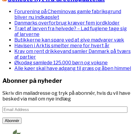
Forurening på Cheminovas gamle fabriksgrund
bliver nu indkapslet
Danmarks overforbrug kræver fem jordkloder
Træt af larven fra helvede? – Lad fuglene tage sig
af larverne
Butikkerne kan spare ved at give madvarer væk
Havisen i Arktis smelter mere for hvert år
Krav om rent drikkevand samler Danmark på tværs
af partier
Økodag samlede 125.000 børn og voksne
Alle køer skal have adgang til græs og åben himmel
Abonner på nyheder
Skriv din mailadresse og tryk på abonnér, hvis du vil have
besked via mail om nye indlæg
Email
Address
Abonnér