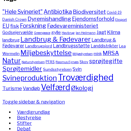
"Hele Svineriet"
Antibiotika
Biodiversitet
Covid-19
Dyremishandling
Ejendomsforhold
Danish Crown
Eksport
Forskning
Fødevareministeriet
EU
fisk
Jagt
Klima
gylle
Godsejervælde
Havbrug
Greenpeace
Ian Heilmann
Landbrug & Fødevarer
Landbrug &
landbrug
Fødevarer
Landbrugsstøtte
Landdistrikter
Landbrugsjord
Lea
Miljøbeskyttelse
MRSA
Wermelin
mink
Miljøstyrelsen
Natur
sprøjtegifte
PFAS
Skov
Naturstyrelsen
Rasmus Ejrnæs
Sprøjtemidler
Svin
Sundsstyrelsen
Troværdighed
Svineproduktion
Velfærd
Økologi
Turisme
Vandløb
Toggle sidebar & navigation
Værdigrundlag
Bestyrelse
Stifter
Debat