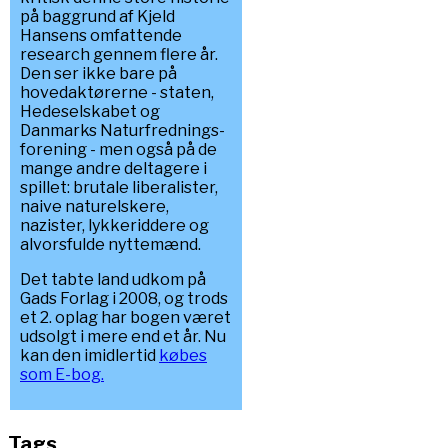
på baggrund af Kjeld
Hansens omfattende
research gennem flere år.
Den ser ikke bare på
hovedaktørerne - staten,
Hedeselskabet og
Danmarks Naturfrednings-
forening - men også på de
mange andre deltagere i
spillet: brutale liberalister,
naive naturelskere,
nazister, lykkeriddere og
alvorsfulde nyttemænd.
Det tabte land udkom på
Gads Forlag i 2008, og trods
et 2. oplag har bogen været
udsolgt i mere end et år. Nu
kan den imidlertid
købes
som E-bog.
Tags