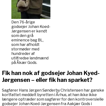
Den 76-årige
godsejer Johan Koed-
Jørgensen er kendt
som den grå
eminence bag BL,
som har afholdt
stormøder med
hundreder af
utilfredse landmænd
på Åkær Gods.
Fik han nok af godsejer Johan Kyed-
Jørgensen – eller fik han sparket?
Sagfører Hans Jørgen Sønderby Christensen har ganske
kortfattet meddelt byretten i Århus, at han ikke ikke
længere optræder som sagfører for den kontroversielle
godsejer Johan Koed-Jørgensen fra Aakjær Gods i