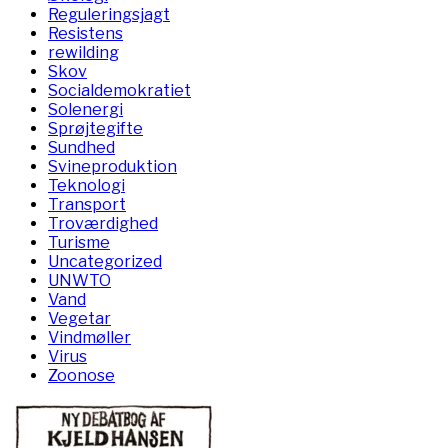
Reguleringsjagt
Resistens
rewilding
Skov
Socialdemokratiet
Solenergi
Sprøjtegifte
Sundhed
Svineproduktion
Teknologi
Transport
Troværdighed
Turisme
Uncategorized
UNWTO
Vand
Vegetar
Vindmøller
Virus
Zoonose