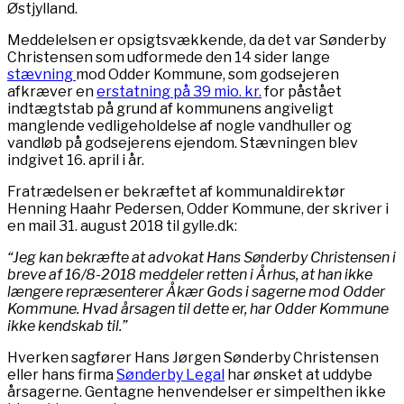
Østjylland.
Meddelelsen er opsigtsvækkende, da det var Sønderby
Christensen som udformede den 14 sider lange
stævning
mod Odder Kommune, som godsejeren
afkræver en
erstatning på 39 mio. kr.
for påstået
indtægtstab på grund af kommunens angiveligt
manglende vedligeholdelse af nogle vandhuller og
vandløb på godsejerens ejendom. Stævningen blev
indgivet 16. april i år.
Fratrædelsen er bekræftet af kommunaldirektør
Henning Haahr Pedersen, Odder Kommune, der skriver i
en mail 31. august 2018 til gylle.dk:
“Jeg kan bekræfte at advokat Hans Sønderby Christensen i
breve af 16/8-2018 meddeler retten i Århus, at han ikke
længere repræsenterer Åkær Gods i sagerne mod Odder
Kommune. Hvad årsagen til dette er, har Odder Kommune
ikke kendskab til.”
Hverken sagfører Hans Jørgen Sønderby Christensen
eller hans firma
Sønderby Legal
har ønsket at uddybe
årsagerne. Gentagne henvendelser er simpelthen ikke