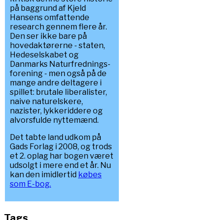
på baggrund af Kjeld
Hansens omfattende
research gennem flere år.
Den ser ikke bare på
hovedaktørerne - staten,
Hedeselskabet og
Danmarks Naturfrednings-
forening - men også på de
mange andre deltagere i
spillet: brutale liberalister,
naive naturelskere,
nazister, lykkeriddere og
alvorsfulde nyttemænd.
Det tabte land udkom på
Gads Forlag i 2008, og trods
et 2. oplag har bogen været
udsolgt i mere end et år. Nu
kan den imidlertid
købes
som E-bog.
Tags