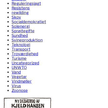
Reguleringsjagt
Resistens
rewilding
Skov
Socialdemokratiet
Solenergi
Sprøjtegifte
Sundhed
Svineproduktion
Teknologi
Transport
Troværdighed
Turisme
Uncategorized
UNWTO
Vand
Vegetar
Vindmøller
Virus
Zoonose