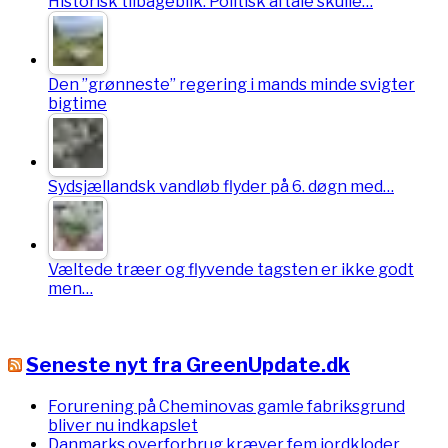
Historisk tilbageblik: Politisk aftale skulle…
Den ”grønneste” regering i mands minde svigter
bigtime
Sydsjællandsk vandløb flyder på 6. døgn med…
Væltede træer og flyvende tagsten er ikke godt
men…
Seneste nyt fra GreenUpdate.dk
Forurening på Cheminovas gamle fabriksgrund
bliver nu indkapslet
Danmarks overforbrug kræver fem jordkloder