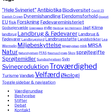
"Hele Svineriet"
Antibiotika
Biodiversitet
Covid-19
Dyremishandling
Ejendomsforhold
Danish Crown
Eksport
Forskning
Fødevareministeriet
EU
fisk
Jagt
Klima
gylle
Godsejervælde
Havbrug
Greenpeace
Ian Heilmann
Landbrug & Fødevarer
Landbrug &
landbrug
Fødevarer
Landbrugsstøtte
Landdistrikter
Landbrugsjord
Lea
Miljøbeskyttelse
MRSA
Wermelin
mink
Miljøstyrelsen
Natur
sprøjtegifte
PFAS
Skov
Naturstyrelsen
Rasmus Ejrnæs
Sprøjtemidler
Svin
Sundsstyrelsen
Troværdighed
Svineproduktion
Velfærd
Økologi
Turisme
Vandløb
Toggle sidebar & navigation
Værdigrundlag
Bestyrelse
Stifter
Debat
Kontakt