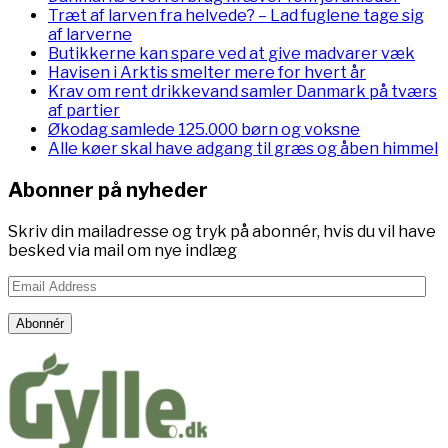
Træt af larven fra helvede? – Lad fuglene tage sig
af larverne
Butikkerne kan spare ved at give madvarer væk
Havisen i Arktis smelter mere for hvert år
Krav om rent drikkevand samler Danmark på tværs
af partier
Økodag samlede 125.000 børn og voksne
Alle køer skal have adgang til græs og åben himmel
Abonner på nyheder
Skriv din mailadresse og tryk på abonnér, hvis du vil have
besked via mail om nye indlæg
Email
Address
Abonnér