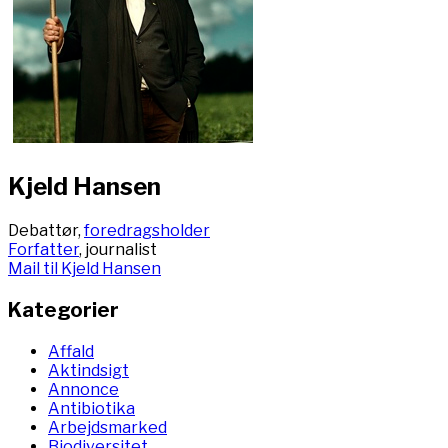
Kjeld Hansen
Debattør,
foredragsholder
Forfatter
, journalist
Mail til Kjeld Hansen
Kategorier
Affald
Aktindsigt
Annonce
Antibiotika
Arbejdsmarked
Biodiversitet