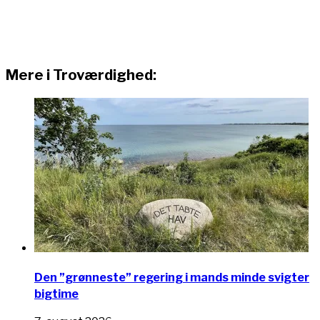
Mere i Troværdighed:
Den ”grønneste” regering i mands minde svigter
bigtime