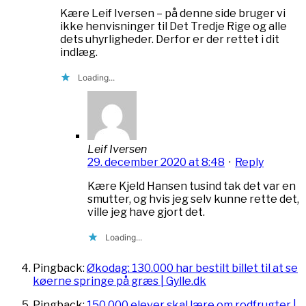
Kære Leif Iversen – på denne side bruger vi
ikke henvisninger til Det Tredje Rige og alle
dets uhyrligheder. Derfor er der rettet i dit
indlæg.
Loading...
Leif Iversen
29. december 2020 at 8:48
·
Reply
Kære Kjeld Hansen tusind tak det var en
smutter, og hvis jeg selv kunne rette det,
ville jeg have gjort det.
Loading...
Pingback:
Økodag: 130.000 har bestilt billet til at se
køerne springe på græs | Gylle.dk
Pingback:
150.000 elever skal lære om rodfrugter |