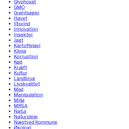
Glyphosat
GMO
Grøntsager
Havet
Iltsvind
Innovation
Insekter
Jagt
Kartoffelavl
Klima
Korruption
Kød
Kræft
Kultur
Landbrug
Livskvalitet
Mad
Manipulation
Miljø
MRSA
Natur
Naturpleje
Næstved Kommune
Økologi