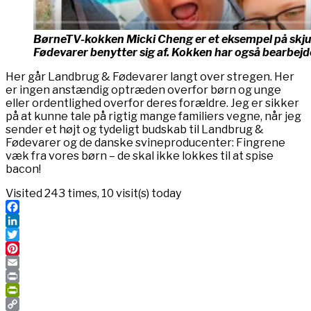
BørneTV-kokken Micki Cheng er et eksempel på skju
Fødevarer benytter sig af. Kokken har også bearbej
Her går Landbrug & Fødevarer langt over stregen. Her
er ingen anstændig optræden overfor børn og unge
eller ordentlighed overfor deres forældre. Jeg er sikker
på at kunne tale på rigtig mange familiers vegne, når jeg
sender et højt og tydeligt budskab til Landbrug &
Fødevarer og de danske svineproducenter: Fingrene
væk fra vores børn – de skal ikke lokkes til at spise
bacon!
Visited 243 times, 10 visit(s) today
Facebook
LinkedIn
Twitter
Pinterest
Email
Print
PrintFriendly