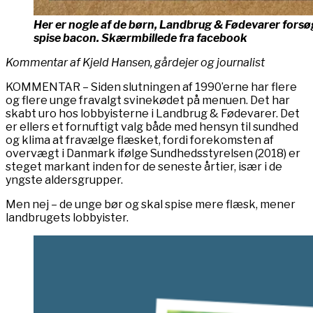
Her er nogle af de børn, Landbrug & Fødevarer forsøge
spise bacon. Skærmbillede fra facebook
Kommentar af Kjeld Hansen, gårdejer og journalist
KOMMENTAR – Siden slutningen af 1990’erne har flere
og flere unge fravalgt svinekødet på menuen. Det har
skabt uro hos lobbyisterne i Landbrug & Fødevarer. Det
er ellers et fornuftigt valg både med hensyn til sundhed
og klima at fravælge flæsket, fordi forekomsten af
overvægt i Danmark ifølge Sundhedsstyrelsen (2018) er
steget markant inden for de seneste årtier, især i de
yngste aldersgrupper.
Men nej – de unge bør og skal spise mere flæsk, mener
landbrugets lobbyister.