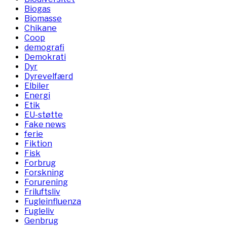
Biogas
Biomasse
Chikane
Coop
demografi
Demokrati
Dyr
Dyrevelfærd
Elbiler
Energi
Etik
EU-støtte
Fake news
ferie
Fiktion
Fisk
Forbrug
Forskning
Forurening
Friluftsliv
Fugleinfluenza
Fugleliv
Genbrug