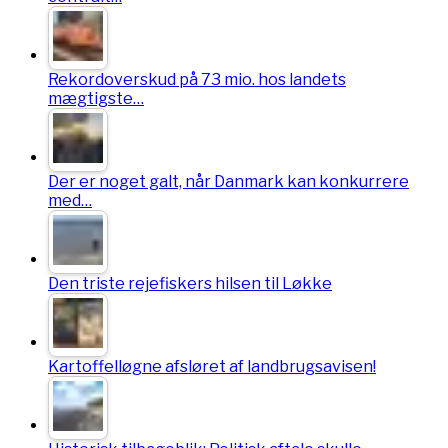
Rekordoverskud på 73 mio. hos landets
mægtigste…
Der er noget galt, når Danmark kan konkurrere
med…
Den triste rejefiskers hilsen til Løkke
Kartoffelløgne afsløret af landbrugsavisen!