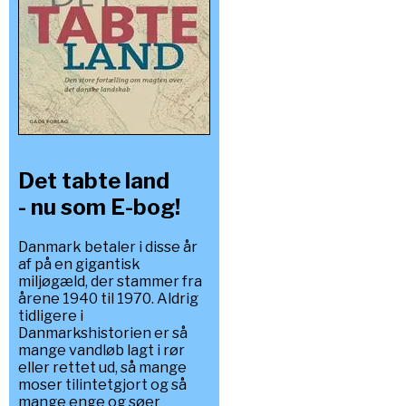
Det tabte land
- nu som E-bog!
Danmark betaler i disse år
af på en gigantisk
miljøgæld, der stammer fra
årene 1940 til 1970. Aldrig
tidligere i
Danmarkshistorien er så
mange vandløb lagt i rør
eller rettet ud, så mange
moser tilintetgjort og så
mange enge og søer