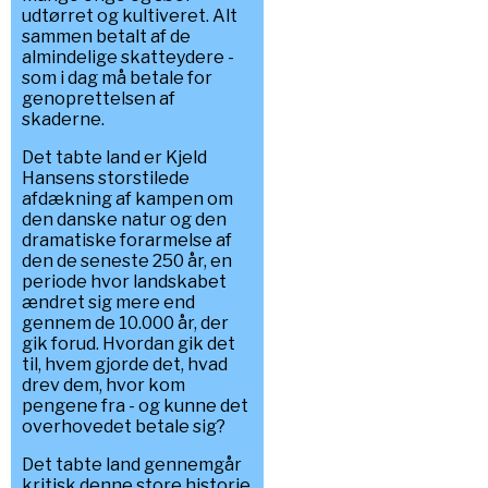
udtørret og kultiveret. Alt
sammen betalt af de
almindelige skatteydere -
som i dag må betale for
genoprettelsen af
skaderne.
Det tabte land er Kjeld
Hansens storstilede
afdækning af kampen om
den danske natur og den
dramatiske forarmelse af
den de seneste 250 år, en
periode hvor landskabet
ændret sig mere end
gennem de 10.000 år, der
gik forud. Hvordan gik det
til, hvem gjorde det, hvad
drev dem, hvor kom
pengene fra - og kunne det
overhovedet betale sig?
Det tabte land gennemgår
kritisk denne store historie