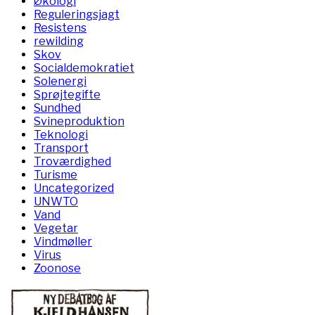
Økologi
Reguleringsjagt
Resistens
rewilding
Skov
Socialdemokratiet
Solenergi
Sprøjtegifte
Sundhed
Svineproduktion
Teknologi
Transport
Troværdighed
Turisme
Uncategorized
UNWTO
Vand
Vegetar
Vindmøller
Virus
Zoonose