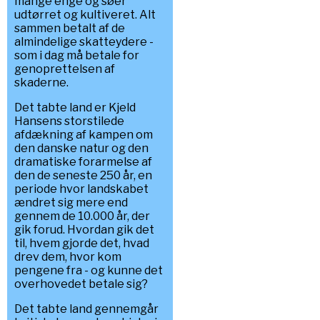
mange enge og søer
udtørret og kultiveret. Alt
sammen betalt af de
almindelige skatteydere -
som i dag må betale for
genoprettelsen af
skaderne.
Det tabte land er Kjeld
Hansens storstilede
afdækning af kampen om
den danske natur og den
dramatiske forarmelse af
den de seneste 250 år, en
periode hvor landskabet
ændret sig mere end
gennem de 10.000 år, der
gik forud. Hvordan gik det
til, hvem gjorde det, hvad
drev dem, hvor kom
pengene fra - og kunne det
overhovedet betale sig?
Det tabte land gennemgår