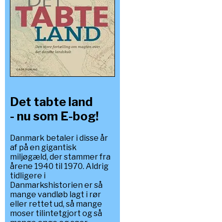
Det tabte land
- nu som E-bog!
Danmark betaler i disse år
af på en gigantisk
miljøgæld, der stammer fra
årene 1940 til 1970. Aldrig
tidligere i
Danmarkshistorien er så
mange vandløb lagt i rør
eller rettet ud, så mange
moser tilintetgjort og så