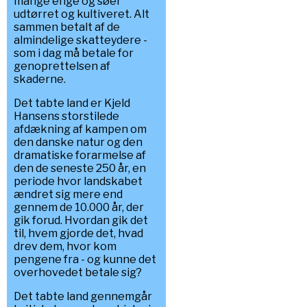
mange enge og søer
udtørret og kultiveret. Alt
sammen betalt af de
almindelige skatteydere -
som i dag må betale for
genoprettelsen af
skaderne.
Det tabte land er Kjeld
Hansens storstilede
afdækning af kampen om
den danske natur og den
dramatiske forarmelse af
den de seneste 250 år, en
periode hvor landskabet
ændret sig mere end
gennem de 10.000 år, der
gik forud. Hvordan gik det
til, hvem gjorde det, hvad
drev dem, hvor kom
pengene fra - og kunne det
overhovedet betale sig?
Det tabte land gennemgår