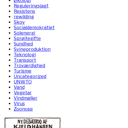
Økologi
Reguleringsjagt
Resistens
rewilding
Skov
Socialdemokratiet
Solenergi
Sprøjtegifte
Sundhed
Svineproduktion
Teknologi
Transport
Troværdighed
Turisme
Uncategorized
UNWTO
Vand
Vegetar
Vindmøller
Virus
Zoonose