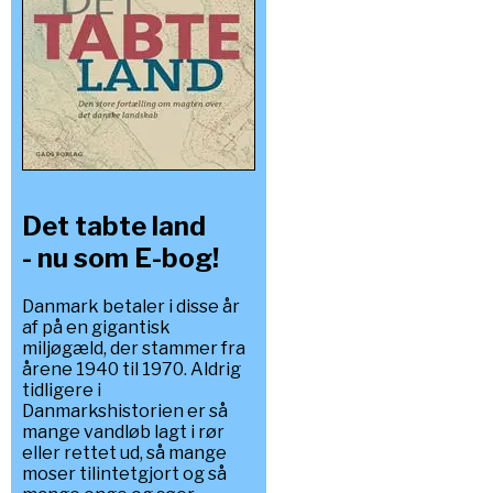
Det tabte land
- nu som E-bog!
Danmark betaler i disse år
af på en gigantisk
miljøgæld, der stammer fra
årene 1940 til 1970. Aldrig
tidligere i
Danmarkshistorien er så
mange vandløb lagt i rør
eller rettet ud, så mange
moser tilintetgjort og så