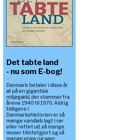
Det tabte land
- nu som E-bog!
Danmark betaler i disse år
af på en gigantisk
miljøgæld, der stammer fra
årene 1940 til 1970. Aldrig
tidligere i
Danmarkshistorien er så
mange vandløb lagt i rør
eller rettet ud, så mange
moser tilintetgjort og så
mange enge og søer