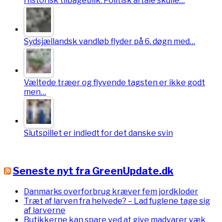
Historisk tilbageblik: Politisk aftale skulle…
Sydsjællandsk vandløb flyder på 6. døgn med…
Væltede træer og flyvende tagsten er ikke godt
men…
Slutspillet er indledt for det danske svin
Seneste nyt fra GreenUpdate.dk
Danmarks overforbrug kræver fem jordkloder
Træt af larven fra helvede? – Lad fuglene tage sig
af larverne
Butikkerne kan spare ved at give madvarer væk