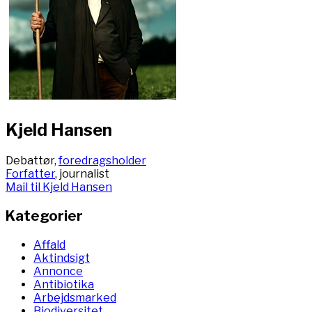
Kjeld Hansen
Debattør,
foredragsholder
Forfatter
, journalist
Mail til Kjeld Hansen
Kategorier
Affald
Aktindsigt
Annonce
Antibiotika
Arbejdsmarked
Biodiversitet