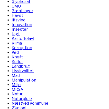
Glyphosat
GMO
Grøntsager
Havet
Iltsvind
Innovation
Insekter
Jagt
Kartoffelavl
Klima
Korruption
Kød
Kræft
Kultur
Landbrug
Livskvalitet
Mad
Manipulation
Miljø
MRSA
Natur
Naturpleje
Næstved Kommune
Økologi