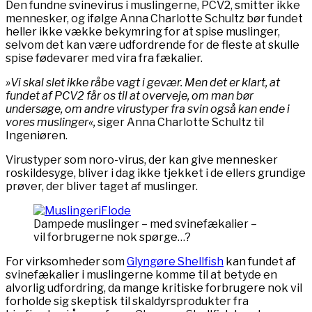
Den fundne svinevirus i muslingerne, PCV2, smitter ikke
mennesker, og ifølge Anna Charlotte Schultz bør fundet
heller ikke vække bekymring for at spise muslinger,
selvom det kan være udfordrende for de fleste at skulle
spise fødevarer med vira fra fækalier.
»Vi skal slet ikke råbe vagt i gevær. Men det er klart, at
fundet af PCV2 får os til at overveje, om man bør
undersøge, om andre virustyper fra svin også kan ende i
vores muslinger«,
siger Anna Charlotte Schultz til
Ingeniøren.
Virustyper som noro-virus, der kan give mennesker
roskildesyge, bliver i dag ikke tjekket i de ellers grundige
prøver, der bliver taget af muslinger.
Dampede muslinger – med svinefækalier –
vil forbrugerne nok spørge…?
For virksomheder som
Glyngøre Shellfish
kan fundet af
svinefækalier i muslingerne komme til at betyde en
alvorlig udfordring, da mange kritiske forbrugere nok vil
forholde sig skeptisk til skaldyrsprodukter fra