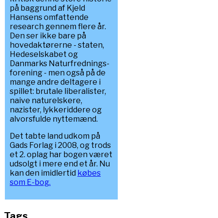
på baggrund af Kjeld
Hansens omfattende
research gennem flere år.
Den ser ikke bare på
hovedaktørerne - staten,
Hedeselskabet og
Danmarks Naturfrednings-
forening - men også på de
mange andre deltagere i
spillet: brutale liberalister,
naive naturelskere,
nazister, lykkeriddere og
alvorsfulde nyttemænd.
Det tabte land udkom på
Gads Forlag i 2008, og trods
et 2. oplag har bogen været
udsolgt i mere end et år. Nu
kan den imidlertid
købes
som E-bog.
Tags