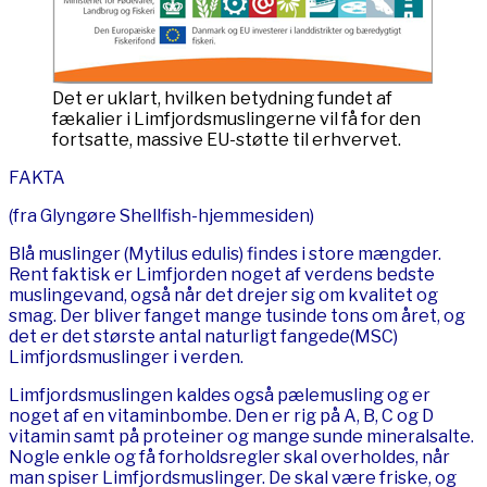
Det er uklart, hvilken betydning fundet af
fækalier i Limfjordsmuslingerne vil få for den
fortsatte, massive EU-støtte til erhvervet.
FAKTA
(fra Glyngøre Shellfish-hjemmesiden)
Blå muslinger (Mytilus edulis) findes i store mængder.
Rent faktisk er Limfjorden noget af verdens bedste
muslingevand, også når det drejer sig om kvalitet og
smag. Der bliver fanget mange tusinde tons om året, og
det er det største antal naturligt fangede(MSC)
Limfjordsmuslinger i verden.
Limfjordsmuslingen kaldes også pælemusling og er
noget af en vitaminbombe. Den er rig på A, B, C og D
vitamin samt på proteiner og mange sunde mineralsalte.
Nogle enkle og få forholdsregler skal overholdes, når
man spiser Limfjordsmuslinger. De skal være friske, og