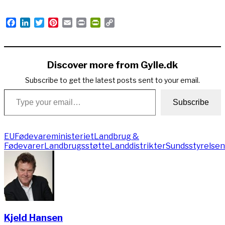
Facebook
LinkedIn
Twitter
Pinterest
Email
Print
PrintFriendly
Copy
Link
Discover more from Gylle.dk
Subscribe to get the latest posts sent to your email.
Type your email…
Subscribe
EU
Fødevareministeriet
Landbrug &
Fødevarer
Landbrugsstøtte
Landdistrikter
Sundsstyrelsen
Kjeld Hansen