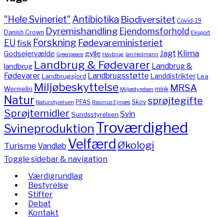
"Hele Svineriet"
Antibiotika
Biodiversitet
Covid-19
Dyremishandling
Ejendomsforhold
Danish Crown
Eksport
Forskning
Fødevareministeriet
EU
fisk
Jagt
Klima
gylle
Godsejervælde
Havbrug
Greenpeace
Ian Heilmann
Landbrug & Fødevarer
Landbrug &
landbrug
Fødevarer
Landbrugsstøtte
Landdistrikter
Landbrugsjord
Lea
Miljøbeskyttelse
MRSA
Wermelin
mink
Miljøstyrelsen
Natur
sprøjtegifte
PFAS
Skov
Naturstyrelsen
Rasmus Ejrnæs
Sprøjtemidler
Svin
Sundsstyrelsen
Troværdighed
Svineproduktion
Velfærd
Økologi
Turisme
Vandløb
Toggle sidebar & navigation
Værdigrundlag
Bestyrelse
Stifter
Debat
Kontakt