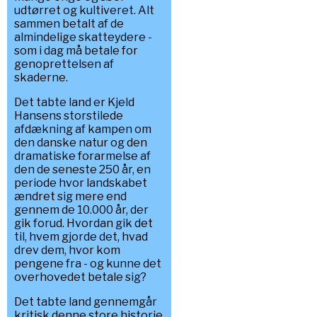
udtørret og kultiveret. Alt
sammen betalt af de
almindelige skatteydere -
som i dag må betale for
genoprettelsen af
skaderne.
Det tabte land er Kjeld
Hansens storstilede
afdækning af kampen om
den danske natur og den
dramatiske forarmelse af
den de seneste 250 år, en
periode hvor landskabet
ændret sig mere end
gennem de 10.000 år, der
gik forud. Hvordan gik det
til, hvem gjorde det, hvad
drev dem, hvor kom
pengene fra - og kunne det
overhovedet betale sig?
Det tabte land gennemgår
kritisk denne store historie