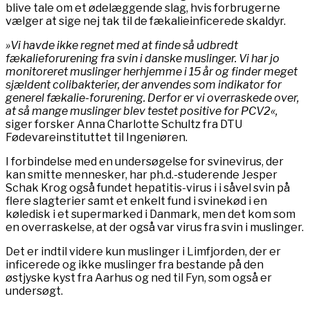
blive tale om et ødelæggende slag, hvis forbrugerne
vælger at sige nej tak til de fækalieinficerede skaldyr.
»Vi havde ikke regnet med at finde så udbredt
fækalieforurening fra svin i danske muslinger. Vi har jo
monitoreret muslinger herhjemme i 15 år og finder meget
sjældent colibakterier, der anvendes som indikator for
generel fækalie-forurening. Derfor er vi overraskede over,
at så mange muslinger blev testet positive for PCV2«,
siger forsker Anna Charlotte Schultz fra DTU
Fødevareinstituttet til Ingeniøren.
I forbindelse med en undersøgelse for svinevirus, der
kan smitte mennesker, har ph.d.-studerende Jesper
Schak Krog også fundet hepatitis-virus i i såvel svin på
flere slagterier samt et enkelt fund i svinekød i en
køledisk i et supermarked i Danmark, men det kom som
en overraskelse, at der også var virus fra svin i muslinger.
Det er indtil videre kun muslinger i Limfjorden, der er
inficerede og ikke muslinger fra bestande på den
østjyske kyst fra Aarhus og ned til Fyn, som også er
undersøgt.