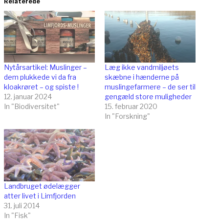
Relaterede
Nytårsartikel: Muslinger –
Læg ikke vandmiljøets
dem plukkede vi da fra
skæbne i hænderne på
kloakrøret – og spiste !
muslingefarmere – de ser til
12. januar 2024
gengæld store muligheder
In "Biodiversitet"
15. februar 2020
In "Forskning"
Landbruget ødelægger
atter livet i Limfjorden
31. juli 2014
In "Fisk"