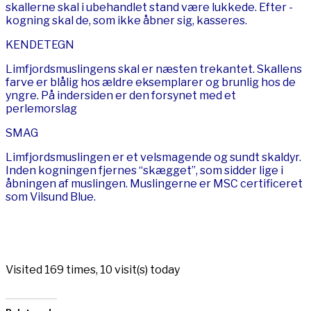
skallerne skal i ubehandlet stand være lukkede. Efter -
kogning skal de, som ikke åbner sig, kasseres.
KENDETEGN
Limfjordsmuslingens skal er næsten trekantet. Skallens
farve er blålig hos ældre eksemplarer og brunlig hos de
yngre. På indersiden er den forsynet med et
perlemorslag
SMAG
Limfjordsmuslingen er et velsmagende og sundt skaldyr.
Inden kogningen fjernes “skægget”, som sidder lige i
åbningen af muslingen. Muslingerne er MSC certificeret
som Vilsund Blue.
Visited 169 times, 10 visit(s) today