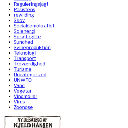
Reguleringsjagt
Resistens
rewilding
Skov
Socialdemokratiet
Solenergi
Sprøjtegifte
Sundhed
Svineproduktion
Teknologi
Transport
Troværdighed
Turisme
Uncategorized
UNWTO
Vand
Vegetar
Vindmøller
Virus
Zoonose