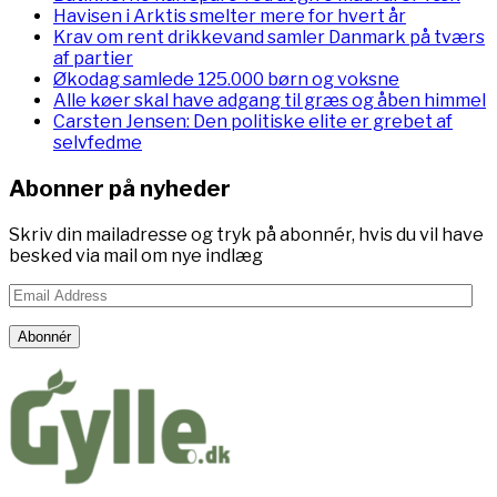
Havisen i Arktis smelter mere for hvert år
Krav om rent drikkevand samler Danmark på tværs
af partier
Økodag samlede 125.000 børn og voksne
Alle køer skal have adgang til græs og åben himmel
Carsten Jensen: Den politiske elite er grebet af
selvfedme
Abonner på nyheder
Skriv din mailadresse og tryk på abonnér, hvis du vil have
besked via mail om nye indlæg
Email
Address
Abonnér