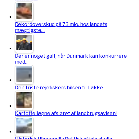
Rekordoverskud på 73 mio. hos landets
mægtigste…
Der er noget galt, når Danmark kan konkurrere
med…
Den triste rejefiskers hilsen til Løkke
Kartoffelløgne afsløret af landbrugsavisen!