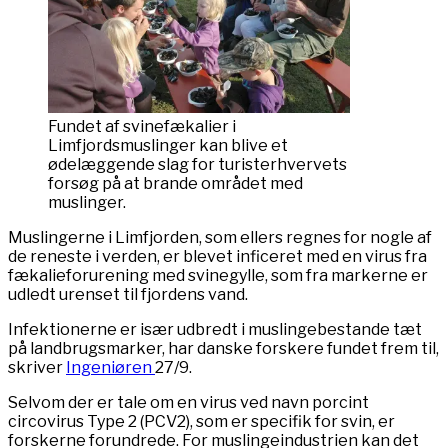
Fundet af svinefækalier i
Limfjordsmuslinger kan blive et
ødelæggende slag for turisterhvervets
forsøg på at brande området med
muslinger.
Muslingerne i Limfjorden, som ellers regnes for nogle af
de reneste i verden, er blevet inficeret med en virus fra
fækalieforurening med svinegylle, som fra markerne er
udledt urenset til fjordens vand.
Infektionerne er især udbredt i muslingebestande tæt
på landbrugsmarker, har danske forskere fundet frem til,
skriver
Ingeniøren
27/9.
Selvom der er tale om en virus ved navn porcint
circovirus Type 2 (PCV2), som er specifik for svin, er
forskerne forundrede. For muslingeindustrien kan det