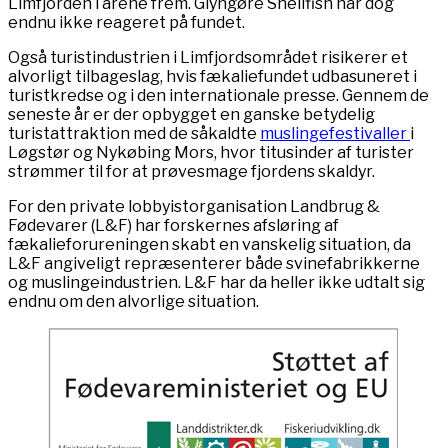
Limfjorden i årene frem. Glyngøre Shellfish har dog
endnu ikke reageret på fundet.
Også turistindustrien i Limfjordsområdet risikerer et
alvorligt tilbageslag, hvis fækaliefundet udbasuneret i
turistkredse og i den internationale presse. Gennem de
seneste år er der opbygget en ganske betydelig
turistattraktion med de såkaldte
muslingefestivaller
i
Løgstør og Nykøbing Mors, hvor titusinder af turister
strømmer til for at prøvesmage fjordens skaldyr.
For den private lobbyistorganisation Landbrug &
Fødevarer (L&F) har forskernes afsløring af
fækalieforureningen skabt en vanskelig situation, da
L&F angiveligt repræsenterer både svinefabrikkerne
og muslingeindustrien. L&F har da heller ikke udtalt sig
endnu om den alvorlige situation.