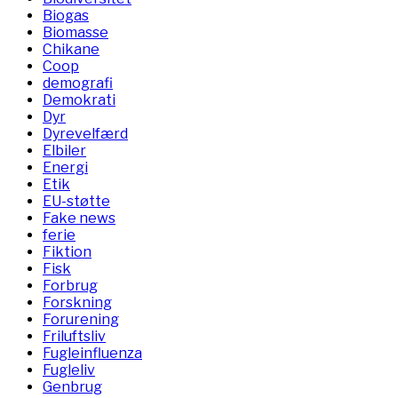
Biogas
Biomasse
Chikane
Coop
demografi
Demokrati
Dyr
Dyrevelfærd
Elbiler
Energi
Etik
EU-støtte
Fake news
ferie
Fiktion
Fisk
Forbrug
Forskning
Forurening
Friluftsliv
Fugleinfluenza
Fugleliv
Genbrug