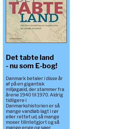
Det tabte land
- nu som E-bog!
Danmark betaler i disse år
af på en gigantisk
miljøgæld, der stammer fra
årene 1940 til 1970. Aldrig
tidligere i
Danmarkshistorien er så
mange vandløb lagt i rør
eller rettet ud, så mange
moser tilintetgjort og så
mange enge og søer