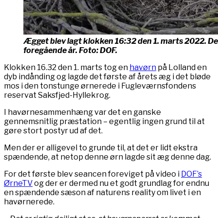
Ægget blev lagt klokken 16:32 den 1. marts 2022. Det 
foregående år. Foto: DOF.
Klokken 16.32 den 1. marts tog en
havørn
på Lolland en
dyb indånding og lagde det første af årets æg i det bløde
mos i den tonstunge ørnerede i Fugleværnsfondens
reservat Saksfjed-Hyllekrog.
I havørnesammenhæng var det en ganske
gennemsnitlig præstation – egentlig ingen grund til at
gøre stort postyr ud af det.
Men der er alligevel to grunde til, at det er lidt ekstra
spændende, at netop denne ørn lagde sit æg denne dag.
For det første blev seancen foreviget på video i
DOF’s
ØrneTV
og der er dermed nu et godt grundlag for endnu
en spændende sæson af naturens reality om livet i en
havørnerede.