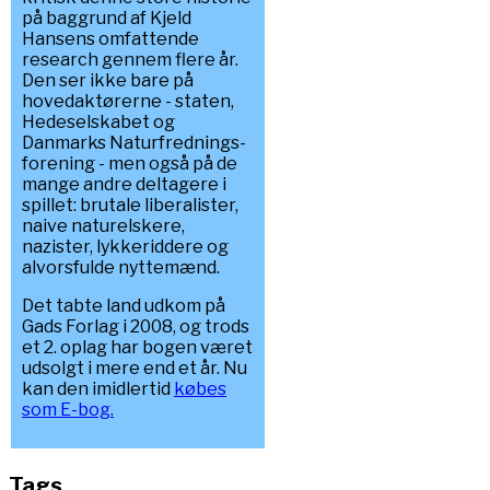
på baggrund af Kjeld
Hansens omfattende
research gennem flere år.
Den ser ikke bare på
hovedaktørerne - staten,
Hedeselskabet og
Danmarks Naturfrednings-
forening - men også på de
mange andre deltagere i
spillet: brutale liberalister,
naive naturelskere,
nazister, lykkeriddere og
alvorsfulde nyttemænd.
Det tabte land udkom på
Gads Forlag i 2008, og trods
et 2. oplag har bogen været
udsolgt i mere end et år. Nu
kan den imidlertid
købes
som E-bog.
Tags