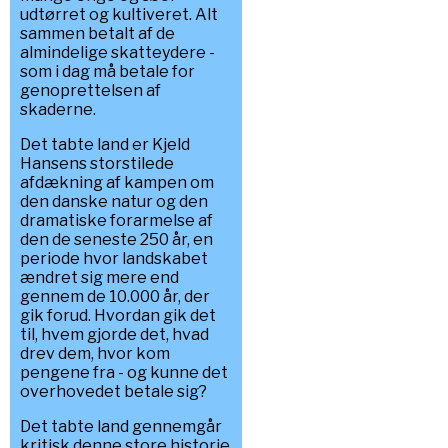
udtørret og kultiveret. Alt
sammen betalt af de
almindelige skatteydere -
som i dag må betale for
genoprettelsen af
skaderne.
Det tabte land er Kjeld
Hansens storstilede
afdækning af kampen om
den danske natur og den
dramatiske forarmelse af
den de seneste 250 år, en
periode hvor landskabet
ændret sig mere end
gennem de 10.000 år, der
gik forud. Hvordan gik det
til, hvem gjorde det, hvad
drev dem, hvor kom
pengene fra - og kunne det
overhovedet betale sig?
Det tabte land gennemgår
kritisk denne store historie