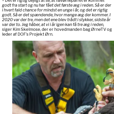
– Det er rigtig dejligt at se, at havørneparret er kommet
godt fra start og nu har fået det første æg i reden. Så er der
i hvert fald chance for mindst en unge i år, og det er rigtig
godt. Så er det spændende, hvor mange æg der kommer. I
2020 var der tre, men det ene blev trådt i stykker, sidste år
var der to. Jeg håber, at vi i år igen kan få tre æg i reden,
siger Kim Skelmose, der er hovedmanden bag ØrneTV og
leder af DOF’s Projekt Ørn.