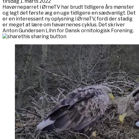
tirsdag 1. marts 2022
Havørneparret i ØrneTV har brudt tidligere års mønster
og lagt det første æg en uge tidligere en sædvanligt. Det
er en interessant ny oplysning i ØrneTV, fordi der stadig
er meget at lære om havørnenes cyklus. Det skriver
Anton Gundersen Lihn for Dansk ornitologisk Forening.