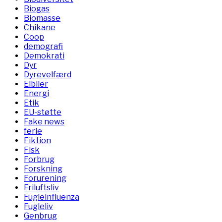
Biogas
Biomasse
Chikane
Coop
demografi
Demokrati
Dyr
Dyrevelfærd
Elbiler
Energi
Etik
EU-støtte
Fake news
ferie
Fiktion
Fisk
Forbrug
Forskning
Forurening
Friluftsliv
Fugleinfluenza
Fugleliv
Genbrug