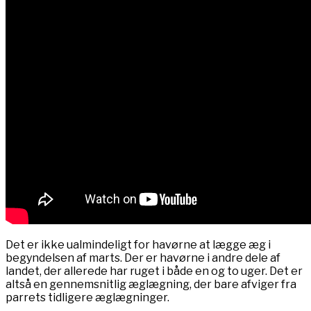
Det er ikke ualmindeligt for havørne at lægge æg i
begyndelsen af marts. Der er havørne i andre dele af
landet, der allerede har ruget i både en og to uger. Det er
altså en gennemsnitlig æglægning, der bare afviger fra
parrets tidligere æglægninger.