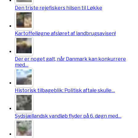
Den triste rejefiskers hilsen til Løkke
Kartoffelløgne afsløret af landbrugsavisen!
Der er noget galt, når Danmark kan konkurrere
med…
Historisk tilbageblik: Politisk aftale skulle…
Sydsjællandsk vandløb flyder på 6. døgn med…