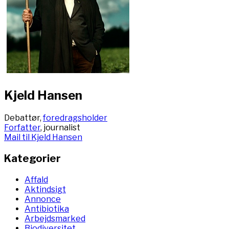
Kjeld Hansen
Debattør,
foredragsholder
Forfatter
, journalist
Mail til Kjeld Hansen
Kategorier
Affald
Aktindsigt
Annonce
Antibiotika
Arbejdsmarked
Biodiversitet