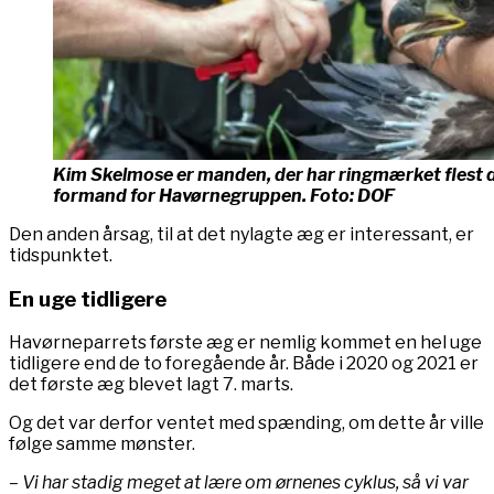
Kim Skelmose er manden, der har ringmærket flest 
formand for Havørnegruppen. Foto: DOF
Den anden årsag, til at det nylagte æg er interessant, er
tidspunktet.
En uge tidligere
Havørneparrets første æg er nemlig kommet en hel uge
tidligere end de to foregående år. Både i 2020 og 2021 er
det første æg blevet lagt 7. marts.
Og det var derfor ventet med spænding, om dette år ville
følge samme mønster.
– Vi har stadig meget at lære om ørnenes cyklus, så vi var