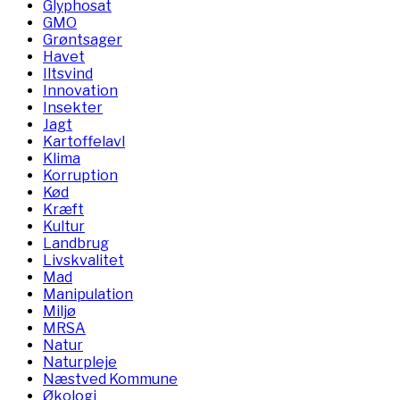
Glyphosat
GMO
Grøntsager
Havet
Iltsvind
Innovation
Insekter
Jagt
Kartoffelavl
Klima
Korruption
Kød
Kræft
Kultur
Landbrug
Livskvalitet
Mad
Manipulation
Miljø
MRSA
Natur
Naturpleje
Næstved Kommune
Økologi