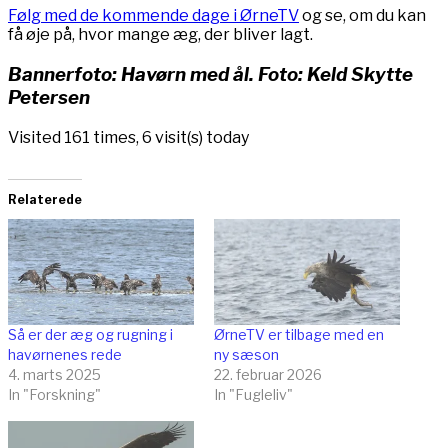
Følg med de kommende dage i ØrneTV
og se, om du kan
få øje på, hvor mange æg, der bliver lagt.
Bannerfoto: Havørn med ål. Foto: Keld Skytte
Petersen
Visited 161 times, 6 visit(s) today
Relaterede
Så er der æg og rugning i
ØrneTV er tilbage med en
havørnenes rede
ny sæson
4. marts 2025
22. februar 2026
In "Forskning"
In "Fugleliv"