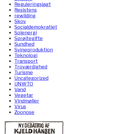
Reguleringsjagt
Resistens
rewilding
Skov
Socialdemokratiet
Solenergi
Sprøjtegifte
Sundhed
Svineproduktion
Teknologi
Transport
Troværdighed
Turisme
Uncategorized
UNWTO
Vand
Vegetar
Vindmøller
Virus
Zoonose