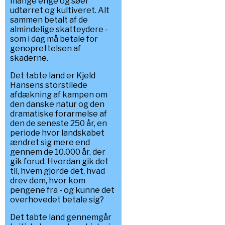
mange enge og søer
udtørret og kultiveret. Alt
sammen betalt af de
almindelige skatteydere -
som i dag må betale for
genoprettelsen af
skaderne.
Det tabte land er Kjeld
Hansens storstilede
afdækning af kampen om
den danske natur og den
dramatiske forarmelse af
den de seneste 250 år, en
periode hvor landskabet
ændret sig mere end
gennem de 10.000 år, der
gik forud. Hvordan gik det
til, hvem gjorde det, hvad
drev dem, hvor kom
pengene fra - og kunne det
overhovedet betale sig?
Det tabte land gennemgår