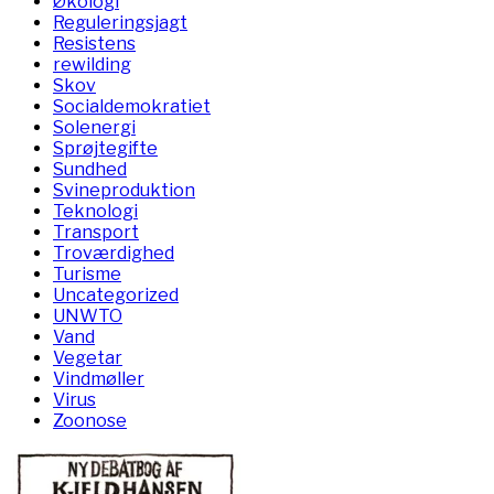
Økologi
Reguleringsjagt
Resistens
rewilding
Skov
Socialdemokratiet
Solenergi
Sprøjtegifte
Sundhed
Svineproduktion
Teknologi
Transport
Troværdighed
Turisme
Uncategorized
UNWTO
Vand
Vegetar
Vindmøller
Virus
Zoonose