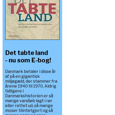
Det tabte land
- nu som E-bog!
Danmark betaler i disse år
af på en gigantisk
miljøgæld, der stammer fra
årene 1940 til 1970. Aldrig
tidligere i
Danmarkshistorien er så
mange vandløb lagt i rør
eller rettet ud, så mange
moser tilintetgjort og så