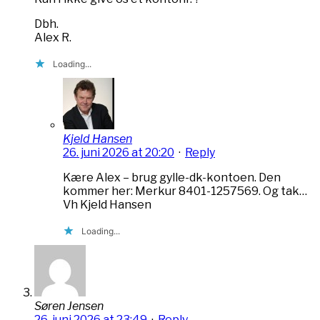
Dbh.
Alex R.
Loading...
Kjeld Hansen
26. juni 2026 at 20:20
·
Reply
Kære Alex – brug gylle-dk-kontoen. Den
kommer her: Merkur 8401-1257569. Og tak…
Vh Kjeld Hansen
Loading...
Søren Jensen
26. juni 2026 at 23:49
·
Reply