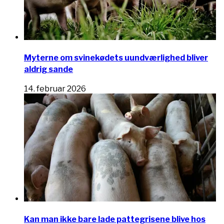
Myterne om svinekødets uundværlighed bliver
aldrig sande
14. februar 2026
Kan man ikke bare lade pattegrisene blive hos