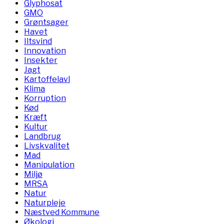
Glyphosat
GMO
Grøntsager
Havet
Iltsvind
Innovation
Insekter
Jagt
Kartoffelavl
Klima
Korruption
Kød
Kræft
Kultur
Landbrug
Livskvalitet
Mad
Manipulation
Miljø
MRSA
Natur
Naturpleje
Næstved Kommune
Økologi