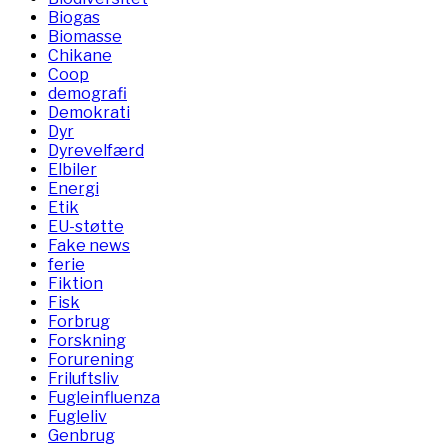
Biogas
Biomasse
Chikane
Coop
demografi
Demokrati
Dyr
Dyrevelfærd
Elbiler
Energi
Etik
EU-støtte
Fake news
ferie
Fiktion
Fisk
Forbrug
Forskning
Forurening
Friluftsliv
Fugleinfluenza
Fugleliv
Genbrug