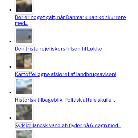
Der er noget galt, når Danmark kan konkurrere
med…
Den triste rejefiskers hilsen til Løkke
Kartoffelløgne afsløret af landbrugsavisen!
Historisk tilbageblik: Politisk aftale skulle…
Sydsjællandsk vandløb flyder på 6. døgn med…