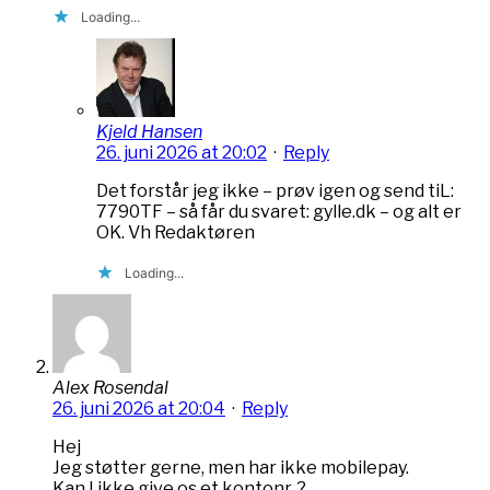
Loading...
Kjeld Hansen
26. juni 2026 at 20:02
·
Reply
Det forstår jeg ikke – prøv igen og send tiL:
7790TF – så får du svaret: gylle.dk – og alt er
OK. Vh Redaktøren
Loading...
Alex Rosendal
26. juni 2026 at 20:04
·
Reply
Hej
Jeg støtter gerne, men har ikke mobilepay.
Kan I ikke give os et kontonr. ?