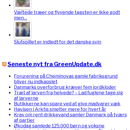
Væltede træer og flyvende tagsten er ikke godt
men…
Slutspillet er indledt for det danske svin
Seneste nyt fra GreenUpdate.dk
Forurening på Cheminovas gamle fabriksgrund
bliver nu indkapslet
Danmarks overforbrug kræver fem jordkloder
Træt af larven fra helvede? – Lad fuglene tage sig
af larverne
Butikkerne kan spare ved at give madvarer væk
Havisen i Arktis smelter mere for hvert år
Krav om rent drikkevand samler Danmark på tværs
af partier
Økodag samlede 125.000 børn og voksne