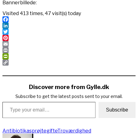
Bannerbillede:
Visited 413 times, 47 visit(s) today
Facebook
LinkedIn
Twitter
Pinterest
Email
Print
PrintFriendly
Copy
Link
Discover more from Gylle.dk
Subscribe to get the latest posts sent to your email.
Type your email…
Subscribe
Antibiotika
sprøjtegifte
Troværdighed