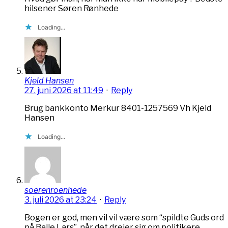
hilsener Søren Rønhede
Loading...
Kjeld Hansen
27. juni 2026 at 11:49
·
Reply
Brug bankkonto Merkur 8401-1257569 Vh Kjeld
Hansen
Loading...
soerenroenhede
3. juli 2026 at 23:24
·
Reply
Bogen er god, men vil vil være som “spildte Guds ord
på Balle Lars”, når det drejer sig om politikere.