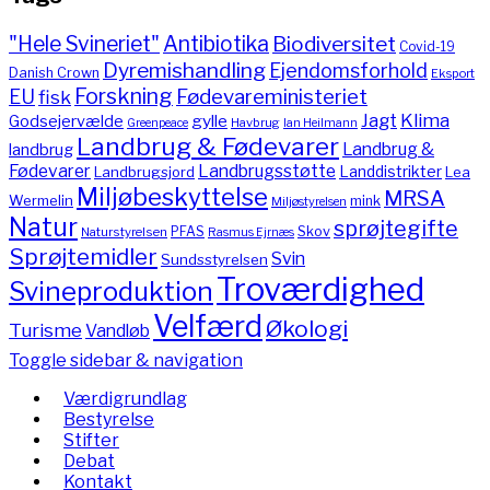
"Hele Svineriet"
Antibiotika
Biodiversitet
Covid-19
Dyremishandling
Ejendomsforhold
Danish Crown
Eksport
Forskning
Fødevareministeriet
EU
fisk
Jagt
Klima
gylle
Godsejervælde
Havbrug
Greenpeace
Ian Heilmann
Landbrug & Fødevarer
Landbrug &
landbrug
Fødevarer
Landbrugsstøtte
Landdistrikter
Landbrugsjord
Lea
Miljøbeskyttelse
MRSA
Wermelin
mink
Miljøstyrelsen
Natur
sprøjtegifte
PFAS
Skov
Naturstyrelsen
Rasmus Ejrnæs
Sprøjtemidler
Svin
Sundsstyrelsen
Troværdighed
Svineproduktion
Velfærd
Økologi
Turisme
Vandløb
Toggle sidebar & navigation
Værdigrundlag
Bestyrelse
Stifter
Debat
Kontakt