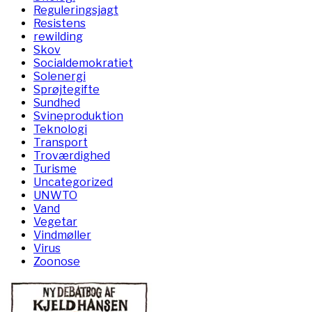
Reguleringsjagt
Resistens
rewilding
Skov
Socialdemokratiet
Solenergi
Sprøjtegifte
Sundhed
Svineproduktion
Teknologi
Transport
Troværdighed
Turisme
Uncategorized
UNWTO
Vand
Vegetar
Vindmøller
Virus
Zoonose