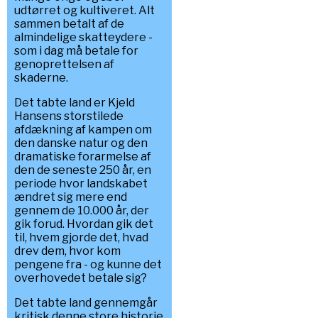
udtørret og kultiveret. Alt
sammen betalt af de
almindelige skatteydere -
som i dag må betale for
genoprettelsen af
skaderne.
Det tabte land er Kjeld
Hansens storstilede
afdækning af kampen om
den danske natur og den
dramatiske forarmelse af
den de seneste 250 år, en
periode hvor landskabet
ændret sig mere end
gennem de 10.000 år, der
gik forud. Hvordan gik det
til, hvem gjorde det, hvad
drev dem, hvor kom
pengene fra - og kunne det
overhovedet betale sig?
Det tabte land gennemgår
kritisk denne store historie