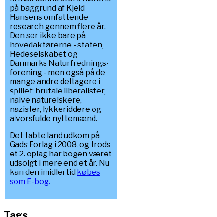
på baggrund af Kjeld
Hansens omfattende
research gennem flere år.
Den ser ikke bare på
hovedaktørerne - staten,
Hedeselskabet og
Danmarks Naturfrednings-
forening - men også på de
mange andre deltagere i
spillet: brutale liberalister,
naive naturelskere,
nazister, lykkeriddere og
alvorsfulde nyttemænd.
Det tabte land udkom på
Gads Forlag i 2008, og trods
et 2. oplag har bogen været
udsolgt i mere end et år. Nu
kan den imidlertid
købes
som E-bog.
Tags