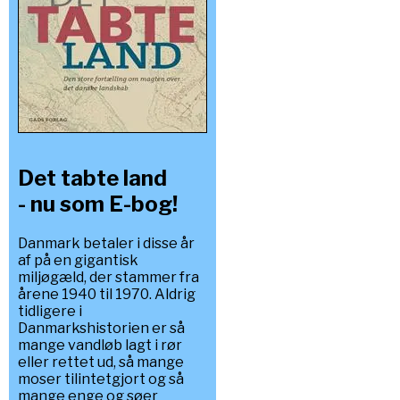
Det tabte land
- nu som E-bog!
Danmark betaler i disse år
af på en gigantisk
miljøgæld, der stammer fra
årene 1940 til 1970. Aldrig
tidligere i
Danmarkshistorien er så
mange vandløb lagt i rør
eller rettet ud, så mange
moser tilintetgjort og så
mange enge og søer