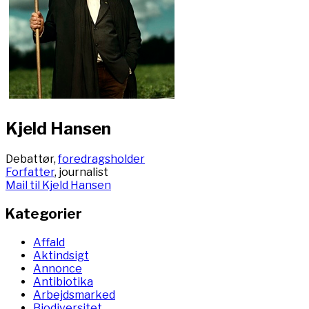
Kjeld Hansen
Debattør,
foredragsholder
Forfatter
, journalist
Mail til Kjeld Hansen
Kategorier
Affald
Aktindsigt
Annonce
Antibiotika
Arbejdsmarked
Biodiversitet