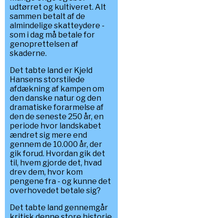
udtørret og kultiveret. Alt
sammen betalt af de
almindelige skatteydere -
som i dag må betale for
genoprettelsen af
skaderne.
Det tabte land er Kjeld
Hansens storstilede
afdækning af kampen om
den danske natur og den
dramatiske forarmelse af
den de seneste 250 år, en
periode hvor landskabet
ændret sig mere end
gennem de 10.000 år, der
gik forud. Hvordan gik det
til, hvem gjorde det, hvad
drev dem, hvor kom
pengene fra - og kunne det
overhovedet betale sig?
Det tabte land gennemgår
kritisk denne store historie