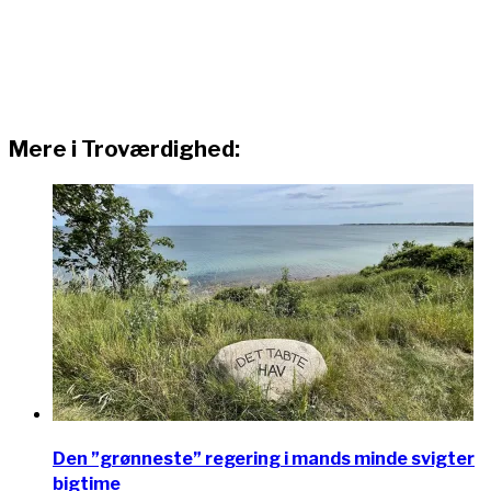
Mere i Troværdighed:
Den ”grønneste” regering i mands minde svigter
bigtime