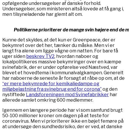
opfølgende undersøgelser af danske forhold.
Undersøgelser, som ministeren altså lovede at få gang i,
men tilsyneladende har glemt alt om.
Politikerne prioriterer de mange svin højere end de
Kunne det skyldes, at det kun er Greenpeace, der er
bekymret over det her, tænker du måske. Men vi er
langt fra alene om ligge vågne om natten. For bare få
uger siden
beskrev TV2
, hvordan naboer og
lokalpolitikeres massive bekymringer over en kæmpe
svinefabrik, der er under opførelse ved Næstved, var
blevet et hovedtema i kommunalvalgkampen. Generelt
har naboerne de seneste år forsøgt at råbe op om, at de
“er mere bekymrede for kemikaliedampe og
miljøbelastning fra svinebrug end for corona”
og den
nystiftede
Landsforeningen mod Svinefabrikker
har
allerede samlet omkring 600 medlemmer.
Igennem en længere periode har vi som samfund brugt
50-100 millioner kroner om dagen på at teste for
coronavirus. Men vi prioriterer ikke en bøjet femøre på
at undersøge den sundhedsrisiko, der er ved, at danske