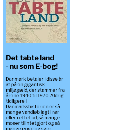
Det tabte land
- nu som E-bog!
Danmark betaler i disse år
af på en gigantisk
miljøgæld, der stammer fra
årene 1940 til 1970. Aldrig
tidligere i
Danmarkshistorien er så
mange vandløb lagt i rør
eller rettet ud, så mange
moser tilintetgjort og så
mange enge og søer