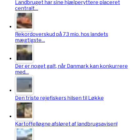
Landbruget har sine hjælperyttere placeret
centralt…
Rekordoverskud på 73 mio. hos landets
mægtigste…
Der er noget galt, når Danmark kan konkurrere
med…
Den triste rejefiskers hilsen til Løkke
Kartoffelløgne afsløret af landbrugsavisen!