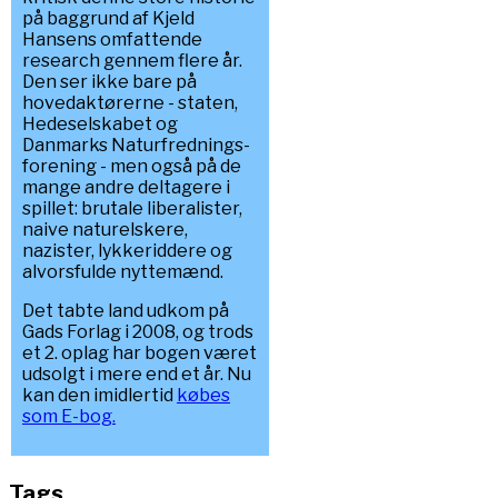
på baggrund af Kjeld
Hansens omfattende
research gennem flere år.
Den ser ikke bare på
hovedaktørerne - staten,
Hedeselskabet og
Danmarks Naturfrednings-
forening - men også på de
mange andre deltagere i
spillet: brutale liberalister,
naive naturelskere,
nazister, lykkeriddere og
alvorsfulde nyttemænd.
Det tabte land udkom på
Gads Forlag i 2008, og trods
et 2. oplag har bogen været
udsolgt i mere end et år. Nu
kan den imidlertid
købes
som E-bog.
Tags