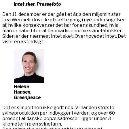
intet sker. Pressefoto
Den 11. december er der gået et år, siden miljøminister
Lea Wermelin lovede at sætte gang i nye undersøgelser
af, hvilke konsekvenser det har for ens sundhed, hvis
man er nabo til en af Danmarks enorme svinefabrikker.
Siden er der nærmest intet sket. Overhovedet intet. Det
viser en aktindsigt.
Helene
Hansen,
Greenpeace
Det er simpelthen ikke godt nok. Vi har den største
svineproduktion per indbygger i verden, og over 60
procent af danske bopælsadresser ligger under 3
kilometer fra en svinefarm.