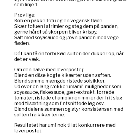
som linje 1.
Prøv lige:
Køb en pakke tofu og en vegansk fløde.
Skær tofuen i strimler og steg dem på panden,
gerne hårdt så skorpen bliver krispy.
Salt med soyasauce og jævn panden med vege-
fløden.
Dét kan få én forbi kød-sulten der dukker op, når
det er væk.
Om den halve med leverpostej:
Blend en dåse kogte kikærter uden saften.
Blend samme mængde ristede solsikker.
Ud over en lang række ‘umami’-muligheder som
soyasauce, fiskesauce, gær-extrakt, tørrede
tomater, ristede champignon mm er der frit slag
med tilsætning som fintsnittede løg osv.
Bland delene sammen og styr konsistensen med
saften fra kikærterne.
Resultatet har umf nok til at konkurrere med
leverpostej.