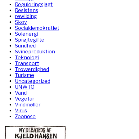
Reguleringsjagt
Resistens
rewilding
Skov
Socialdemokratiet
Solenergi
Sprøjtegifte
Sundhed
Svineproduktion
Teknologi
Transport
Troværdighed
Turisme
Uncategorized
UNWTO
Vand
Vegetar
Vindmøller
Virus
Zoonose