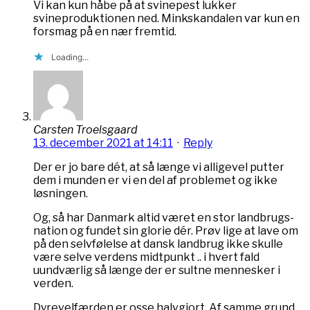
Vi kan kun håbe på at svinepest lukker
svineproduktionen ned. Minkskandalen var kun en
forsmag på en nær fremtid.
Loading...
Carsten Troelsgaard
13. december 2021 at 14:11
·
Reply
Der er jo bare dét, at så længe vi alligevel putter
dem i munden er vi en del af problemet og ikke
løsningen.
Og, så har Danmark altid været en stor landbrugs-
nation og fundet sin glorie dér. Prøv lige at lave om
på den selvfølelse at dansk landbrug ikke skulle
være selve verdens midtpunkt .. i hvert fald
uundværlig så længe der er sultne mennesker i
verden.
Dyrevelfærden er osse halvgjort. Af samme grund