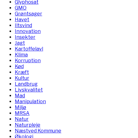
Glyphosat
GMO
Grøntsager
Havet
Iltsvind
Innovation
Insekter
Jagt
Kartoffelavl
Klima
Korruption
Kød
Kræft
Kultur
Landbrug
Livskvalitet
Mad
Manipulation
Miljø
MRSA
Natur
Naturpleje
Næstved Kommune
Økologi