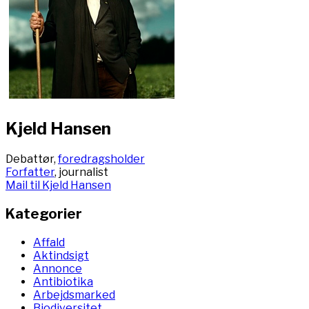
Kjeld Hansen
Debattør,
foredragsholder
Forfatter
, journalist
Mail til Kjeld Hansen
Kategorier
Affald
Aktindsigt
Annonce
Antibiotika
Arbejdsmarked
Biodiversitet