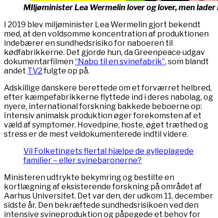
MIljøminister Lea Wermelin lover og lover, men lade
I 2019 blev miljøminister Lea Wermelin gjort bekendt
med, at den voldsomme koncentration af produktionen
indebærer en sundhedsrisiko for naboeren til
kødfabrikkerne. Det gjorde hun, da Greenpeace udgav
dokumentarfilmen
“Nabo til en svinefabrik”
, som blandt
andet
TV2
fulgte op på.
Adskillige danskere berettede om et forværret helbred,
efter kæmpefabrikkerne flyttede ind i deres nabolag, og
nyere, international forskning bakkede beboerne op:
Intensiv animalsk produktion øger forekomsten af et
væld af symptomer. Hovedpine, hoste, øget træthed og
stress er de mest veldokumenterede indtil videre.
Vil Folketingets flertal hjælpe de gylleplagede
familier – eller svinebaronerne?
Ministeren udtrykte bekymring og bestilte en
kortlægning af eksisterende forskning på området af
Aarhus Universitet. Det var den, der udkom 11. december
sidste år. Den bekræftede sundhedsrisikoen ved den
intensive svineproduktion og påpegede et behov for