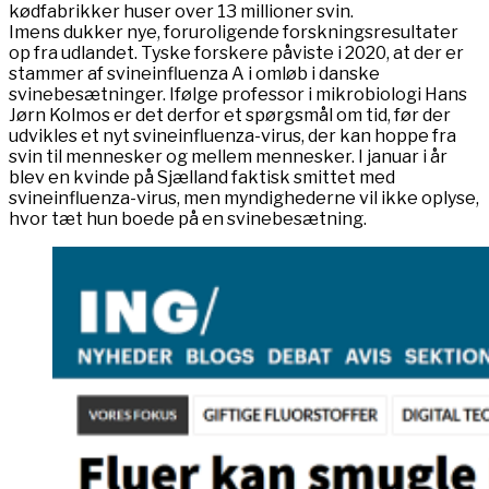
kødfabrikker huser over 13 millioner svin.
Imens dukker nye, foruroligende forskningsresultater
op fra udlandet. Tyske forskere påviste i 2020, at der er
stammer af svineinfluenza A i omløb i danske
svinebesætninger. Ifølge professor i mikrobiologi Hans
Jørn Kolmos er det derfor et spørgsmål om tid, før der
udvikles et nyt svineinfluenza-virus, der kan hoppe fra
svin til mennesker og mellem mennesker. I januar i år
blev en kvinde på Sjælland faktisk smittet med
svineinfluenza-virus, men myndighederne vil ikke oplyse,
hvor tæt hun boede på en svinebesætning.