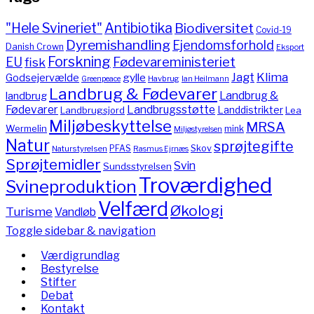
"Hele Svineriet"
Antibiotika
Biodiversitet
Covid-19
Dyremishandling
Ejendomsforhold
Danish Crown
Eksport
Forskning
Fødevareministeriet
EU
fisk
Jagt
Klima
gylle
Godsejervælde
Havbrug
Greenpeace
Ian Heilmann
Landbrug & Fødevarer
Landbrug &
landbrug
Fødevarer
Landbrugsstøtte
Landdistrikter
Landbrugsjord
Lea
Miljøbeskyttelse
MRSA
Wermelin
mink
Miljøstyrelsen
Natur
sprøjtegifte
PFAS
Skov
Naturstyrelsen
Rasmus Ejrnæs
Sprøjtemidler
Svin
Sundsstyrelsen
Troværdighed
Svineproduktion
Velfærd
Økologi
Turisme
Vandløb
Toggle sidebar & navigation
Værdigrundlag
Bestyrelse
Stifter
Debat
Kontakt