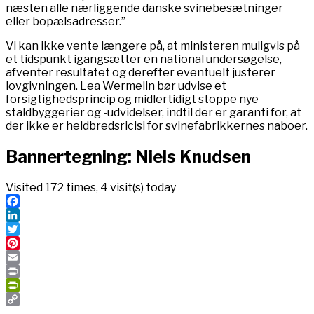
næsten alle nærliggende danske svinebesætninger
eller bopælsadresser.”
Vi kan ikke vente længere på, at ministeren muligvis på
et tidspunkt igangsætter en national undersøgelse,
afventer resultatet og derefter eventuelt justerer
lovgivningen. Lea Wermelin bør udvise et
forsigtighedsprincip og midlertidigt stoppe nye
staldbyggerier og -udvidelser, indtil der er garanti for, at
der ikke er heldbredsricisi for svinefabrikkernes naboer.
Bannertegning: Niels Knudsen
Visited 172 times, 4 visit(s) today
Facebook
LinkedIn
Twitter
Pinterest
Email
Print
PrintFriendly
Copy