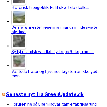
Historisk tilbageblik: Politisk aftale skulle…
Den ”grønneste” regering i mands minde svigter
bigtime
Sydsjællandsk vandløb flyder på 6. døgn med…
Væltede træer og flyvende tagsten er ikke godt
men…
Seneste nyt fra GreenUpdate.dk
Forurening på Cheminovas gamle fabriksgrund