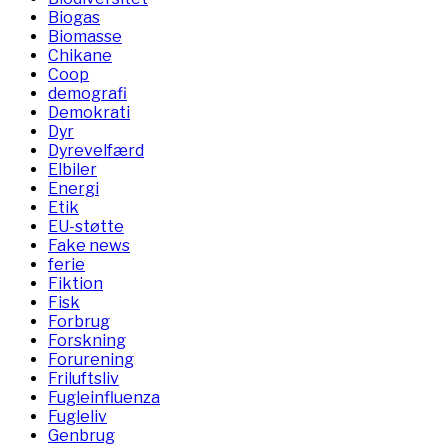
Biogas
Biomasse
Chikane
Coop
demografi
Demokrati
Dyr
Dyrevelfærd
Elbiler
Energi
Etik
EU-støtte
Fake news
ferie
Fiktion
Fisk
Forbrug
Forskning
Forurening
Friluftsliv
Fugleinfluenza
Fugleliv
Genbrug