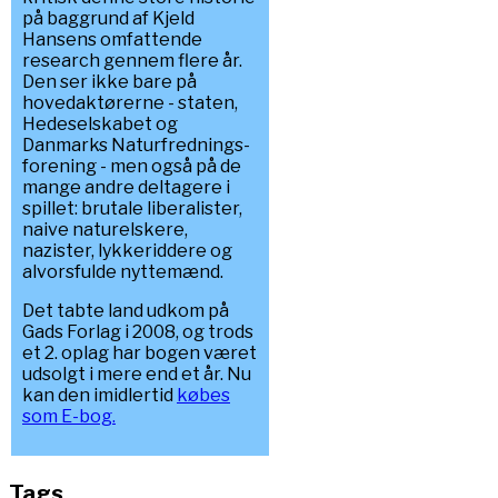
på baggrund af Kjeld
Hansens omfattende
research gennem flere år.
Den ser ikke bare på
hovedaktørerne - staten,
Hedeselskabet og
Danmarks Naturfrednings-
forening - men også på de
mange andre deltagere i
spillet: brutale liberalister,
naive naturelskere,
nazister, lykkeriddere og
alvorsfulde nyttemænd.
Det tabte land udkom på
Gads Forlag i 2008, og trods
et 2. oplag har bogen været
udsolgt i mere end et år. Nu
kan den imidlertid
købes
som E-bog.
Tags