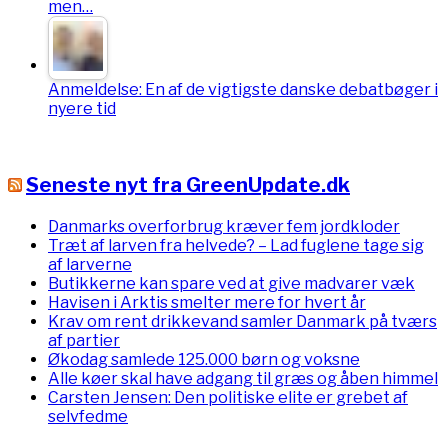
men…
Anmeldelse: En af de vigtigste danske debatbøger i
nyere tid
Seneste nyt fra GreenUpdate.dk
Danmarks overforbrug kræver fem jordkloder
Træt af larven fra helvede? – Lad fuglene tage sig
af larverne
Butikkerne kan spare ved at give madvarer væk
Havisen i Arktis smelter mere for hvert år
Krav om rent drikkevand samler Danmark på tværs
af partier
Økodag samlede 125.000 børn og voksne
Alle køer skal have adgang til græs og åben himmel
Carsten Jensen: Den politiske elite er grebet af
selvfedme