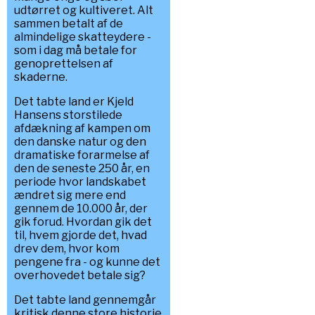
udtørret og kultiveret. Alt
sammen betalt af de
almindelige skatteydere -
som i dag må betale for
genoprettelsen af
skaderne.
Det tabte land er Kjeld
Hansens storstilede
afdækning af kampen om
den danske natur og den
dramatiske forarmelse af
den de seneste 250 år, en
periode hvor landskabet
ændret sig mere end
gennem de 10.000 år, der
gik forud. Hvordan gik det
til, hvem gjorde det, hvad
drev dem, hvor kom
pengene fra - og kunne det
overhovedet betale sig?
Det tabte land gennemgår
kritisk denne store historie