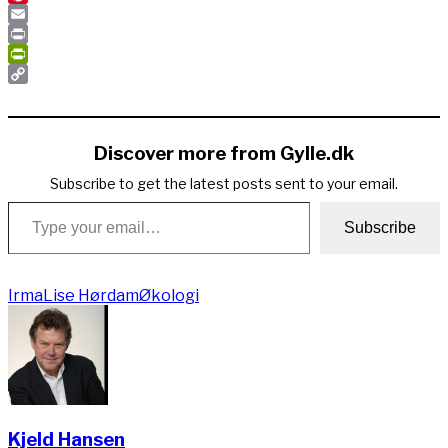
Pinterest
Email
Print
PrintFriendly
Copy
Link
Discover more from Gylle.dk
Subscribe to get the latest posts sent to your email.
Type your email…
Subscribe
Irma
Lise Hørdam
Økologi
Kjeld Hansen