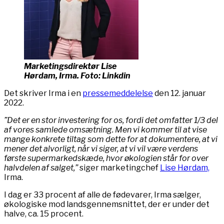
Marketingsdirektør Lise
Hørdam, Irma. Foto: Linkdin
Det skriver Irma i en
pressemeddelelse
den 12. januar
2022.
”Det er en stor investering for os, fordi det omfatter 1/3 del
af vores samlede omsætning. Men vi kommer til at vise
mange konkrete tiltag som dette for at dokumentere, at vi
mener det alvorligt, når vi siger, at vi vil være verdens
første supermarkedskæde, hvor økologien står for over
halvdelen af salget,”
siger marketingchef
Lise Hørdam,
Irma.
I dag er 33 procent af alle de fødevarer, Irma sælger,
økologiske mod landsgennemsnittet, der er under det
halve, ca. 15 procent.