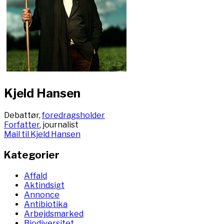
Kjeld Hansen
Debattør,
foredragsholder
Forfatter
, journalist
Mail til Kjeld Hansen
Kategorier
Affald
Aktindsigt
Annonce
Antibiotika
Arbejdsmarked
Biodiversitet