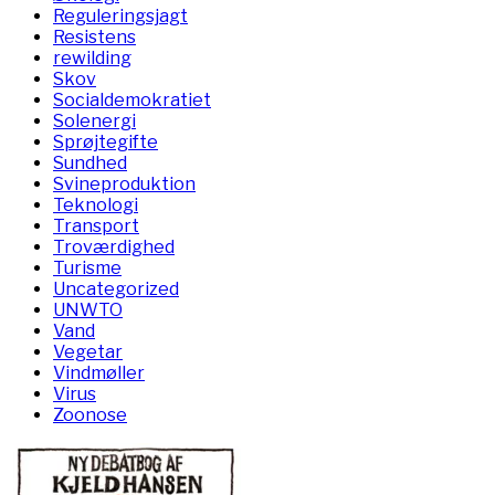
Reguleringsjagt
Resistens
rewilding
Skov
Socialdemokratiet
Solenergi
Sprøjtegifte
Sundhed
Svineproduktion
Teknologi
Transport
Troværdighed
Turisme
Uncategorized
UNWTO
Vand
Vegetar
Vindmøller
Virus
Zoonose