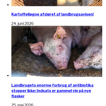
Kartoffelløgne afsløret af landbrugsavisen!
24. juni 2026
Landbrugets enorme forbrug af antibiotika
stopper ikke: Indsats er gammel vin på nye
flasker
25. maj 2026