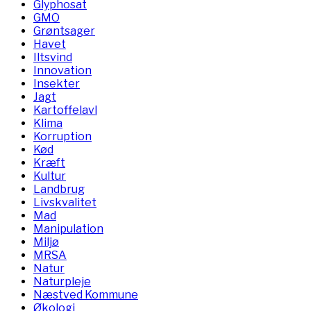
Glyphosat
GMO
Grøntsager
Havet
Iltsvind
Innovation
Insekter
Jagt
Kartoffelavl
Klima
Korruption
Kød
Kræft
Kultur
Landbrug
Livskvalitet
Mad
Manipulation
Miljø
MRSA
Natur
Naturpleje
Næstved Kommune
Økologi