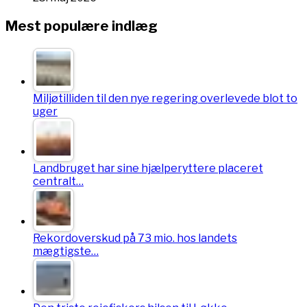
Mest populære indlæg
Miljøtilliden til den nye regering overlevede blot to
uger
Landbruget har sine hjælperyttere placeret
centralt…
Rekordoverskud på 73 mio. hos landets
mægtigste…