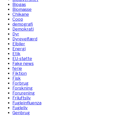
Biogas
Biomasse
Chikane
Coop
demografi
Demokrati
Dyr
Dyrevelfærd
Elbiler
Energi
Etik
EU-støtte
Fake news
ferie
Fiktion
Fisk
Forbrug
Forskning
Forurening
Friluftsliv
Fugleinfluenza
Fugleliv
Genbrug