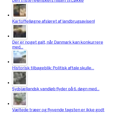
Den triste rejefiskers hilsen til Løkke
Kartoffelløgne afsløret af landbrugsavisen!
Der er noget galt, når Danmark kan konkurrere
med…
Historisk tilbageblik: Politisk aftale skulle…
Sydsjællandsk vandløb flyder på 6. døgn med…
Væltede træer og flyvende tagsten er ikke godt