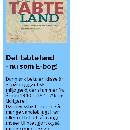
Det tabte land
- nu som E-bog!
Danmark betaler i disse år
af på en gigantisk
miljøgæld, der stammer fra
årene 1940 til 1970. Aldrig
tidligere i
Danmarkshistorien er så
mange vandløb lagt i rør
eller rettet ud, så mange
moser tilintetgjort og så
mange enge og søer