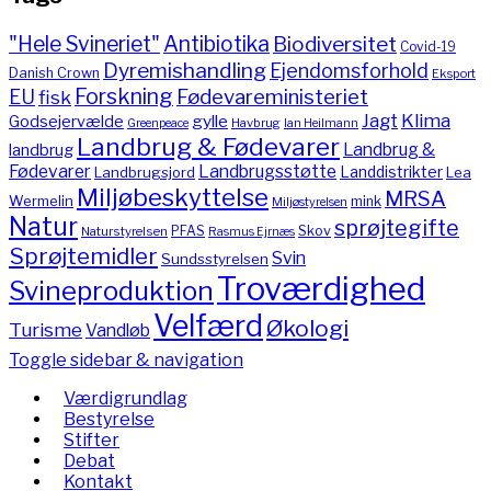
"Hele Svineriet"
Antibiotika
Biodiversitet
Covid-19
Dyremishandling
Ejendomsforhold
Danish Crown
Eksport
Forskning
Fødevareministeriet
EU
fisk
Jagt
Klima
gylle
Godsejervælde
Havbrug
Greenpeace
Ian Heilmann
Landbrug & Fødevarer
Landbrug &
landbrug
Fødevarer
Landbrugsstøtte
Landdistrikter
Landbrugsjord
Lea
Miljøbeskyttelse
MRSA
Wermelin
mink
Miljøstyrelsen
Natur
sprøjtegifte
PFAS
Skov
Naturstyrelsen
Rasmus Ejrnæs
Sprøjtemidler
Svin
Sundsstyrelsen
Troværdighed
Svineproduktion
Velfærd
Økologi
Turisme
Vandløb
Toggle sidebar & navigation
Værdigrundlag
Bestyrelse
Stifter
Debat
Kontakt