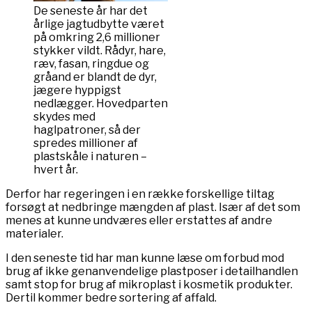
De seneste år har det
årlige jagtudbytte været
på omkring 2,6 millioner
stykker vildt. Rådyr, hare,
ræv, fasan, ringdue og
gråand er blandt de dyr,
jægere hyppigst
nedlægger. Hovedparten
skydes med
haglpatroner, så der
spredes millioner af
plastskåle i naturen –
hvert år.
Derfor har regeringen i en række forskellige tiltag
forsøgt at nedbringe mængden af plast. Især af det som
menes at kunne undværes eller erstattes af andre
materialer.
I den seneste tid har man kunne læse om forbud mod
brug af ikke genanvendelige plastposer i detailhandlen
samt stop for brug af mikroplast i kosmetik produkter.
Dertil kommer bedre sortering af affald.