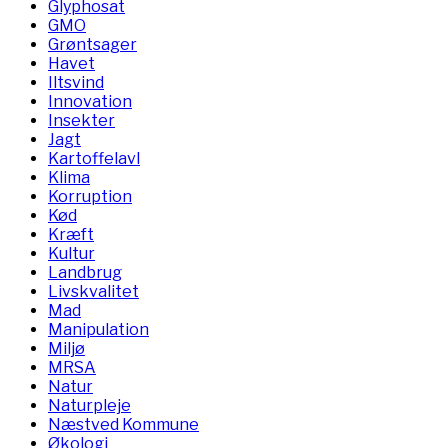
Glyphosat
GMO
Grøntsager
Havet
Iltsvind
Innovation
Insekter
Jagt
Kartoffelavl
Klima
Korruption
Kød
Kræft
Kultur
Landbrug
Livskvalitet
Mad
Manipulation
Miljø
MRSA
Natur
Naturpleje
Næstved Kommune
Økologi