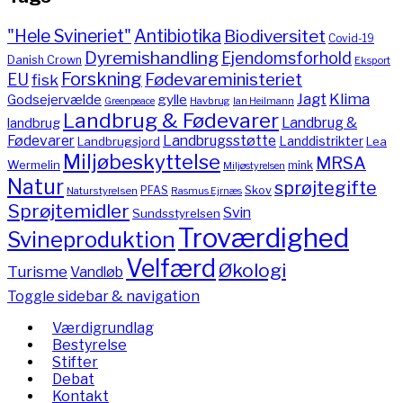
"Hele Svineriet"
Antibiotika
Biodiversitet
Covid-19
Dyremishandling
Ejendomsforhold
Danish Crown
Eksport
Forskning
Fødevareministeriet
EU
fisk
Jagt
Klima
gylle
Godsejervælde
Havbrug
Greenpeace
Ian Heilmann
Landbrug & Fødevarer
Landbrug &
landbrug
Fødevarer
Landbrugsstøtte
Landdistrikter
Landbrugsjord
Lea
Miljøbeskyttelse
MRSA
Wermelin
mink
Miljøstyrelsen
Natur
sprøjtegifte
PFAS
Skov
Naturstyrelsen
Rasmus Ejrnæs
Sprøjtemidler
Svin
Sundsstyrelsen
Troværdighed
Svineproduktion
Velfærd
Økologi
Turisme
Vandløb
Toggle sidebar & navigation
Værdigrundlag
Bestyrelse
Stifter
Debat
Kontakt