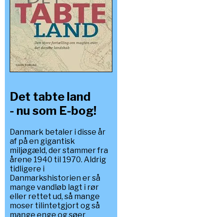
Det tabte land
- nu som E-bog!
Danmark betaler i disse år
af på en gigantisk
miljøgæld, der stammer fra
årene 1940 til 1970. Aldrig
tidligere i
Danmarkshistorien er så
mange vandløb lagt i rør
eller rettet ud, så mange
moser tilintetgjort og så
mange enge og søer