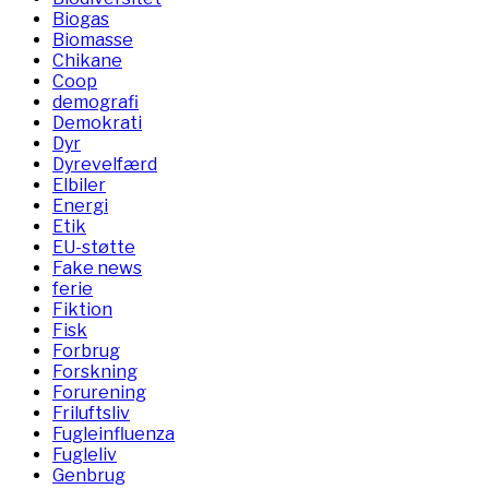
Biogas
Biomasse
Chikane
Coop
demografi
Demokrati
Dyr
Dyrevelfærd
Elbiler
Energi
Etik
EU-støtte
Fake news
ferie
Fiktion
Fisk
Forbrug
Forskning
Forurening
Friluftsliv
Fugleinfluenza
Fugleliv
Genbrug