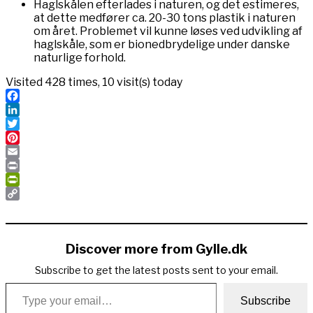
Haglskålen efterlades i naturen, og det estimeres,
at dette medfører ca. 20-30 tons plastik i naturen
om året. Problemet vil kunne løses ved udvikling af
haglskåle, som er bionedbrydelige under danske
naturlige forhold.
Visited 428 times, 10 visit(s) today
Facebook
LinkedIn
Twitter
Pinterest
Email
Print
PrintFriendly
Copy
Link
Discover more from Gylle.dk
Subscribe to get the latest posts sent to your email.
Type your email…
Subscribe