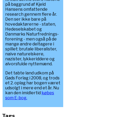
på baggrund af Kjeld
Hansens omfattende
research gennem flere år.
Den ser ikke bare på
hovedaktørerne - staten,
Hedeselskabet og
Danmarks Naturfrednings-
forening - men også på de
mange andre deltagere i
spillet: brutale liberalister,
naive naturelskere,
nazister, lykkeriddere og
alvorsfulde nyttemænd.
Det tabte land udkom på
Gads Forlag i 2008, og trods
et 2. oplag har bogen været
udsolgt i mere end et år. Nu
kan den imidlertid
købes
som E-bog.
Tags