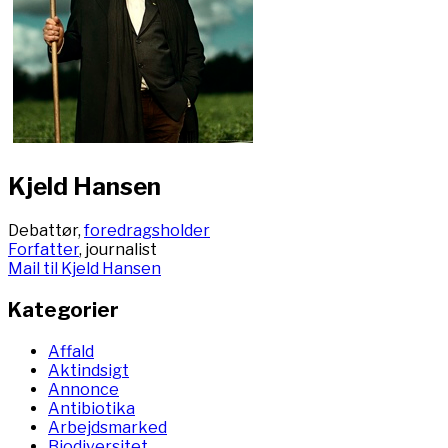
Kjeld Hansen
Debattør,
foredragsholder
Forfatter
, journalist
Mail til Kjeld Hansen
Kategorier
Affald
Aktindsigt
Annonce
Antibiotika
Arbejdsmarked
Biodiversitet