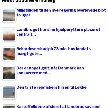
Mest populære indlæg
Miljøtilliden til den nye regering overlevede blot
to uger
Landbruget har sine hjælperyttere placeret
centralt…
Rekordoverskud på 73 mio. hos landets
mægtigste…
Der er noget galt, når Danmark kan
konkurrere med…
Den triste rejefiskers hilsen til Løkke
Kartoffelløgne afsløret af landbrugsavisen!