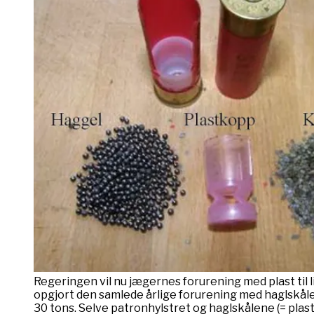
Regeringen vil nu jægernes forurening med plast til l
opgjort den samlede årlige forurening med haglskåle
30 tons. Selve patronhylstret og haglskålene (= plast