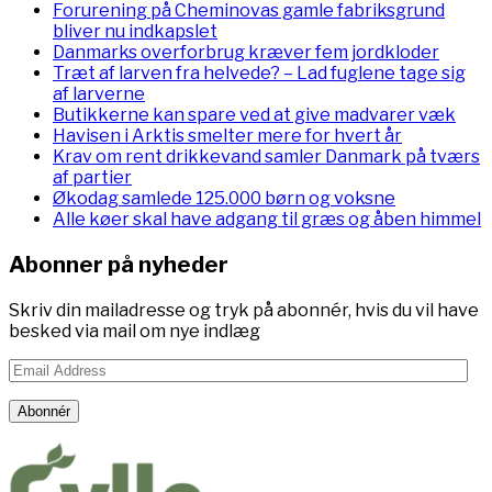
Forurening på Cheminovas gamle fabriksgrund
bliver nu indkapslet
Danmarks overforbrug kræver fem jordkloder
Træt af larven fra helvede? – Lad fuglene tage sig
af larverne
Butikkerne kan spare ved at give madvarer væk
Havisen i Arktis smelter mere for hvert år
Krav om rent drikkevand samler Danmark på tværs
af partier
Økodag samlede 125.000 børn og voksne
Alle køer skal have adgang til græs og åben himmel
Abonner på nyheder
Skriv din mailadresse og tryk på abonnér, hvis du vil have
besked via mail om nye indlæg
Email
Address
Abonnér