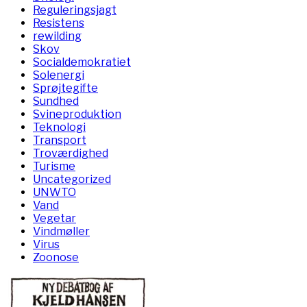
Reguleringsjagt
Resistens
rewilding
Skov
Socialdemokratiet
Solenergi
Sprøjtegifte
Sundhed
Svineproduktion
Teknologi
Transport
Troværdighed
Turisme
Uncategorized
UNWTO
Vand
Vegetar
Vindmøller
Virus
Zoonose