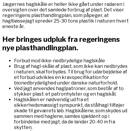
Jægernes haglskåle er heller ikke gået under radaren i
oversigten over det samlede forbrug af plast. Det viser
regeringens plasthandlingplan, som påpeger, at
haglbøssejagt spreder 25-30 tons plastik i naturen hvert
eneste år.
Her bringes udpluk fra regeringens
nye plasthandlingplan.
Forbud mod ikke-nedbrydelige haglskåle
Brug af hagl-skåle af plast, som ikke kan nedbrydes
i naturen, skal forbydes. Til brug for udarbejdelse af
et forbud udvikles en kravspecifikation for
bionedbrydelighed under danske naturforhold.
Ved jagt anvendes haglpatroner, som består af to
stykker plast: et patronhylster og en haglskål.
Haglskålen er nødvendig ud fra et
sikkerhedsmæssigt synspunkt, da stålhagl tilføjer
skade til geværets løb. Haglskålene, som skydes ud
sammen med haglene, samles sjældent op i
forbindelse med jagt, da de lander 20-40 m fra
skytten.