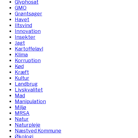
Glyphosat
GMO
Grøntsager
Havet
Iltsvind
Innovation
Insekter
Jagt
Kartoffelavl
Klima
Korruption
Kød
Kræft
Kultur
Landbrug
Livskvalitet
Mad
Manipulation
Miljø
MRSA
Natur
Naturpleje
Næstved Kommune
Økologi