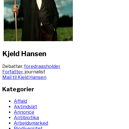
Kjeld Hansen
Debattør,
foredragsholder
Forfatter
, journalist
Mail til Kjeld Hansen
Kategorier
Affald
Aktindsigt
Annonce
Antibiotika
Arbejdsmarked
Biodiversitet