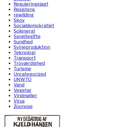
Reguleringsjagt
Resistens
rewilding
Skov
Socialdemokratiet
Solenergi
Sprøjtegifte
Sundhed
Svineproduktion
Teknologi
Transport
Troværdighed
Turisme
Uncategorized
UNWTO
Vand
Vegetar
Vindmøller
Virus
Zoonose