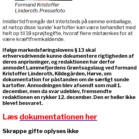
Formand Kristoffer
Linderoth. Pressefoto
Imidlertid fremgår det intetsteds på samme emballage,
at netop disse ’sunde’ kartofler kan være behandlet med
helt op til 18 sprøjtegifte, hvoraf flere mistænkes for at
være kræftfremkaldende.
Ifølge markedsføringslovens § 13 skal
erhvervsdrivende kunne dokumentere rigtigheden af
deres anprisninger, og redaktionen har derfor
anmodet Lammefjordens Grøntsagslaug ved formand
Kristoffer Linderoth, Kildegården, Hørve, om
dokumentation for påstanden om de særligt sunde
kartofler. Anmodningen blev afsendt som mail 1.
december, men da svar udeblev, fremsendte
redaktionen en rykker 12. december. Den er heller ikke
blevet besvaret.
Læs
dokumentationen her
Skrappe gifte oplyses ikke