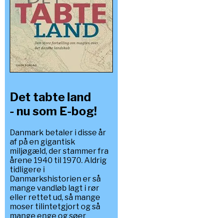
Det tabte land
- nu som E-bog!
Danmark betaler i disse år
af på en gigantisk
miljøgæld, der stammer fra
årene 1940 til 1970. Aldrig
tidligere i
Danmarkshistorien er så
mange vandløb lagt i rør
eller rettet ud, så mange
moser tilintetgjort og så
mange enge og søer