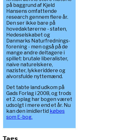
på baggrund af Kjeld
Hansens omfattende
research gennem flere år.
Den ser ikke bare på
hovedaktørerne - staten,
Hedeselskabet og
Danmarks Naturfrednings-
forening - men også på de
mange andre deltagere i
spillet: brutale liberalister,
naive naturelskere,
nazister, lykkeriddere og
alvorsfulde nyttemænd.
Det tabte land udkom på
Gads Forlag i 2008, og trods
et 2. oplag har bogen været
udsolgt i mere end et år. Nu
kan den imidlertid
købes
som E-bog.
Tags