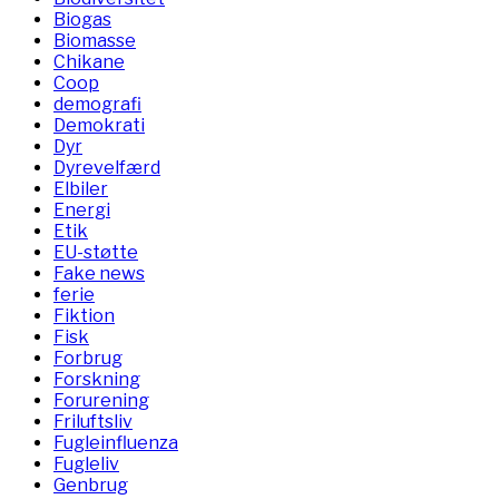
Biogas
Biomasse
Chikane
Coop
demografi
Demokrati
Dyr
Dyrevelfærd
Elbiler
Energi
Etik
EU-støtte
Fake news
ferie
Fiktion
Fisk
Forbrug
Forskning
Forurening
Friluftsliv
Fugleinfluenza
Fugleliv
Genbrug