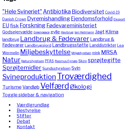
"Hele Svineriet"
Antibiotika
Biodiversitet
Covid-19
Dyremishandling
Ejendomsforhold
Danish Crown
Eksport
Forskning
Fødevareministeriet
EU
fisk
Jagt
Klima
gylle
Godsejervælde
Havbrug
Greenpeace
Ian Heilmann
Landbrug & Fødevarer
Landbrug &
landbrug
Fødevarer
Landbrugsstøtte
Landdistrikter
Landbrugsjord
Lea
Miljøbeskyttelse
MRSA
Wermelin
mink
Miljøstyrelsen
Natur
sprøjtegifte
PFAS
Skov
Naturstyrelsen
Rasmus Ejrnæs
Sprøjtemidler
Svin
Sundsstyrelsen
Troværdighed
Svineproduktion
Velfærd
Økologi
Turisme
Vandløb
Toggle sidebar & navigation
Værdigrundlag
Bestyrelse
Stifter
Debat
Kontakt