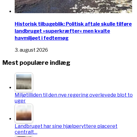
Historisk tilbageblik: Politisk aftale skulle tilføre
landbruget »superkræfter« men kvalte
havmiljøet i fedtemøg
3. august 2026
Mest populære indlæg
Miljøtilliden til den nye regering overlevede blot to
uger
Landbruget har sine hjælperyttere placeret
centralt…