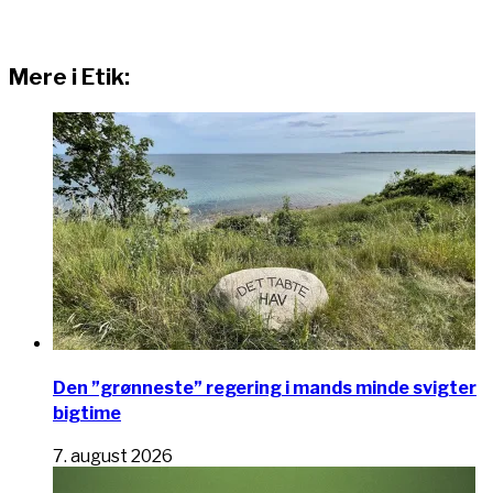
Mere i Etik:
Den ”grønneste” regering i mands minde svigter
bigtime
7. august 2026