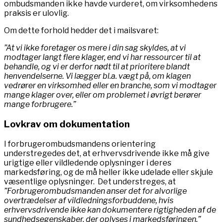
ombudsmanden ikke havde vurderet, om virksomhedens
praksis er ulovlig.
Om dette forhold hedder det i mailsvaret:
”At vi ikke foretager os mere i din sag skyldes, at vi
modtager langt flere klager, end vi har ressourcer til at
behandle, og vi er derfor nødt til at prioritere blandt
henvendelserne. Vi lægger bl.a. vægt på, om klagen
vedrører en virksomhed eller en branche, som vi modtager
mange klager over, eller om problemet i øvrigt berører
mange forbrugere.”
Lovkrav om dokumentation
I forbrugerombudsmandens orientering
understregedes det, at erhvervsdrivende ikke må give
urigtige eller vildledende oplysninger i deres
markedsføring, og de må heller ikke udelade eller skjule
væsentlige oplysninger. Det understreges, at
”Forbrugerombudsmanden anser det for alvorlige
overtrædelser af vildledningsforbuddene, hvis
erhvervsdrivende ikke kan dokumentere rigtigheden af de
sundhedsegenskaber, der oplyses i markedsføringen.”