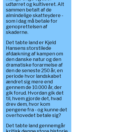
udtørret og kultiveret. Alt
sammen betalt af de
almindelige skatteydere -
som i dag må betale for
genoprettelsen af
skaderne.
Det tabte land er Kjeld
Hansens storstilede
afdækning af kampen om
den danske natur og den
dramatiske forarmelse af
den de seneste 250 år, en
periode hvor landskabet
ændret sig mere end
gennem de 10.000 år, der
gik forud. Hvordan gik det
til, hvem gjorde det, hvad
drev dem, hvor kom
pengene fra - og kunne det
overhovedet betale sig?
Det tabte land gennemgår
kritisk denne store historie