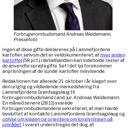
Forbrugerombudsmand Andreas Weidemann.
Pressefoto
Ingen af disse gifte deklareres på Lammefjordens
kartofler, selvom det er veldokumenteret, at
hver anden
kartoffel
(58 pct.) i detailhandlen kan indeholde rester af
de anvendte sprøjtegifte. Set i det lys forekommer
anprisningen af de ’sunde’ kartofler misvisende.
Redaktionen har allerede 21. oktober i år klaget over
den urigtig og vildledende markedsføring fra
Lammefjordens Grøntsagslaug til
forbrugerombudsmand cand. jur. Andreas Weidemann.
En måned senere (28.11) svarede
forbrugerombudsmandens sekretariat, at man havde
besluttet at kontakte Lammefjordens Grøntsagslaug og
oplyse om klagen og orientere om lovgivningen på
området.
I svaret understreges det dog, at