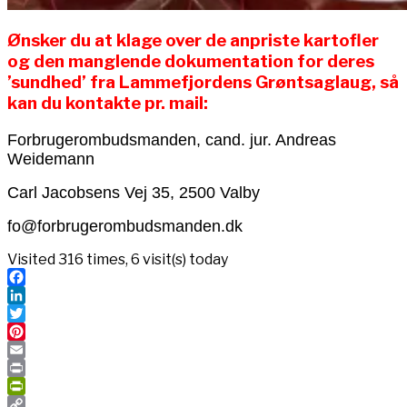
Ønsker du at klage over de anpriste kartofler
og den manglende dokumentation for deres
’sundhed’ fra Lammefjordens Grøntsaglaug, så
kan du kontakte pr. mail:
Forbrugerombudsmanden, cand. jur. Andreas
Weidemann
Carl Jacobsens Vej 35, 2500 Valby
fo@forbrugerombudsmanden.dk
Visited 316 times, 6 visit(s) today
Facebook
LinkedIn
Twitter
Pinterest
Email
Print
PrintFriendly