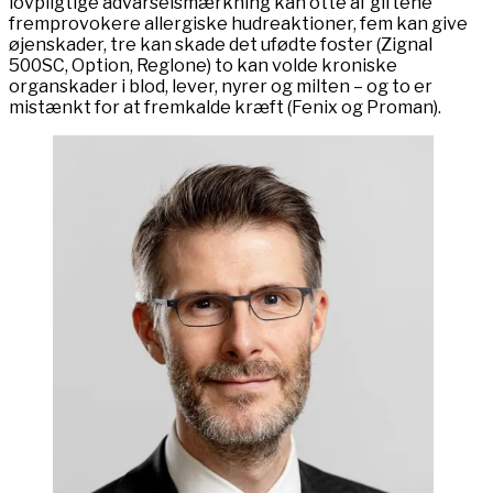
lovpligtige advarselsmærkning kan otte af giftene
fremprovokere allergiske hudreaktioner, fem kan give
øjenskader, tre kan skade det ufødte foster (Zignal
500SC, Option, Reglone) to kan volde kroniske
organskader i blod, lever, nyrer og milten – og to er
mistænkt for at fremkalde kræft (Fenix og Proman).