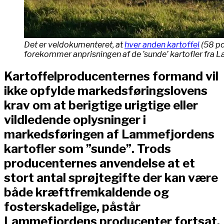
Det er veldokumenteret, at
hver anden kartoffel
(58 pct
forekommer anprisningen af de ’sunde’ kartofler fra 
Kartoffelproducenternes formand vil
ikke opfylde markedsføringslovens
krav om at berigtige urigtige eller
vildledende oplysninger i
markedsføringen af Lammefjordens
kartofler som ”sunde”. Trods
producenternes anvendelse at et
stort antal sprøjtegifte der kan være
både kræftfremkaldende og
fosterskadelige, påstår
Lammefjordens producenter fortsat,