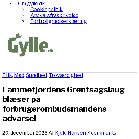
Om gylle.dk
Cookiepolitik
Ansvarsfraskrivelse
Fortrolighedserklæring
Etik
,
Mad
,
Sundhed
,
Troværdighed
Lammefjordens Grøntsagslaug
blæser på
forbrugerombudsmandens
advarsel
20. december 2023
Af
Kjeld Hansen
7 comments