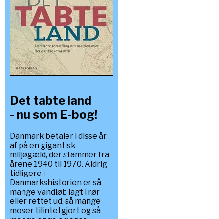
Det tabte land
- nu som E-bog!
Danmark betaler i disse år
af på en gigantisk
miljøgæld, der stammer fra
årene 1940 til 1970. Aldrig
tidligere i
Danmarkshistorien er så
mange vandløb lagt i rør
eller rettet ud, så mange
moser tilintetgjort og så