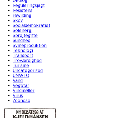
Økologi
Reguleringsjagt
Resistens
rewilding
Skov
Socialdemokratiet
Solenergi
Sprøjtegifte
Sundhed
Svineproduktion
Teknologi
Transport
Troværdighed
Turisme
Uncategorized
UNWTO
Vand
Vegetar
Vindmøller
Virus
Zoonose