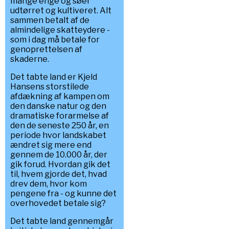
mange enge og søer
udtørret og kultiveret. Alt
sammen betalt af de
almindelige skatteydere -
som i dag må betale for
genoprettelsen af
skaderne.
Det tabte land er Kjeld
Hansens storstilede
afdækning af kampen om
den danske natur og den
dramatiske forarmelse af
den de seneste 250 år, en
periode hvor landskabet
ændret sig mere end
gennem de 10.000 år, der
gik forud. Hvordan gik det
til, hvem gjorde det, hvad
drev dem, hvor kom
pengene fra - og kunne det
overhovedet betale sig?
Det tabte land gennemgår