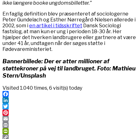
ikke længere booke ungdomsbilletter.”
En faglig definition blev præsenteret af sociologerne
Peter Gundelach og Esther Nørregård-Nielsen allerede i
2002, som i
en artikel i tidsskriftet
Dansk Sociologi
fastslog, at man kun er ung i perioden 18-30 år. Her
hjælper det hverken landbrugere eller gartnere at være
under 41 år, undtagen når der søges støtte i
Fødevareministeriet.
Bannerbillede: Der er atter millioner af
støttekroner på vej til landbruget. Foto: Mathieu
Stern/Unsplash
Visited 1.040 times, 6 visit(s) today
Facebook
LinkedIn
Twitter
Pinterest
Email
Print
PrintFriendly