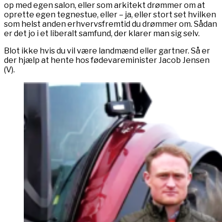
op med egen salon, eller som arkitekt drømmer om at
oprette egen tegnestue, eller – ja, eller stort set hvilken
som helst anden erhvervsfremtid du drømmer om. Sådan
er det jo i et liberalt samfund, der klarer man sig selv.
Blot ikke hvis du vil være landmænd eller gartner. Så er
der hjælp at hente hos fødevareminister Jacob Jensen
(V).