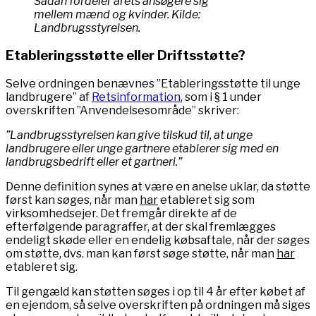
Sådan fordeler årets ansøgere sig
mellem mænd og kvinder. Kilde:
Landbrugsstyrelsen.
Etableringsstøtte eller Driftsstøtte?
Selve ordningen benævnes ”Etableringsstøtte til unge
landbrugere” af
Retsinformation
, som i § 1 under
overskriften ”Anvendelsesområde” skriver:
”Landbrugsstyrelsen kan give tilskud til, at unge
landbrugere eller unge gartnere etablerer sig med en
landbrugsbedrift eller et gartneri.”
Denne definition synes at være en anelse uklar, da støtte
først kan søges, når man
har
etableret sig som
virksomhedsejer. Det fremgår direkte af de
efterfølgende paragraffer, at der skal fremlægges
endeligt skøde eller en endelig købsaftale, når der søges
om støtte, dvs. man kan først søge støtte, når man
har
etableret sig.
Til gengæld kan støtten søges i op til 4 år efter købet af
en ejendom, så selve overskriften på ordningen må siges