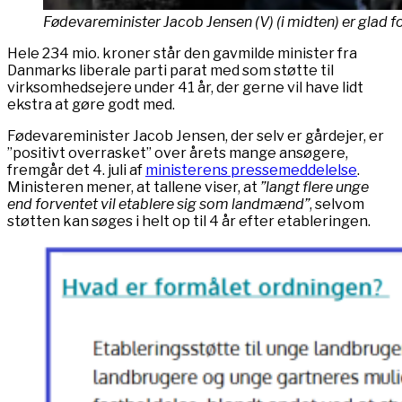
Fødevareminister Jacob Jensen (V) (i midten) er gla
Hele 234 mio. kroner står den gavmilde minister fra
Danmarks liberale parti parat med som støtte til
virksomhedsejere under 41 år, der gerne vil have lidt
ekstra at gøre godt med.
Fødevareminister Jacob Jensen, der selv er gårdejer, er
”positivt overrasket” over årets mange ansøgere,
fremgår det 4. juli af
ministerens pressemeddelelse
.
Ministeren mener, at tallene viser, at
”langt flere unge
end forventet vil etablere sig som landmænd”
, selvom
støtten kan søges i helt op til 4 år efter etableringen.