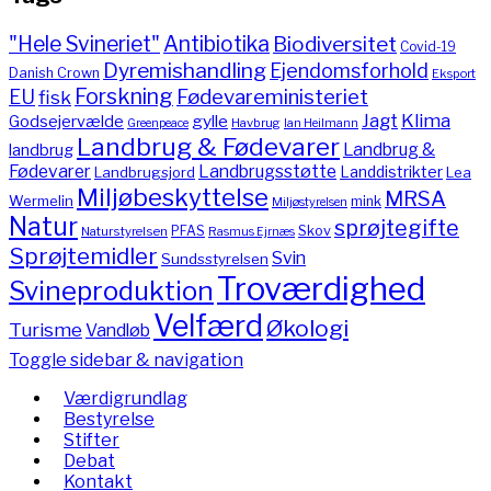
"Hele Svineriet"
Antibiotika
Biodiversitet
Covid-19
Dyremishandling
Ejendomsforhold
Danish Crown
Eksport
Forskning
Fødevareministeriet
EU
fisk
Jagt
Klima
gylle
Godsejervælde
Havbrug
Greenpeace
Ian Heilmann
Landbrug & Fødevarer
Landbrug &
landbrug
Fødevarer
Landbrugsstøtte
Landdistrikter
Landbrugsjord
Lea
Miljøbeskyttelse
MRSA
Wermelin
mink
Miljøstyrelsen
Natur
sprøjtegifte
PFAS
Skov
Naturstyrelsen
Rasmus Ejrnæs
Sprøjtemidler
Svin
Sundsstyrelsen
Troværdighed
Svineproduktion
Velfærd
Økologi
Turisme
Vandløb
Toggle sidebar & navigation
Værdigrundlag
Bestyrelse
Stifter
Debat
Kontakt