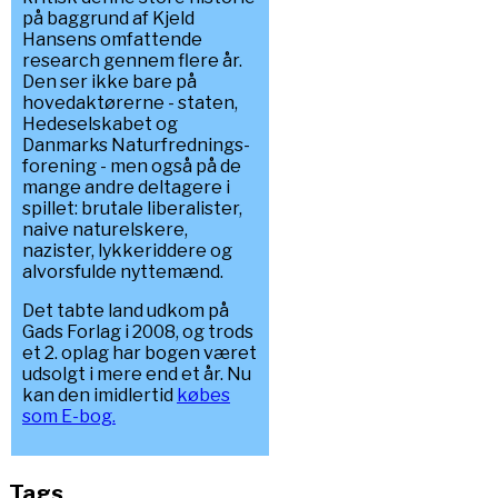
på baggrund af Kjeld
Hansens omfattende
research gennem flere år.
Den ser ikke bare på
hovedaktørerne - staten,
Hedeselskabet og
Danmarks Naturfrednings-
forening - men også på de
mange andre deltagere i
spillet: brutale liberalister,
naive naturelskere,
nazister, lykkeriddere og
alvorsfulde nyttemænd.
Det tabte land udkom på
Gads Forlag i 2008, og trods
et 2. oplag har bogen været
udsolgt i mere end et år. Nu
kan den imidlertid
købes
som E-bog.
Tags