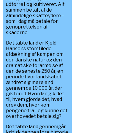
udtørret og kultiveret. Alt
sammen betalt af de
almindelige skatteydere -
som i dag må betale for
genoprettelsen af
skaderne.
Det tabte land er Kjeld
Hansens storstilede
afdækning af kampen om
den danske natur og den
dramatiske forarmelse af
den de seneste 250 år, en
periode hvor landskabet
ændret sig mere end
gennem de 10.000 år, der
gik forud. Hvordan gik det
til, hvem gjorde det, hvad
drev dem, hvor kom
pengene fra - og kunne det
overhovedet betale sig?
Det tabte land gennemgår
kritisk denne store historie