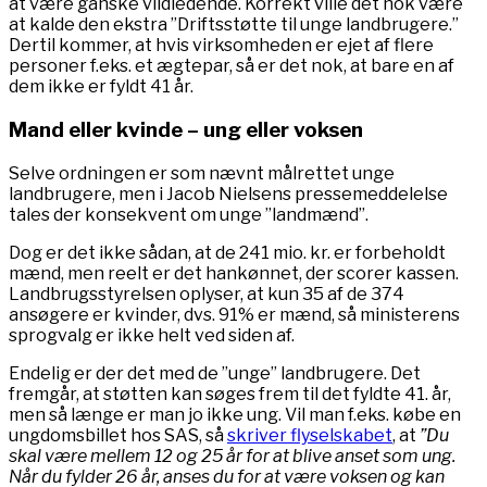
at være ganske vildledende. Korrekt ville det nok være
at kalde den ekstra ”Driftsstøtte til unge landbrugere.”
Dertil kommer, at hvis virksomheden er ejet af flere
personer f.eks. et ægtepar, så er det nok, at bare en af
dem ikke er fyldt 41 år.
Mand eller kvinde – ung eller voksen
Selve ordningen er som nævnt målrettet unge
landbrugere, men i Jacob Nielsens pressemeddelelse
tales der konsekvent om unge ”landmænd”.
Dog er det ikke sådan, at de 241 mio. kr. er forbeholdt
mænd, men reelt er det hankønnet, der scorer kassen.
Landbrugsstyrelsen oplyser, at kun 35 af de 374
ansøgere er kvinder, dvs. 91% er mænd, så ministerens
sprogvalg er ikke helt ved siden af.
Endelig er der det med de ”unge” landbrugere. Det
fremgår, at støtten kan søges frem til det fyldte 41. år,
men så længe er man jo ikke ung. Vil man f.eks. købe en
ungdomsbillet hos SAS, så
skriver flyselskabet
, at
”Du
skal være mellem 12 og 25 år for at blive anset som ung.
Når du fylder 26 år, anses du for at være voksen og kan