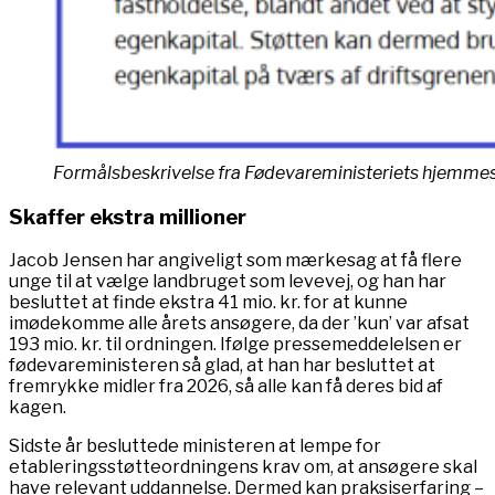
Formålsbeskrivelse fra Fødevareministeriets hjemmes
Skaffer ekstra millioner
Jacob Jensen har angiveligt som mærkesag at få flere
unge til at vælge landbruget som levevej, og han har
besluttet at finde ekstra 41 mio. kr. for at kunne
imødekomme alle årets ansøgere, da der ’kun’ var afsat
193 mio. kr. til ordningen. Ifølge pressemeddelelsen er
fødevareministeren så glad, at han har besluttet at
fremrykke midler fra 2026, så alle kan få deres bid af
kagen.
Sidste år besluttede ministeren at lempe for
etableringsstøtteordningens krav om, at ansøgere skal
have relevant uddannelse. Dermed kan praksiserfaring –