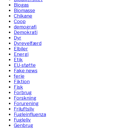
Biogas
Biomasse
Chikane
Coop
demografi
Demokrati
Dyr
Dyrevelfærd
Elbiler
Energi
Etik
EU-støtte
Fake news
ferie
Fiktion
Fisk
Forbrug
Forskning
Forurening
Friluftsliv
Fugleinfluenza
Fugleliv
Genbrug