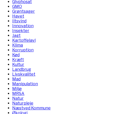
Glyphosat
GMO
Grøntsager
Havet
Iltsvind
Innovation
Insekter
Jagt
Kartoffelavl
Klima
Korruption
Kød
Kræft
Kultur
Landbrug
Livskvalitet
Mad
Manipulation
Miljø
MRSA
Natur
Naturpleje
Næstved Kommune
Økologi