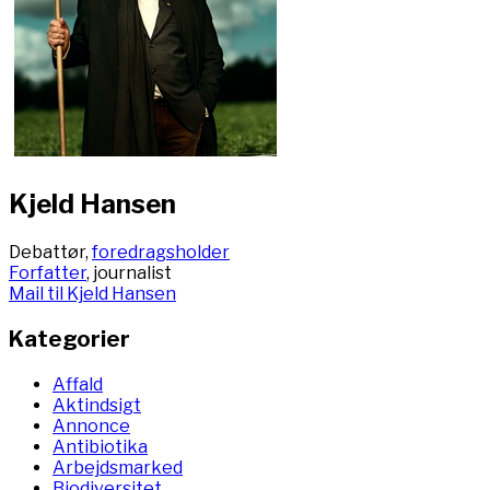
Kjeld Hansen
Debattør,
foredragsholder
Forfatter
, journalist
Mail til Kjeld Hansen
Kategorier
Affald
Aktindsigt
Annonce
Antibiotika
Arbejdsmarked
Biodiversitet