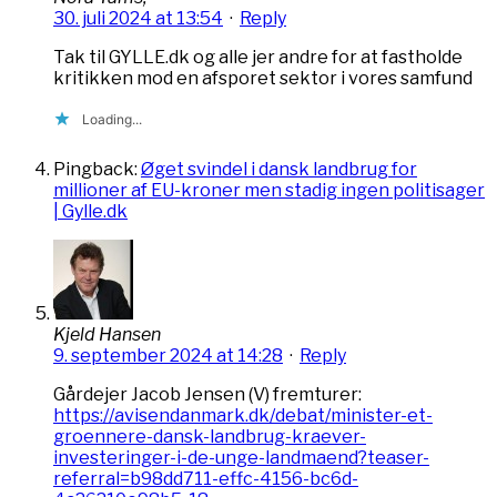
30. juli 2024 at 13:54
·
Reply
Tak til GYLLE.dk og alle jer andre for at fastholde
kritikken mod en afsporet sektor i vores samfund
Loading...
Pingback:
Øget svindel i dansk landbrug for
millioner af EU-kroner men stadig ingen politisager
| Gylle.dk
Kjeld Hansen
9. september 2024 at 14:28
·
Reply
Gårdejer Jacob Jensen (V) fremturer:
https://avisendanmark.dk/debat/minister-et-
groennere-dansk-landbrug-kraever-
investeringer-i-de-unge-landmaend?teaser-
referral=b98dd711-effc-4156-bc6d-