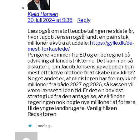
Kjeld Hansen
30. juli 2024 at 9:36
·
Reply
Læs også om støtteudbetalingerne sidste år,
hvor Jacob Jensen også fandt en pæn stak
millioner ekstra at uddele:
https://gylle.dk/de-
mest-forkaelede/
Pengene kommer fra EU og er beregnet på
udvikling af landdistrikterne. Det kan man så
diskutere, om Jacob Jensens gavebod er den
mest effektive metode til at skabe udvikling?
Noget andet er, at ministeren har fremrykket
millioner fra både 2027 og 2026, så kassen vil
være lænset til den tid. Er det en bevidst
strategi ud fra den antagelse, at så finder
regeringen nok nogle nye millioner at forære
til de yngre landbrugere. Venlig hilsen
Redaktøren
Loading...