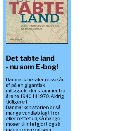
Det tabte land
- nu som E-bog!
Danmark betaler i disse år
af på en gigantisk
miljøgæld, der stammer fra
årene 1940 til 1970. Aldrig
tidligere i
Danmarkshistorien er så
mange vandløb lagt i rør
eller rettet ud, så mange
moser tilintetgjort og så
mange enge og søer