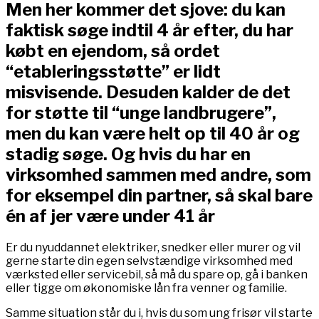
Men her kommer det sjove: du kan
faktisk søge indtil 4 år efter, du har
købt en ejendom, så ordet
“etableringsstøtte” er lidt
misvisende. Desuden kalder de det
for støtte til “unge landbrugere”,
men du kan være helt op til 40 år og
stadig søge. Og hvis du har en
virksomhed sammen med andre, som
for eksempel din partner, så skal bare
én af jer være under 41 år
Er du nyuddannet elektriker, snedker eller murer og vil
gerne starte din egen selvstændige virksomhed med
værksted eller servicebil, så må du spare op, gå i banken
eller tigge om økonomiske lån fra venner og familie.
Samme situation står du i, hvis du som ung frisør vil starte