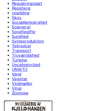
Reguleringsjagt
Resistens
rewilding
Skov
Socialdemokratiet
Solenergi
Sprøjtegifte
Sundhed
Svineproduktion
Teknologi
Transport
Troværdighed
Turisme
Uncategorized
UNWTO
Vand
Vegetar
Vindmøller
Virus
Zoonose