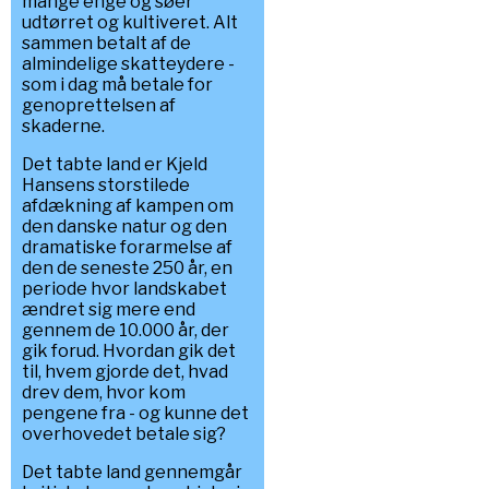
mange enge og søer
udtørret og kultiveret. Alt
sammen betalt af de
almindelige skatteydere -
som i dag må betale for
genoprettelsen af
skaderne.
Det tabte land er Kjeld
Hansens storstilede
afdækning af kampen om
den danske natur og den
dramatiske forarmelse af
den de seneste 250 år, en
periode hvor landskabet
ændret sig mere end
gennem de 10.000 år, der
gik forud. Hvordan gik det
til, hvem gjorde det, hvad
drev dem, hvor kom
pengene fra - og kunne det
overhovedet betale sig?
Det tabte land gennemgår