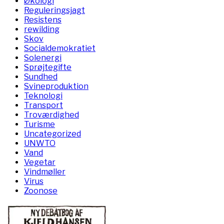
Økologi
Reguleringsjagt
Resistens
rewilding
Skov
Socialdemokratiet
Solenergi
Sprøjtegifte
Sundhed
Svineproduktion
Teknologi
Transport
Troværdighed
Turisme
Uncategorized
UNWTO
Vand
Vegetar
Vindmøller
Virus
Zoonose