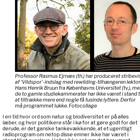
Professor Rasmus Ejrnæs (th.) har produceret stribevi
af ‘Vildspor’-indslag med rewilding-tilhængeren lekto
Hans Henrik Bruun fra Københavns Universitet (tv.), m
de to gamle studiekammerater har ikke været i stand t
at tiltrække mere end nogle få tusinde lyttere. Derfor
må programmet lukke. Fotocollage
I en tid hvor ord som natur og biodiversitet er på alles
læber, og hvor politikere står i kø for at gøre godt for det
derude, er det ganske tankevækkende, at et ugentligt
radioprogram om netop disse emner ikke har været i