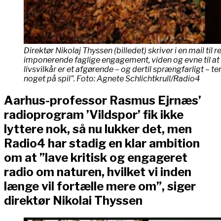
Direktør Nikolaj Thyssen (billedet) skriver i en mail t
imponerende faglige engagement, viden og evne til at
livsvilkår er et afgørende – og dertil sprængfarligt – 
noget på spil”. Foto: Agnete Schlichtkrull/Radio4
Aarhus-professor Rasmus Ejrnæs’
radioprogram ’Vildspor’ fik ikke
lyttere nok, så nu lukker det, men
Radio4 har stadig en klar ambition
om at ”lave kritisk og engageret
radio om naturen, hvilket vi inden
længe vil fortælle mere om”, siger
direktør Nikolai Thyssen