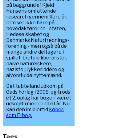
på baggrund af Kjeld
Hansens omfattende
research gennem flere år.
Den ser ikke bare på
hovedaktørerne - staten,
Hedeselskabet og
Danmarks Naturfrednings-
forening - men også på de
mange andre deltagere i
spillet: brutale liberalister,
naive naturelskere,
nazister, lykkeriddere og
alvorsfulde nyttemænd.
Det tabte land udkom på
Gads Forlag i 2008, og trods
et 2. oplag har bogen været
udsolgt i mere end et år. Nu
kan den imidlertid
købes
som E-bog.
Tags