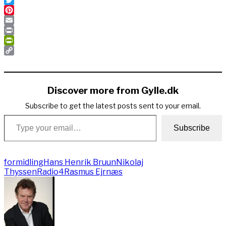
Twitter
Pinterest
Email
Print
PrintFriendly
Copy
Link
Discover more from Gylle.dk
Subscribe to get the latest posts sent to your email.
Type your email…
Subscribe
formidling
Hans Henrik Bruun
Nikolaj
Thyssen
Radio4
Rasmus Ejrnæs