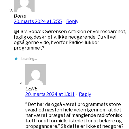
Dorte
20. marts 2024 at 5:55
·
Reply
@Lars Søbæk Sørensen Artiklen er vel researchet,
faglig og deskriptiv, ikke nedgørende. Du vil vel
også gerne vide, hvorfor Radio4 lukker
programmet?
Loading...
LENE
20. marts 2024 at 13:11
·
Reply
” Det har da også været programmets store
svaghed næsten hele vejen igennem, at det
har været præget af manglende radiofonisk
tæft for at formidle i stedet for at belære og
propagandere.” Så dette er ikke at nedgøre?