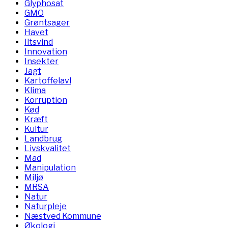
Glyphosat
GMO
Grøntsager
Havet
Iltsvind
Innovation
Insekter
Jagt
Kartoffelavl
Klima
Korruption
Kød
Kræft
Kultur
Landbrug
Livskvalitet
Mad
Manipulation
Miljø
MRSA
Natur
Naturpleje
Næstved Kommune
Økologi