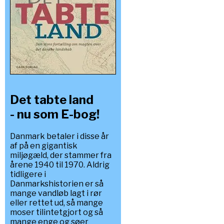
Det tabte land
- nu som E-bog!
Danmark betaler i disse år
af på en gigantisk
miljøgæld, der stammer fra
årene 1940 til 1970. Aldrig
tidligere i
Danmarkshistorien er så
mange vandløb lagt i rør
eller rettet ud, så mange
moser tilintetgjort og så
mange enge og søer