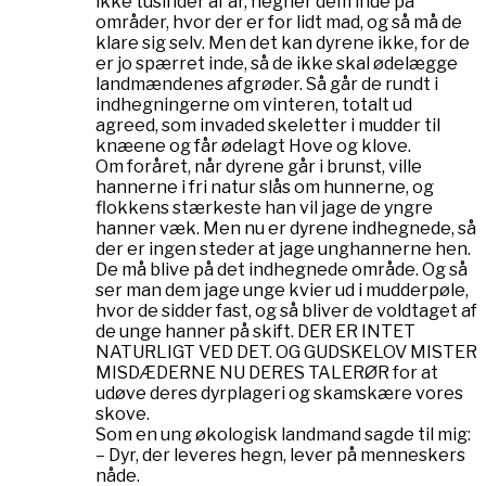
ikke tusinder af år, hegner dem inde på
områder, hvor der er for lidt mad, og så må de
klare sig selv. Men det kan dyrene ikke, for de
er jo spærret inde, så de ikke skal ødelægge
landmændenes afgrøder. Så går de rundt i
indhegningerne om vinteren, totalt ud
agreed, som invaded skeletter i mudder til
knæene og får ødelagt Hove og klove.
Om foråret, når dyrene går i brunst, ville
hannerne i fri natur slås om hunnerne, og
flokkens stærkeste han vil jage de yngre
hanner væk. Men nu er dyrene indhegnede, så
der er ingen steder at jage unghannerne hen.
De må blive på det indhegnede område. Og så
ser man dem jage unge kvier ud i mudderpøle,
hvor de sidder fast, og så bliver de voldtaget af
de unge hanner på skift. DER ER INTET
NATURLIGT VED DET. OG GUDSKELOV MISTER
MISDÆDERNE NU DERES TALERØR for at
udøve deres dyrplageri og skamskære vores
skove.
Som en ung økologisk landmand sagde til mig:
– Dyr, der leveres hegn, lever på menneskers
nåde.