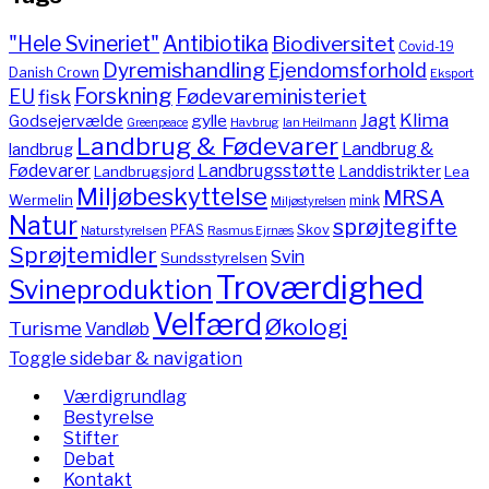
"Hele Svineriet"
Antibiotika
Biodiversitet
Covid-19
Dyremishandling
Ejendomsforhold
Danish Crown
Eksport
Forskning
Fødevareministeriet
EU
fisk
Jagt
Klima
gylle
Godsejervælde
Havbrug
Greenpeace
Ian Heilmann
Landbrug & Fødevarer
Landbrug &
landbrug
Fødevarer
Landbrugsstøtte
Landdistrikter
Landbrugsjord
Lea
Miljøbeskyttelse
MRSA
Wermelin
mink
Miljøstyrelsen
Natur
sprøjtegifte
PFAS
Skov
Naturstyrelsen
Rasmus Ejrnæs
Sprøjtemidler
Svin
Sundsstyrelsen
Troværdighed
Svineproduktion
Velfærd
Økologi
Turisme
Vandløb
Toggle sidebar & navigation
Værdigrundlag
Bestyrelse
Stifter
Debat
Kontakt