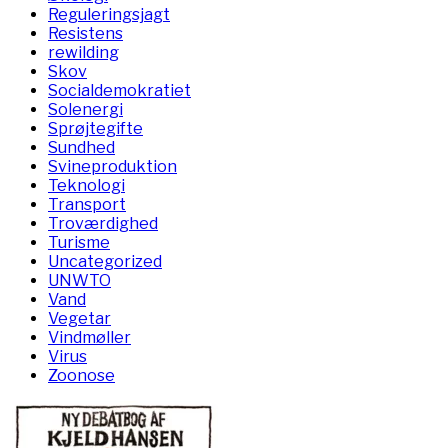
Reguleringsjagt
Resistens
rewilding
Skov
Socialdemokratiet
Solenergi
Sprøjtegifte
Sundhed
Svineproduktion
Teknologi
Transport
Troværdighed
Turisme
Uncategorized
UNWTO
Vand
Vegetar
Vindmøller
Virus
Zoonose