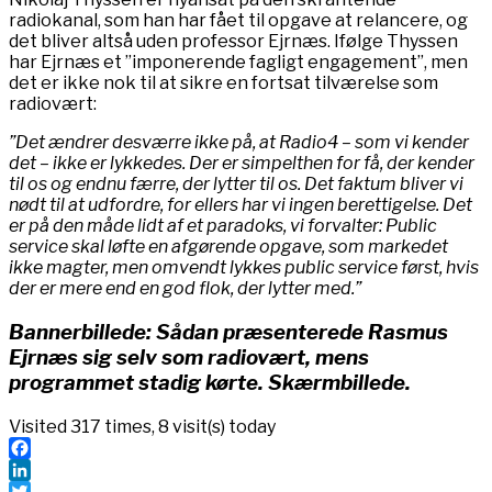
radiokanal, som han har fået til opgave at relancere, og
det bliver altså uden professor Ejrnæs. Ifølge Thyssen
har Ejrnæs et ”imponerende fagligt engagement”, men
det er ikke nok til at sikre en fortsat tilværelse som
radiovært:
”Det ændrer desværre ikke på, at Radio4 – som vi kender
det – ikke er lykkedes. Der er simpelthen for få, der kender
til os og endnu færre, der lytter til os. Det faktum bliver vi
nødt til at udfordre, for ellers har vi ingen berettigelse. Det
er på den måde lidt af et paradoks, vi forvalter: Public
service skal løfte en afgørende opgave, som markedet
ikke magter, men omvendt lykkes public service først, hvis
der er mere end en god flok, der lytter med.”
Bannerbillede: Sådan præsenterede Rasmus
Ejrnæs sig selv som radiovært, mens
programmet stadig kørte. Skærmbillede.
Visited 317 times, 8 visit(s) today
Facebook
LinkedIn