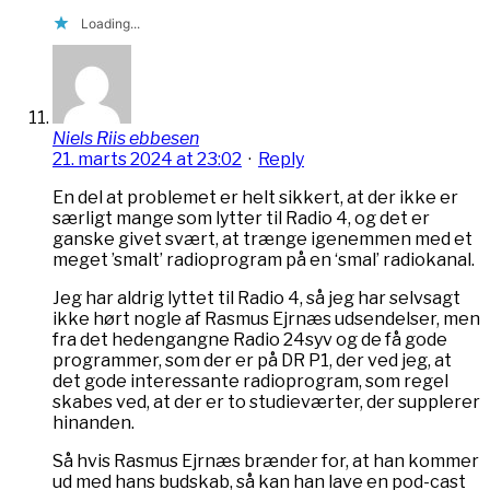
Loading...
Niels Riis ebbesen
21. marts 2024 at 23:02
·
Reply
En del at problemet er helt sikkert, at der ikke er
særligt mange som lytter til Radio 4, og det er
ganske givet svært, at trænge igenemmen med et
meget ’smalt’ radioprogram på en ‘smal’ radiokanal.
Jeg har aldrig lyttet til Radio 4, så jeg har selvsagt
ikke hørt nogle af Rasmus Ejrnæs udsendelser, men
fra det hedengangne Radio 24syv og de få gode
programmer, som der er på DR P1, der ved jeg, at
det gode interessante radioprogram, som regel
skabes ved, at der er to studieværter, der supplerer
hinanden.
Så hvis Rasmus Ejrnæs brænder for, at han kommer
ud med hans budskab, så kan han lave en pod-cast