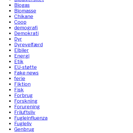
Biogas
Biomasse
Chikane
Coop
demografi
Demokrati
Dyr
Dyrevelfærd
Elbiler
Energi
Etik
EU-støtte
Fake news
ferie
Fiktion
Fisk
Forbrug
Forskning
Forurening
Friluftsliv
Fugleinfluenza
Fugleliv
Genbrug