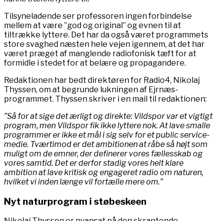
Tilsyneladende ser professoren ingen forbindelse
mellem at være ”god og original” og evnen til at
tiltrække lyttere. Det har da også været programmets
store svaghed næsten hele vejen igennem, at det har
været præget af manglende radiofonisk tæft for at
formidle i stedet for at belære og propagandere.
Redaktionen har bedt direktøren for Radio4, Nikolaj
Thyssen, om at begrunde lukningen af Ejrnæs-
programmet. Thyssen skriver i en mail til redaktionen:
”Så for at sige det ærligt og direkte: Vildspor var et vigtigt
program, men Vildspor fik ikke lyttere nok. At lave smalle
programmer er ikke et mål i sig selv for et public service-
medie. Tværtimod er det ambitionen at råbe så højt som
muligt om de emner, der definerer vores fællesskab og
vores samtid. Det er derfor stadig vores helt klare
ambition at lave kritisk og engageret radio om naturen,
hvilket vi inden længe vil fortælle mere om.”
Nyt naturprogram i støbeskeen
Nikolaj Thyssen er nyansat på den skrantende