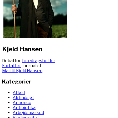
Kjeld Hansen
Debattør,
foredragsholder
Forfatter
, journalist
Mail til Kjeld Hansen
Kategorier
Affald
Aktindsigt
Annonce
Antibiotika
Arbejdsmarked
Biodiversitet