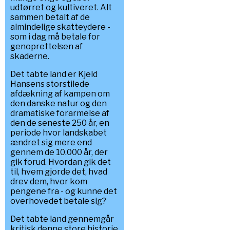
udtørret og kultiveret. Alt
sammen betalt af de
almindelige skatteydere -
som i dag må betale for
genoprettelsen af
skaderne.
Det tabte land er Kjeld
Hansens storstilede
afdækning af kampen om
den danske natur og den
dramatiske forarmelse af
den de seneste 250 år, en
periode hvor landskabet
ændret sig mere end
gennem de 10.000 år, der
gik forud. Hvordan gik det
til, hvem gjorde det, hvad
drev dem, hvor kom
pengene fra - og kunne det
overhovedet betale sig?
Det tabte land gennemgår
kritisk denne store historie