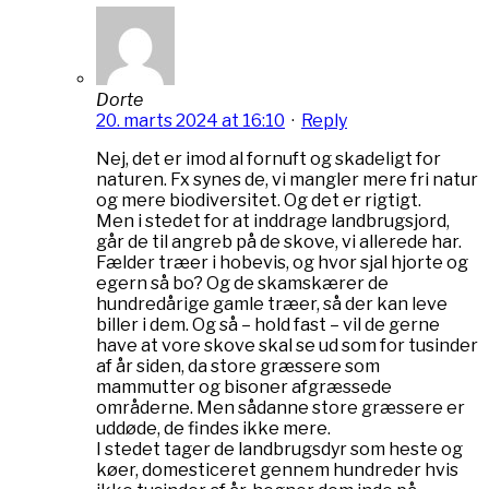
Dorte
20. marts 2024 at 16:10
·
Reply
Nej, det er imod al fornuft og skadeligt for
naturen. Fx synes de, vi mangler mere fri natur
og mere biodiversitet. Og det er rigtigt.
Men i stedet for at inddrage landbrugsjord,
går de til angreb på de skove, vi allerede har.
Fælder træer i hobevis, og hvor sjal hjorte og
egern så bo? Og de skamskærer de
hundredårige gamle træer, så der kan leve
biller i dem. Og så – hold fast – vil de gerne
have at vore skove skal se ud som for tusinder
af år siden, da store græssere som
mammutter og bisoner afgræssede
områderne. Men sådanne store græssere er
uddøde, de findes ikke mere.
I stedet tager de landbrugsdyr som heste og
køer, domesticeret gennem hundreder hvis