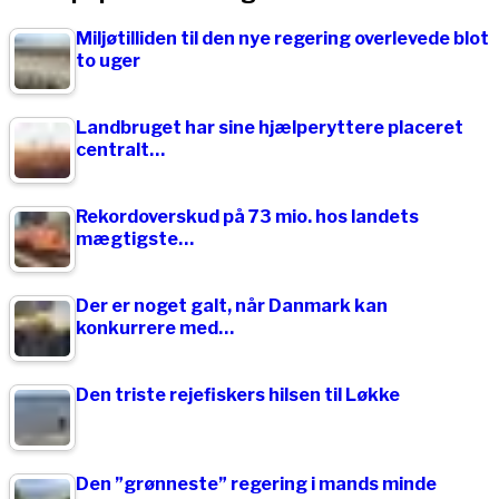
Miljøtilliden til den nye regering overlevede blot
to uger
Landbruget har sine hjælperyttere placeret
centralt…
Rekordoverskud på 73 mio. hos landets
mægtigste…
Der er noget galt, når Danmark kan
konkurrere med…
Den triste rejefiskers hilsen til Løkke
Den ”grønneste” regering i mands minde