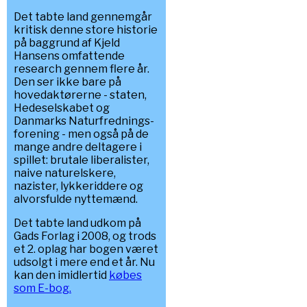
Det tabte land gennemgår
kritisk denne store historie
på baggrund af Kjeld
Hansens omfattende
research gennem flere år.
Den ser ikke bare på
hovedaktørerne - staten,
Hedeselskabet og
Danmarks Naturfrednings-
forening - men også på de
mange andre deltagere i
spillet: brutale liberalister,
naive naturelskere,
nazister, lykkeriddere og
alvorsfulde nyttemænd.
Det tabte land udkom på
Gads Forlag i 2008, og trods
et 2. oplag har bogen været
udsolgt i mere end et år. Nu
kan den imidlertid
købes
som E-bog.