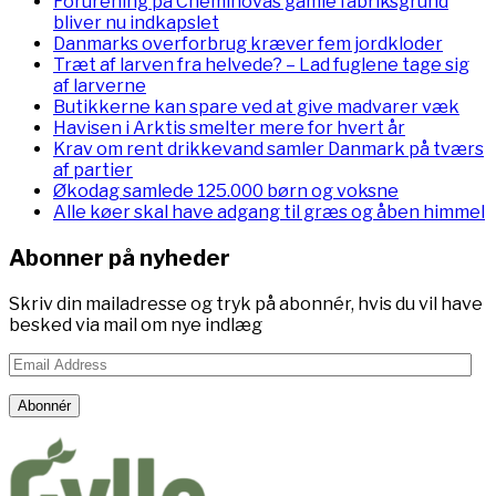
Forurening på Cheminovas gamle fabriksgrund
bliver nu indkapslet
Danmarks overforbrug kræver fem jordkloder
Træt af larven fra helvede? – Lad fuglene tage sig
af larverne
Butikkerne kan spare ved at give madvarer væk
Havisen i Arktis smelter mere for hvert år
Krav om rent drikkevand samler Danmark på tværs
af partier
Økodag samlede 125.000 børn og voksne
Alle køer skal have adgang til græs og åben himmel
Abonner på nyheder
Skriv din mailadresse og tryk på abonnér, hvis du vil have
besked via mail om nye indlæg
Email
Address
Abonnér