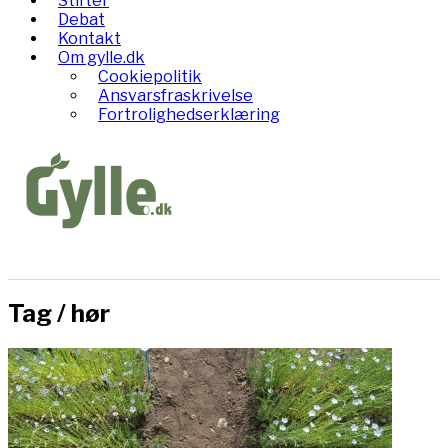
Stifter
Debat
Kontakt
Om gylle.dk
Cookiepolitik
Ansvarsfraskrivelse
Fortrolighedserklæring
Tag /
hør