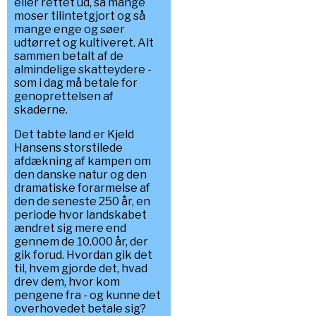
eller rettet ud, så mange
moser tilintetgjort og så
mange enge og søer
udtørret og kultiveret. Alt
sammen betalt af de
almindelige skatteydere -
som i dag må betale for
genoprettelsen af
skaderne.
Det tabte land er Kjeld
Hansens storstilede
afdækning af kampen om
den danske natur og den
dramatiske forarmelse af
den de seneste 250 år, en
periode hvor landskabet
ændret sig mere end
gennem de 10.000 år, der
gik forud. Hvordan gik det
til, hvem gjorde det, hvad
drev dem, hvor kom
pengene fra - og kunne det
overhovedet betale sig?