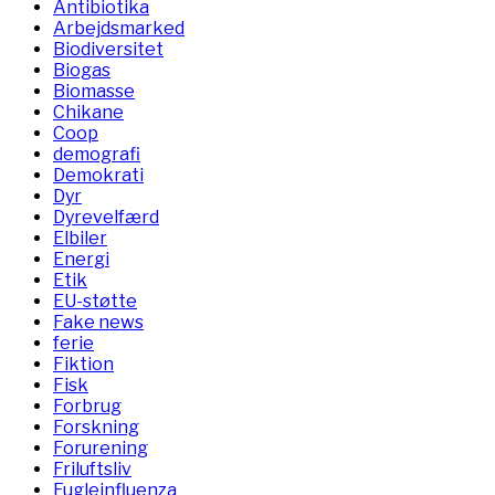
Antibiotika
Arbejdsmarked
Biodiversitet
Biogas
Biomasse
Chikane
Coop
demografi
Demokrati
Dyr
Dyrevelfærd
Elbiler
Energi
Etik
EU-støtte
Fake news
ferie
Fiktion
Fisk
Forbrug
Forskning
Forurening
Friluftsliv
Fugleinfluenza