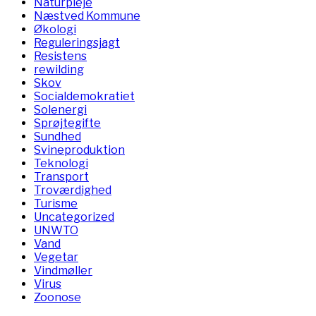
Naturpleje
Næstved Kommune
Økologi
Reguleringsjagt
Resistens
rewilding
Skov
Socialdemokratiet
Solenergi
Sprøjtegifte
Sundhed
Svineproduktion
Teknologi
Transport
Troværdighed
Turisme
Uncategorized
UNWTO
Vand
Vegetar
Vindmøller
Virus
Zoonose