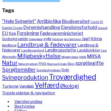
Tags
"Hele Svineriet"
Antibiotika
Biodiversitet
Covid-19
Dyremishandling
Ejendomsforhold
Danish Crown
Eksport
Forskning
Fødevareministeriet
EU
fisk
Jagt
Klima
gylle
Godsejervælde
Havbrug
Greenpeace
Ian Heilmann
Landbrug & Fødevarer
Landbrug &
landbrug
Fødevarer
Landbrugsstøtte
Landdistrikter
Landbrugsjord
Lea
Miljøbeskyttelse
MRSA
Wermelin
mink
Miljøstyrelsen
Natur
sprøjtegifte
PFAS
Skov
Naturstyrelsen
Rasmus Ejrnæs
Sprøjtemidler
Svin
Sundsstyrelsen
Troværdighed
Svineproduktion
Velfærd
Økologi
Turisme
Vandløb
Toggle sidebar & navigation
Værdigrundlag
Bestyrelse