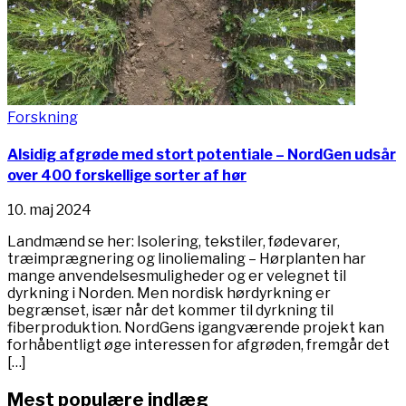
Forskning
Alsidig afgrøde med stort potentiale – NordGen udsår
over 400 forskellige sorter af hør
10. maj 2024
Landmænd se her: Isolering, tekstiler, fødevarer,
træimprægnering og linoliemaling – Hørplanten har
mange anvendelsesmuligheder og er velegnet til
dyrkning i Norden. Men nordisk hørdyrkning er
begrænset, især når det kommer til dyrkning til
fiberproduktion. NordGens igangværende projekt kan
forhåbentligt øge interessen for afgrøden, fremgår det
[…]
Mest populære indlæg