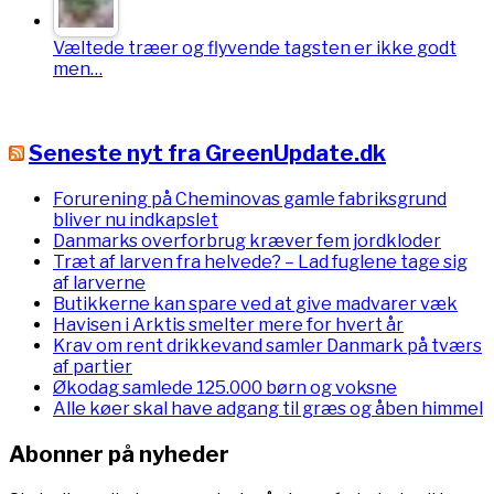
Væltede træer og flyvende tagsten er ikke godt
men…
Seneste nyt fra GreenUpdate.dk
Forurening på Cheminovas gamle fabriksgrund
bliver nu indkapslet
Danmarks overforbrug kræver fem jordkloder
Træt af larven fra helvede? – Lad fuglene tage sig
af larverne
Butikkerne kan spare ved at give madvarer væk
Havisen i Arktis smelter mere for hvert år
Krav om rent drikkevand samler Danmark på tværs
af partier
Økodag samlede 125.000 børn og voksne
Alle køer skal have adgang til græs og åben himmel
Abonner på nyheder