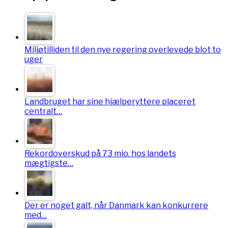
Miljøtilliden til den nye regering overlevede blot to
uger
Landbruget har sine hjælperyttere placeret
centralt…
Rekordoverskud på 73 mio. hos landets
mægtigste…
Der er noget galt, når Danmark kan konkurrere
med…