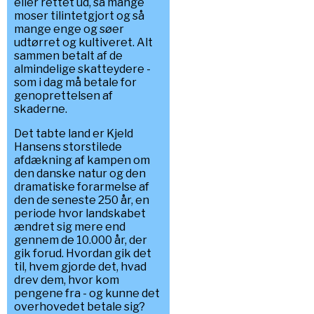
eller rettet ud, så mange
moser tilintetgjort og så
mange enge og søer
udtørret og kultiveret. Alt
sammen betalt af de
almindelige skatteydere -
som i dag må betale for
genoprettelsen af
skaderne.
Det tabte land er Kjeld
Hansens storstilede
afdækning af kampen om
den danske natur og den
dramatiske forarmelse af
den de seneste 250 år, en
periode hvor landskabet
ændret sig mere end
gennem de 10.000 år, der
gik forud. Hvordan gik det
til, hvem gjorde det, hvad
drev dem, hvor kom
pengene fra - og kunne det
overhovedet betale sig?