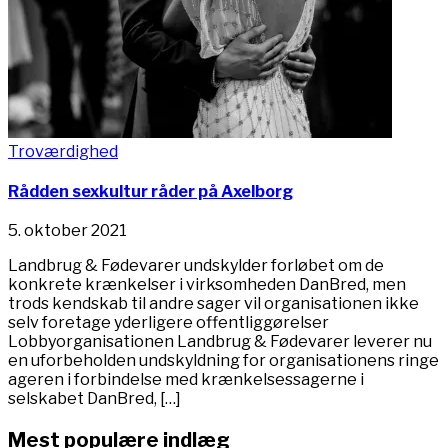
Troværdighed
Rådden sexkultur råder på Axelborg
5. oktober 2021
Landbrug & Fødevarer undskylder forløbet om de
konkrete krænkelser i virksomheden DanBred, men
trods kendskab til andre sager vil organisationen ikke
selv foretage yderligere offentliggørelser
Lobbyorganisationen Landbrug & Fødevarer leverer nu
en uforbeholden undskyldning for organisationens ringe
ageren i forbindelse med krænkelsessagerne i
selskabet DanBred, […]
Mest populære indlæg