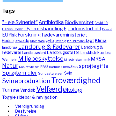
Tags
"Hele Svineriet"
Antibiotika
Biodiversitet
Covid-19
Dyremishandling
Ejendomsforhold
Danish Crown
Eksport
Forskning
Fødevareministeriet
EU
fisk
Jagt
Klima
gylle
Godsejervælde
Havbrug
Greenpeace
Ian Heilmann
Landbrug & Fødevarer
Landbrug &
landbrug
Fødevarer
Landbrugsstøtte
Landdistrikter
Landbrugsjord
Lea
Miljøbeskyttelse
MRSA
Wermelin
mink
Miljøstyrelsen
Natur
sprøjtegifte
PFAS
Skov
Naturstyrelsen
Rasmus Ejrnæs
Sprøjtemidler
Svin
Sundsstyrelsen
Troværdighed
Svineproduktion
Velfærd
Økologi
Turisme
Vandløb
Toggle sidebar & navigation
Værdigrundlag
Bestyrelse