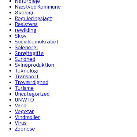
Naturpleje
Næstved Kommune
Økologi
Reguleringsjagt
Resistens
rewilding
Skov
Socialdemokratiet
Solenergi
Sprøjtegifte
Sundhed
Svineproduktion
Teknologi
Transport
Troværdighed
Turisme
Uncategorized
UNWTO
Vand
Vegetar
Vindmøller
Virus
Zoonose