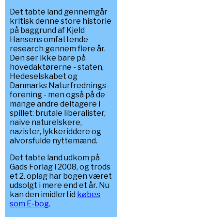
Det tabte land gennemgår
kritisk denne store historie
på baggrund af Kjeld
Hansens omfattende
research gennem flere år.
Den ser ikke bare på
hovedaktørerne - staten,
Hedeselskabet og
Danmarks Naturfrednings-
forening - men også på de
mange andre deltagere i
spillet: brutale liberalister,
naive naturelskere,
nazister, lykkeriddere og
alvorsfulde nyttemænd.
Det tabte land udkom på
Gads Forlag i 2008, og trods
et 2. oplag har bogen været
udsolgt i mere end et år. Nu
kan den imidlertid
købes
som E-bog.