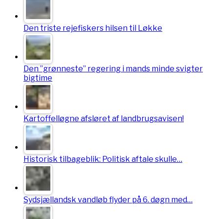
Den triste rejefiskers hilsen til Løkke
Den ”grønneste” regering i mands minde svigter
bigtime
Kartoffelløgne afsløret af landbrugsavisen!
Historisk tilbageblik: Politisk aftale skulle…
Sydsjællandsk vandløb flyder på 6. døgn med…