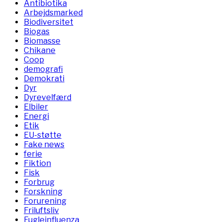
Antibiotika
Arbejdsmarked
Biodiversitet
Biogas
Biomasse
Chikane
Coop
demografi
Demokrati
Dyr
Dyrevelfærd
Elbiler
Energi
Etik
EU-støtte
Fake news
ferie
Fiktion
Fisk
Forbrug
Forskning
Forurening
Friluftsliv
Fugleinfluenza