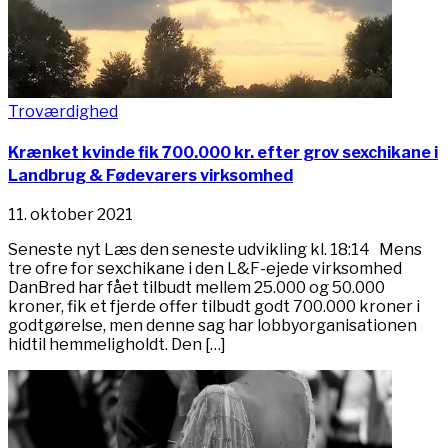
Troværdighed
Krænket kvinde fik 700.000 kr. efter grov sexchikane i
Landbrug & Fødevarers virksomhed
11. oktober 2021
Seneste nyt Læs den seneste udvikling kl. 18:14 Mens
tre ofre for sexchikane i den L&F-ejede virksomhed
DanBred har fået tilbudt mellem 25.000 og 50.000
kroner, fik et fjerde offer tilbudt godt 700.000 kroner i
godtgørelse, men denne sag har lobbyorganisationen
hidtil hemmeligholdt. Den […]