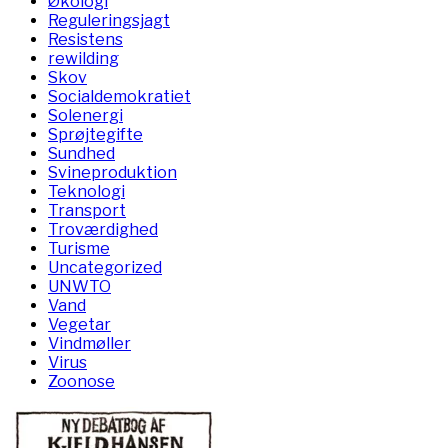
Økologi
Reguleringsjagt
Resistens
rewilding
Skov
Socialdemokratiet
Solenergi
Sprøjtegifte
Sundhed
Svineproduktion
Teknologi
Transport
Troværdighed
Turisme
Uncategorized
UNWTO
Vand
Vegetar
Vindmøller
Virus
Zoonose