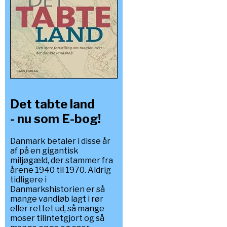
Det tabte land
- nu som E-bog!
Danmark betaler i disse år
af på en gigantisk
miljøgæld, der stammer fra
årene 1940 til 1970. Aldrig
tidligere i
Danmarkshistorien er så
mange vandløb lagt i rør
eller rettet ud, så mange
moser tilintetgjort og så