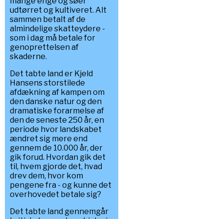
mange enge og søer
udtørret og kultiveret. Alt
sammen betalt af de
almindelige skatteydere -
som i dag må betale for
genoprettelsen af
skaderne.
Det tabte land er Kjeld
Hansens storstilede
afdækning af kampen om
den danske natur og den
dramatiske forarmelse af
den de seneste 250 år, en
periode hvor landskabet
ændret sig mere end
gennem de 10.000 år, der
gik forud. Hvordan gik det
til, hvem gjorde det, hvad
drev dem, hvor kom
pengene fra - og kunne det
overhovedet betale sig?
Det tabte land gennemgår