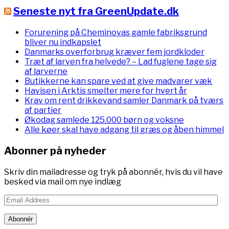
Seneste nyt fra GreenUpdate.dk
Forurening på Cheminovas gamle fabriksgrund
bliver nu indkapslet
Danmarks overforbrug kræver fem jordkloder
Træt af larven fra helvede? – Lad fuglene tage sig
af larverne
Butikkerne kan spare ved at give madvarer væk
Havisen i Arktis smelter mere for hvert år
Krav om rent drikkevand samler Danmark på tværs
af partier
Økodag samlede 125.000 børn og voksne
Alle køer skal have adgang til græs og åben himmel
Abonner på nyheder
Skriv din mailadresse og tryk på abonnér, hvis du vil have
besked via mail om nye indlæg
Email
Address
Abonnér