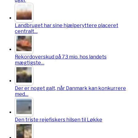
Landbruget har sine hjælperyttere placeret
centralt…
Rekordoverskud på 73 mio. hos landets
mægtigste…
Der er noget galt, når Danmark kan konkurrere
med…
Den triste rejefiskers hilsen til Løkke