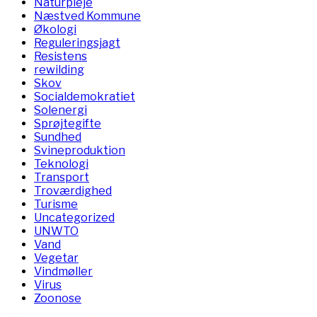
Naturpleje
Næstved Kommune
Økologi
Reguleringsjagt
Resistens
rewilding
Skov
Socialdemokratiet
Solenergi
Sprøjtegifte
Sundhed
Svineproduktion
Teknologi
Transport
Troværdighed
Turisme
Uncategorized
UNWTO
Vand
Vegetar
Vindmøller
Virus
Zoonose