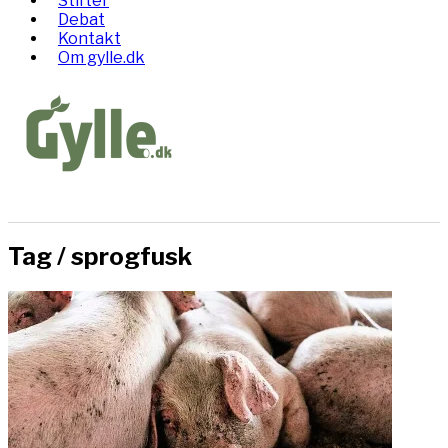
Stifter
Debat
Kontakt
Om gylle.dk
Tag /
sprogfusk