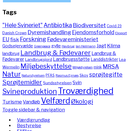
Tags
"Hele Svineriet"
Antibiotika
Biodiversitet
Covid-19
Dyremishandling
Ejendomsforhold
Danish Crown
Eksport
Forskning
Fødevareministeriet
EU
fisk
Jagt
Klima
gylle
Godsejervælde
Havbrug
Greenpeace
Ian Heilmann
Landbrug & Fødevarer
Landbrug &
landbrug
Fødevarer
Landbrugsstøtte
Landdistrikter
Landbrugsjord
Lea
Miljøbeskyttelse
MRSA
Wermelin
mink
Miljøstyrelsen
Natur
sprøjtegifte
PFAS
Skov
Naturstyrelsen
Rasmus Ejrnæs
Sprøjtemidler
Svin
Sundsstyrelsen
Troværdighed
Svineproduktion
Velfærd
Økologi
Turisme
Vandløb
Toggle sidebar & navigation
Værdigrundlag
Bestyrelse