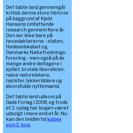
Det tabte land gennemgår
kritisk denne store historie
på baggrund af Kjeld
Hansens omfattende
research gennem flere år.
Den ser ikke bare på
hovedaktørerne - staten,
Hedeselskabet og
Danmarks Naturfrednings-
forening - men også på de
mange andre deltagere i
spillet: brutale liberalister,
naive naturelskere,
nazister, lykkeriddere og
alvorsfulde nyttemænd.
Det tabte land udkom på
Gads Forlag i 2008, og trods
et 2. oplag har bogen været
udsolgt i mere end et år. Nu
kan den imidlertid
købes
som E-bog.