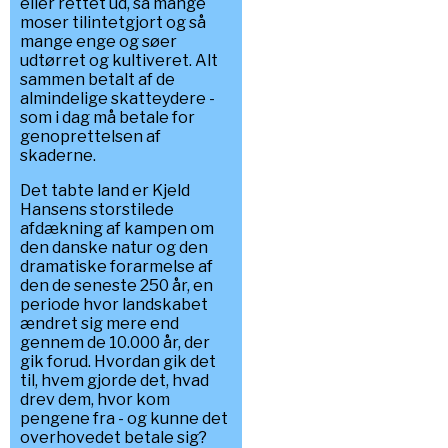
eller rettet ud, så mange
moser tilintetgjort og så
mange enge og søer
udtørret og kultiveret. Alt
sammen betalt af de
almindelige skatteydere -
som i dag må betale for
genoprettelsen af
skaderne.
Det tabte land er Kjeld
Hansens storstilede
afdækning af kampen om
den danske natur og den
dramatiske forarmelse af
den de seneste 250 år, en
periode hvor landskabet
ændret sig mere end
gennem de 10.000 år, der
gik forud. Hvordan gik det
til, hvem gjorde det, hvad
drev dem, hvor kom
pengene fra - og kunne det
overhovedet betale sig?