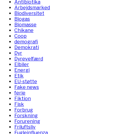
Antibiotika
Arbejdsmarked
Biodiversitet
Biogas
Biomasse
Chikane
Coop
demografi
Demokrati
Dyr
Dyrevelfærd
Elbiler
Energi
Etik
EU-støtte
Fake news
ferie
Fiktion
Fisk
Forbrug
Forskning
Forurening
Friluftsliv
Fugleinfluenza