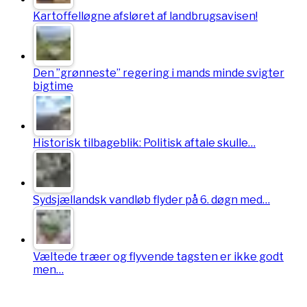
Kartoffelløgne afsløret af landbrugsavisen!
Den ”grønneste” regering i mands minde svigter
bigtime
Historisk tilbageblik: Politisk aftale skulle…
Sydsjællandsk vandløb flyder på 6. døgn med…
Væltede træer og flyvende tagsten er ikke godt
men…