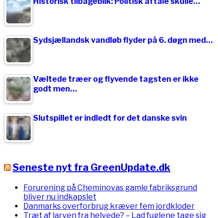
Historisk tilbageblik: Politisk aftale skulle…
Sydsjællandsk vandløb flyder på 6. døgn med…
Væltede træer og flyvende tagsten er ikke
godt men…
Slutspillet er indledt for det danske svin
Seneste nyt fra GreenUpdate.dk
Forurening på Cheminovas gamle fabriksgrund
bliver nu indkapslet
Danmarks overforbrug kræver fem jordkloder
Træt af larven fra helvede? – Lad fuglene tage sig