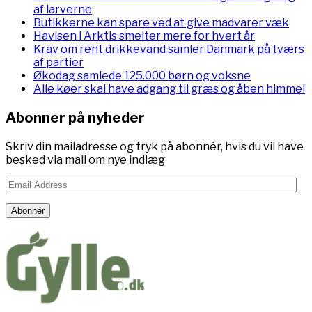
af larverne
Butikkerne kan spare ved at give madvarer væk
Havisen i Arktis smelter mere for hvert år
Krav om rent drikkevand samler Danmark på tværs
af partier
Økodag samlede 125.000 børn og voksne
Alle køer skal have adgang til græs og åben himmel
Abonner på nyheder
Skriv din mailadresse og tryk på abonnér, hvis du vil have
besked via mail om nye indlæg
Email
Address
Abonnér