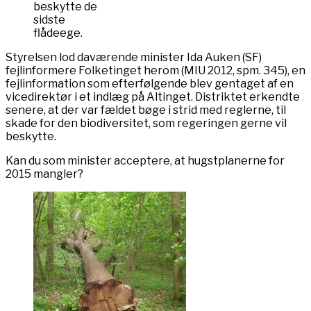
beskytte de
sidste
flådeege.
Styrelsen lod daværende minister Ida Auken (SF)
fejlinformere Folketinget herom (MIU 2012, spm. 345), en
fejlinformation som efterfølgende blev gentaget af en
vicedirektør i et indlæg på Altinget. Distriktet erkendte
senere, at der var fældet bøge i strid med reglerne, til
skade for den biodiversitet, som regeringen gerne vil
beskytte.
Kan du som minister acceptere, at hugstplanerne for
2015 mangler?