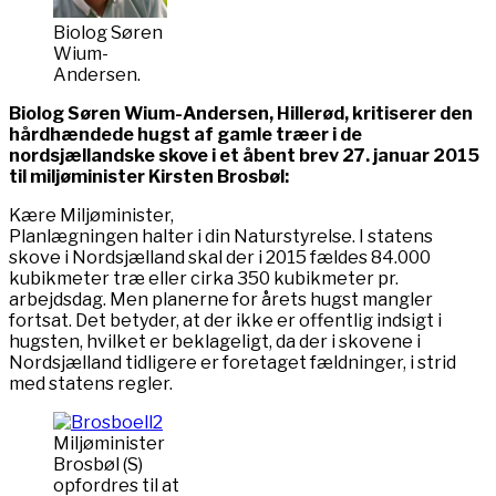
Biolog Søren
Wium-
Andersen.
Biolog Søren Wium-Andersen, Hillerød, kritiserer den
hårdhændede hugst af gamle træer i de
nordsjællandske skove i et åbent brev 27. januar 2015
til miljøminister Kirsten Brosbøl:
Kære Miljøminister,
Planlægningen halter i din Naturstyrelse. I statens
skove i Nordsjælland skal der i 2015 fældes 84.000
kubikmeter træ eller cirka 350 kubikmeter pr.
arbejdsdag. Men planerne for årets hugst mangler
fortsat. Det betyder, at der ikke er offentlig indsigt i
hugsten, hvilket er beklageligt, da der i skovene i
Nordsjælland tidligere er foretaget fældninger, i strid
med statens regler.
Miljøminister
Brosbøl (S)
opfordres til at