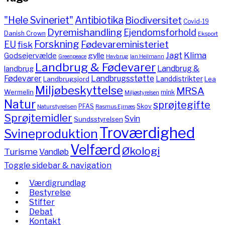
"Hele Svineriet"
Antibiotika
Biodiversitet
Covid-19
Dyremishandling
Ejendomsforhold
Danish Crown
Eksport
Forskning
Fødevareministeriet
EU
fisk
Jagt
Klima
gylle
Godsejervælde
Havbrug
Greenpeace
Ian Heilmann
Landbrug & Fødevarer
Landbrug &
landbrug
Fødevarer
Landbrugsstøtte
Landdistrikter
Landbrugsjord
Lea
Miljøbeskyttelse
MRSA
Wermelin
mink
Miljøstyrelsen
Natur
sprøjtegifte
PFAS
Skov
Naturstyrelsen
Rasmus Ejrnæs
Sprøjtemidler
Svin
Sundsstyrelsen
Troværdighed
Svineproduktion
Velfærd
Økologi
Turisme
Vandløb
Toggle sidebar & navigation
Værdigrundlag
Bestyrelse
Stifter
Debat
Kontakt