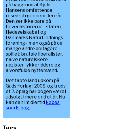
på baggrund af Kjeld
Hansens omfattende
research gennem flere år.
Den ser ikke bare på
hovedaktørerne - staten,
Hedeselskabet og
Danmarks Naturfrednings-
forening - men også på de
mange andre deltagere i
spillet: brutale liberalister,
naive naturelskere,
nazister, lykkeriddere og
alvorsfulde nyttemænd.
Det tabte land udkom på
Gads Forlag i 2008, og trods
et 2. oplag har bogen været
udsolgt i mere end et år. Nu
kan den imidlertid
købes
som E-bog.
Tags