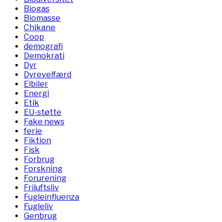
Biogas
Biomasse
Chikane
Coop
demografi
Demokrati
Dyr
Dyrevelfærd
Elbiler
Energi
Etik
EU-støtte
Fake news
ferie
Fiktion
Fisk
Forbrug
Forskning
Forurening
Friluftsliv
Fugleinfluenza
Fugleliv
Genbrug