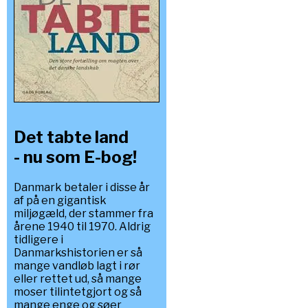
Det tabte land
- nu som E-bog!
Danmark betaler i disse år
af på en gigantisk
miljøgæld, der stammer fra
årene 1940 til 1970. Aldrig
tidligere i
Danmarkshistorien er så
mange vandløb lagt i rør
eller rettet ud, så mange
moser tilintetgjort og så
mange enge og søer