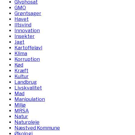
Glyphosat
GMO
Grøntsager
Havet
Iltsvind
Innovation
Insekter
Jagt
Kartoffelavl
Klima
Korruption
Kød
Kræft
Kultur
Landbrug
Livskvalitet
Mad
Manipulation
Miljø
MRSA
Natur
Naturpleje
Næstved Kommune
Økologi