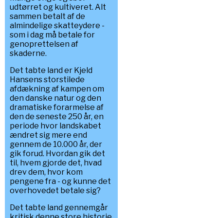
udtørret og kultiveret. Alt
sammen betalt af de
almindelige skatteydere -
som i dag må betale for
genoprettelsen af
skaderne.
Det tabte land er Kjeld
Hansens storstilede
afdækning af kampen om
den danske natur og den
dramatiske forarmelse af
den de seneste 250 år, en
periode hvor landskabet
ændret sig mere end
gennem de 10.000 år, der
gik forud. Hvordan gik det
til, hvem gjorde det, hvad
drev dem, hvor kom
pengene fra - og kunne det
overhovedet betale sig?
Det tabte land gennemgår
kritisk denne store historie