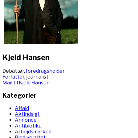
Kjeld Hansen
Debattør,
foredragsholder
Forfatter
, journalist
Mail til Kjeld Hansen
Kategorier
Affald
Aktindsigt
Annonce
Antibiotika
Arbejdsmarked
Biodiversitet