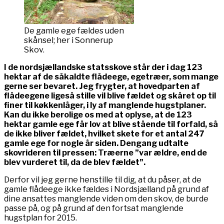
De gamle ege fældes uden
skånsel; her i Sonnerup
Skov.
I de nordsjællandske statsskove står der i dag 123
hektar af de såkaldte flådeege, egetræer, som mange
gerne ser bevaret. Jeg frygter, at hovedparten af
flådeegene ligeså stille vil blive fældet og skåret op til
finer til køkkenlåger, i ly af manglende hugstplaner.
Kan du ikke berolige os med at oplyse, at de 123
hektar gamle ege får lov at blive stående til forfald, så
de ikke bliver fældet, hvilket skete for et antal 247
gamle ege for nogle år siden. Dengang udtalte
skovrideren til pressen: Træerne ”var ældre, end de
blev vurderet til, da de blev fældet”.
Derfor vil jeg gerne henstille til dig, at du påser, at de
gamle flådeege ikke fældes i Nordsjælland på grund af
dine ansattes manglende viden om den skov, de burde
passe på, og på grund af den fortsat manglende
hugstplan for 2015.