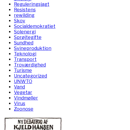
Reguleringsjagt
Resistens
rewilding
Skov
Socialdemokratiet
Solenergi
Sprøjtegifte
Sundhed
Svineproduktion
Teknologi
Transport
Troværdighed
Turisme
Uncategorized
UNWTO
Vand
Vegetar
Vindmøller
Virus
Zoonose