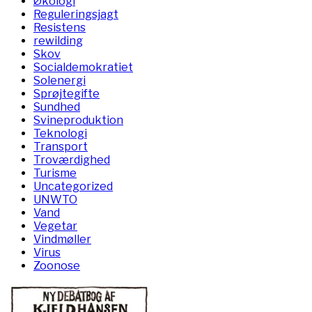
Økologi
Reguleringsjagt
Resistens
rewilding
Skov
Socialdemokratiet
Solenergi
Sprøjtegifte
Sundhed
Svineproduktion
Teknologi
Transport
Troværdighed
Turisme
Uncategorized
UNWTO
Vand
Vegetar
Vindmøller
Virus
Zoonose