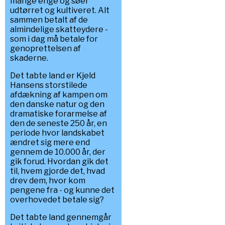
mange enge og søer
udtørret og kultiveret. Alt
sammen betalt af de
almindelige skatteydere -
som i dag må betale for
genoprettelsen af
skaderne.
Det tabte land er Kjeld
Hansens storstilede
afdækning af kampen om
den danske natur og den
dramatiske forarmelse af
den de seneste 250 år, en
periode hvor landskabet
ændret sig mere end
gennem de 10.000 år, der
gik forud. Hvordan gik det
til, hvem gjorde det, hvad
drev dem, hvor kom
pengene fra - og kunne det
overhovedet betale sig?
Det tabte land gennemgår