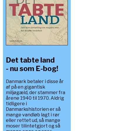
Det tabte land
- nu som E-bog!
Danmark betaler i disse år
af på en gigantisk
miljøgæld, der stammer fra
årene 1940 til 1970. Aldrig
tidligere i
Danmarkshistorien er så
mange vandløb lagt i rør
eller rettet ud, så mange
moser tilintetgjort og så