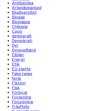
Antibiotika
Arbejdsmarked
Biodiversitet
Biogas
Biomasse
Chikane
Coop
demografi
Demokrati
Dyr
Dyrevelfærd
Elbiler
Energi
Etik
EU-støtte
Fake news
ferie
Fiktion
Fisk
Forbrug
Forskning
Forurening
Friluftsliv