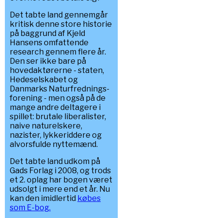
Det tabte land gennemgår
kritisk denne store historie
på baggrund af Kjeld
Hansens omfattende
research gennem flere år.
Den ser ikke bare på
hovedaktørerne - staten,
Hedeselskabet og
Danmarks Naturfrednings-
forening - men også på de
mange andre deltagere i
spillet: brutale liberalister,
naive naturelskere,
nazister, lykkeriddere og
alvorsfulde nyttemænd.
Det tabte land udkom på
Gads Forlag i 2008, og trods
et 2. oplag har bogen været
udsolgt i mere end et år. Nu
kan den imidlertid
købes
som E-bog.