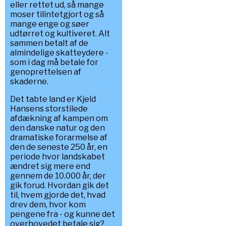
eller rettet ud, så mange
moser tilintetgjort og så
mange enge og søer
udtørret og kultiveret. Alt
sammen betalt af de
almindelige skatteydere -
som i dag må betale for
genoprettelsen af
skaderne.
Det tabte land er Kjeld
Hansens storstilede
afdækning af kampen om
den danske natur og den
dramatiske forarmelse af
den de seneste 250 år, en
periode hvor landskabet
ændret sig mere end
gennem de 10.000 år, der
gik forud. Hvordan gik det
til, hvem gjorde det, hvad
drev dem, hvor kom
pengene fra - og kunne det
overhovedet betale sig?