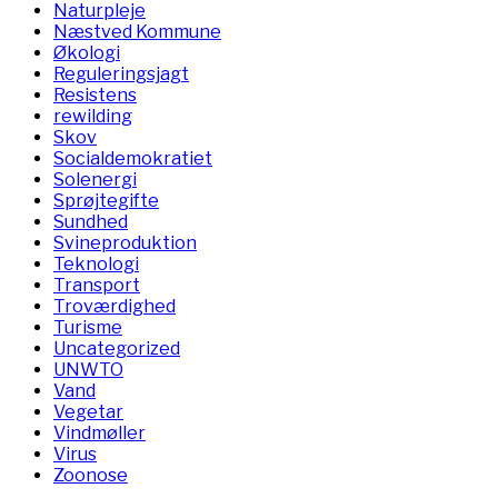
Naturpleje
Næstved Kommune
Økologi
Reguleringsjagt
Resistens
rewilding
Skov
Socialdemokratiet
Solenergi
Sprøjtegifte
Sundhed
Svineproduktion
Teknologi
Transport
Troværdighed
Turisme
Uncategorized
UNWTO
Vand
Vegetar
Vindmøller
Virus
Zoonose