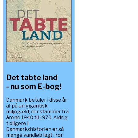
Det tabte land
- nu som E-bog!
Danmark betaler i disse år
af på en gigantisk
miljøgæld, der stammer fra
årene 1940 til 1970. Aldrig
tidligere i
Danmarkshistorien er så
mange vandløb lagt i rør