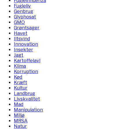
Fugleinfluenza
Fugleliv
Genbrug
Glyphosat
GMO
Grøntsager
Havet
Iltsvind
Innovation
Insekter
Jagt
Kartoffelavl
Klima
Korruption
Kød
Kræft
Kultur
Landbrug
Livskvalitet
Mad
Manipulation
Miljø
MRSA
Natur