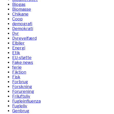
Biogas
Biomasse
Chikane
Coop
demografi
Demokrati
Dyr
Dyrevelfærd
Elbiler
Energi
Etik
EU-støtte
Fake news
ferie
Fiktion
Fisk
Forbrug
Forskning
Forurening
Friluftsliv
Fugleinfluenza
Fugleliv
Genbrug