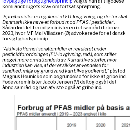
lovpligtige forsigtighedsprincip
valgte han at tilgodese
kemilandbrugets krav om fortsat sprøjtning.
’Sprøjtemidler er reguleret af EU-lovgivning, og derfor skal
Danmark ikke have et forbud mod PFAS i pesticider’.
Sådan lød det fra miljøministeren i et samråd i februar
2023, hvor MF Mai Villadsen (Ø) advokerede for et dansk
forsigtighedsprincip.
“Aktivstofferne i sprøjtemidler er reguleret under
pesticidforordningen (EU-lovgivning, red.), som stiller
meget mere omfattende krav. Kun aktive stoffer, hvor
industrien kan vise, at der er sikker anvendelse for
sundhed, miljø og grundvand kan blive godkendt,”
påstod
Magnus Heunicke som begrundelse for ikke at gribe ind.
Fødevareminister Jacob Jensen (V) deltog også i det
åbne samråd, og han afviste også at gribe ind.