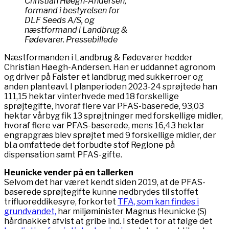
Christian Høegh-Andersen,
formand i bestyrelsen for
DLF Seeds A/S, og
næstformand i Landbrug &
Fødevarer. Pressebillede
Næstformanden i Landbrug & Fødevarer hedder
Christian Høegh-Andersen. Han er uddannet agronom
og driver på Falster et landbrug med sukkerroer og
anden planteavl. I planperioden 2023-24 sprøjtede han
111,15 hektar vinterhvede med 18 forskellige
sprøjtegifte, hvoraf flere var PFAS-baserede, 93,03
hektar vårbyg fik 13 sprøjtninger med forskellige midler,
hvoraf flere var PFAS-baserede, mens 16,43 hektar
engrapgræs blev sprøjtet med 9 forskellige midler, der
bl.a omfattede det forbudte stof Reglone på
dispensation samt PFAS-gifte.
Heunicke vender på en tallerken
Selvom det har været kendt siden 2019, at de PFAS-
baserede sprøjtegifte kunne nedbrydes til stoffet
trifluoreddikesyre, forkortet
TFA, som kan findes i
grundvandet,
har miljøminister Magnus Heunicke (S)
hårdnakket afvist at gribe ind. I stedet for at følge det