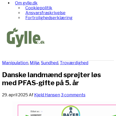
Om gylle.dk
Cookiepolitik
Ansvarsfraskrivelse
Fortrolighedserklæring
Manipulation
,
Miljø
,
Sundhed
,
Troværdighed
Danske landmænd sprøjter løs
med PFAS-gifte på 5. år
29. april 2025
Af
Kjeld Hansen
3 comments