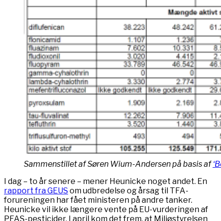
Sammenstillet af Søren Wium-Andersen på basis af
‘B
I dag – to år senere – mener Heunicke noget andet. En
rapport fra GEUS
om udbredelse og årsag til TFA-
forureningen har fået ministeren på andre tanker.
Heunicke vil ikke længere vente på EU-vurderingen af
PFAS-pesticider. I april kom det frem, at Miljøstyrelsen