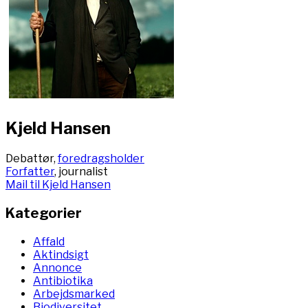
Kjeld Hansen
Debattør,
foredragsholder
Forfatter
, journalist
Mail til Kjeld Hansen
Kategorier
Affald
Aktindsigt
Annonce
Antibiotika
Arbejdsmarked
Biodiversitet