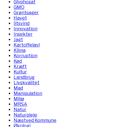
Glyphosat
GMO
Grøntsager
Havet
Iltsvind
Innovation
Insekter
Jagt
Kartoffelavl
Klima
Korruption
Kød
Kræft
Kultur
Landbrug
Livskvalitet
Mad
Manipulation
Miljø
MRSA
Natur
Naturpleje
Næstved Kommune
Økologi