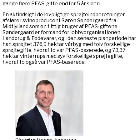
gange flere PFAS-gifte end for 5 år siden.
En aktindsigt i de lovpligtige sprøjteindberetninger
afslører svineproducent Søren Søndergaard fra
Midtjylland som en flittig bruger af PFAS-giftene.
Søndergaard er formand for lobbyorganisationen
Landbrug & Fødevarer, og i den seneste planperiode har
han sprøjtet 376,9 hektar vårbyg med tolv forskellige
sprøjtegifte, hvoraf to var PFAS-baserede, og 73,37
hektar vinterraps med syv forskellige sprøjtegifte,
hvoraf to også var PFAS-baserede.