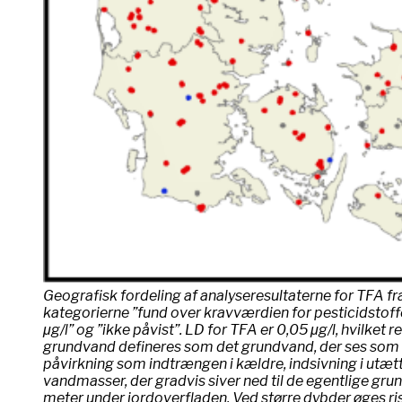
Geografisk fordeling af analyseresultaterne for TFA f
kategorierne ”fund over kravværdien for pesticidstoff
μg/l” og ”ikke påvist”. LD for TFA er 0,05 μg/l, hvilket
grundvand defineres som det grundvand, der ses som 
påvirkning som indtrængen i kældre, indsivning i utætt
vandmasser, der gradvis siver ned til de egentlige g
meter under jordoverfladen. Ved større dybder øges ri