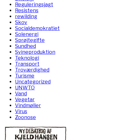
Reguleringsjagt
Resistens
rewilding
Skov
Socialdemokratiet
Solenergi
Sprøjtegifte
Sundhed
Svineproduktion
Teknologi
Transport
Troværdighed
Turisme
Uncategorized
UNWTO
Vand
Vegetar
Vindmøller
Virus
Zoonose