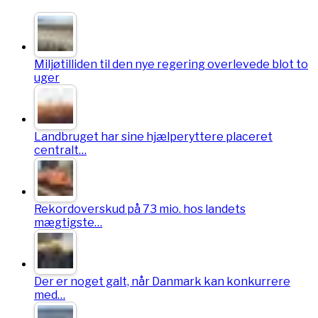
Miljøtilliden til den nye regering overlevede blot to
uger
Landbruget har sine hjælperyttere placeret
centralt…
Rekordoverskud på 73 mio. hos landets
mægtigste…
Der er noget galt, når Danmark kan konkurrere
med…