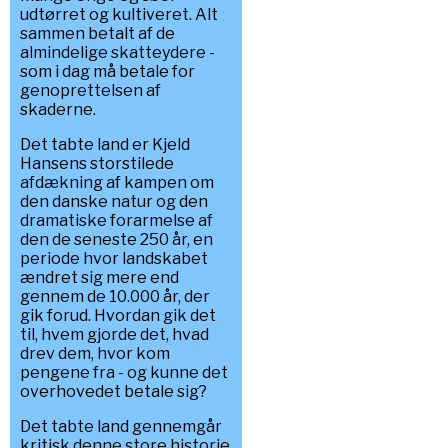
udtørret og kultiveret. Alt
sammen betalt af de
almindelige skatteydere -
som i dag må betale for
genoprettelsen af
skaderne.
Det tabte land er Kjeld
Hansens storstilede
afdækning af kampen om
den danske natur og den
dramatiske forarmelse af
den de seneste 250 år, en
periode hvor landskabet
ændret sig mere end
gennem de 10.000 år, der
gik forud. Hvordan gik det
til, hvem gjorde det, hvad
drev dem, hvor kom
pengene fra - og kunne det
overhovedet betale sig?
Det tabte land gennemgår
kritisk denne store historie