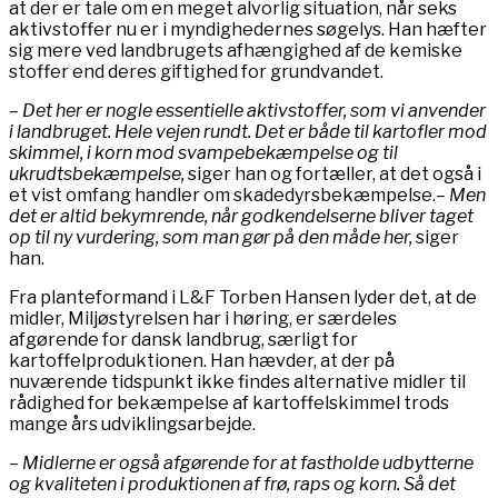
at der er tale om en meget alvorlig situation, når seks
aktivstoffer nu er i myndighedernes søgelys. Han hæfter
sig mere ved landbrugets afhængighed af de kemiske
stoffer end deres giftighed for grundvandet.
– Det her er nogle essentielle aktivstoffer, som vi anvender
i landbruget. Hele vejen rundt. Det er både til kartofler mod
skimmel, i korn mod svampebekæmpelse og til
ukrudtsbekæmpelse,
siger han og fortæller, at det også i
et vist omfang handler om skadedyrsbekæmpelse.
– Men
det er altid bekymrende, når godkendelserne bliver taget
op til ny vurdering, som man gør på den måde her,
siger
han.
Fra planteformand i L&F Torben Hansen lyder det, at de
midler, Miljøstyrelsen har i høring, er særdeles
afgørende for dansk landbrug, særligt for
kartoffelproduktionen. Han hævder, at der på
nuværende tidspunkt ikke findes alternative midler til
rådighed for bekæmpelse af kartoffelskimmel trods
mange års udviklingsarbejde.
– Midlerne er også afgørende for at fastholde udbytterne
og kvaliteten i produktionen af frø, raps og korn. Så det