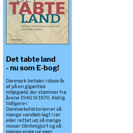
Det tabte land
- nu som E-bog!
Danmark betaler i disse år
af på en gigantisk
miljøgæld, der stammer fra
årene 1940 til 1970. Aldrig
tidligere i
Danmarkshistorien er så
mange vandløb lagt i rør
eller rettet ud, så mange
moser tilintetgjort og så
mange enge og søer