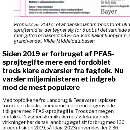
Propulse SE 250 er et af danske landmænds foretruk
sprøjtemidler, der tegner sig for 5 pct. af det samlede 
men giften er baseret på PFAS-kemikaliet fluopyram,
grundvandet. Kilde: MIddeldatabasen
Siden 2019 er forbruget af PFAS-
sprøjtegifte mere end fordoblet
trods klare advarsler fra fagfolk. Nu
varsler miljøministeren et indgreb
mod de mest populære
Med topfolkene fra Landbrug & Fødevarer i spidsen
forurener danske landmænd mere end nogensinde
tidligere med PFAS-sprøjtegifte. Trods den megen
omtale af ’evighedskemikaliernes’ ødelæggende
virkninger har dansk landbrug øget sit forbrug med 136
procent siden 2019, så i dag (2023) anvendes der 2,36