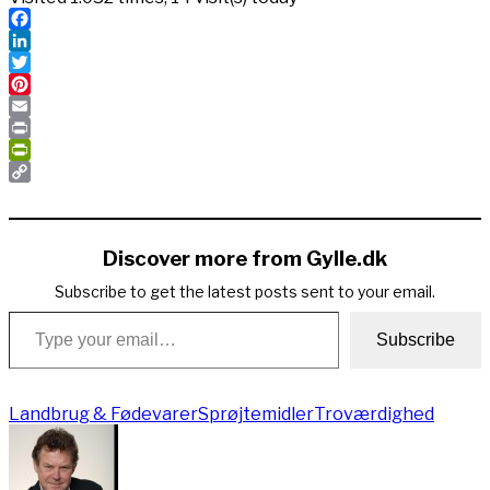
Facebook
LinkedIn
Twitter
Pinterest
Email
Print
PrintFriendly
Copy
Link
Discover more from Gylle.dk
Subscribe to get the latest posts sent to your email.
Type your email…
Subscribe
Landbrug & Fødevarer
Sprøjtemidler
Troværdighed