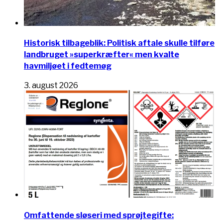
Historisk tilbageblik: Politisk aftale skulle tilføre
landbruget »superkræfter« men kvalte
havmiljøet i fedtemøg
3. august 2026
Omfattende sløseri med sprøjtegifte: