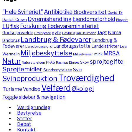
"Hele Svineriet"
Antibiotika
Biodiversitet
Covid-19
Dyremishandling
Ejendomsforhold
Danish Crown
Eksport
Forskning
Fødevareministeriet
EU
fisk
Jagt
Klima
gylle
Godsejervælde
Havbrug
Greenpeace
Ian Heilmann
Landbrug & Fødevarer
Landbrug &
landbrug
Fødevarer
Landbrugsstøtte
Landdistrikter
Landbrugsjord
Lea
Miljøbeskyttelse
MRSA
Wermelin
mink
Miljøstyrelsen
Natur
sprøjtegifte
PFAS
Skov
Naturstyrelsen
Rasmus Ejrnæs
Sprøjtemidler
Svin
Sundsstyrelsen
Troværdighed
Svineproduktion
Velfærd
Økologi
Turisme
Vandløb
Toggle sidebar & navigation
Værdigrundlag
Bestyrelse
Stifter
Debat
Kontakt