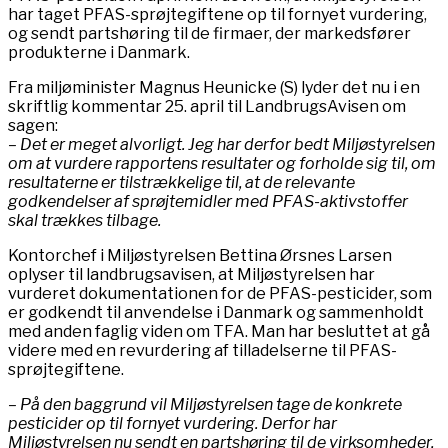
har taget PFAS-sprøjtegiftene op til fornyet vurdering,
og sendt partshøring til de firmaer, der markedsfører
produkterne i Danmark.
Fra miljøminister Magnus Heunicke (S) lyder det nu i en
skriftlig kommentar 25. april til LandbrugsAvisen om
sagen:
– Det er meget alvorligt. Jeg har derfor bedt Miljøstyrelsen
om at vurdere rapportens resultater og forholde sig til, om
resultaterne er tilstrækkelige til, at de relevante
godkendelser af sprøjtemidler med PFAS-aktivstoffer
skal trækkes tilbage.
Kontorchef i Miljøstyrelsen Bettina Ørsnes Larsen
oplyser til landbrugsavisen, at Miljøstyrelsen har
vurderet dokumentationen for de PFAS-pesticider, som
er godkendt til anvendelse i Danmark og sammenholdt
med anden faglig viden om TFA. Man har besluttet at gå
videre med en revurdering af tilladelserne til PFAS-
sprøjtegiftene.
– På den baggrund vil Miljøstyrelsen tage de konkrete
pesticider op til fornyet vurdering. Derfor har
Miljøstyrelsen nu sendt en partshøring til de virksomheder,