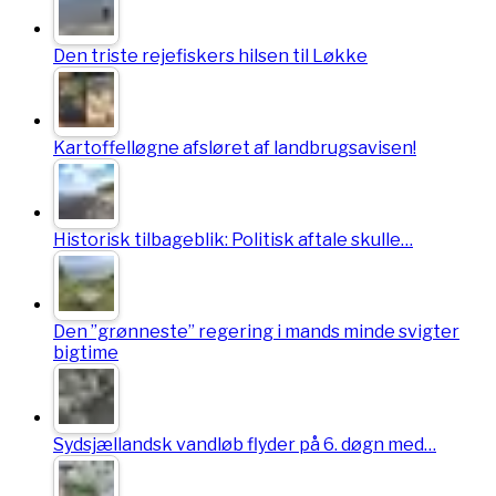
Den triste rejefiskers hilsen til Løkke
Kartoffelløgne afsløret af landbrugsavisen!
Historisk tilbageblik: Politisk aftale skulle…
Den ”grønneste” regering i mands minde svigter
bigtime
Sydsjællandsk vandløb flyder på 6. døgn med…