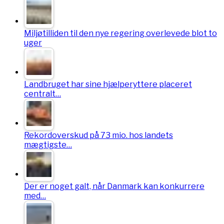
Miljøtilliden til den nye regering overlevede blot to
uger
Landbruget har sine hjælperyttere placeret
centralt…
Rekordoverskud på 73 mio. hos landets
mægtigste…
Der er noget galt, når Danmark kan konkurrere
med…