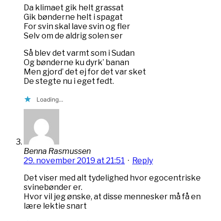
Da klimaet gik helt grassat
Gik bønderne helt i spagat
For svin skal lave svin og fler
Selv om de aldrig solen ser
Så blev det varmt som i Sudan
Og bønderne ku dyrk’ banan
Men gjord’ det ej for det var sket
De stegte nu i eget fedt.
Loading...
Benna Rasmussen
29. november 2019 at 21:51
·
Reply
Det viser med alt tydelighed hvor egocentriske
svinebønder er.
Hvor vil jeg ønske, at disse mennesker må få en
lære lektie snart