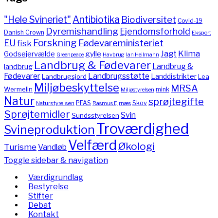
"Hele Svineriet"
Antibiotika
Biodiversitet
Covid-19
Dyremishandling
Ejendomsforhold
Danish Crown
Eksport
Forskning
Fødevareministeriet
EU
fisk
Jagt
Klima
gylle
Godsejervælde
Havbrug
Greenpeace
Ian Heilmann
Landbrug & Fødevarer
Landbrug &
landbrug
Fødevarer
Landbrugsstøtte
Landdistrikter
Landbrugsjord
Lea
Miljøbeskyttelse
MRSA
Wermelin
mink
Miljøstyrelsen
Natur
sprøjtegifte
PFAS
Skov
Naturstyrelsen
Rasmus Ejrnæs
Sprøjtemidler
Svin
Sundsstyrelsen
Troværdighed
Svineproduktion
Velfærd
Økologi
Turisme
Vandløb
Toggle sidebar & navigation
Værdigrundlag
Bestyrelse
Stifter
Debat
Kontakt