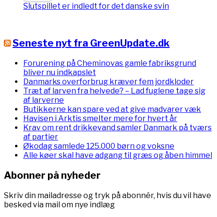
Slutspillet er indledt for det danske svin
Seneste nyt fra GreenUpdate.dk
Forurening på Cheminovas gamle fabriksgrund
bliver nu indkapslet
Danmarks overforbrug kræver fem jordkloder
Træt af larven fra helvede? – Lad fuglene tage sig
af larverne
Butikkerne kan spare ved at give madvarer væk
Havisen i Arktis smelter mere for hvert år
Krav om rent drikkevand samler Danmark på tværs
af partier
Økodag samlede 125.000 børn og voksne
Alle køer skal have adgang til græs og åben himmel
Abonner på nyheder
Skriv din mailadresse og tryk på abonnér, hvis du vil have
besked via mail om nye indlæg