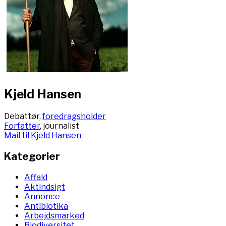
Kjeld Hansen
Debattør,
foredragsholder
Forfatter
, journalist
Mail til Kjeld Hansen
Kategorier
Affald
Aktindsigt
Annonce
Antibiotika
Arbejdsmarked
Biodiversitet