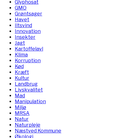
Glyphosat
GMO
Grøntsager
Havet
Iltsvind
Innovation
Insekter
Jagt
Kartoffelavl
Klima
Korruption
Kød
Kræft
Kultur
Landbrug
Livskvalitet
Mad
Manipulation
Miljø
MRSA
Natur
Naturpleje
Næstved Kommune
Økologi