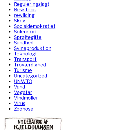
Reguleringsjagt
Resistens
rewilding
Skov
Socialdemokratiet
Solenergi
Sprøjtegifte
Sundhed
Svineproduktion
Teknologi
Transport
Troværdighed
Turisme
Uncategorized
UNWTO
Vand
Vegetar
Vindmøller
Virus
Zoonose