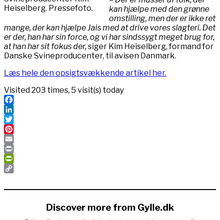
Heiselberg. Pressefoto.
kan hjælpe med den grønne
omstilling, men der er ikke ret
mange, der kan hjælpe Jais med at drive vores slagteri. Det
er der, han har sin force, og vi har sindssygt meget brug for,
at han har sit fokus der,
siger Kim Heiselberg, formand for
Danske Svineproducenter, til avisen Danmark.
Læs hele den opsigtsvækkende artikel her.
Visited 203 times, 5 visit(s) today
Facebook
LinkedIn
Twitter
Pinterest
Email
Print
PrintFriendly
Copy
Link
Discover more from Gylle.dk