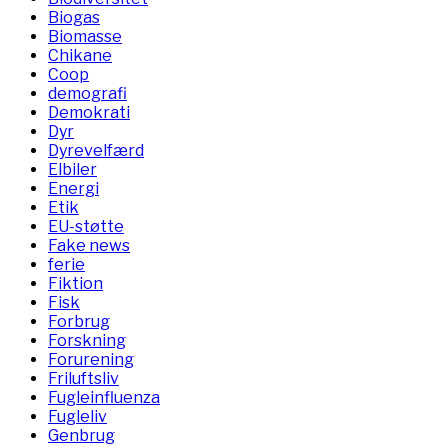
Biogas
Biomasse
Chikane
Coop
demografi
Demokrati
Dyr
Dyrevelfærd
Elbiler
Energi
Etik
EU-støtte
Fake news
ferie
Fiktion
Fisk
Forbrug
Forskning
Forurening
Friluftsliv
Fugleinfluenza
Fugleliv
Genbrug