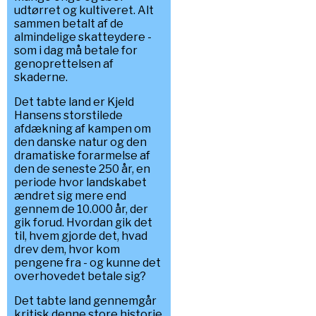
udtørret og kultiveret. Alt
sammen betalt af de
almindelige skatteydere -
som i dag må betale for
genoprettelsen af
skaderne.
Det tabte land er Kjeld
Hansens storstilede
afdækning af kampen om
den danske natur og den
dramatiske forarmelse af
den de seneste 250 år, en
periode hvor landskabet
ændret sig mere end
gennem de 10.000 år, der
gik forud. Hvordan gik det
til, hvem gjorde det, hvad
drev dem, hvor kom
pengene fra - og kunne det
overhovedet betale sig?
Det tabte land gennemgår
kritisk denne store historie