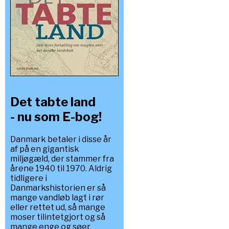
Det tabte land
- nu som E-bog!
Danmark betaler i disse år
af på en gigantisk
miljøgæld, der stammer fra
årene 1940 til 1970. Aldrig
tidligere i
Danmarkshistorien er så
mange vandløb lagt i rør
eller rettet ud, så mange
moser tilintetgjort og så
mange enge og søer