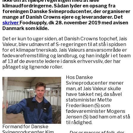
Ikke om at hjælpe regeringen med at løse
klimaudfordringerne. Sådan lyder en opsang fra
foreningen Danske Svineproducenter, der organiserer
mange af Danish Crowns ejere og leverandører. Det
skriver
Foodsupply, dk 28. november 2019 med avisen
Danmark som kilde.
Det er kun to uger siden, at Danish Crowns topchef, Jais
Valeur, blev udnævnt af S-regeringen til at stå i spidsen
for et klimapartnerskab. Jais Valeurs ansvarsområde er
fødevarefremstilling og landbrug, og han indgår i et team
af 13 af de øverste ledere i dansk erhvervsliv, der har
påtaget sig lignende roller.
Hos Danske
Svineproducenter mener
man, at Jais Valeur skulle
have takket nej, da såvel
statsminister Mette
Frederiksen (S) som
fødevareminister Mogens
Jensen (S) bad ham om at stå
til rådighed.
Formand for Danske
Svineproducenter Kim
– Der er masser af folk, der