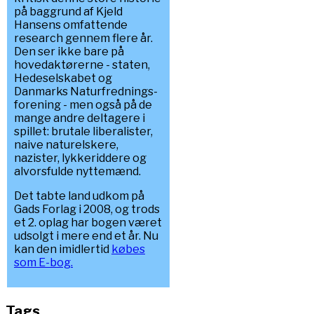
på baggrund af Kjeld
Hansens omfattende
research gennem flere år.
Den ser ikke bare på
hovedaktørerne - staten,
Hedeselskabet og
Danmarks Naturfrednings-
forening - men også på de
mange andre deltagere i
spillet: brutale liberalister,
naive naturelskere,
nazister, lykkeriddere og
alvorsfulde nyttemænd.
Det tabte land udkom på
Gads Forlag i 2008, og trods
et 2. oplag har bogen været
udsolgt i mere end et år. Nu
kan den imidlertid
købes
som E-bog.
Tags