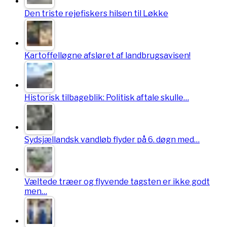
Den triste rejefiskers hilsen til Løkke
Kartoffelløgne afsløret af landbrugsavisen!
Historisk tilbageblik: Politisk aftale skulle…
Sydsjællandsk vandløb flyder på 6. døgn med…
Væltede træer og flyvende tagsten er ikke godt
men…