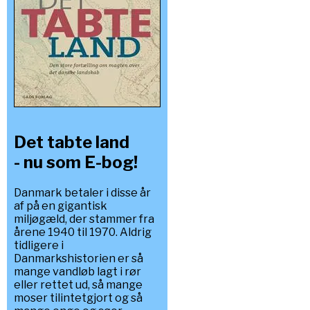
Det tabte land
- nu som E-bog!
Danmark betaler i disse år
af på en gigantisk
miljøgæld, der stammer fra
årene 1940 til 1970. Aldrig
tidligere i
Danmarkshistorien er så
mange vandløb lagt i rør
eller rettet ud, så mange
moser tilintetgjort og så