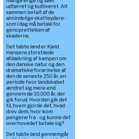
mange enge og søer
udtørret og kultiveret. Alt
sammen betalt af de
almindelige skatteydere -
som i dag må betale for
genoprettelsen af
skaderne.
Det tabte land er Kjeld
Hansens storstilede
afdækning af kampen om
den danske natur og den
dramatiske forarmelse af
den de seneste 250 år, en
periode hvor landskabet
ændret sig mere end
gennem de 10.000 år, der
gik forud. Hvordan gik det
til, hvem gjorde det, hvad
drev dem, hvor kom
pengene fra - og kunne det
overhovedet betale sig?
Det tabte land gennemgår