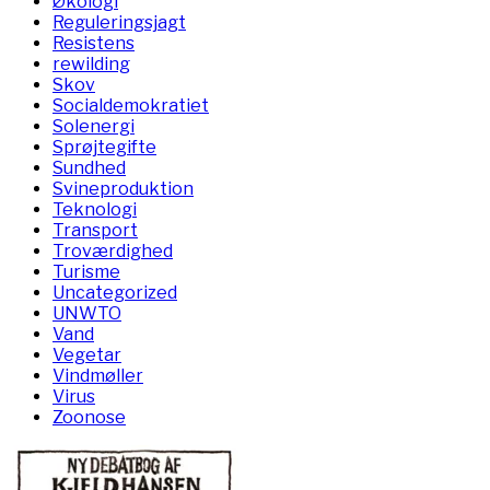
Økologi
Reguleringsjagt
Resistens
rewilding
Skov
Socialdemokratiet
Solenergi
Sprøjtegifte
Sundhed
Svineproduktion
Teknologi
Transport
Troværdighed
Turisme
Uncategorized
UNWTO
Vand
Vegetar
Vindmøller
Virus
Zoonose