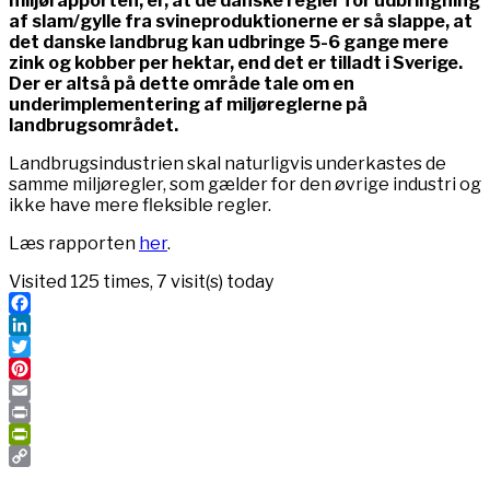
miljørapporten, er, at de danske regler for udbringning
af slam/gylle fra svineproduktionerne er så slappe, at
det danske landbrug kan udbringe 5-6 gange mere
zink og kobber per hektar, end det er tilladt i Sverige.
Der er altså på dette område tale om en
underimplementering af miljøreglerne på
landbrugsområdet.
Landbrugsindustrien skal naturligvis underkastes de
samme miljøregler, som gælder for den øvrige industri og
ikke have mere fleksible regler.
Læs rapporten
her
.
Visited 125 times, 7 visit(s) today
Facebook
LinkedIn
Twitter
Pinterest
Email
Print
PrintFriendly
Copy