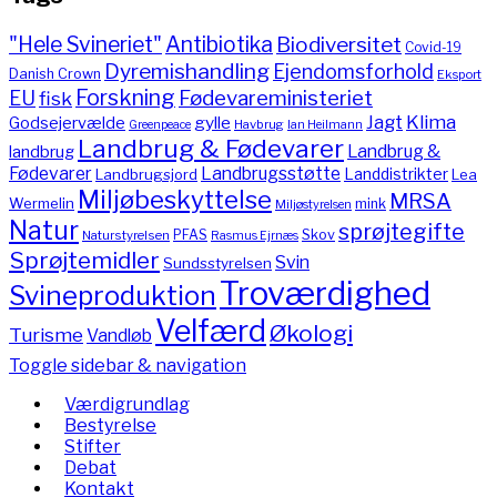
"Hele Svineriet"
Antibiotika
Biodiversitet
Covid-19
Dyremishandling
Ejendomsforhold
Danish Crown
Eksport
Forskning
Fødevareministeriet
EU
fisk
Jagt
Klima
gylle
Godsejervælde
Havbrug
Greenpeace
Ian Heilmann
Landbrug & Fødevarer
Landbrug &
landbrug
Fødevarer
Landbrugsstøtte
Landdistrikter
Landbrugsjord
Lea
Miljøbeskyttelse
MRSA
Wermelin
mink
Miljøstyrelsen
Natur
sprøjtegifte
PFAS
Skov
Naturstyrelsen
Rasmus Ejrnæs
Sprøjtemidler
Svin
Sundsstyrelsen
Troværdighed
Svineproduktion
Velfærd
Økologi
Turisme
Vandløb
Toggle sidebar & navigation
Værdigrundlag
Bestyrelse
Stifter
Debat
Kontakt