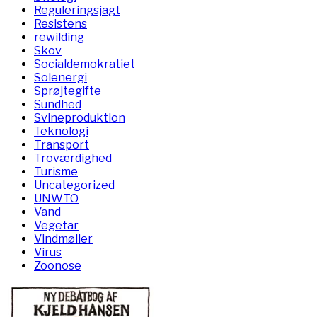
Reguleringsjagt
Resistens
rewilding
Skov
Socialdemokratiet
Solenergi
Sprøjtegifte
Sundhed
Svineproduktion
Teknologi
Transport
Troværdighed
Turisme
Uncategorized
UNWTO
Vand
Vegetar
Vindmøller
Virus
Zoonose