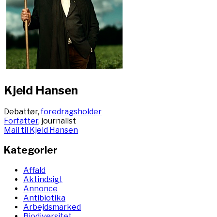
Kjeld Hansen
Debattør,
foredragsholder
Forfatter
, journalist
Mail til Kjeld Hansen
Kategorier
Affald
Aktindsigt
Annonce
Antibiotika
Arbejdsmarked
Biodiversitet