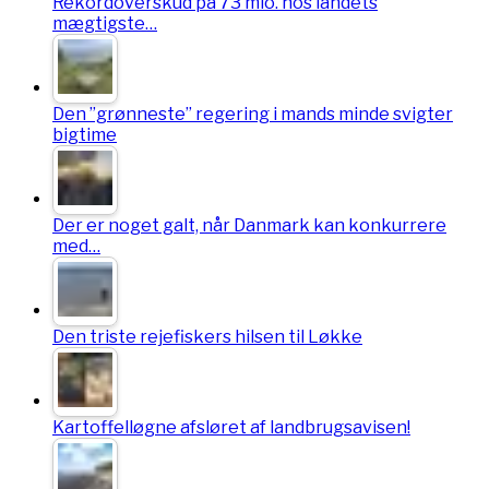
Rekordoverskud på 73 mio. hos landets
mægtigste…
Den ”grønneste” regering i mands minde svigter
bigtime
Der er noget galt, når Danmark kan konkurrere
med…
Den triste rejefiskers hilsen til Løkke
Kartoffelløgne afsløret af landbrugsavisen!