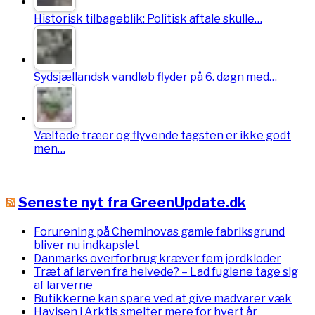
Historisk tilbageblik: Politisk aftale skulle…
Sydsjællandsk vandløb flyder på 6. døgn med…
Væltede træer og flyvende tagsten er ikke godt
men…
Seneste nyt fra GreenUpdate.dk
Forurening på Cheminovas gamle fabriksgrund
bliver nu indkapslet
Danmarks overforbrug kræver fem jordkloder
Træt af larven fra helvede? – Lad fuglene tage sig
af larverne
Butikkerne kan spare ved at give madvarer væk
Havisen i Arktis smelter mere for hvert år