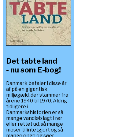
Det tabte land
- nu som E-bog!
Danmark betaler i disse år
af på en gigantisk
miljøgæld, der stammer fra
årene 1940 til 1970. Aldrig
tidligere i
Danmarkshistorien er så
mange vandløb lagt i rør
eller rettet ud, så mange
moser tilintetgjort og så
mange enge og søer