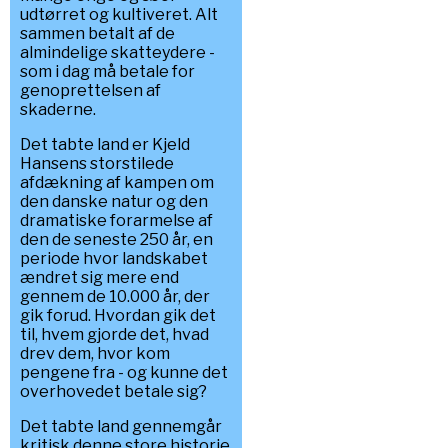
udtørret og kultiveret. Alt
sammen betalt af de
almindelige skatteydere -
som i dag må betale for
genoprettelsen af
skaderne.
Det tabte land er Kjeld
Hansens storstilede
afdækning af kampen om
den danske natur og den
dramatiske forarmelse af
den de seneste 250 år, en
periode hvor landskabet
ændret sig mere end
gennem de 10.000 år, der
gik forud. Hvordan gik det
til, hvem gjorde det, hvad
drev dem, hvor kom
pengene fra - og kunne det
overhovedet betale sig?
Det tabte land gennemgår
kritisk denne store historie