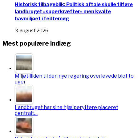
Historisk tilbageblik: Politisk aftale skulle tilføre
landbruget »superkræfter« men kvalte
havmiljøet i fedtemøg
3. august 2026
Mest populære indlæg
Miljøtilliden til den nye regering overlevede blot to
uger
Landbruget har sine hjælperyttere placeret
centralt…