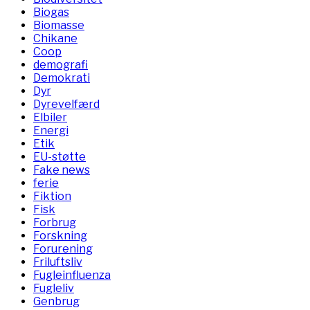
Biogas
Biomasse
Chikane
Coop
demografi
Demokrati
Dyr
Dyrevelfærd
Elbiler
Energi
Etik
EU-støtte
Fake news
ferie
Fiktion
Fisk
Forbrug
Forskning
Forurening
Friluftsliv
Fugleinfluenza
Fugleliv
Genbrug