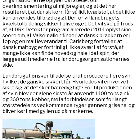
Organisationerne oplyser os i stedet om
overimplementering af miljøregler, og at det har
resulteret i, at dansk korn får så lidt kvælstof, at det ikke
kan anvendes til brød og øl. Derfor vil landbrugets
kvælstoftildeling sikkert blive øget. Det vil ske på trods
af, at DR’s Detektor program allerede i 2014 oplyst sine
seere om, at Valsemøllen finder, at dansk brødkorn er i
top og en maltleverandør til Carlsberg fortæller, at
dansk maltbyg er fortrinligt. Ikke svært at forstå, at
mange ikke kan finde hoved og hale i det spin, der
lægges ud i medierne fra landbrugsorganisationernes
side.
Landbruget ønsker tilladelse til at producere flere svin,
hvilket de ganske sikkert får. Hvorledes vil erhvervet
sikre sig, at det sker bæredygtigt? For til produktionen
af svin blev der alene sidste år anvendt 1400 tons zink
og 360 tons kobber, metalforbindelser, som for langt
størstedelens vedkommende ryger gennem grisene, og
bliver kørt med gyllen ud på markerne.