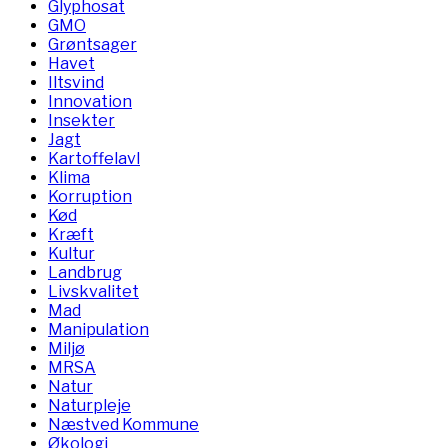
Glyphosat
GMO
Grøntsager
Havet
Iltsvind
Innovation
Insekter
Jagt
Kartoffelavl
Klima
Korruption
Kød
Kræft
Kultur
Landbrug
Livskvalitet
Mad
Manipulation
Miljø
MRSA
Natur
Naturpleje
Næstved Kommune
Økologi