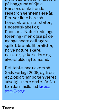
på baggrund af Kjeld
Hansens omfattende
research gennem flere år.
Den ser ikke bare på
hovedaktørerne - staten,
Hedeselskabet og
Danmarks Naturfrednings-
forening - men også på de
mange andre deltagere i
spillet: brutale liberalister,
naive naturelskere,
nazister, lykkeriddere og
alvorsfulde nyttemænd.
Det tabte land udkom på
Gads Forlag i 2008, og trods
et 2. oplag har bogen været
udsolgt i mere end et år. Nu
kan den imidlertid
købes
som E-bog.
Tags