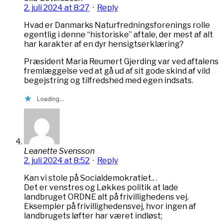
2. juli 2024 at 8:27
·
Reply
Hvad er Danmarks Naturfredningsforenings rolle
egentlig i denne “historiske” aftale, der mest af alt
har karakter af en dyr hensigtserklæring?
Præsident Maria Reumert Gjerding var ved aftalens
fremlæggelse ved at gå ud af sit gode skind af vild
begejstring og tilfredshed med egen indsats.
Loading...
Leanette Svensson
2. juli 2024 at 8:52
·
Reply
Kan vi stole på Socialdemokratiet.. .
Det er venstres og Løkkes politik at lade
landbruget ORDNE alt på frivillighedens vej.
Eksempler på frivillighedensvej, hvor ingen af
landbrugets løfter har været indløst;