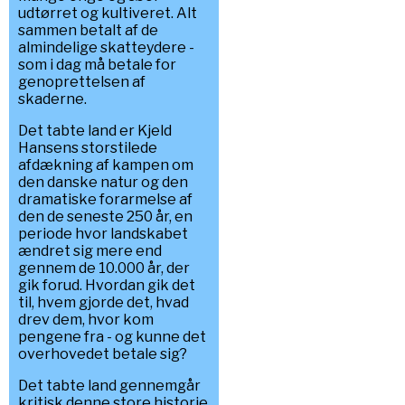
udtørret og kultiveret. Alt
sammen betalt af de
almindelige skatteydere -
som i dag må betale for
genoprettelsen af
skaderne.
Det tabte land er Kjeld
Hansens storstilede
afdækning af kampen om
den danske natur og den
dramatiske forarmelse af
den de seneste 250 år, en
periode hvor landskabet
ændret sig mere end
gennem de 10.000 år, der
gik forud. Hvordan gik det
til, hvem gjorde det, hvad
drev dem, hvor kom
pengene fra - og kunne det
overhovedet betale sig?
Det tabte land gennemgår
kritisk denne store historie