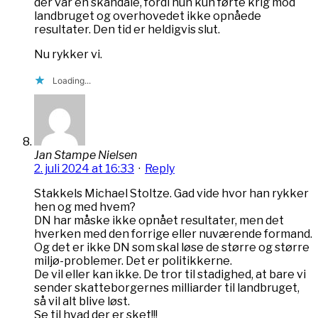
der var en skandale, fordi hun kun førte krig mod
landbruget og overhovedet ikke opnåede
resultater. Den tid er heldigvis slut.
Nu rykker vi.
Loading...
Jan Stampe Nielsen
2. juli 2024 at 16:33
·
Reply
Stakkels Michael Stoltze. Gad vide hvor han rykker
hen og med hvem?
DN har måske ikke opnået resultater, men det
hverken med den forrige eller nuværende formand.
Og det er ikke DN som skal løse de større og større
miljø-problemer. Det er politikkerne.
De vil eller kan ikke. De tror til stadighed, at bare vi
sender skatteborgernes milliarder til landbruget,
så vil alt blive løst.
Se til hvad der er sket!!!