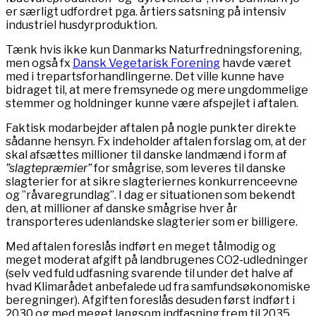
er særligt udfordret pga. årtiers satsning på intensiv
industriel husdyrproduktion.
Tænk hvis ikke kun Danmarks Naturfredningsforening,
men også fx
Dansk Vegetarisk Forening
havde været
med i trepartsforhandlingerne. Det ville kunne have
bidraget til, at mere fremsynede og mere ungdommelige
stemmer og holdninger kunne være afspejlet i aftalen.
Faktisk modarbejder aftalen på nogle punkter direkte
sådanne hensyn. Fx indeholder aftalen forslag om, at der
skal afsættes millioner til danske landmænd i form af
”slagtepræmier”
for smågrise, som leveres til danske
slagterier for at sikre slagteriernes konkurrenceevne
og ”råvaregrundlag”. I dag er situationen som bekendt
den, at millioner af danske smågrise hver år
transporteres udenlandske slagterier som er billigere.
Med aftalen foreslås indført en meget tålmodig og
meget moderat afgift på landbrugenes CO2-udledninger
(selv ved fuld udfasning svarende til under det halve af
hvad Klimarådet anbefalede ud fra samfundsøkonomiske
beregninger). Afgiften foreslås desuden først indført i
2030 og med meget langsom indfasning frem til 2035.