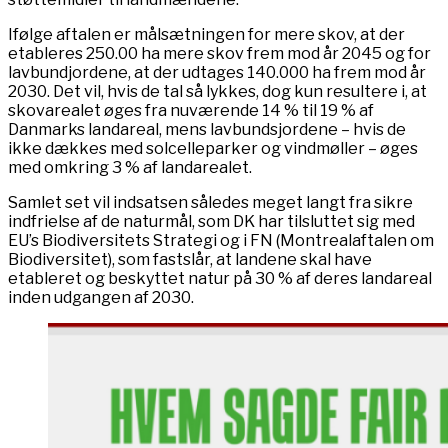
Ifølge aftalen er målsætningen for mere skov, at der
etableres 250.00 ha mere skov frem mod år 2045 og for
lavbundjordene, at der udtages 140.000 ha frem mod år
2030. Det vil, hvis de tal så lykkes, dog kun resultere i, at
skovarealet øges fra nuværende 14 % til 19 % af
Danmarks landareal, mens lavbundsjordene – hvis de
ikke dækkes med solcelleparker og vindmøller – øges
med omkring 3 % af landarealet.
Samlet set vil indsatsen således meget langt fra sikre
indfrielse af de naturmål, som DK har tilsluttet sig med
EU’s Biodiversitets Strategi og i FN (Montrealaftalen om
Biodiversitet), som fastslår, at landene skal have
etableret og beskyttet natur på 30 % af deres landareal
inden udgangen af 2030.