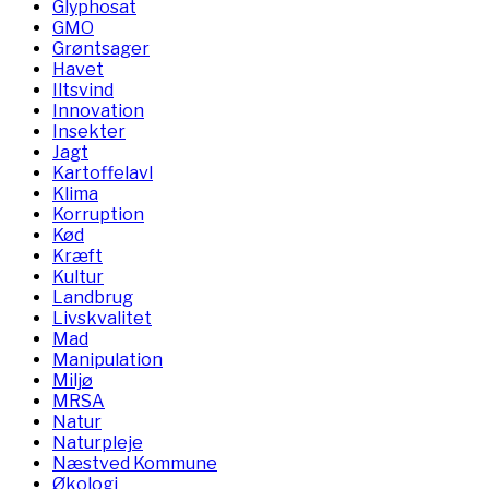
Glyphosat
GMO
Grøntsager
Havet
Iltsvind
Innovation
Insekter
Jagt
Kartoffelavl
Klima
Korruption
Kød
Kræft
Kultur
Landbrug
Livskvalitet
Mad
Manipulation
Miljø
MRSA
Natur
Naturpleje
Næstved Kommune
Økologi