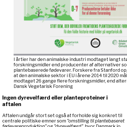
I årtier har den animalske industri modtaget langt st
forskningsmidler end producenter af alternativer so
plantebaserede fødevarer. Forskere fra Stanford opgjo
at den animalske sektor i EU i årene 2014 til 2020 mål
modtaget 26 gange flere forskningsmidler, end altern
Dansk Vegetarisk Forening
Ingen dyrevelfærd eller planteproteiner i
aftalen
Aftalen undgår stort set også at forholde sig konkret til
centrale politiske emner som
”omstilling til plantebaseret
fødevareproduktion”
og
”dyrevelfærd”
, hvor Danmark jo