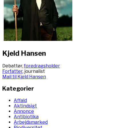
Kjeld Hansen
Debattør,
foredragsholder
Forfatter
, journalist
Mail til Kjeld Hansen
Kategorier
Affald
Aktindsigt
Annonce
Antibiotika
Arbejdsmarked
Biodiversitet