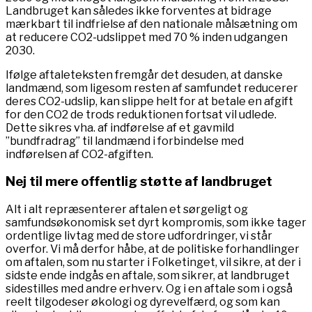
Landbruget kan således ikke forventes at bidrage
mærkbart til indfrielse af den nationale målsætning om
at reducere CO2-udslippet med 70 % inden udgangen
2030.
Ifølge aftaleteksten fremgår det desuden, at danske
landmænd, som ligesom resten af samfundet reducerer
deres CO2-udslip, kan slippe helt for at betale en afgift
for den CO2 de trods reduktionen fortsat vil udlede.
Dette sikres vha. af indførelse af et gavmild
”bundfradrag” til landmænd i forbindelse med
indførelsen af CO2-afgiften.
Nej til mere offentlig støtte af landbruget
Alt i alt repræsenterer aftalen et sørgeligt og
samfundsøkonomisk set dyrt kompromis, som ikke tager
ordentlige livtag med de store udfordringer, vi står
overfor. Vi må derfor håbe, at de politiske forhandlinger
om aftalen, som nu starter i Folketinget, vil sikre, at der i
sidste ende indgås en aftale, som sikrer, at landbruget
sidestilles med andre erhverv. Og i en aftale som i også
reelt tilgodeser økologi og dyrevelfærd, og som kan