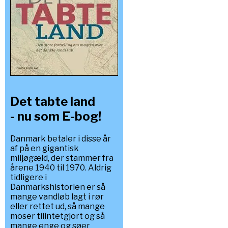
Det tabte land
- nu som E-bog!
Danmark betaler i disse år
af på en gigantisk
miljøgæld, der stammer fra
årene 1940 til 1970. Aldrig
tidligere i
Danmarkshistorien er så
mange vandløb lagt i rør
eller rettet ud, så mange
moser tilintetgjort og så
mange enge og søer