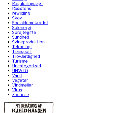
Reguleringsjagt
Resistens
rewilding
Skov
Socialdemokratiet
Solenergi
Sprøjtegifte
Sundhed
Svineproduktion
Teknologi
Transport
Troværdighed
Turisme
Uncategorized
UNWTO
Vand
Vegetar
Vindmøller
Virus
Zoonose