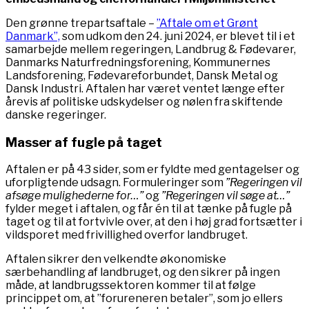
Den grønne trepartsaftale –
”Aftale om et Grønt
Danmark”,
som udkom den 24. juni 2024, er blevet til i et
samarbejde mellem regeringen, Landbrug & Fødevarer,
Danmarks Naturfredningsforening, Kommunernes
Landsforening, Fødevareforbundet, Dansk Metal og
Dansk Industri. Aftalen har været ventet længe efter
årevis af politiske udskydelser og nølen fra skiftende
danske regeringer.
Masser af fugle på taget
Aftalen er på 43 sider, som er fyldte med gentagelser og
uforpligtende udsagn. Formuleringer som
”Regeringen vil
afsøge mulighederne for…”
og
”Regeringen vil søge at…”
fylder meget i aftalen, og får én til at tænke på fugle på
taget og til at fortvivle over, at den i høj grad fortsætter i
vildsporet med frivillighed overfor landbruget.
Aftalen sikrer den velkendte økonomiske
særbehandling af landbruget, og den sikrer på ingen
måde, at landbrugssektoren kommer til at følge
princippet om, at ”forureneren betaler”, som jo ellers