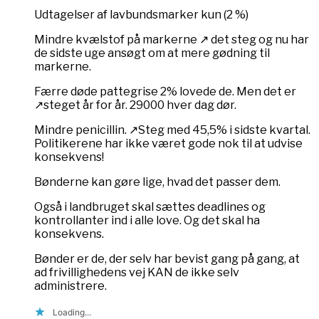
Udtagelser af lavbundsmarker kun (2 %)
Mindre kvælstof på markerne ↗️ det steg og nu har
de sidste uge ansøgt om at mere gødning til
markerne.
Færre døde pattegrise 2% lovede de. Men det er
↗️steget år for år. 29000 hver dag dør.
Mindre penicillin. ↗️Steg med 45,5% i sidste kvartal.
Politikerene har ikke været gode nok til at udvise
konsekvens!
Bønderne kan gøre lige, hvad det passer dem.
Også i landbruget skal sættes deadlines og
kontrollanter ind i alle love. Og det skal ha
konsekvens.
Bønder er de, der selv har bevist gang på gang, at
ad frivillighedens vej KAN de ikke selv
administrere.
Loading...