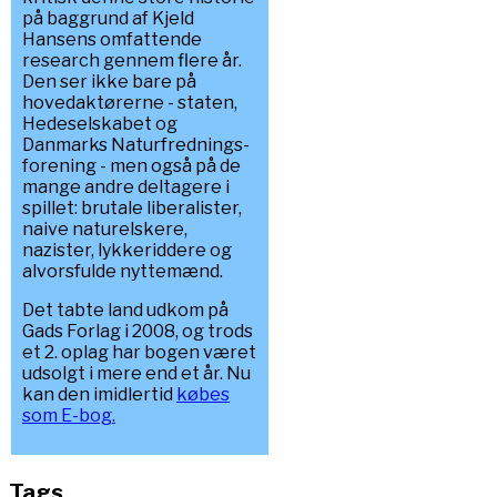
på baggrund af Kjeld
Hansens omfattende
research gennem flere år.
Den ser ikke bare på
hovedaktørerne - staten,
Hedeselskabet og
Danmarks Naturfrednings-
forening - men også på de
mange andre deltagere i
spillet: brutale liberalister,
naive naturelskere,
nazister, lykkeriddere og
alvorsfulde nyttemænd.
Det tabte land udkom på
Gads Forlag i 2008, og trods
et 2. oplag har bogen været
udsolgt i mere end et år. Nu
kan den imidlertid
købes
som E-bog.
Tags