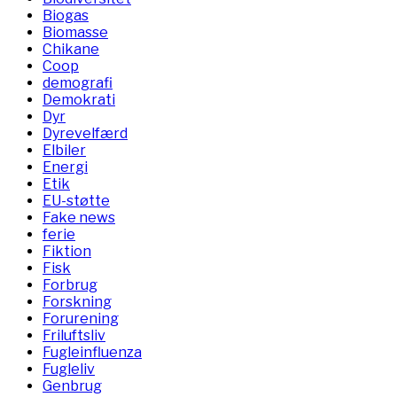
Biogas
Biomasse
Chikane
Coop
demografi
Demokrati
Dyr
Dyrevelfærd
Elbiler
Energi
Etik
EU-støtte
Fake news
ferie
Fiktion
Fisk
Forbrug
Forskning
Forurening
Friluftsliv
Fugleinfluenza
Fugleliv
Genbrug