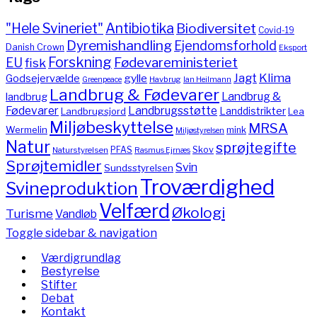
"Hele Svineriet"
Antibiotika
Biodiversitet
Covid-19
Dyremishandling
Ejendomsforhold
Danish Crown
Eksport
Forskning
Fødevareministeriet
EU
fisk
Jagt
Klima
gylle
Godsejervælde
Havbrug
Greenpeace
Ian Heilmann
Landbrug & Fødevarer
Landbrug &
landbrug
Fødevarer
Landbrugsstøtte
Landdistrikter
Landbrugsjord
Lea
Miljøbeskyttelse
MRSA
Wermelin
mink
Miljøstyrelsen
Natur
sprøjtegifte
PFAS
Skov
Naturstyrelsen
Rasmus Ejrnæs
Sprøjtemidler
Svin
Sundsstyrelsen
Troværdighed
Svineproduktion
Velfærd
Økologi
Turisme
Vandløb
Toggle sidebar & navigation
Værdigrundlag
Bestyrelse
Stifter
Debat
Kontakt