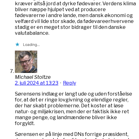
kræver altså jord at dyrke fødevarer. Verdens klima
bliver næppe hjulpet ved at producere
fødevarerne i andre lande, men dansk økonomi og
velfærd vil lide stor skade, da fødevareerhvervene
stadig er en meget stor bidrager til den danske
valutabalance.
Loading...
Michael Stoltze
2. juli 2024 at 13:23
·
Reply
Sørensens indlæg er langt ude og uden forståelse
for, at det er ringe lovgivning og elendige regler,
der har skabt problemerne. Det koster at løse
natur- og miljøkrisen, men der er faktisk ikke ret
mange penge, og landmændene bliver ikke
forgyldt.
Sørensen er på linje med DNs forrige præsident,