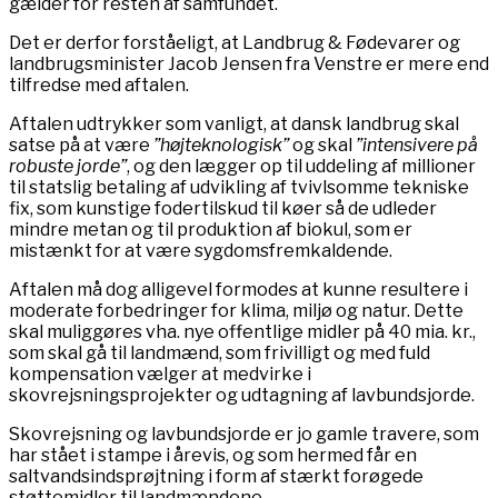
gælder for resten af samfundet.
Det er derfor forståeligt, at Landbrug & Fødevarer og
landbrugsminister Jacob Jensen fra Venstre er mere end
tilfredse med aftalen.
Aftalen udtrykker som vanligt, at dansk landbrug skal
satse på at være
”højteknologisk”
og skal
”intensivere på
robuste jorde”
, og den lægger op til uddeling af millioner
til statslig betaling af udvikling af tvivlsomme tekniske
fix, som kunstige fodertilskud til køer så de udleder
mindre metan og til produktion af biokul, som er
mistænkt for at være sygdomsfremkaldende.
Aftalen må dog alligevel formodes at kunne resultere i
moderate forbedringer for klima, miljø og natur. Dette
skal muliggøres vha. nye offentlige midler på 40 mia. kr.,
som skal gå til landmænd, som frivilligt og med fuld
kompensation vælger at medvirke i
skovrejsningsprojekter og udtagning af lavbundsjorde.
Skovrejsning og lavbundsjorde er jo gamle travere, som
har stået i stampe i årevis, og som hermed får en
saltvandsindsprøjtning i form af stærkt forøgede
støttemidler til landmændene.