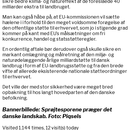
sikre bedre klima- og natureffekt af de foreslåede 40
milliarder ekstra til landbruget.
Man kan også håbe på, at EU-kommissionen vil sætte
hælene i i forhold til den meget voldsomme forøgelse af
den offentlige støtte til erhvervet, som jo i stigende grad
kommer på kant med EU’s målsætninger om fri
konkurrence, handel og statsstøtteregler.
En ordentlig aftale bør derudover også skulle sikre en
markant omlægning og målretning af den miljø- og
naturødelæggende årlige milliardstøtte til dansk
landbrug i form af EU-landbrugsstøtte og fra den brede
vifte af allerede eksisterende nationale støtteordninger
til erhvervet.
Det ville der med stor sikkerhed være meget bred
opbakning til hos langt hovedparten af den danske
befolkning.
Bannerbillede: Sprøjtesporene præger det
danske landskab. Foto: Piqsels
Visited 1.144 times, 12 visit(s) today