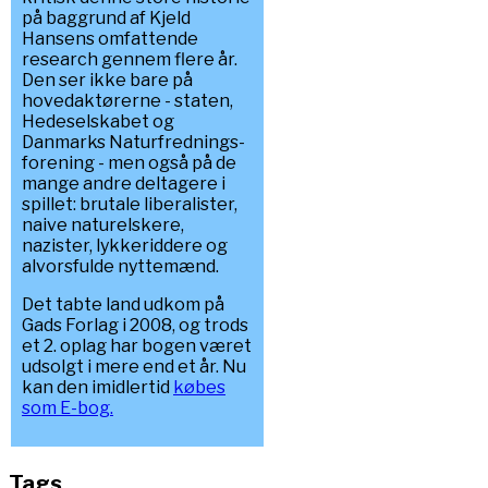
på baggrund af Kjeld
Hansens omfattende
research gennem flere år.
Den ser ikke bare på
hovedaktørerne - staten,
Hedeselskabet og
Danmarks Naturfrednings-
forening - men også på de
mange andre deltagere i
spillet: brutale liberalister,
naive naturelskere,
nazister, lykkeriddere og
alvorsfulde nyttemænd.
Det tabte land udkom på
Gads Forlag i 2008, og trods
et 2. oplag har bogen været
udsolgt i mere end et år. Nu
kan den imidlertid
købes
som E-bog.
Tags