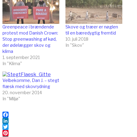
Greenpeace i brændende
Skove og træer er nøglen
protest mod Danish Crown:
til en bæredygtig fremtid
Stop greenwashing af kød,
10. juli 2018
der ødelægger skov og
In "Skov"
klima
1. september 2021
In "Klima"
Velbekomme, Dan J. – stegt
flæsk med skovrydning
20. november 2014
In "Miljø"
Facebook
LinkedIn
Twitter