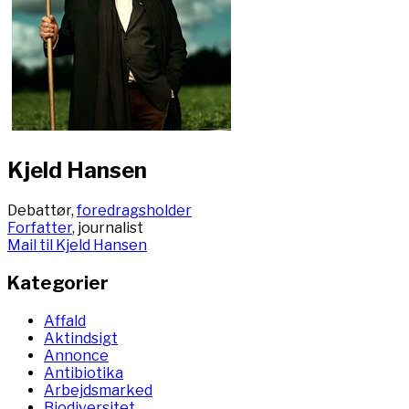
Kjeld Hansen
Debattør,
foredragsholder
Forfatter
, journalist
Mail til Kjeld Hansen
Kategorier
Affald
Aktindsigt
Annonce
Antibiotika
Arbejdsmarked
Biodiversitet