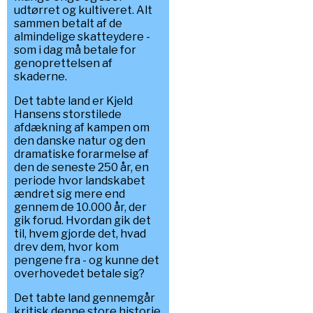
udtørret og kultiveret. Alt
sammen betalt af de
almindelige skatteydere -
som i dag må betale for
genoprettelsen af
skaderne.
Det tabte land er Kjeld
Hansens storstilede
afdækning af kampen om
den danske natur og den
dramatiske forarmelse af
den de seneste 250 år, en
periode hvor landskabet
ændret sig mere end
gennem de 10.000 år, der
gik forud. Hvordan gik det
til, hvem gjorde det, hvad
drev dem, hvor kom
pengene fra - og kunne det
overhovedet betale sig?
Det tabte land gennemgår
kritisk denne store historie