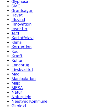
Glyphosat
GMO
Grøntsager
Havet
Iltsvind
Innovation
Insekter
Jagt
Kartoffelavl
Klima
Korruption
Kød
Kræft
Kultur
Landbrug
Livskvalitet
Mad
Manipulation
Miljø
MRSA
Natur
Naturpleje
Næstved Kommune
Økologi