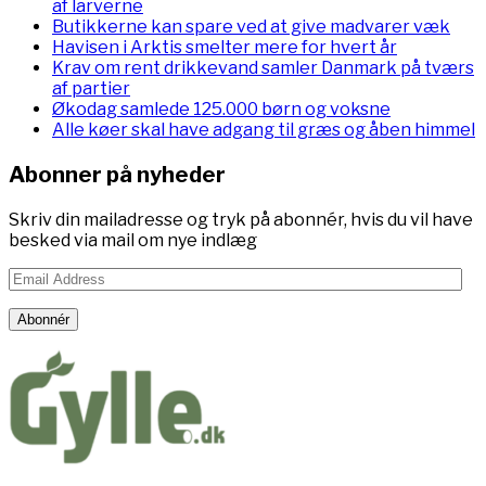
af larverne
Butikkerne kan spare ved at give madvarer væk
Havisen i Arktis smelter mere for hvert år
Krav om rent drikkevand samler Danmark på tværs
af partier
Økodag samlede 125.000 børn og voksne
Alle køer skal have adgang til græs og åben himmel
Abonner på nyheder
Skriv din mailadresse og tryk på abonnér, hvis du vil have
besked via mail om nye indlæg
Email
Address
Abonnér