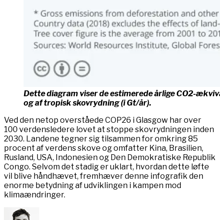
Dette diagram viser de estimerede årlige CO2-ækviv
og af tropisk skovrydning (i Gt/år).
Ved den netop overståede COP26 i Glasgow har over
100 verdensledere lovet at stoppe skovrydningen inden
2030. Landene tegner sig tilsammen for omkring 85
procent af verdens skove og omfatter Kina, Brasilien,
Rusland, USA, Indonesien og Den Demokratiske Republik
Congo. Selvom det stadig er uklart, hvordan dette løfte
vil blive håndhævet, fremhæver denne infografik den
enorme betydning af udviklingen i kampen mod
klimaændringer.