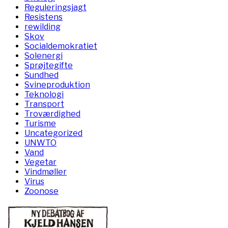
Reguleringsjagt
Resistens
rewilding
Skov
Socialdemokratiet
Solenergi
Sprøjtegifte
Sundhed
Svineproduktion
Teknologi
Transport
Troværdighed
Turisme
Uncategorized
UNWTO
Vand
Vegetar
Vindmøller
Virus
Zoonose