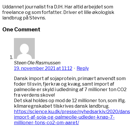
Uddannet journalist fra DJH. Har altid arbejdet som
freelance og som forfatter. Driver et lille økologisk
landbrug på Stevns.
One Comment
Steen Ole Rasmussen
19. november 2021 at 11:12
·
Reply
Dansk import af sojaprotein, primært anvendt som
foder til svin, fjerkræ og kvæg, samt import af
palmeolie er skyld i udledning af 7 millioner ton CO2
fra verdens skove!
Det skal holdes op mod de 12 millioner ton, som iflg.
klimaregnskabet tilskrives dansk landbrug.
https://science.ku.dk/presse/nyhedsarkiv/2020/dans
import-af-soja-og-palmeolie-udleder-knap-7-
millioner-tons-co2-om-aaret/