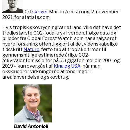
Det
skriver
Martin Armstrong, 2. november
2021, for statista.com.
Hvis tropisk skovrydning var et land, ville det have det
tredjestørste CO2-fodaftryk i verden. Ifølge data og
billeder fra Global Forest Watch, som har analyseret
nyere forskning offentliggjort af det videnskabelige
tidsskrift
Nature
, førte tab af tropiske træer til
gennemsnitlige estimerede årlige CO2-
ækvivalentemissioner på 5,3 gigaton mellem 2001 og
2019 – kun overgået af
Kina og USA
, når man
ekskluderer virkningerne af ændringer i
arealanvendelse og skovbrug.
David Antonioli