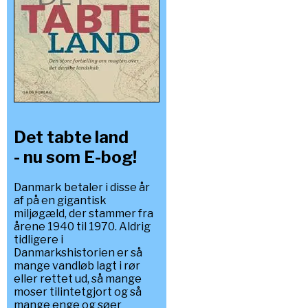
Det tabte land
- nu som E-bog!
Danmark betaler i disse år
af på en gigantisk
miljøgæld, der stammer fra
årene 1940 til 1970. Aldrig
tidligere i
Danmarkshistorien er så
mange vandløb lagt i rør
eller rettet ud, så mange
moser tilintetgjort og så
mange enge og søer