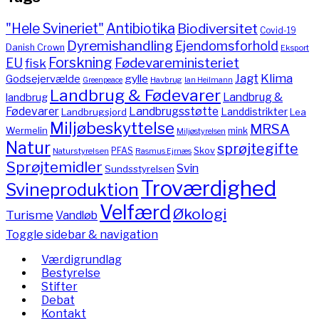
"Hele Svineriet"
Antibiotika
Biodiversitet
Covid-19
Dyremishandling
Ejendomsforhold
Danish Crown
Eksport
Forskning
Fødevareministeriet
EU
fisk
Jagt
Klima
gylle
Godsejervælde
Havbrug
Greenpeace
Ian Heilmann
Landbrug & Fødevarer
Landbrug &
landbrug
Fødevarer
Landbrugsstøtte
Landdistrikter
Landbrugsjord
Lea
Miljøbeskyttelse
MRSA
Wermelin
mink
Miljøstyrelsen
Natur
sprøjtegifte
PFAS
Skov
Naturstyrelsen
Rasmus Ejrnæs
Sprøjtemidler
Svin
Sundsstyrelsen
Troværdighed
Svineproduktion
Velfærd
Økologi
Turisme
Vandløb
Toggle sidebar & navigation
Værdigrundlag
Bestyrelse
Stifter
Debat
Kontakt