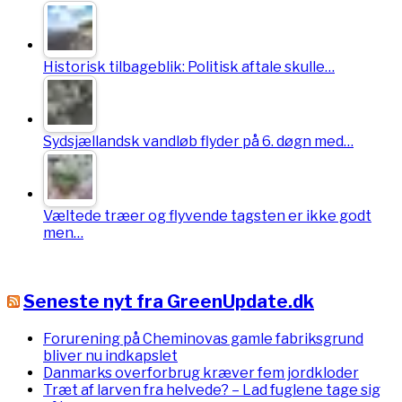
Historisk tilbageblik: Politisk aftale skulle…
Sydsjællandsk vandløb flyder på 6. døgn med…
Væltede træer og flyvende tagsten er ikke godt
men…
Seneste nyt fra GreenUpdate.dk
Forurening på Cheminovas gamle fabriksgrund
bliver nu indkapslet
Danmarks overforbrug kræver fem jordkloder
Træt af larven fra helvede? – Lad fuglene tage sig