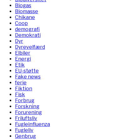
Biogas
Biomasse
Chikane
Coop
demografi
Demokrati
Dyr
Dyrevelfærd
Elbiler
Energi
Etik
EU-støtte
Fake news
ferie
Fiktion
Fisk
Forbrug
Forskning
Forurening
Friluftsliv
Fugleinfluenza
Fugleliv
Genbrug