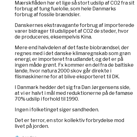
Mærskflåden har et lige så stort udslip af CO2 fra sit
forbrug af tung fuelolie, som hele Danmarks
forbrug af fossile brændsler.
Danskernes ekstravagante forbrug af importerede
varer bidrager til udslippet af CO2 de steder, hvor
de produceres, eksempelvis Kina.
Mere end halvdelen af det faste biobrændsel, der
regnes med i det danske klimaregnskab som grøn
energi, er importeret fra udlandet, og det er på
ingen måde grønt. Fx kommer en del fra de baltiske
lande, hvor natura 2000 skov går direkte i
flismaskinerne for at blive eksporteret til DK.
I Danmark hedder det sig fra Dan Jørgensens side,
at vi er halvt i mål med reduktionerne på de famøse
70% udslip i forhold til 1990.
Ingen i folketinget siger sandheden.
Det er terror, en stor kollektiv forbrydelse mod
livet på jorden.