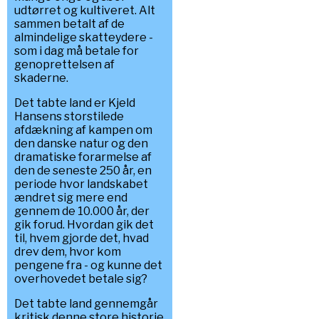
udtørret og kultiveret. Alt
sammen betalt af de
almindelige skatteydere -
som i dag må betale for
genoprettelsen af
skaderne.
Det tabte land er Kjeld
Hansens storstilede
afdækning af kampen om
den danske natur og den
dramatiske forarmelse af
den de seneste 250 år, en
periode hvor landskabet
ændret sig mere end
gennem de 10.000 år, der
gik forud. Hvordan gik det
til, hvem gjorde det, hvad
drev dem, hvor kom
pengene fra - og kunne det
overhovedet betale sig?
Det tabte land gennemgår
kritisk denne store historie