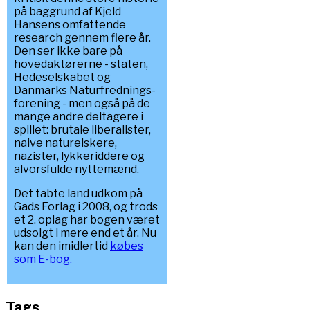
på baggrund af Kjeld
Hansens omfattende
research gennem flere år.
Den ser ikke bare på
hovedaktørerne - staten,
Hedeselskabet og
Danmarks Naturfrednings-
forening - men også på de
mange andre deltagere i
spillet: brutale liberalister,
naive naturelskere,
nazister, lykkeriddere og
alvorsfulde nyttemænd.
Det tabte land udkom på
Gads Forlag i 2008, og trods
et 2. oplag har bogen været
udsolgt i mere end et år. Nu
kan den imidlertid
købes
som E-bog.
Tags