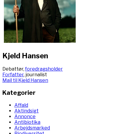
Kjeld Hansen
Debattør,
foredragsholder
Forfatter
, journalist
Mail til Kjeld Hansen
Kategorier
Affald
Aktindsigt
Annonce
Antibiotika
Arbejdsmarked
Biodiversitet