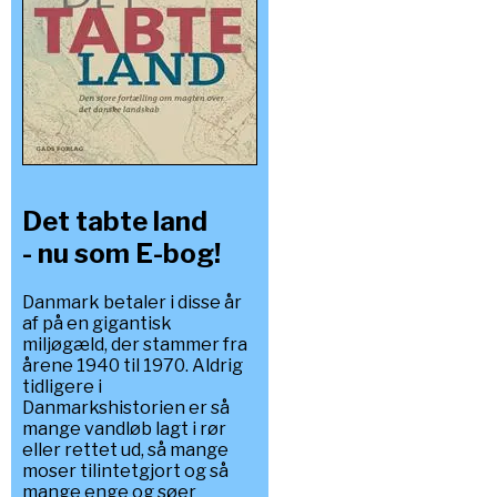
Det tabte land
- nu som E-bog!
Danmark betaler i disse år
af på en gigantisk
miljøgæld, der stammer fra
årene 1940 til 1970. Aldrig
tidligere i
Danmarkshistorien er så
mange vandløb lagt i rør
eller rettet ud, så mange
moser tilintetgjort og så
mange enge og søer