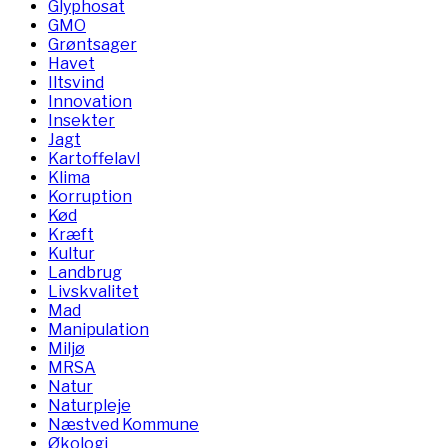
Glyphosat
GMO
Grøntsager
Havet
Iltsvind
Innovation
Insekter
Jagt
Kartoffelavl
Klima
Korruption
Kød
Kræft
Kultur
Landbrug
Livskvalitet
Mad
Manipulation
Miljø
MRSA
Natur
Naturpleje
Næstved Kommune
Økologi