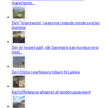
mægtigste…
Den ”grønneste” regering i mands minde svigter
bigtime
Der er noget galt, når Danmark kan konkurrere
med…
Den triste rejefiskers hilsen til Løkke
Kartoffelløgne afsløret af landbrugsavisen!