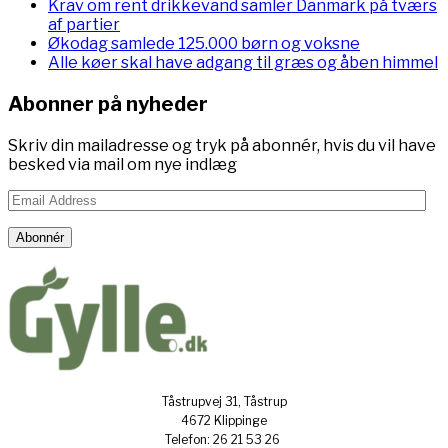
Krav om rent drikkevand samler Danmark på tværs
af partier
Økodag samlede 125.000 børn og voksne
Alle køer skal have adgang til græs og åben himmel
Abonner på nyheder
Skriv din mailadresse og tryk på abonnér, hvis du vil have
besked via mail om nye indlæg
Email
Address
Abonnér
Tåstrupvej 31, Tåstrup
4672 Klippinge
Telefon: 26 21 53 26