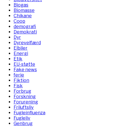
Biogas
Biomasse
Chikane
Coop
demografi
Demokrati
Dyr
Dyrevelfærd
Elbiler
Energi
Etik
EU-støtte
Fake news
ferie
Fiktion
Fisk
Forbrug
Forskning
Forurening
Friluftsliv
Fugleinfluenza
Fugleliv
Genbrug