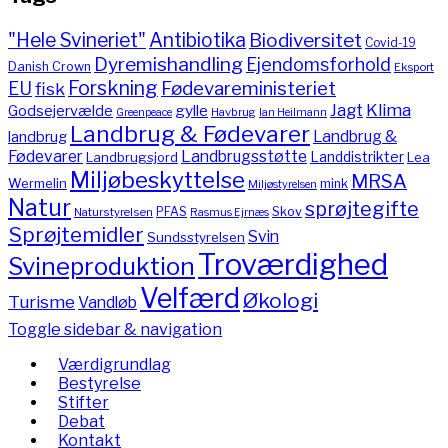
"Hele Svineriet"
Antibiotika
Biodiversitet
Covid-19
Dyremishandling
Ejendomsforhold
Danish Crown
Eksport
Forskning
Fødevareministeriet
EU
fisk
Jagt
Klima
gylle
Godsejervælde
Havbrug
Greenpeace
Ian Heilmann
Landbrug & Fødevarer
Landbrug &
landbrug
Fødevarer
Landbrugsstøtte
Landdistrikter
Landbrugsjord
Lea
Miljøbeskyttelse
MRSA
Wermelin
mink
Miljøstyrelsen
Natur
sprøjtegifte
PFAS
Skov
Naturstyrelsen
Rasmus Ejrnæs
Sprøjtemidler
Svin
Sundsstyrelsen
Troværdighed
Svineproduktion
Velfærd
Økologi
Turisme
Vandløb
Toggle sidebar & navigation
Værdigrundlag
Bestyrelse
Stifter
Debat
Kontakt