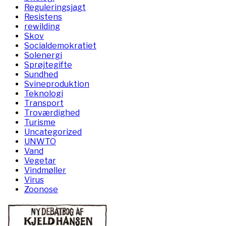
Reguleringsjagt
Resistens
rewilding
Skov
Socialdemokratiet
Solenergi
Sprøjtegifte
Sundhed
Svineproduktion
Teknologi
Transport
Troværdighed
Turisme
Uncategorized
UNWTO
Vand
Vegetar
Vindmøller
Virus
Zoonose