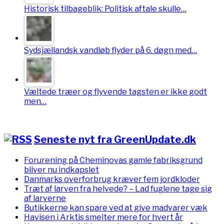
Historisk tilbageblik: Politisk aftale skulle…
Sydsjællandsk vandløb flyder på 6. døgn med…
Væltede træer og flyvende tagsten er ikke godt
men…
Seneste nyt fra GreenUpdate.dk
Forurening på Cheminovas gamle fabriksgrund
bliver nu indkapslet
Danmarks overforbrug kræver fem jordkloder
Træt af larven fra helvede? – Lad fuglene tage sig
af larverne
Butikkerne kan spare ved at give madvarer væk
Havisen i Arktis smelter mere for hvert år