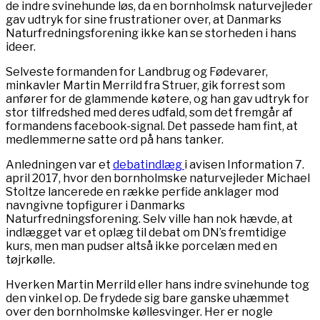
de indre svinehunde løs, da en bornholmsk naturvejleder
gav udtryk for sine frustrationer over, at Danmarks
Naturfredningsforening ikke kan se storheden i hans
ideer.
Selveste formanden for Landbrug og Fødevarer,
minkavler Martin Merrild fra Struer, gik forrest som
anfører for de glammende køtere, og han gav udtryk for
stor tilfredshed med deres udfald, som det fremgår af
formandens facebook-signal. Det passede ham fint, at
medlemmerne satte ord på hans tanker.
Anledningen var et
debatindlæg
i avisen Information 7.
april 2017, hvor den bornholmske naturvejleder Michael
Stoltze lancerede en række perfide anklager mod
navngivne topfigurer i Danmarks
Naturfredningsforening. Selv ville han nok hævde, at
indlægget var et oplæg til debat om DN’s fremtidige
kurs, men man pudser altså ikke porcelæn med en
tøjrkølle.
Hverken Martin Merrild eller hans indre svinehunde tog
den vinkel op. De frydede sig bare ganske uhæmmet
over den bornholmske køllesvinger. Her er nogle