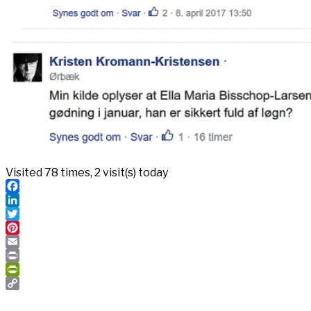
Visited 78 times, 2 visit(s) today
Facebook
LinkedIn
Twitter
Pinterest
Email
Print
PrintFriendly
Copy
Link