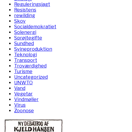
Reguleringsjagt
Resistens
rewilding
Skov
Socialdemokratiet
Solenergi
Sprøjtegifte
Sundhed
Svineproduktion
Teknologi
Transport
Troværdighed
Turisme
Uncategorized
UNWTO
Vand
Vegetar
Vindmøller
Virus
Zoonose