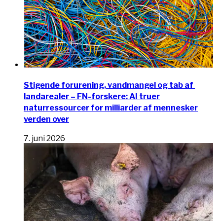
Stigende forurening, vandmangel og tab af ​​
landarealer – FN-forskere: AI truer
naturressourcer for milliarder af mennesker
verden over
7. juni 2026