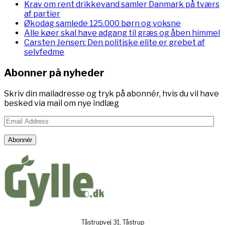
Krav om rent drikkevand samler Danmark på tværs
af partier
Økodag samlede 125.000 børn og voksne
Alle køer skal have adgang til græs og åben himmel
Carsten Jensen: Den politiske elite er grebet af
selvfedme
Abonner på nyheder
Skriv din mailadresse og tryk på abonnér, hvis du vil have
besked via mail om nye indlæg
Email
Address
Abonnér
Tåstrupvej 31, Tåstrup