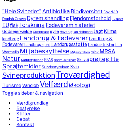
"Hele Svineriet"
Antibiotika
Biodiversitet
Covid-19
Dyremishandling
Ejendomsforhold
Danish Crown
Eksport
Forskning
Fødevareministeriet
EU
fisk
Jagt
Klima
gylle
Godsejervælde
Havbrug
Greenpeace
Ian Heilmann
Landbrug & Fødevarer
Landbrug &
landbrug
Fødevarer
Landbrugsstøtte
Landdistrikter
Landbrugsjord
Lea
Miljøbeskyttelse
MRSA
Wermelin
mink
Miljøstyrelsen
Natur
sprøjtegifte
PFAS
Skov
Naturstyrelsen
Rasmus Ejrnæs
Sprøjtemidler
Svin
Sundsstyrelsen
Troværdighed
Svineproduktion
Velfærd
Økologi
Turisme
Vandløb
Toggle sidebar & navigation
Værdigrundlag
Bestyrelse
Stifter
Debat
Kontakt