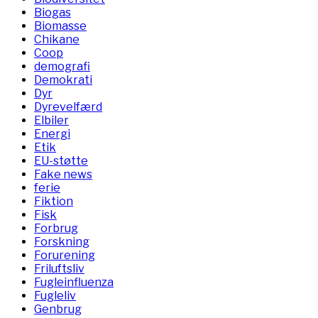
Biogas
Biomasse
Chikane
Coop
demografi
Demokrati
Dyr
Dyrevelfærd
Elbiler
Energi
Etik
EU-støtte
Fake news
ferie
Fiktion
Fisk
Forbrug
Forskning
Forurening
Friluftsliv
Fugleinfluenza
Fugleliv
Genbrug