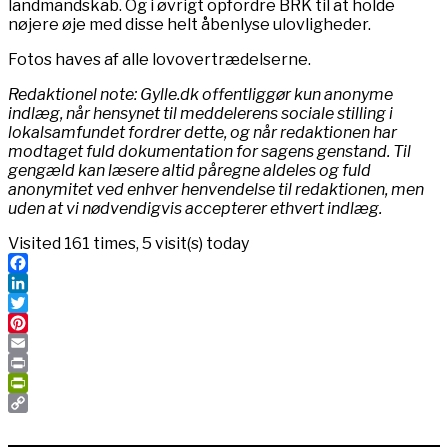
landmandskab. Og i øvrigt opfordre BRK til at holde
nøjere øje med disse helt åbenlyse ulovligheder.
Fotos haves af alle lovovertrædelserne.
Redaktionel note: Gylle.dk offentliggør kun anonyme
indlæg, når hensynet til meddelerens sociale stilling i
lokalsamfundet fordrer dette, og når redaktionen har
modtaget fuld dokumentation for sagens genstand. Til
gengæld kan læsere altid påregne aldeles og fuld
anonymitet ved enhver henvendelse til redaktionen, men
uden at vi nødvendigvis accepterer ethvert indlæg.
Visited 161 times, 5 visit(s) today
Facebook
LinkedIn
Twitter
Pinterest
Email
Print
PrintFriendly
Copy
Link