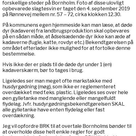
forskellige steder på Bornholm. Foto af disse ulovligt
opbevarede slagtesvin er taget den 4. september 2019
på Rønnevej mellem nr. 57 – 72, cirka klokken 12.30.
På kommunens egen hjemmeside kan man læse, at døde
dyr (kadavere) fra landbrugsproduktion skal opbevares
på en sådan måde, at ådselsædende dyr ikke kan æde af
kadaverne (fugle, katte, rovdyr etc.) Bekendtgørelsen på
området efterlader ikke mulighed for at fortolke denne
bestemmelse.
Hvis ikke der er plads til de døde dyr under 1 (en)
kadaverskærm, bør to tages i brug.
Ligeledes ser man meget ofte markstakke med
husdyrgødning (møg), som ikke er reglementeret
overdækket med f.eks. plastic. Ligeledes ses over hele
øen gylletanke med manglende eller mangelfuldt
flydelag. Jvfr. husdyrgødningsbekendtgørelsen SKAL
alle gylletanke have enten flydelag eller fast
overdækning.
Jeg vil opfordre BRK til at overtale Bornholms bønder til
at overholde disse helt enkle regler for godt