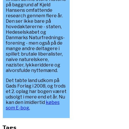
på baggrund af Kjeld
Hansens omfattende
research gennem flere år.
Den ser ikke bare på
hovedaktørerne - staten,
Hedeselskabet og
Danmarks Naturfrednings-
forening - men også på de
mange andre deltagere i
spillet: brutale liberalister,
naive naturelskere,
nazister, lykkeriddere og
alvorsfulde nyttemænd.
Det tabte land udkom på
Gads Forlag i 2008, og trods
et 2. oplag har bogen været
udsolgt i mere end et år. Nu
kan den imidlertid
købes
som E-bog.
Tags