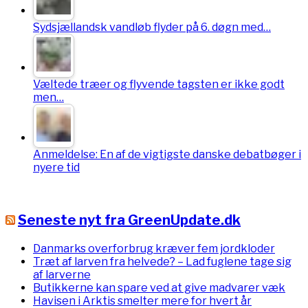
Sydsjællandsk vandløb flyder på 6. døgn med…
Væltede træer og flyvende tagsten er ikke godt
men…
Anmeldelse: En af de vigtigste danske debatbøger i
nyere tid
Seneste nyt fra GreenUpdate.dk
Danmarks overforbrug kræver fem jordkloder
Træt af larven fra helvede? – Lad fuglene tage sig
af larverne
Butikkerne kan spare ved at give madvarer væk
Havisen i Arktis smelter mere for hvert år