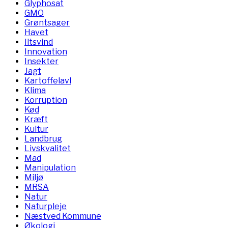
Glyphosat
GMO
Grøntsager
Havet
Iltsvind
Innovation
Insekter
Jagt
Kartoffelavl
Klima
Korruption
Kød
Kræft
Kultur
Landbrug
Livskvalitet
Mad
Manipulation
Miljø
MRSA
Natur
Naturpleje
Næstved Kommune
Økologi