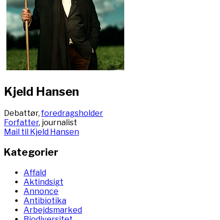
Kjeld Hansen
Debattør,
foredragsholder
Forfatter
, journalist
Mail til Kjeld Hansen
Kategorier
Affald
Aktindsigt
Annonce
Antibiotika
Arbejdsmarked
Biodiversitet