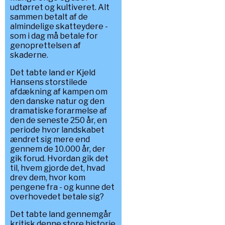
udtørret og kultiveret. Alt
sammen betalt af de
almindelige skatteydere -
som i dag må betale for
genoprettelsen af
skaderne.
Det tabte land er Kjeld
Hansens storstilede
afdækning af kampen om
den danske natur og den
dramatiske forarmelse af
den de seneste 250 år, en
periode hvor landskabet
ændret sig mere end
gennem de 10.000 år, der
gik forud. Hvordan gik det
til, hvem gjorde det, hvad
drev dem, hvor kom
pengene fra - og kunne det
overhovedet betale sig?
Det tabte land gennemgår
kritisk denne store historie