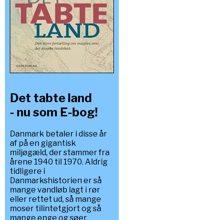
Det tabte land
- nu som E-bog!
Danmark betaler i disse år
af på en gigantisk
miljøgæld, der stammer fra
årene 1940 til 1970. Aldrig
tidligere i
Danmarkshistorien er så
mange vandløb lagt i rør
eller rettet ud, så mange
moser tilintetgjort og så
mange enge og søer