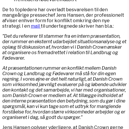
De to topledere har overladt besvarelsen til den
mangeårige pressechef Jens Hansen, der professionelt
afviser enhver form for konflikt omkring den nye
strategi. I en
mail
til undertegnede skriver han bl.a.:
”Det du refererer til stammer fra en intern præsentation,
der rummer en eksternt udarbejdet situationsanalyse og et
oplæg til diskussion af, hvordan vi i Danish Crown ønsker
at organisere os fremadrettet i relation til Landbrug og
Fødevarer.
At præsentationen rummer en konflikt mellem Danish
Crown og Landbrug og Fødevarer må stå for din egen
regning. I vores øjne er det helt naturligt, at Danish Crown
som virksomhed jævnligt evaluerer på og løbende udvikler
den kontakt og det samarbejde, vi har med organisationer,
som Danish Crown er medlem af. At tillægge indholdet af
den interne præsentation den betydning, som du gør i dine
spørgsmål, kan vi kun tage som et udtryk for manglende
forståelse for, hvordan større virksomheder arbejder og er
organiseret i dag, så godt du spørger.”
Jens Hansen oplyser yderligere, at Danish Crown gerne