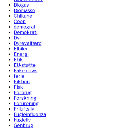
Biogas
Biomasse
Chikane
Coop
demografi
Demokrati
Dyr
Dyrevelfærd
Elbiler
Energi
Etik
EU-støtte
Fake news
ferie
Fiktion
Fisk
Forbrug
Forskning
Forurening
Friluftsliv
Fugleinfluenza
Fugleliv
Genbrug