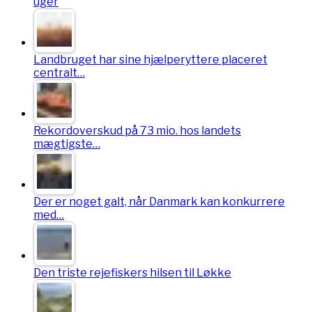
uger
Landbruget har sine hjælperyttere placeret
centralt…
Rekordoverskud på 73 mio. hos landets
mægtigste…
Der er noget galt, når Danmark kan konkurrere
med…
Den triste rejefiskers hilsen til Løkke