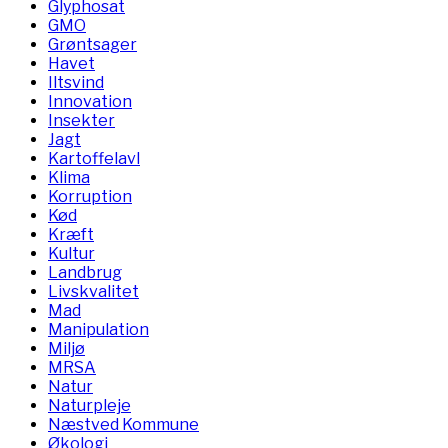
Glyphosat
GMO
Grøntsager
Havet
Iltsvind
Innovation
Insekter
Jagt
Kartoffelavl
Klima
Korruption
Kød
Kræft
Kultur
Landbrug
Livskvalitet
Mad
Manipulation
Miljø
MRSA
Natur
Naturpleje
Næstved Kommune
Økologi