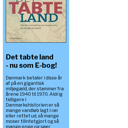
Det tabte land
- nu som E-bog!
Danmark betaler i disse år
af på en gigantisk
miljøgæld, der stammer fra
årene 1940 til 1970. Aldrig
tidligere i
Danmarkshistorien er så
mange vandløb lagt i rør
eller rettet ud, så mange
moser tilintetgjort og så
mange enge og søer