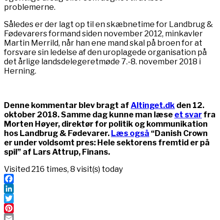
problemerne.
Således er der lagt op til en skæbnetime for Landbrug &
Fødevarers formand siden november 2012, minkavler
Martin Merrild, når han ene mand skal på broen for at
forsvare sin ledelse af den uroplagede organisation på
det årlige landsdelegeretmøde 7.-8. november 2018 i
Herning.
Denne kommentar blev bragt af
Altinget.dk
den 12.
oktober 2018. Samme dag kunne man læse
et svar
fra
Morten Høyer,
d
irektør for politik og kommunikation
hos Landbrug & Fødevarer.
Læs også
“Danish Crown
er under voldsomt pres: Hele sektorens fremtid er på
spil” af Lars Attrup, Finans.
Visited 216 times, 8 visit(s) today
Facebook
LinkedIn
Twitter
Pinterest