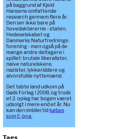
på baggrund af Kjeld
Hansens omfattende
research gennem flere år.
Den ser ikke bare på
hovedaktørerne - staten,
Hedeselskabet og
Danmarks Naturfrednings-
forening - men også på de
mange andre deltagere i
spillet: brutale liberalister,
naive naturelskere,
nazister, lykkeriddere og
alvorsfulde nyttemænd.
Det tabte land udkom på
Gads Forlag i 2008, og trods
et 2. oplag har bogen været
udsolgt i mere end et år. Nu
kan den imidlertid
købes
som E-bog.
Tags