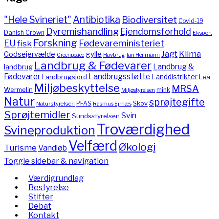
"Hele Svineriet"
Antibiotika
Biodiversitet
Covid-19
Dyremishandling
Ejendomsforhold
Danish Crown
Eksport
Forskning
Fødevareministeriet
EU
fisk
Jagt
Klima
gylle
Godsejervælde
Havbrug
Greenpeace
Ian Heilmann
Landbrug & Fødevarer
Landbrug &
landbrug
Fødevarer
Landbrugsstøtte
Landdistrikter
Landbrugsjord
Lea
Miljøbeskyttelse
MRSA
Wermelin
mink
Miljøstyrelsen
Natur
sprøjtegifte
PFAS
Skov
Naturstyrelsen
Rasmus Ejrnæs
Sprøjtemidler
Svin
Sundsstyrelsen
Troværdighed
Svineproduktion
Velfærd
Økologi
Turisme
Vandløb
Toggle sidebar & navigation
Værdigrundlag
Bestyrelse
Stifter
Debat
Kontakt