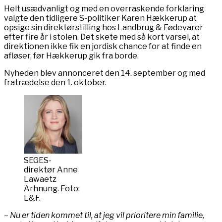
Helt usædvanligt og med en overraskende forklaring
valgte den tidligere S-politiker Karen Hækkerup at
opsige sin direktørstilling hos Landbrug & Fødevarer
efter fire år i stolen. Det skete med så kort varsel, at
direktionen ikke fik en jordisk chance for at finde en
afløser, før Hækkerup gik fra borde.
Nyheden blev annonceret den 14. september og med
fratrædelse den 1. oktober.
SEGES-
direktør Anne
Lawaetz
Arhnung. Foto:
L&F.
– Nu er tiden kommet til, at jeg vil prioritere min familie,