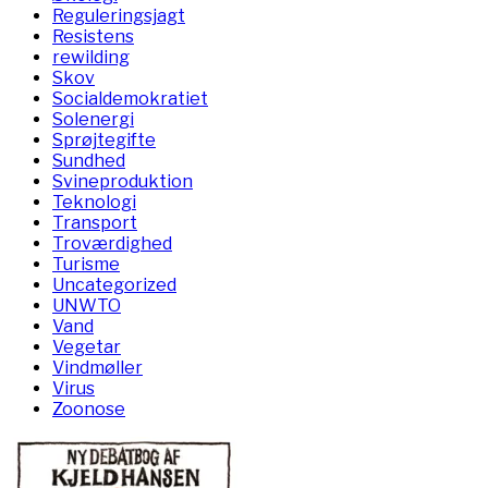
Reguleringsjagt
Resistens
rewilding
Skov
Socialdemokratiet
Solenergi
Sprøjtegifte
Sundhed
Svineproduktion
Teknologi
Transport
Troværdighed
Turisme
Uncategorized
UNWTO
Vand
Vegetar
Vindmøller
Virus
Zoonose