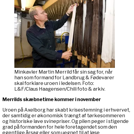
Minkavler Martin Merrild får sin sag for, når
han som formand for Landbrug & Fødevarer
skal forklare uroen i ledelsen. Foto:
L&F/Claus Haagensen/Chili foto & arkiv.
Merrilds skæbnetime kommer i november
Uroen på Axelborg har skabt krisestemning i erhvervet,
der samtidig er økonomisk trængt af tørkesommeren
og historiske lave svinepriser. Og pilen peger i stigende
grad på formanden for hele foretagendet som den
egentlige årsag eller som uegnet til at løse