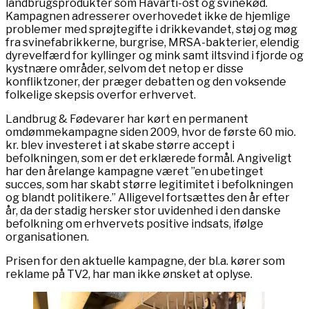
landbrugsprodukter som Havarti-ost og svinekød.
Kampagnen adresserer overhovedet ikke de hjemlige
problemer med sprøjtegifte i drikkevandet, støj og møg
fra svinefabrikkerne, burgrise, MRSA-bakterier, elendig
dyrevelfærd for kyllinger og mink samt iltsvind i fjorde og
kystnære områder, selvom det netop er disse
konfliktzoner, der præger debatten og den voksende
folkelige skepsis overfor erhvervet.
Landbrug & Fødevarer har kørt en permanent
omdømmekampagne siden 2009, hvor de første 60 mio.
kr. blev investeret i at skabe større accept i
befolkningen, som er det erklærede formål. Angiveligt
har den årelange kampagne været ”en ubetinget
succes, som har skabt større legitimitet i befolkningen
og blandt politikere.” Alligevel fortsættes den år efter
år, da der stadig hersker stor uvidenhed i den danske
befolkning om erhvervets positive indsats, ifølge
organisationen.
Prisen for den aktuelle kampagne, der bl.a. kører som
reklame på TV2, har man ikke ønsket at oplyse.