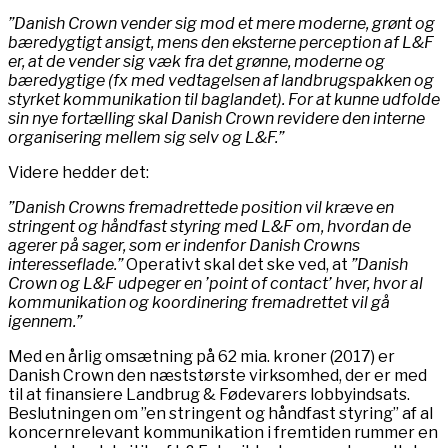
”Danish Crown vender sig mod et mere moderne, grønt og
bæredygtigt ansigt, mens den eksterne perception af L&F
er, at de vender sig væk fra det grønne, moderne og
bæredygtige (fx med vedtagelsen af landbrugspakken og
styrket kommunikation til baglandet). For at kunne udfolde
sin nye fortælling skal Danish Crown revidere den interne
organisering mellem sig selv og L&F.”
Videre hedder det:
”Danish Crowns fremadrettede position vil kræve en
stringent og håndfast styring med L&F om, hvordan de
agerer på sager, som er indenfor Danish Crowns
interesseflade.”
Operativt skal det ske ved, at
”Danish
Crown og L&F udpeger en ’point of contact’ hver, hvor al
kommunikation og koordinering fremadrettet vil gå
igennem.”
Med en årlig omsætning på 62 mia. kroner (2017) er
Danish Crown den næststørste virksomhed, der er med
til at finansiere Landbrug & Fødevarers lobbyindsats.
Beslutningen om ”en stringent og håndfast styring” af al
koncernrelevant kommunikation i fremtiden rummer en