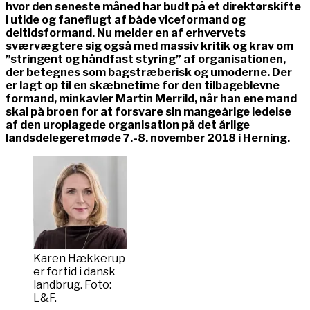
hvor den seneste måned har budt på et direktørskifte
i utide og faneflugt af både viceformand og
deltidsformand. Nu melder en af erhvervets
sværvægtere sig også med massiv kritik og krav om
”stringent og håndfast styring” af organisationen,
der betegnes som bagstræberisk og umoderne. Der
er lagt op til en skæbnetime for den tilbageblevne
formand, minkavler Martin Merrild, når han ene mand
skal på broen for at forsvare sin mangeårige ledelse
af den uroplagede organisation på det årlige
landsdelegeretmøde 7.-8. november 2018 i Herning.
Karen Hækkerup
er fortid i dansk
landbrug. Foto:
L&F.