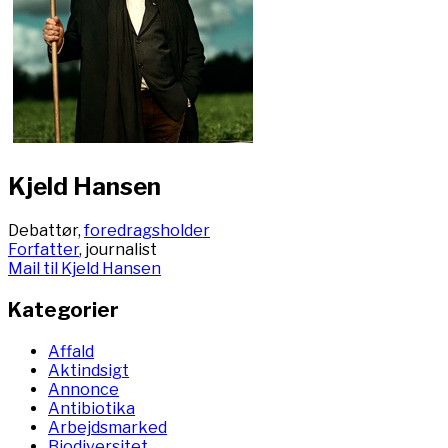
Kjeld Hansen
Debattør,
foredragsholder
Forfatter
, journalist
Mail til Kjeld Hansen
Kategorier
Affald
Aktindsigt
Annonce
Antibiotika
Arbejdsmarked
Biodiversitet