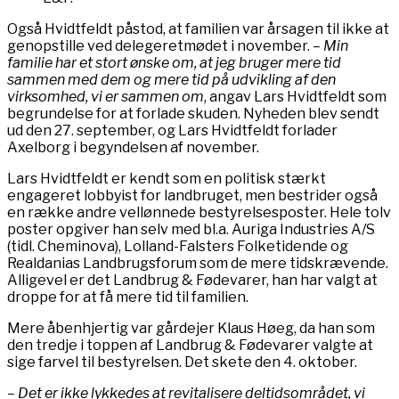
Også Hvidtfeldt påstod, at familien var årsagen til ikke at
genopstille ved delegeretmødet i november.
– Min
familie har et stort ønske om, at jeg bruger mere tid
sammen med dem og mere tid på udvikling af den
virksomhed, vi er sammen om
, angav Lars Hvidtfeldt som
begrundelse for at forlade skuden. Nyheden blev sendt
ud den 27. september, og Lars Hvidtfeldt forlader
Axelborg i begyndelsen af november.
Lars Hvidtfeldt er kendt som en politisk stærkt
engageret lobbyist for landbruget, men bestrider også
en række andre vellønnede bestyrelsesposter. Hele tolv
poster opgiver han selv med bl.a. Auriga Industries A/S
(tidl. Cheminova), Lolland-Falsters Folketidende og
Realdanias Landbrugsforum som de mere tidskrævende.
Alligevel er det Landbrug & Fødevarer, han har valgt at
droppe for at få mere tid til familien.
Mere åbenhjertig var gårdejer Klaus Høeg, da han som
den tredje i toppen af Landbrug & Fødevarer valgte at
sige farvel til bestyrelsen. Det skete den 4. oktober.
– Det er ikke lykkedes at revitalisere deltidsområdet, vi