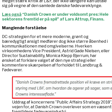
meget stærk kritik af L&F, der ikke længere kan udtale
sig på vegne af den samlede danske fødevareklynge.
Læs også
“Danish Crown er under voldsomt pres: Hele
sektorens fremtid er på spil” af Lars Attrup, Finans.
Manglende forståelse
DC-strategien for et mere moderne, grønt og
bæredygtigt ansigt medfører dog ikke større åbenhed i
kommunikationen med omgivelserne. Hverken
virksomhedens Vice President, Astrid Gade Nielsen, eller
Director Sustainability, Monica Klepp Bjerrum, har
ønsket at forklare valget af den nye strategi eller
kommentere skærpelsen af forholdet til Landbrug &
Fødevarer.
Uddrag af koncernens ”Public Affairs Strategy 2018”,
vejen for, at Danish Crown overlever som en væsentl
fremtidens fødevareindustri.