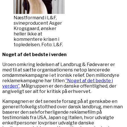
Næstformand i L&F,
svineproducent Asger
Krogsgaard, ønsker
heller ikke at
kommentere krisen i
topledelsen. Foto: L&F.
Noget af det bedste i verden
Uroen omkring ledelsen af Landbrug & Fødevarer er
med til at sætte organisationens netop lancerede
omdømmekampagne i et ironisk relief. Den milliondyre
reklamekampagne har titlen
”Noget af det bedste i
verden”
. Målgruppen er den danske offentlighed, der
angiveligt ser alt for kritisk på erhvervet.
Kampagnen er det seneste forsøg på at genskabe en
generel folkelig stolthed over dansk landbrug, men man
baserer den selvforherligende reklamefilm på
testimonials fra USA, Japan og Italien, hvor udvalgte
enkeltpersoner lovpriser udvalgte danske