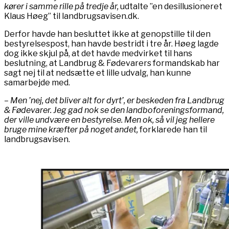
kører i samme rille på tredje år,
udtalte ”en desillusioneret
Klaus Høeg” til landbrugsavisen.dk.
Derfor havde han besluttet ikke at genopstille til den
bestyrelsespost, han havde bestridt i tre år. Høeg lagde
dog ikke skjul på, at det havde medvirket til hans
beslutning, at Landbrug & Fødevarers formandskab har
sagt nej til at nedsætte et lille udvalg, han kunne
samarbejde med.
– Men ’nej, det bliver alt for dyrt’, er beskeden fra Landbrug
& Fødevarer. Jeg gad nok se den landboforeningsformand,
der ville undvære en bestyrelse. Men ok, så vil jeg hellere
bruge mine kræfter på noget andet,
forklarede han til
landbrugsavisen.