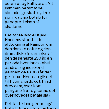
udtørret og kultiveret. Alt
sammen betalt af de
almindelige skatteydere -
som i dag må betale for
genoprettelsen af
skaderne.
Det tabte land er Kjeld
Hansens storstilede
afdækning af kampen om
den danske natur og den
dramatiske forarmelse af
den de seneste 250 år, en
periode hvor landskabet
ændret sig mere end
gennem de 10.000 år, der
gik forud. Hvordan gik det
til, hvem gjorde det, hvad
drev dem, hvor kom
pengene fra - og kunne det
overhovedet betale sig?
Det tabte land gennemgår
kritisk denne store historie