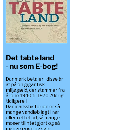
Det tabte land
- nu som E-bog!
Danmark betaler i disse år
af på en gigantisk
miljøgæld, der stammer fra
årene 1940 til 1970. Aldrig
tidligere i
Danmarkshistorien er så
mange vandløb lagt i rør
eller rettet ud, så mange
moser tilintetgjort og så
mange enge og søer