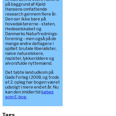
på baggrund af Kjeld
Hansens omfattende
research gennem flere år.
Den ser ikke bare på
hovedaktørerne - staten,
Hedeselskabet og
Danmarks Naturfrednings-
forening - men også på de
mange andre deltagere i
spillet: brutale liberalister,
naive naturelskere,
nazister, lykkeriddere og
alvorsfulde nyttemænd.
Det tabte land udkom på
Gads Forlag i 2008, og trods
et 2. oplag har bogen været
udsolgt i mere end et år. Nu
kan den imidlertid
købes
som E-bog.
Tags