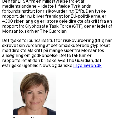
Den får EFSA fra en miljøstyrelse fra et af
medlemslandene – i dette tilfælde Tysklands
forbundsinstitut for risikovurdering (BfR). Den tyske
rapport, der nu bliver fremlagt for EU-politikerne, er
4300 sider lang og er i store dele direkte afskrift fra en
rapport fra Glyphosate Task Force (GTF), der er ledet af
Monsanto, skriver The Guardian.
Det tyske forbundsinstitut for risikovurdering (BfR) har
skrevet sin vurdering af det omdiskuterede glyphosat
med direkte afskrift på mange sider fra Monsantos
ansøgning om godkendelse. Dette faktum er
rapporteret af den britiske avis The Guardian, det
østrigske ugeblad News og danske
Ingeniøren.dk
.