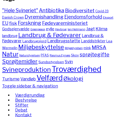
"Hele Svineriet"
Antibiotika
Biodiversitet
Covid-19
Dyremishandling
Ejendomsforhold
Danish Crown
Eksport
Forskning
Fødevareministeriet
EU
fisk
Jagt
Klima
gylle
Godsejervælde
Havbrug
Greenpeace
Ian Heilmann
Landbrug & Fødevarer
Landbrug &
landbrug
Fødevarer
Landbrugsstøtte
Landdistrikter
Landbrugsjord
Lea
Miljøbeskyttelse
MRSA
Wermelin
mink
Miljøstyrelsen
Natur
sprøjtegifte
PFAS
Skov
Naturstyrelsen
Rasmus Ejrnæs
Sprøjtemidler
Svin
Sundsstyrelsen
Troværdighed
Svineproduktion
Velfærd
Økologi
Turisme
Vandløb
Toggle sidebar & navigation
Værdigrundlag
Bestyrelse
Stifter
Debat
Kontakt