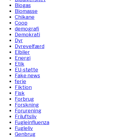
Biogas
Biomasse
Chikane
Coop
demografi
Demokrati
Dyr
Dyrevelfærd
Elbiler
Energi
Etik
EU-støtte
Fake news
ferie
Fiktion
Fisk
Forbrug
Forskning
Forurening
Friluftsliv
Fugleinfluenza
Fugleliv
Genbrug