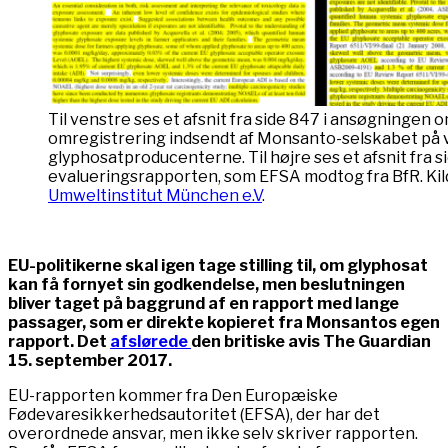
Til venstre ses et afsnit fra side 847 i ansøgningen 
omregistrering indsendt af Monsanto-selskabet på 
glyphosatproducenterne. Til højre ses et afsnit fra si
evalueringsrapporten, som EFSA modtog fra BfR. Kil
Umweltinstitut München e.V
.
EU-politikerne skal igen tage stilling til, om glyphosat
kan få fornyet sin godkendelse, men beslutningen
bliver taget på baggrund af en rapport med lange
passager, som er direkte kopieret fra Monsantos egen
rapport. Det
afslørede
den britiske avis The Guardian
15. september 2017.
EU-rapporten kommer fra Den Europæiske
Fødevaresikkerhedsautoritet (EFSA), der har det
overordnede ansvar, men ikke selv skriver rapporten.