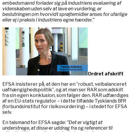
embedsmænd forlader sig på industriens evaluering af
videnskaben uden selv at lave en vurdering, er
beslutningen om hvorvidt sprøjtemidler anses for ufarlige
eller ej i praksis i industriens egne hænder.”
Ordret afskrift
EFSA insisterer på, at den har en ”robust, velbalanceret
uafhængighedspolitik”, og at man ser RAR som adskilt
fra sin egen konklusion, som følger den. RAR udfærdiges
af en EU-stats regulator – i dette tilfælde Tysklands BfR
(forbundsinstitut for risikovurdering) – i stedet for EFSA
selv.
En talsmand for EFSA sagde:
”Det er vigtigt at
understrege, at disse er uddrag fra og referencer til