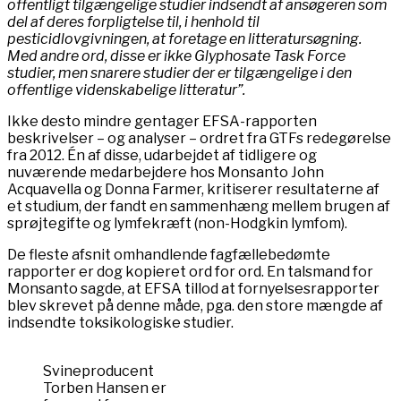
offentligt tilgængelige studier indsendt af ansøgeren som
del af deres forpligtelse til, i henhold til
pesticidlovgivningen, at foretage en litteratursøgning.
Med andre ord, disse er ikke Glyphosate Task Force
studier, men snarere studier der er tilgængelige i den
offentlige videnskabelige litteratur”.
Ikke desto mindre gentager EFSA-rapporten
beskrivelser – og analyser – ordret fra GTFs redegørelse
fra 2012. Én af disse, udarbejdet af tidligere og
nuværende medarbejdere hos Monsanto John
Acquavella og Donna Farmer, kritiserer resultaterne af
et studium, der fandt en sammenhæng mellem brugen af
sprøjtegifte og lymfekræft (non-Hodgkin lymfom).
De fleste afsnit omhandlende fagfællebedømte
rapporter er dog kopieret ord for ord. En talsmand for
Monsanto sagde, at EFSA tillod at fornyelsesrapporter
blev skrevet på denne måde, pga. den store mængde af
indsendte toksikologiske studier.
Svineproducent
Torben Hansen er