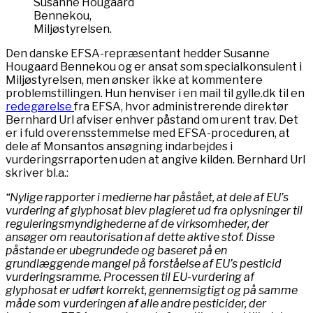
Susanne Hougaard
Bennekou,
Miljøstyrelsen.
Den danske EFSA-repræsentant hedder Susanne
Hougaard Bennekou og er ansat som specialkonsulent i
Miljøstyrelsen, men ønsker ikke at kommentere
problemstillingen. Hun henviser i en mail til gylle.dk til en
redegørelse
fra EFSA, hvor administrerende direktør
Bernhard Url afviser enhver påstand om urent trav. Det
er i fuld overensstemmelse med EFSA-proceduren, at
dele af Monsantos ansøgning indarbejdes i
vurderingsrraporten uden at angive kilden. Bernhard Url
skriver bl.a.:
“
Nylige rapporter i medierne har påstået, at dele af EU’s
vurdering af glyphosat blev plagieret ud fra oplysninger til
reguleringsmyndighederne af de virksomheder, der
ansøger om reautorisation af dette aktive stof. Disse
påstande er ubegrundede og baseret på en
grundlæggende mangel på forståelse af EU’s pesticid
vurderingsramme. Processen til EU-vurdering af
glyphosat er udført korrekt, gennemsigtigt og på samme
måde som vurderingen af alle andre pesticider, der