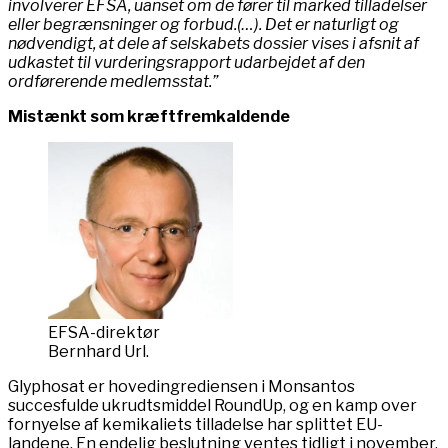
involverer EFSA, uanset om de fører til marked tilladelser
eller begrænsninger og forbud.(…). Det er naturligt og
nødvendigt, at dele af selskabets dossier vises i afsnit af
udkastet til vurderingsrapport udarbejdet af den
ordførerende
medlem
s
stat.”
Mistænkt som kræftfremkaldende
EFSA-direktør
Bernhard Url.
Glyphosat er hovedingrediensen i Monsantos
succesfulde ukrudtsmiddel RoundUp, og en kamp over
fornyelse af kemikaliets tilladelse har splittet EU-
landene. En endelig beslutning ventes tidligt i november.