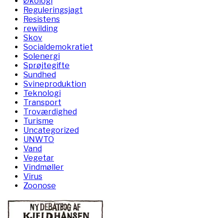
Økologi
Reguleringsjagt
Resistens
rewilding
Skov
Socialdemokratiet
Solenergi
Sprøjtegifte
Sundhed
Svineproduktion
Teknologi
Transport
Troværdighed
Turisme
Uncategorized
UNWTO
Vand
Vegetar
Vindmøller
Virus
Zoonose