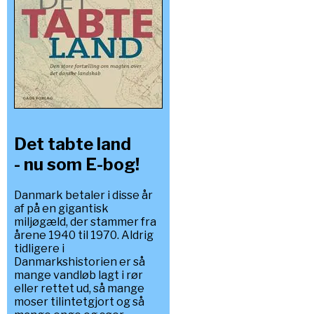
Det tabte land
- nu som E-bog!
Danmark betaler i disse år
af på en gigantisk
miljøgæld, der stammer fra
årene 1940 til 1970. Aldrig
tidligere i
Danmarkshistorien er så
mange vandløb lagt i rør
eller rettet ud, så mange
moser tilintetgjort og så