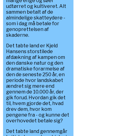
mange enge og søer
udtørret og kultiveret. Alt
sammen betalt af de
almindelige skatteydere -
som i dag må betale for
genoprettelsen af
skaderne.
Det tabte land er Kjeld
Hansens storstilede
afdækning af kampen om
den danske natur og den
dramatiske forarmelse af
den de seneste 250 år, en
periode hvor landskabet
ændret sig mere end
gennem de 10.000 år, der
gik forud. Hvordan gik det
til, hvem gjorde det, hvad
drev dem, hvor kom
pengene fra - og kunne det
overhovedet betale sig?
Det tabte land gennemgår