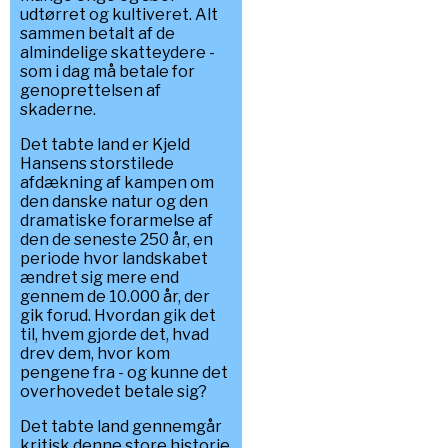
udtørret og kultiveret. Alt
sammen betalt af de
almindelige skatteydere -
som i dag må betale for
genoprettelsen af
skaderne.
Det tabte land er Kjeld
Hansens storstilede
afdækning af kampen om
den danske natur og den
dramatiske forarmelse af
den de seneste 250 år, en
periode hvor landskabet
ændret sig mere end
gennem de 10.000 år, der
gik forud. Hvordan gik det
til, hvem gjorde det, hvad
drev dem, hvor kom
pengene fra - og kunne det
overhovedet betale sig?
Det tabte land gennemgår
kritisk denne store historie