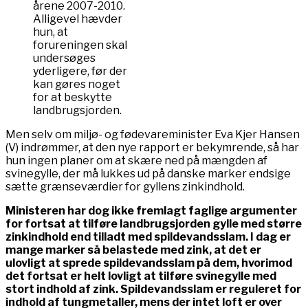
årene 2007-2010.
Alligevel hævder
hun, at
forureningen skal
undersøges
yderligere, før der
kan gøres noget
for at beskytte
landbrugsjorden.
Men selv om miljø- og fødevareminister Eva Kjer Hansen
(V) indrømmer, at den nye rapport er bekymrende, så har
hun ingen planer om at skære ned på mængden af
svinegylle, der må lukkes ud på danske marker endsige
sætte grænseværdier for gyllens zinkindhold.
Ministeren har dog ikke fremlagt faglige argumenter
for fortsat at tilføre landbrugsjorden gylle med større
zinkindhold end tilladt med spildevandsslam. I dag er
mange marker så belastede med zink, at det er
ulovligt at sprede spildevandsslam på dem, hvorimod
det fortsat er helt lovligt at tilføre svinegylle med
stort indhold af zink. Spildevandsslam er reguleret for
indhold af tungmetaller, mens der intet loft er over