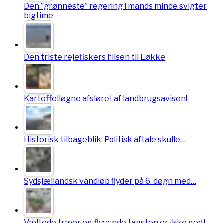
Den ”grønneste” regering i mands minde svigter
bigtime
Den triste rejefiskers hilsen til Løkke
Kartoffelløgne afsløret af landbrugsavisen!
Historisk tilbageblik: Politisk aftale skulle…
Sydsjællandsk vandløb flyder på 6. døgn med…
Væltede træer og flyvende tagsten er ikke godt