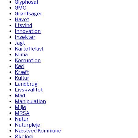
Glyphosat
GMO
Grøntsager
Havet
Iltsvind
Innovation
Insekter
Jagt
Kartoffelavl
Klima
Korruption
Kød
Kræft
Kultur
Landbrug
Livskvalitet
Mad
Manipulation
Miljø
MRSA
Natur
Naturpleje
Næstved Kommune
Økologi