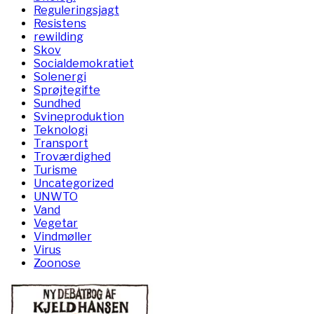
Reguleringsjagt
Resistens
rewilding
Skov
Socialdemokratiet
Solenergi
Sprøjtegifte
Sundhed
Svineproduktion
Teknologi
Transport
Troværdighed
Turisme
Uncategorized
UNWTO
Vand
Vegetar
Vindmøller
Virus
Zoonose