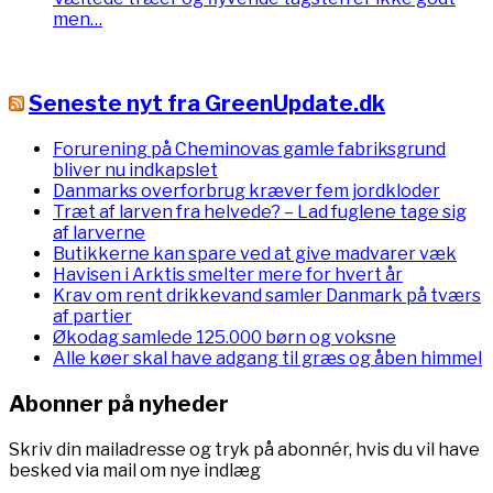
men…
Seneste nyt fra GreenUpdate.dk
Forurening på Cheminovas gamle fabriksgrund
bliver nu indkapslet
Danmarks overforbrug kræver fem jordkloder
Træt af larven fra helvede? – Lad fuglene tage sig
af larverne
Butikkerne kan spare ved at give madvarer væk
Havisen i Arktis smelter mere for hvert år
Krav om rent drikkevand samler Danmark på tværs
af partier
Økodag samlede 125.000 børn og voksne
Alle køer skal have adgang til græs og åben himmel
Abonner på nyheder
Skriv din mailadresse og tryk på abonnér, hvis du vil have
besked via mail om nye indlæg