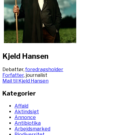
Kjeld Hansen
Debattør,
foredragsholder
Forfatter
, journalist
Mail til Kjeld Hansen
Kategorier
Affald
Aktindsigt
Annonce
Antibiotika
Arbejdsmarked
Biodiversitet