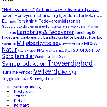
"Hele Svineriet"
Antibiotika
Biodiversitet
Covid-19
Dyremishandling
Ejendomsforhold
Danish Crown
Eksport
Forskning
Fødevareministeriet
EU
fisk
Jagt
Klima
gylle
Godsejervælde
Havbrug
Greenpeace
Ian Heilmann
Landbrug & Fødevarer
Landbrug &
landbrug
Fødevarer
Landbrugsstøtte
Landdistrikter
Landbrugsjord
Lea
Miljøbeskyttelse
MRSA
Wermelin
mink
Miljøstyrelsen
Natur
sprøjtegifte
PFAS
Skov
Naturstyrelsen
Rasmus Ejrnæs
Sprøjtemidler
Svin
Sundsstyrelsen
Troværdighed
Svineproduktion
Velfærd
Økologi
Turisme
Vandløb
Toggle sidebar & navigation
Værdigrundlag
Bestyrelse
Stifter
Debat
Kontakt