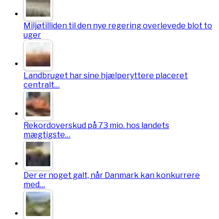
Miljøtilliden til den nye regering overlevede blot to
uger
Landbruget har sine hjælperyttere placeret
centralt…
Rekordoverskud på 73 mio. hos landets
mægtigste…
Der er noget galt, når Danmark kan konkurrere
med…