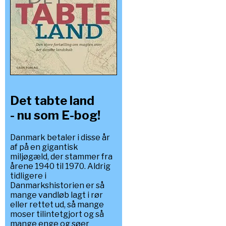
Det tabte land
- nu som E-bog!
Danmark betaler i disse år
af på en gigantisk
miljøgæld, der stammer fra
årene 1940 til 1970. Aldrig
tidligere i
Danmarkshistorien er så
mange vandløb lagt i rør
eller rettet ud, så mange
moser tilintetgjort og så
mange enge og søer