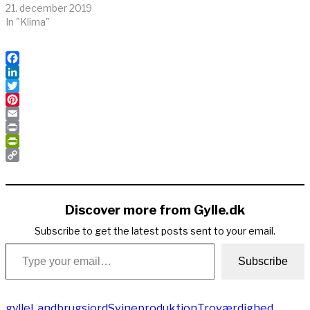
21. december 2019
In "Klima"
Facebook
LinkedIn
Twitter
Pinterest
Email
Print
PrintFriendly
Copy
Link
Discover more from Gylle.dk
Subscribe to get the latest posts sent to your email.
Type your email…
Subscribe
gylle
Landbrugsjord
Svineproduktion
Troværdighed