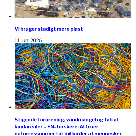
Vi bruger stadigt mere plast
11. juni 2026
Stigende forurening, vandmangel og tab af ​​
landarealer – FN-forskere: AI truer
naturressourcer for milliarder af mennesker