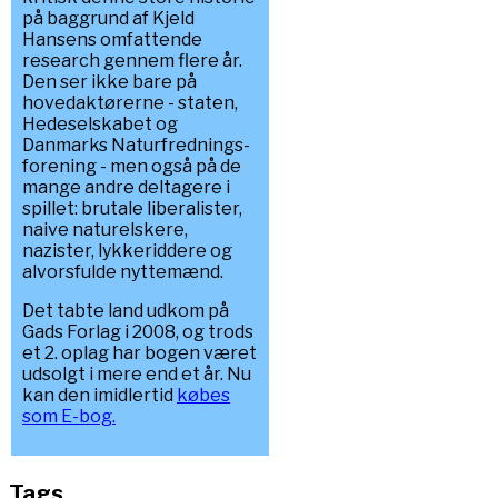
på baggrund af Kjeld
Hansens omfattende
research gennem flere år.
Den ser ikke bare på
hovedaktørerne - staten,
Hedeselskabet og
Danmarks Naturfrednings-
forening - men også på de
mange andre deltagere i
spillet: brutale liberalister,
naive naturelskere,
nazister, lykkeriddere og
alvorsfulde nyttemænd.
Det tabte land udkom på
Gads Forlag i 2008, og trods
et 2. oplag har bogen været
udsolgt i mere end et år. Nu
kan den imidlertid
købes
som E-bog.
Tags