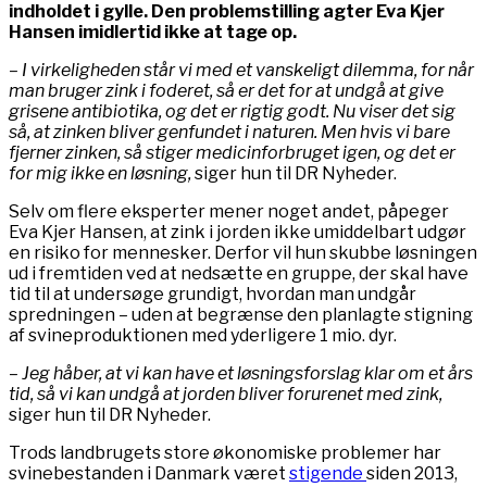
indholdet i gylle. Den problemstilling agter Eva Kjer
Hansen imidlertid ikke at tage op.
– I virkeligheden står vi med et vanskeligt dilemma, for når
man bruger zink i foderet, så er det for at undgå at give
grisene antibiotika, og det er rigtig godt. Nu viser det sig
så, at zinken bliver genfundet i naturen. Men hvis vi bare
fjerner zinken, så stiger medicinforbruget igen, og det er
for mig ikke en løsning,
siger hun til DR Nyheder.
Selv om flere eksperter mener noget andet, påpeger
Eva Kjer Hansen, at zink i jorden ikke umiddelbart udgør
en risiko for mennesker. Derfor vil hun skubbe løsningen
ud i fremtiden ved at nedsætte en gruppe, der skal have
tid til at undersøge grundigt, hvordan man undgår
spredningen – uden at begrænse den planlagte stigning
af svineproduktionen med yderligere 1 mio. dyr.
– Jeg håber, at vi kan have et løsningsforslag klar om et års
tid, så vi kan undgå at jorden bliver forurenet med zink,
siger hun til DR Nyheder.
Trods landbrugets store økonomiske problemer har
svinebestanden i Danmark været
stigende
siden 2013,