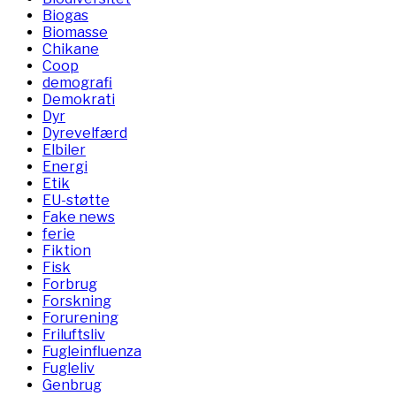
Biogas
Biomasse
Chikane
Coop
demografi
Demokrati
Dyr
Dyrevelfærd
Elbiler
Energi
Etik
EU-støtte
Fake news
ferie
Fiktion
Fisk
Forbrug
Forskning
Forurening
Friluftsliv
Fugleinfluenza
Fugleliv
Genbrug