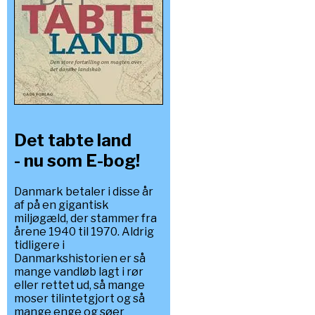
Det tabte land
- nu som E-bog!
Danmark betaler i disse år
af på en gigantisk
miljøgæld, der stammer fra
årene 1940 til 1970. Aldrig
tidligere i
Danmarkshistorien er så
mange vandløb lagt i rør
eller rettet ud, så mange
moser tilintetgjort og så
mange enge og søer