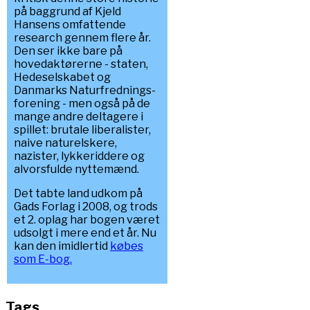
på baggrund af Kjeld
Hansens omfattende
research gennem flere år.
Den ser ikke bare på
hovedaktørerne - staten,
Hedeselskabet og
Danmarks Naturfrednings-
forening - men også på de
mange andre deltagere i
spillet: brutale liberalister,
naive naturelskere,
nazister, lykkeriddere og
alvorsfulde nyttemænd.
Det tabte land udkom på
Gads Forlag i 2008, og trods
et 2. oplag har bogen været
udsolgt i mere end et år. Nu
kan den imidlertid
købes
som E-bog.
Tags