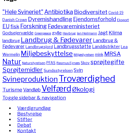
"Hele Svineriet"
Antibiotika
Biodiversitet
Covid-19
Dyremishandling
Ejendomsforhold
Danish Crown
Eksport
Forskning
Fødevareministeriet
EU
fisk
Jagt
Klima
gylle
Godsejervælde
Havbrug
Greenpeace
Ian Heilmann
Landbrug & Fødevarer
Landbrug &
landbrug
Fødevarer
Landbrugsstøtte
Landdistrikter
Landbrugsjord
Lea
Miljøbeskyttelse
MRSA
Wermelin
mink
Miljøstyrelsen
Natur
sprøjtegifte
PFAS
Skov
Naturstyrelsen
Rasmus Ejrnæs
Sprøjtemidler
Svin
Sundsstyrelsen
Troværdighed
Svineproduktion
Velfærd
Økologi
Turisme
Vandløb
Toggle sidebar & navigation
Værdigrundlag
Bestyrelse
Stifter
Debat
Kontakt