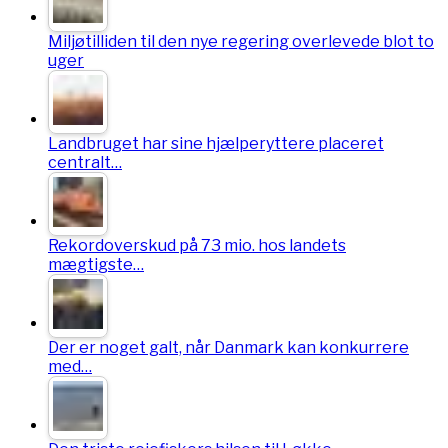
Miljøtilliden til den nye regering overlevede blot to
uger
Landbruget har sine hjælperyttere placeret
centralt…
Rekordoverskud på 73 mio. hos landets
mægtigste…
Der er noget galt, når Danmark kan konkurrere
med…