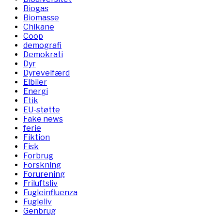
Biogas
Biomasse
Chikane
Coop
demografi
Demokrati
Dyr
Dyrevelfærd
Elbiler
Energi
Etik
EU-støtte
Fake news
ferie
Fiktion
Fisk
Forbrug
Forskning
Forurening
Friluftsliv
Fugleinfluenza
Fugleliv
Genbrug