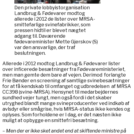
Den private lobbyistorganisation
Landbrug & Fødevarer modtog
allerede i 2012 de lister over MRSA-
smittefarlige svinefabrikker, som
pressen hidtil er blevet nægtet
adgang til. Daværende
fødevareminister Mette Gjerskov (S)
var den ansvarlige, der traf
beslutningen.
Allerede i 2012 modtog Landbrug & Fødevarer lister
over inficerede besætninger fra Fødevareministeriet,
men man gemte dem bare af vejen. Derimod forlangte
Frie Bønder en screening af samtlige svinebesætninger
for at få kendskab til omfanget og udbredelsen af MRSA
CC398 (svine-MRSA). Hensynet til medarbejdernes
sundhed vejer tungt, men også fordi i det skaber
utryghed blandt mange svineproducenter ved indkøb af
avlsdyr eller smågrise, hvis MRSA-status ikke kendes og
oplyses. Som forholdene er I dag, er det næsten ikke
muligt at opbygge en smittefri besætning.
– Men der er ikke sket andet end at skiftende ministre på