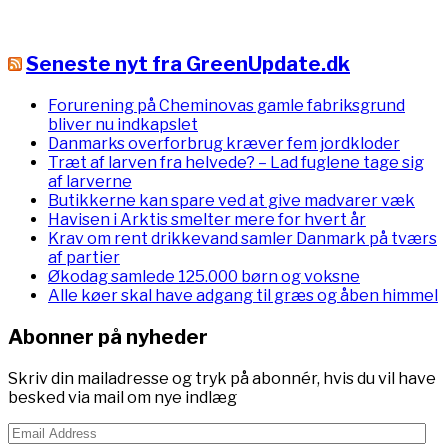
Seneste nyt fra GreenUpdate.dk
Forurening på Cheminovas gamle fabriksgrund
bliver nu indkapslet
Danmarks overforbrug kræver fem jordkloder
Træt af larven fra helvede? – Lad fuglene tage sig
af larverne
Butikkerne kan spare ved at give madvarer væk
Havisen i Arktis smelter mere for hvert år
Krav om rent drikkevand samler Danmark på tværs
af partier
Økodag samlede 125.000 børn og voksne
Alle køer skal have adgang til græs og åben himmel
Abonner på nyheder
Skriv din mailadresse og tryk på abonnér, hvis du vil have
besked via mail om nye indlæg
Email