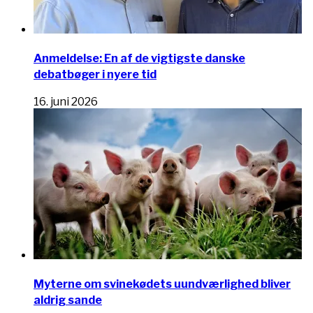
Anmeldelse: En af de vigtigste danske
debatbøger i nyere tid
16. juni 2026
Myterne om svinekødets uundværlighed bliver
aldrig sande