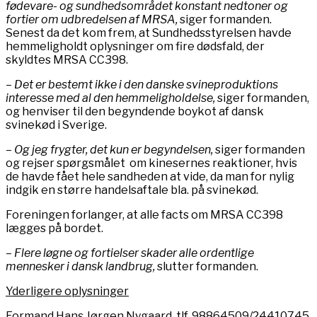
fødevare- og sundhedsområdet konstant nedtoner og
fortier om udbredelsen af MRSA,
siger formanden.
Senest da det kom frem, at Sundhedsstyrelsen havde
hemmeligholdt oplysninger om fire dødsfald, der
skyldtes MRSA CC398.
– Det er bestemt ikke i den danske svineproduktions
interesse med al den hemmeligholdelse,
siger formanden,
og henviser til den begyndende boykot af dansk
svinekød i Sverige.
– Og jeg frygter, det kun er begyndelsen,
siger formanden
og rejser spørgsmålet om kinesernes reaktioner, hvis
de havde fået hele sandheden at vide, da man for nylig
indgik en større handelsaftale bla. på svinekød.
Foreningen forlanger, at alle facts om MRSA CC398
lægges på bordet.
– Flere løgne og fortielser skader alle ordentlige
mennesker i dansk landbrug,
slutter formanden.
Yderligere oplysninger
Formand Hans Jørgen Nygaard, tlf. 98864509/24410745