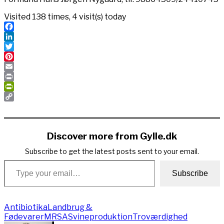
Visited 138 times, 4 visit(s) today
Facebook
LinkedIn
Twitter
Pinterest
Email
Print
PrintFriendly
Copy
Link
Discover more from Gylle.dk
Subscribe to get the latest posts sent to your email.
Type your email…
Subscribe
Antibiotika
Landbrug &
Fødevarer
MRSA
Svineproduktion
Troværdighed