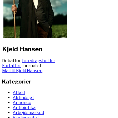
Kjeld Hansen
Debattør,
foredragsholder
Forfatter
, journalist
Mail til Kjeld Hansen
Kategorier
Affald
Aktindsigt
Annonce
Antibiotika
Arbejdsmarked
Biodiversitet