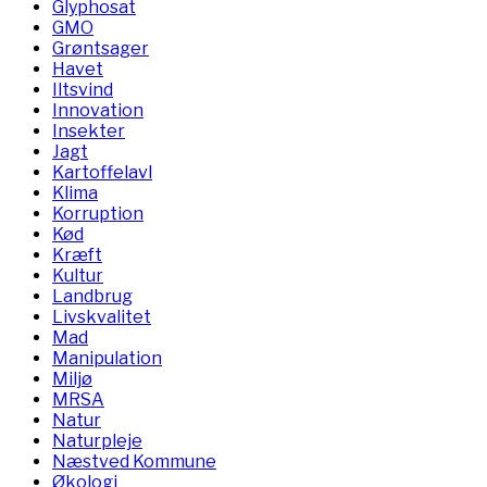
Glyphosat
GMO
Grøntsager
Havet
Iltsvind
Innovation
Insekter
Jagt
Kartoffelavl
Klima
Korruption
Kød
Kræft
Kultur
Landbrug
Livskvalitet
Mad
Manipulation
Miljø
MRSA
Natur
Naturpleje
Næstved Kommune
Økologi