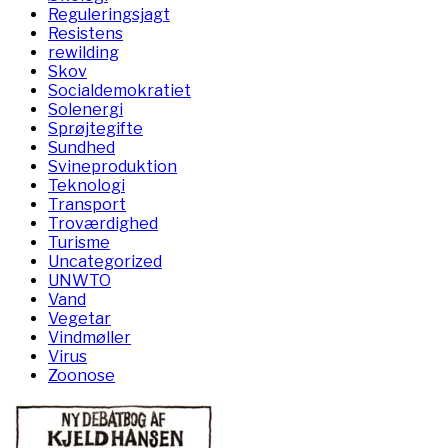
Reguleringsjagt
Resistens
rewilding
Skov
Socialdemokratiet
Solenergi
Sprøjtegifte
Sundhed
Svineproduktion
Teknologi
Transport
Troværdighed
Turisme
Uncategorized
UNWTO
Vand
Vegetar
Vindmøller
Virus
Zoonose