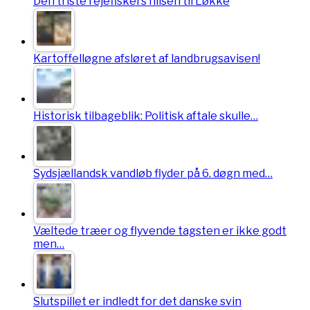
Den triste rejefiskers hilsen til Løkke
Kartoffelløgne afsløret af landbrugsavisen!
Historisk tilbageblik: Politisk aftale skulle…
Sydsjællandsk vandløb flyder på 6. døgn med…
Væltede træer og flyvende tagsten er ikke godt
men…
Slutspillet er indledt for det danske svin