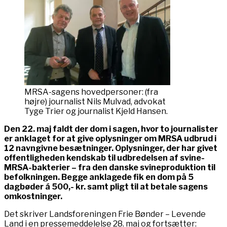
MRSA-sagens hovedpersoner: (fra
højre) journalist Nils Mulvad, advokat
Tyge Trier og journalist Kjeld Hansen.
Den 22. maj faldt der dom i sagen, hvor to journalister
er anklaget for at give oplysninger om MRSA udbrud i
12 navngivne besætninger. Oplysninger, der har givet
offentligheden kendskab til udbredelsen af svine-
MRSA-bakterier – fra den danske svineproduktion til
befolkningen. Begge anklagede fik en dom på 5
dagbøder á 500,- kr. samt pligt til at betale sagens
omkostninger.
Det skriver Landsforeningen Frie Bønder – Levende
Land i en pressemeddelelse 28. maj og fortsætter: