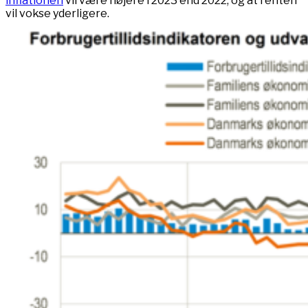
inflationen
vil være højere i 2023 end 2022, og at renten
vil vokse yderligere.