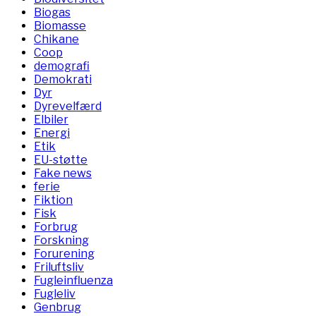
Biogas
Biomasse
Chikane
Coop
demografi
Demokrati
Dyr
Dyrevelfærd
Elbiler
Energi
Etik
EU-støtte
Fake news
ferie
Fiktion
Fisk
Forbrug
Forskning
Forurening
Friluftsliv
Fugleinfluenza
Fugleliv
Genbrug