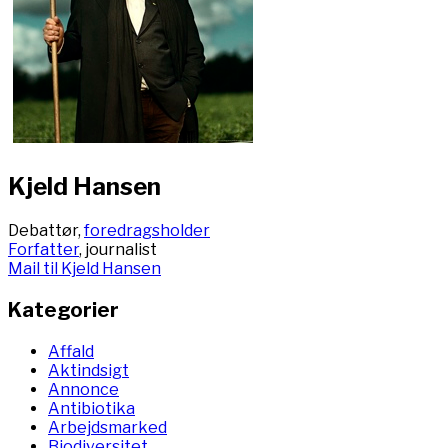
Kjeld Hansen
Debattør,
foredragsholder
Forfatter
, journalist
Mail til Kjeld Hansen
Kategorier
Affald
Aktindsigt
Annonce
Antibiotika
Arbejdsmarked
Biodiversitet