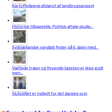
Kartoffelløgne afsløret af landbrugsavisen!
Historisk tilbageblik: Politisk aftale skulle…
Sydsjællandsk vandløb flyder på 6. døgn med…
Væltede træer og flyvende tagsten er ikke godt
men…
Slutspillet er indledt for det danske svin