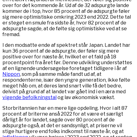
over for det kommende år. Ud af de 32 adspurgte lande
kommer de i top, hvor 85 procent af de adspurgte føler
sig mere optimistiske omkring 2023 end 2022. Dette tal
er steget en smule fra sidste år, hvor 82 procent af de
adspurgte sagde, at de følte sig optimistiske ved at se
fremad.
I den modsatte ende af spektret står Japan. Landet har
kun 36 procent af de adspurgte, der føler sig mere
positive over for næste år, hvilket er et fald på 18
procentpoint fra året før. Denne udvikling understøttes
af en lignende undersøgelse foretaget tidligere i år af
Nippon
, som på samme måde fandt ud af, at
respondenterne, især den yngre generation, ikke følte
meget håb om, at deres land snart ville få det bedre,
delvist på grund af at landet var gået ind i en æra med
vigende befolkningstal
og lav økonomisk vækst.
Storbritannien har en mere lige opdeling. Hvor i alt 87
procent af briterne anså 2022 for at være et særligt
dårligt år for landet, sagde over 80 procent af de
adspurgte også, at det er sandsynligt, at priserne vil
stige hurtigere end folks indkomst til næste år, og at