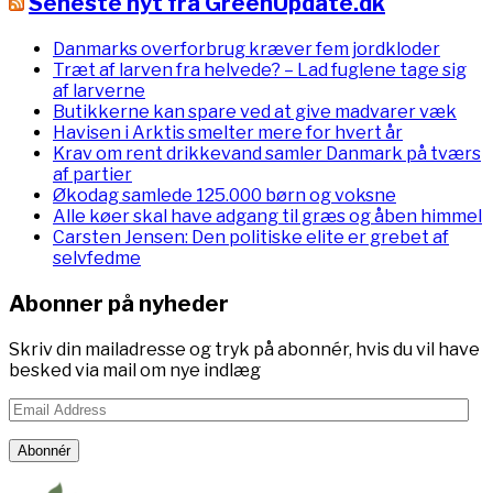
Seneste nyt fra GreenUpdate.dk
Danmarks overforbrug kræver fem jordkloder
Træt af larven fra helvede? – Lad fuglene tage sig
af larverne
Butikkerne kan spare ved at give madvarer væk
Havisen i Arktis smelter mere for hvert år
Krav om rent drikkevand samler Danmark på tværs
af partier
Økodag samlede 125.000 børn og voksne
Alle køer skal have adgang til græs og åben himmel
Carsten Jensen: Den politiske elite er grebet af
selvfedme
Abonner på nyheder
Skriv din mailadresse og tryk på abonnér, hvis du vil have
besked via mail om nye indlæg
Email
Address
Abonnér