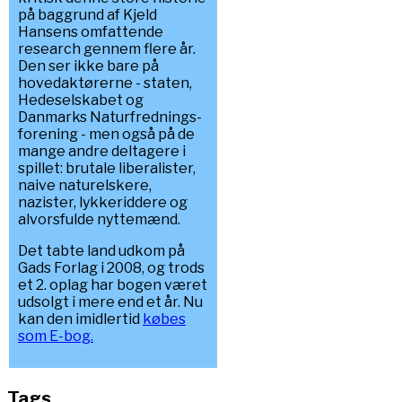
på baggrund af Kjeld
Hansens omfattende
research gennem flere år.
Den ser ikke bare på
hovedaktørerne - staten,
Hedeselskabet og
Danmarks Naturfrednings-
forening - men også på de
mange andre deltagere i
spillet: brutale liberalister,
naive naturelskere,
nazister, lykkeriddere og
alvorsfulde nyttemænd.
Det tabte land udkom på
Gads Forlag i 2008, og trods
et 2. oplag har bogen været
udsolgt i mere end et år. Nu
kan den imidlertid
købes
som E-bog.
Tags