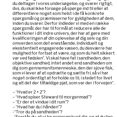
du deltager i vores undersøgelse, og svarer rigtigt,
dvs. du skal ikke forsøge på spørge ind til eller at
differentiere noget som helst i de få konkrete
spørgsmål og præmisserne for gyldigheden af dem,
inden du svarer. Derfor indleder vi med en række
spørgsmål, der har til formål at reducere alle de
funktioner i dit indre univers, der har at gøre med
kvalificeringen af din oplevelse af dig selv og din
omverden som det enestående, individuelt og
eksistentielt engagerede væsen, du desværre har
mulighed for fortsat at være, og som du helt sikkert
var ved fødslen”. Vi skal have fat i sandheden, den
objektive sandhed, intet andet end sandheden om
dig som gennemsnitsmenneske, den der sjove fisk,
som vi lever af at opdrætte og sætte fri, så vi har
noget ordentligt at forholde os til, i stedet for livet
og alt det der tilfældige pjat, som var der i forvejen”.
– “Hvad er 2 + 2”?
– “Hvad spiser Steward til morgenmad”?
– “Er der et vindue i dit rum”?
– “Hvad har du i hånden”?
-“Tror du på sandheden”?
-“Forstår du, at vi ha gennemskuet dig, og at du lige