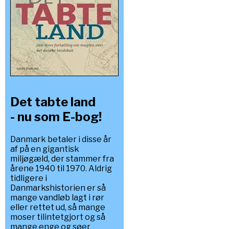
Det tabte land
- nu som E-bog!
Danmark betaler i disse år
af på en gigantisk
miljøgæld, der stammer fra
årene 1940 til 1970. Aldrig
tidligere i
Danmarkshistorien er så
mange vandløb lagt i rør
eller rettet ud, så mange
moser tilintetgjort og så
mange enge og søer