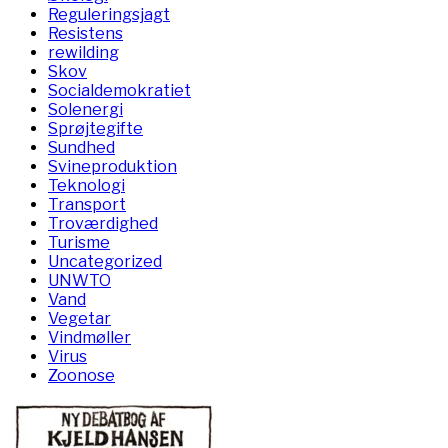
Reguleringsjagt
Resistens
rewilding
Skov
Socialdemokratiet
Solenergi
Sprøjtegifte
Sundhed
Svineproduktion
Teknologi
Transport
Troværdighed
Turisme
Uncategorized
UNWTO
Vand
Vegetar
Vindmøller
Virus
Zoonose