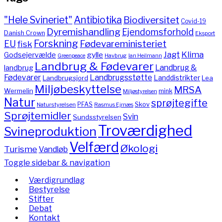
"Hele Svineriet"
Antibiotika
Biodiversitet
Covid-19
Dyremishandling
Ejendomsforhold
Danish Crown
Eksport
Forskning
Fødevareministeriet
EU
fisk
Jagt
Klima
gylle
Godsejervælde
Havbrug
Greenpeace
Ian Heilmann
Landbrug & Fødevarer
Landbrug &
landbrug
Fødevarer
Landbrugsstøtte
Landdistrikter
Landbrugsjord
Lea
Miljøbeskyttelse
MRSA
Wermelin
mink
Miljøstyrelsen
Natur
sprøjtegifte
PFAS
Skov
Naturstyrelsen
Rasmus Ejrnæs
Sprøjtemidler
Svin
Sundsstyrelsen
Troværdighed
Svineproduktion
Velfærd
Økologi
Turisme
Vandløb
Toggle sidebar & navigation
Værdigrundlag
Bestyrelse
Stifter
Debat
Kontakt