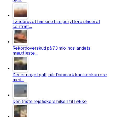
Landbruget har sine hjælperyttere placeret
centralt…
Rekordoverskud på 73 mio. hos landets
mægtigste…
Der er noget galt, når Danmark kan konkurrere
med…
Den triste rejefiskers hilsen til Løkke