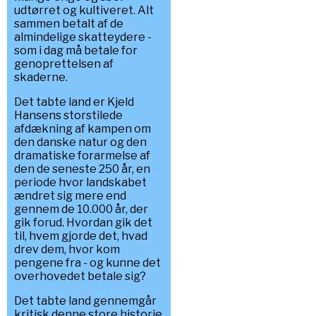
udtørret og kultiveret. Alt
sammen betalt af de
almindelige skatteydere -
som i dag må betale for
genoprettelsen af
skaderne.
Det tabte land er Kjeld
Hansens storstilede
afdækning af kampen om
den danske natur og den
dramatiske forarmelse af
den de seneste 250 år, en
periode hvor landskabet
ændret sig mere end
gennem de 10.000 år, der
gik forud. Hvordan gik det
til, hvem gjorde det, hvad
drev dem, hvor kom
pengene fra - og kunne det
overhovedet betale sig?
Det tabte land gennemgår
kritisk denne store historie