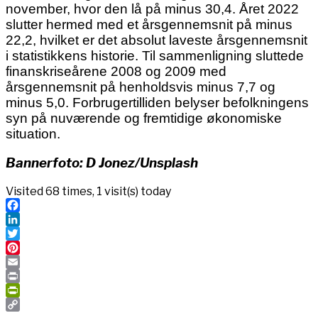
november, hvor den lå på minus 30,4. Året 2022
slutter hermed med et årsgennemsnit på minus
22,2, hvilket er det absolut laveste årsgennemsnit
i statistikkens historie. Til sammenligning sluttede
finanskriseårene 2008 og 2009 med
årsgennemsnit på henholdsvis minus 7,7 og
minus 5,0. Forbrugertilliden belyser befolkningens
syn på nuværende og fremtidige økonomiske
situation.
Bannerfoto: D Jonez/Unsplash
Visited 68 times, 1 visit(s) today
Facebook
LinkedIn
Twitter
Pinterest
Email
Print
PrintFriendly