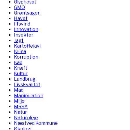
Glyphosat
GMO
Grøntsager
Havet
Iltsvind
Innovation
Insekter
Jagt
Kartoffelavl
Klima
Korruption
Kød
Kræft
Kultur
Landbrug
Livskvalitet
Mad
Manipulation
Miljø
MRSA
Natur
Naturpleje
Næstved Kommune
Økologi