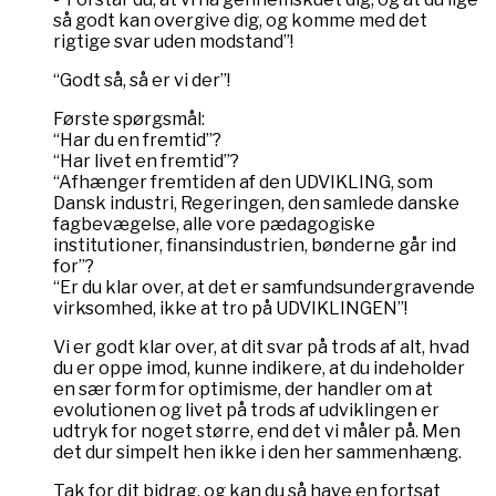
så godt kan overgive dig, og komme med det
rigtige svar uden modstand”!
“Godt så, så er vi der”!
Første spørgsmål:
“Har du en fremtid”?
“Har livet en fremtid”?
“Afhænger fremtiden af den UDVIKLING, som
Dansk industri, Regeringen, den samlede danske
fagbevægelse, alle vore pædagogiske
institutioner, finansindustrien, bønderne går ind
for”?
“Er du klar over, at det er samfundsundergravende
virksomhed, ikke at tro på UDVIKLINGEN”!
Vi er godt klar over, at dit svar på trods af alt, hvad
du er oppe imod, kunne indikere, at du indeholder
en sær form for optimisme, der handler om at
evolutionen og livet på trods af udviklingen er
udtryk for noget større, end det vi måler på. Men
det dur simpelt hen ikke i den her sammenhæng.
Tak for dit bidrag, og kan du så have en fortsat